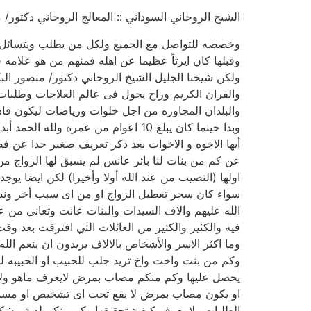
الشيخ الروحاني السوداني :: المعالج الروحاني دكتور/ منصور البك
وخصصه للتواصل مع الجميع ولكل من يطلب ويتسائل عن
وقبلها كان ايرثاً عظيما عن اهله فمنهم من هو علام
ولكن شيخنا الجليل الشيخ الروحاني دكتور/ منصور البك
والقران الكريم وراح يجول فى عالم العلاجات وطلبات
والبلدان المجاوره من اجل خلوات ورياضات ليكون قاد
وبدا حينما كان يبلغ 10 اعوام من عمره ولله الحمد أبدع فحينما وصل عمره 19 عام كان قد بدا فى تقديم حالات العلاجات للجميع دون اجر ..
أيها الاخوه و الاخوات بعد ذكر تعريف صغير جدا عن فض
عن كم من بنات لنا بائر عانس لم يسبق لها الزواج من
اولها (النصيب من عند الله أولا وأخيرا) لكن ايضا يوجد
سواء كان سحر تعطيل الزواج او من اى سبب أخر ونسا
الله عليهم والاف السيدات والبنات عانت وتعاني من 
فيه والكثير والكثير من العائلات التي افترقت بعد وقت
وما اكثر الاسر والأشخاص بالالاف يريدون ان ينعم الله
وكم من بنت واخت واخ تريد جلب للحبيب او الحبيبه ل
يحصل عليها وكم منكم مصاب بمرض لايعرف ماهو ولا 
او يكون مصاب بمرض لا يقع تحت اى تشخيص او مسم
الطلبات ولا يعرف كيفية تحقيقها وكم منكم لدية مشك