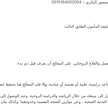
ري :: 0015164002004
ل والعلاج الروحاني، على المعالِجِ أن يعرف قبل ذي بدء:
عد دراسية، طبية أو نفسية أو عيادية، وإلا فإن المعالِجِ هنا يحتفظ ل
ل إلى مبتغاه من خلال الرياضة والدراسة الروحية. وعند الوصول إلى ال
البدنية الصحية ، وعن موازين الصحة النفسية وحدودهما. وكذلك بيان ال