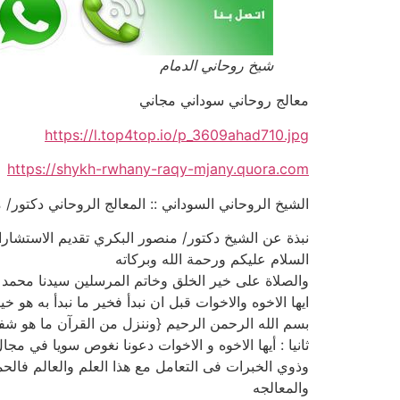
شيخ روحاني الدمام
معالج روحاني سوداني مجاني
https://l.top4top.io/p_3609ahad710.jpg
https://shykh-rwhany-raqy-mjany.quora.com
الشيخ الروحاني السوداني :: المعالج الروحاني دكتور/ منصور البك
نبذة عن الشيخ دكتور/ منصور البكري تقديم الاستشارات 
السلام عليكم ورحمة الله وبركاته
والصلاة على خير الخلق وخاتم المرسلين سيدنا محمد 
ايها الاخوه والاخوات قبل ان نبدأ فخير ما نبدأ به هو 
بسم الله الرحمن الرحيم {وننزل من القرآن ما هو شفا
ثانيا : أيها الاخوه و الاخوات دعونا نغوص سويا في مج
وذوي الخبرات فى التعامل مع هذا العلم والعالم فالح
والمعالجه