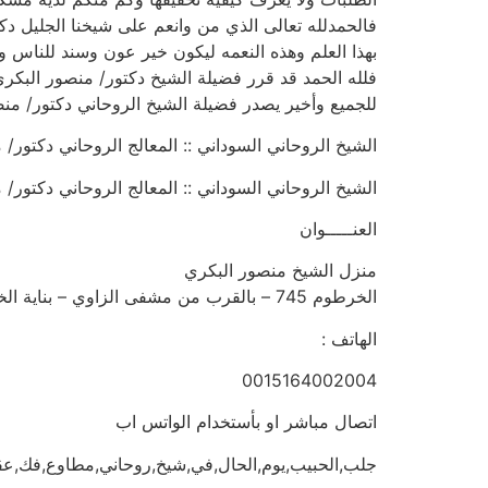
فالحمدلله تعالى الذي من وانعم على شيخنا الجليل دك
بهذا العلم وهذه النعمه ليكون خير عون وسند للناس
فلله الحمد قد قرر فضيلة الشيخ دكتور/ منصور البكري
للجميع وأخير يصدر فضيلة الشيخ الروحاني دكتور/ م
الشيخ الروحاني السوداني :: المعالج الروحاني دكتور/ منصور البك
الشيخ الروحاني السوداني :: المعالج الروحاني دكتور/ منصور البك
العنـــــوان
منزل الشيخ منصور البكري
الخرطوم 745 – بالقرب من مشفى الزاوي – بناية الخليفة المأمون الطابق الثالث
الهاتف :
0015164002004
اتصال مباشر او بأستخدام الواتس اب
جلب,الحبيب,يوم,الحال,في,شيخ,روحاني,مطاوع,فك,عقد,