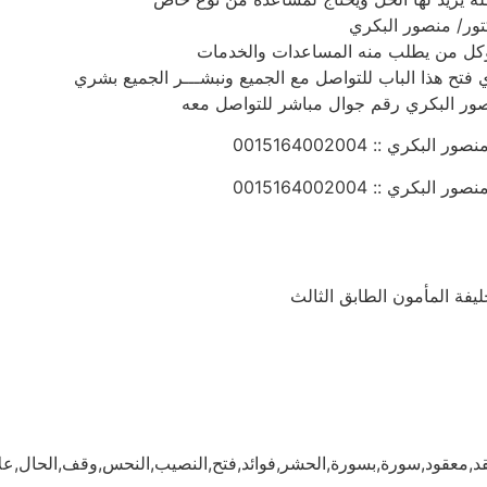
تور/ منصور البكري
 وكل من يطلب منه المساعدات والخدمات
 فتح هذا الباب للتواصل مع الجميع ونبشـــر الجميع بشري
نصور البكري رقم جوال مباشر للتواصل معه
ري :: 0015164002004
ري :: 0015164002004
معقود,سورة,بسورة,الحشر,فوائد,فتح,النصيب,النحس,وقف,الحال,علاج,