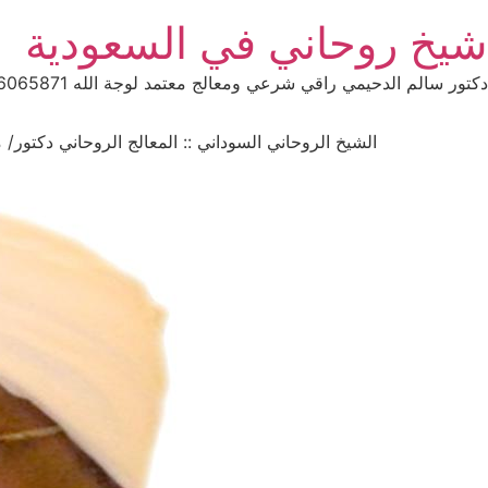
Ski
شيخ روحاني في السعودية
t
conten
دكتور سالم الدحيمي راقي شرعي ومعالج معتمد لوجة الله 0015066065871 WhatsApp | واتس آب .
الشيخ الروحاني السوداني :: المعالج الروحاني دكتور/ منصور البك