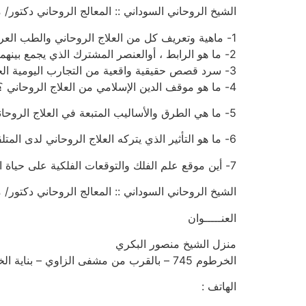
الشيخ الروحاني السوداني :: المعالج الروحاني دكتور/ منصور البك
1- ماهية وتعريف كل من العلاج الروحاني والطب العربي ، وإلقاء الضوء على أهميتهما وتأثيرهما في المجتمعات الحالية .
2- ما هو الرابط ، أوالعنصر المشترك الذي يجمع بينهما ؟ وأين موقعهما من العلاج النفسي والطب الحديث ؟ .
3- سرد قصص حقيقية واقعية من التجارب اليومية الحية .
4- ما هو موقف الدين الإسلامي من العلاج الروحاني ؟ وماذا تقول الأديان الأخرى ؟
5- ما هي الطرق والأساليب المتبعة في العلاج الروحاني ، وإلى أي مدى أثبتت فعاليتها ؟
6- ما هو التأثير الذي يتركه العلاج الروحاني لدى المتلقي سواء حصل على نتيجة إيجابية أم لا ؟
7- أين موقع علم الفلك والتوقعات الفلكية على حياة الناس ، سواءً الإجتماعية منها ، المعيشية ، العملية أو العاطفية ؟ وهل هناك أي رابط بين علم الفلك والعلاج الروحاني ؟
الشيخ الروحاني السوداني :: المعالج الروحاني دكتور/ منصور البك
العنـــــوان
منزل الشيخ منصور البكري
الخرطوم 745 – بالقرب من مشفى الزاوي – بناية الخليفة المأمون الطابق الثالث
الهاتف :