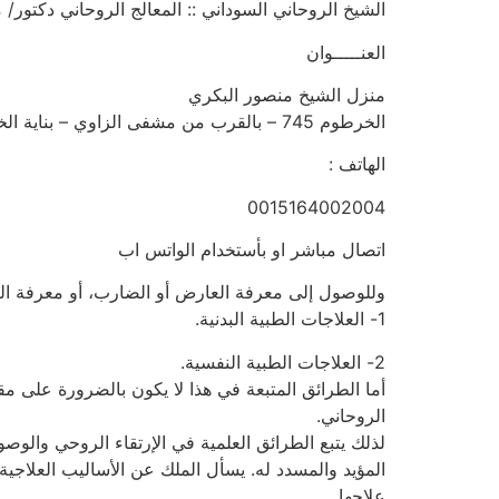
الشيخ الروحاني السوداني :: المعالج الروحاني دكتور/ منصور البك
العنـــــوان
منزل الشيخ منصور البكري
الخرطوم 745 – بالقرب من مشفى الزاوي – بناية الخليفة المأمون الطابق الثالث
الهاتف :
0015164002004
اتصال مباشر او بأستخدام الواتس اب
وللوصول إلى معرفة العارض أو الضارب، أو معرفة العم
1- العلاجات الطبية البدنية.
2- العلاجات الطبية النفسية.
أما الطرائق المتبعة في هذا لا يكون بالضرورة على مقا
الروحاني.
لذلك يتبع الطرائق العلمية في الإرتقاء الروحي والوصو
المؤيد والمسدد له. يسأل الملك عن الأساليب العلاجية 
علاجها.