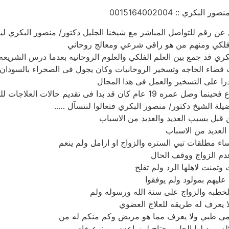
ري :: 0015164002004
 رقم للتواصل المباشر مع شيخنا الجليل دكتور/ منصور البكري لي
ه فلكي ومنهم من هو راقي شرعي ومعالج روحاني
ري قد جمع بين العلم الفلكي والعلوم الروحانيه بعدما درس الشريعه 
 قضاء الحاجه وتسخير الروحانيات وكان يجول فى الصحراء بالسودان
را على التسخير والعمل فى هذا المجال
يلة الشيخ دكتور/ منصور البكري فتعالوا لنتسآل …..
 قبل بسبب العديد والعديد من الاسباب
 العديد من الاسباب
ء مطلقات تبي الستره والزواج او ارامل ولم ينعم
عدم الزواج ووقف الحال
 وتمنت لاهلها الرد ولم تفلح
 عليهم بمولود ولم يوفقوا
لخطبه والزواج على سنة الله ورسوله ولم
يعرف له طريقه للعلاج العضوي
ي طبي ولا يعرف مما هو مريض وكم منكم له من
له يريد لها الحل ويحتاج لمساعده من نوع خاص