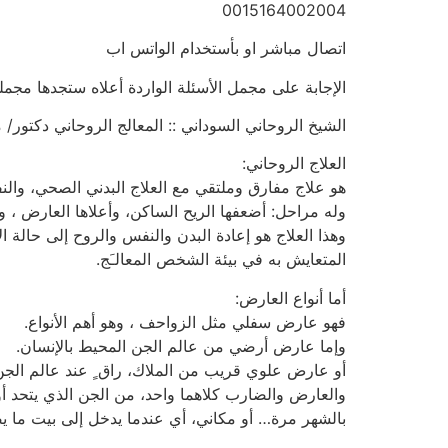
0015164002004
اتصال مباشر او بأستخدام الواتس اب
الإجابة على مجمل الأسئلة الواردة أعلاه ستجدها مجمل
الشيخ الروحاني السوداني :: المعالج الروحاني دكتور/ منصور البك
العلاج الروحاني:
هو علاج مفارق وملتقي مع العلاج البدني الصحي، وال
وله مراحل: أضعفها الريح الساكن، وأعلاها العارض ، 
وهذا العلاج هو إعادة البدن والنفس والروح إلى حالة ا
المتعايش به في بيئة الشخص المعالـَج.
أما أنواع العارض:
فهو عارض سفلي مثل الزواحف ، وهو أهم الأنواع.
وإما عارض أرضي من عالم الجن المحيط بالإنسان.
أو عارض علوي قريب من الملاك، راق ٍ عند عالم الجن
والعارض والضارب كلاهما واحد، من الجن الذي يتحد أو 
بالشهر مرة… أو مكاني، أي عندما يدخل إلى بيت ما يص