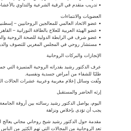
• تدريب متقدم في الرقية الشرعية والتداوي بالأعشا
العضويات والانتماءات
• عضو الاتحاد العالمي للمعالجين الروحانيين – إسطنب
• عضو الهيئة العربية للعلاج بالطاقة النورانية – القاهرة
• عضو شرف في الرابطة الدولية للصحة الروحية والطا
• مستشار روحي في المجلس المغربي للتصوف والدراس
الإنجازات والبركات الروحانية
عرف الدكتور رشيد بقدراته الروحية المتميزة التي ج
طلبًا للشفاء من أمراض جسدية ونفسية.
وثّقت وسائل إعلام مغربية وعربية عشرات الحالات الت
إرثه الحاضر والمستقبل
اليوم، يواصل الدكتور رشيد رسالته بين أروقة الجامعة،
يجب أن تؤدى بإخلاص ونزاهة
مقدمة حول الدكتور رشيد شيخ روحاني مجاني يعالج لو
تعد الروحانية من المجالات التي تهم الكثير من النا