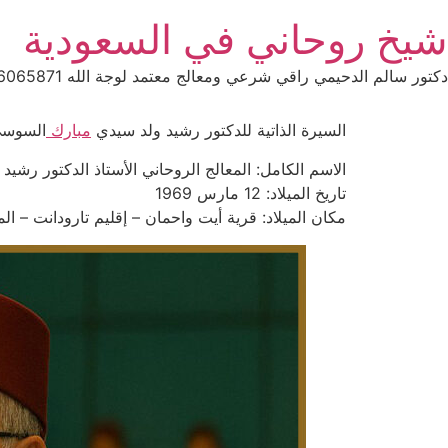
Ski
شيخ روحاني في السعودية
t
conten
دكتور سالم الدحيمي راقي شرعي ومعالج معتمد لوجة الله 0015066065871 WhatsApp | واتس آب .
السيرة الذاتية للدكتور رشيد ولد سيدي
مبارك
السوس
الاسم الكامل: المعالج الروحاني الأستاذ الدكتور رش
تاريخ الميلاد: 12 مارس 1969
مكان الميلاد: قرية أيت واحمان – إقليم تارودانت – الم