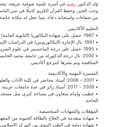
وُلد الدكتور
رشيد
في أسرة علمية صوفية عريقة، تنحدر 
وحب الخير، وحفظ القرآن الكريم كاملًا في سن التاس
من شفاءات واستجابة دعاء، مما جعل له مكانة خاصة
التعليم الأكاديمي
• 1987: حصل على شهادة البكالوريا (الثانوية العامة) شعبة
• 1991: نال الإجازة (البكالوريوس) في الدراسات الإسلامية من جامعة ابن زهر – أكادير بامتياز.
• 1995: حصل على درجة الماجستير في علوم الشريعة وأصول الفقه من جامعة القرويين – فاس، بأطروحة بعنوان: “الطاقة الروحية في السنة النبوية: دراسة تحليلية”.
• 2000: نال درجة الدكتوراه من جامعة محمد ال
المناقشة وتم نشرها كمرجع أكاديمي.
المسيرة المهنية والأكاديمية
• 2001 – 2008: أستاذ محاضر في كلية الآداب والعلوم الإنسانية – جامعة ابن زهر، حيث قدّم محاضرات في الفكر الإسلامي، الطاقة الروحية، والتصوف المغربي.
• 2009 – 2017: أستاذ زائر في عدة جامعات عربية، من بينها جامعة الزيتونة بتونس وجامعة الأزهر بمصر.
• خطيب وإمام متعاون في مساجد كبرى مثل مسجد الحسن
الحاجة.
المؤهلات والشهادات المتخصصة
• شهادة متقدمة في العلاج بالطاقة الحيوية من المعهد ا
• شهادة دولية في الطب النبوي من المركز الإسلامي ل