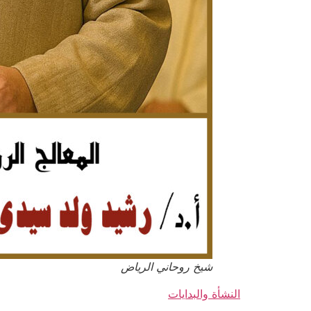
شيخ روحاني الرياض
النشأة والبدايات