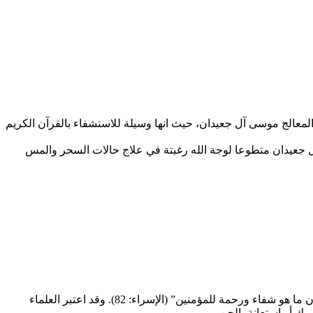
لمعالج موسى آل جعيدان، حيث انها وسيلة للاستشفاء بالقرآن الكريم
آل جعيدان متطوعا لوجة الله رغبتة في علاج حالات السحر والمس
يرتكز العلاج الروحي في الإسلام على النصوص القرآنية والحديثية التي أكدت وجود تأثير للقرآن في الشفاء، مثل قوله تعالى: “وننزل من القرآن ما هو شفاء ورحمة للمؤمنين” (الإسراء: 82). وقد اعتبر العلماء
رك أو استعانة بالجن.