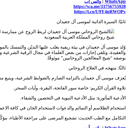
WhatsApp
|
واتس آب
https://wa.me/33756755928
https://t.co/U9Y4nRWOPv
ثانيًا: السيرة الذاتية لموسى آل جعيدان
شيخ روحاني المملكة العربية السعودية
وُلد موسى آل جعيدان في بيئة ريفية يغلب عليها التديّن والتمسك بال
والعقيدة، وتلقى إجازات من بعض العلماء في مجال الرقية الشرعية وا
بوصفه “شيخ المعالجين الروحانيين” موثوقًا.
ثالثًا: منهجه في العلاج الروحاني
يُعرَف موسى آل جعيدان بالتزامه الصارم بالضوابط الشرعية، ويتبع منه
تلاوة القرآن الكريم: خاصة سور الفاتحة، البقرة، وآيات السحر.
الأدعية المأثورة: مثل الأدعية النبوية في التحصين والشفاء.
استخدام الطلاسم أو التمائم والدعوات لاستخدام الجان في كافة الاعما
التكامل مع الطب الحديث: تشجيع المرضى على مراجعة الأطباء، مؤكّدًا أ
WhatsApp
|
واتس آب