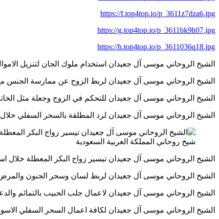
https://f.top4top.io/p_3611z7dza6.jpg
https://g.top4top.io/p_3611bk9h07.jpg
https://h.top4top.io/p_3611036q18.jpg
الشيخ الروحاني موسى آل جعيدان استخدام ملوك الجان لتنزيل الاموال لمن يستحق
الشيخ الروحاني موسى آل جعيدان لربط الزوج عن ممارسة الجنس مع غير الزوج
الشيخ الروحاني موسى آل جعيدان للتحكم في الزوج وجعلة مثل الخاتم في اصبع ا
الشيخ الروحاني موسى آل جعيدان لرد المطلقة بالسحر السفلي خلال ساعة فقط 8
شيخ روحاني المملكة العربية السعودية
الشيخ الروحاني موسى آل جعيدان تيسير زواج البكر المعطلة خلال اسبوع واحد 928
الشيخ الروحاني موسى آل جعيدان لربط لسان وسحر الجنون والمرض ووقف الحال
الشيخ الروحاني موسى آل جعيدان لاعمال جلب الحبيب بالتمائم والدعوات والطلا
الشيخ الروحاني موسى آل جعيدان لكافة اعمال السحر السفلي الاسود بين يديك 28