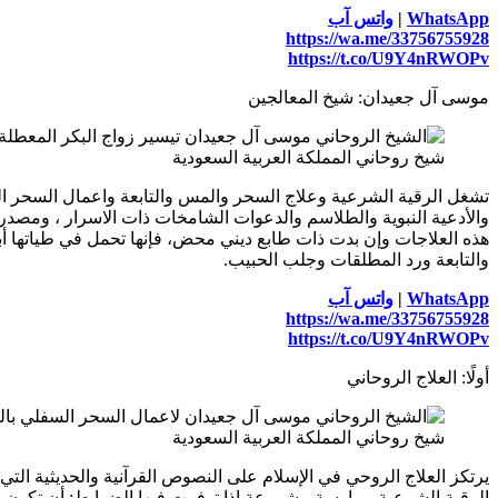
WhatsApp
|
واتس آب
https://wa.me/33756755928
https://t.co/U9Y4nRWOPv
موسى آل جعيدان: شيخ المعالجين
شيخ روحاني المملكة العربية السعودية
تشغل الرقية الشرعية وعلاج السحر والمس والتابعة واعمال السحر الس
والأدعية النبوية والطلاسم والدعوات الشامخات ذات الاسرار ، ومصدراً 
هذه العلاجات وإن بدت ذات طابع ديني محض، فإنها تحمل في طياتها أب
والتابعة ورد المطلقات وجلب الحبيب.
WhatsApp
|
واتس آب
https://wa.me/33756755928
https://t.co/U9Y4nRWOPv
أولًا: العلاج الروحاني
شيخ روحاني المملكة العربية السعودية
الرقية الشرعية ممارسة مشروعة إذا توفرت فيها الضوابط: أن تكون بكل