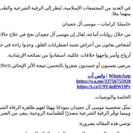
في العديد من المجتمعات الإسلامية، يُنظر إلى الرقية الشرعية والطب ا
بينهما معًا.
خامسًا: كرامات – موسى آل جعيدان
من خلال روايات أتباعه، يُقال إن موسى آل جعيدان نجح في علاج حالات
أشخاص يعانون من أعراض تشبه اضطرابات القلق، وجدوا راحة في جل
أزواج وأسر واجهوا خلافات عائلية، استفادوا من نصائحه الإرشادية.
مرضى نفسيون أو جسديون شعروا بالتحسن نتيجة الأثر الإيحائي (Placebo Effect) المقترن بالرقية.
WhatsApp
|
واتس آب
https://wa.me/33756755928
https://t.co/U9Y4nRWOPv
الخاتمة والتوصيات
تمثّل شخصية موسى آل جعيدان نموذجًا مهمًا لفهم ظاهرة الرقاة الشرعي
وبينما توفّر الرقية الشرعية مصدرًا للطمأنينة الروحية، يبقى من الضرور
توصي هذه المقاله بضرورة: