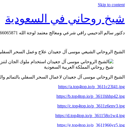
Skip to content
شيخ روحاني في السعودية
دكتور سالم الدحيمي راقي شرعي ومعالج معتمد لوجة الله 0015066065871 WhatsApp | واتس آب .
الشيخ الروحاني الشيعي موسى آل جعيدان علاج وعمل السحر السفلي الاسود 5928
شيخ روحاني المملكة العربية السعودية
الشيخ الروحاني موسى آل جعيدان لاعمال السحر السفلي بالتمائم والدعوات والط
https://a.top4top.io/p_3611c23l41.jpg
https://b.top4top.io/p_3611hhhp42.jpg
https://c.top4top.io/p_3611z6env3.jpg
https://d.top4top.io/p_361158o1w4.jpg
https://e.top4top.io/p_3611966vz5.jpg