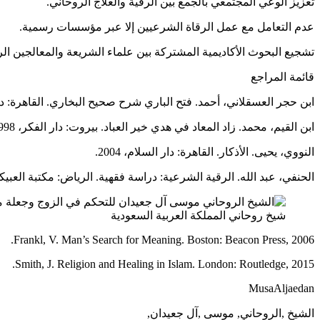
تعزيز الوعي المجتمعي بالجمع بين الرقية والعلاج الروحاني.
عدم التعامل مع عمل الرقاة الشرعيين إلا عبر مؤسسات رسمية.
تشجيع البحوث الأكاديمية المشتركة بين علماء الشريعة والمعالجين الر
قائمة المراجع
ابن حجر العسقلاني، أحمد. فتح الباري شرح صحيح البخاري. القاهرة: دار ال
ابن القيم، محمد. زاد المعاد في هدي خير العباد. بيروت: دار الفكر، 1998.
النووي، يحيى. الأذكار. القاهرة: دار السلام، 2004.
الحنفي، عبد الله. الرقية الشرعية: دراسة فقهية. الرياض: مكتبة العبيكان، 0
شيخ روحاني المملكة العربية السعودية
Frankl, V. Man’s Search for Meaning. Boston: Beacon Press, 2006.
Smith, J. Religion and Healing in Islam. London: Routledge, 2015.
MusaAljaedan
الشيخ ,الروحاني, موسى ,آل جعيدان,