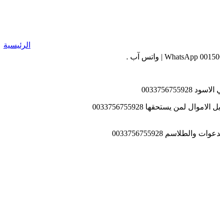
الرئيسية
003375675
لاسم 0033756755928