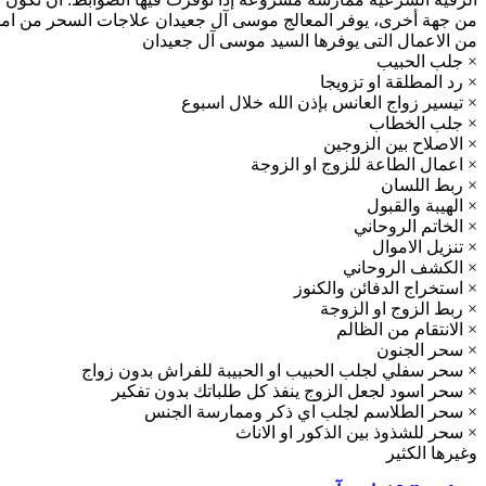
من جهة أخرى، يوفر المعالج موسى آل جعيدان علاجات السحر من امهات
من الاعمال التى يوفرها السيد موسى آل جعيدان
× جلب الحبيب
× رد المطلقة او تزويجا
× تيسير زواج العانس بإذن الله خلال اسبوع
× جلب الخطاب
× الاصلاح بين الزوجين
× اعمال الطاعة للزوج او الزوجة
× ربط اللسان
× الهيبة والقبول
× الخاتم الروحاني
× تنزيل الاموال
× الكشف الروحاني
× استخراج الدفائن والكنوز
× ربط الزوج او الزوجة
× الانتقام من الظالم
× سحر الجنون
× سحر سفلي لجلب الحبيب او الحبيبة للفراش بدون زواج
× سحر اسود لجعل الزوج ينفذ كل طلباتك بدون تفكير
× سحر الطلاسم لجلب اي ذكر وممارسة الجنس
× سحر للشذوذ بين الذكور او الاناث
وغيرها الكثير