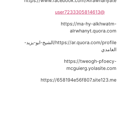
https://www.facebook.com/Alrawhanyate
@user7233305814613
https://ma-hy-alkhwatm-
alrwhanyt.quora.com
https://ar.quora.com/profile/الشيخ-ابو-يزيد-
الغامدي
https://tweogh-pfoecy-
mcguierg.yolasite.com
https://658194e56f807.site123.me