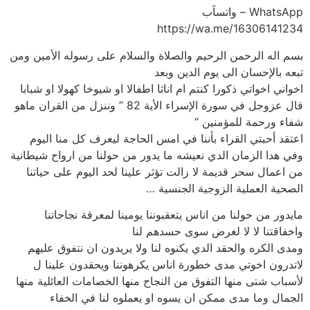
WhatsApp – واتسآب
https://wa.me/16306141234
بسم اله الرحمن الرحيم والصلاة والسلام على رسوله الأمين ومن
تبعه بالإحسان الى يوم الدين وبعد
اخواني اخواتي ذكورا كنتم ام اناثا اطفالا او شيوخا كهولا او شبابا
قال عزوجل في سورة الإسراء الأية 82 ” وننزل من القران ماهو
شفاء ورحمة للمؤمنين “
اعتقد أحبتي القراء بأننا في امس الحاجة ليعرف كل منا اليوم
وفي هدا الزمان الدي نعيشه ما يدور من حولنا من ارواح شيطانية
من اعمال سحر قديمة لا زالت تؤثر علينا لحد اليوم على حياتنا
الصحية العملية الزوجية الجنسية …
مايدور من حولنا من اناس يتعقبوننا يومينا لمعرقة نجاحاتنا
واخفاقتنا لا لا لغرض سوى حسدهم لنا
ومدى الكره والحقد الدي يكنوه لنا ولا يريدون ان نتفوق عليهم
لاتدرون اخوتي مدى خطورة اناس يكرهوننا ويحقدون علينا ل
لأسباب شتى منها التفوق من النجاح منها الخصامات العائلية منها
الجمال وما مدى ممكن ان يسوه او يعملوه لنا في الخفاء