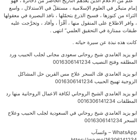
” عَلَم من الأعلام الذين يعدّهم التاريخ الحاضر من ذخائره ، فهو
إمام متبحِّر في العلوم الإسلامية ، مستقلّ في الاستدلال ، واسع
الثراء من كنوزها ، فسيح الذرع بتحمّلها ، نافذ البصيرة في معقولها
، وافر الاطلاع على المنقول منها ، أقْرَأ ، وأفاد ، وتخرَّجت عليه
طبقات ممتازة في التحقيق العلمي” انتهى .
كانت هذه نبذة عن سيرة حياته .
ابو يزيد الغامدي شيخ روحانى سعودى مجانى لجلب الحبيب ورد
المطلقه وفتح النصيب 0016306141234
ابو يزيد الغامدي فك السحر علاج مس القرين حل المشاكل
الزوجية تهييج الحبيب 0016306141234
ابو يزيد الغامدي الشيخ الروحاني لكافة الاعمال الروحانية منها رد
المطلقات 0016306141234
ابو يزيد الغامدي شيخ روحاني في السعودية لجلب الحبيب وعلاج
السحر 0016306141234
WhatsApp – واتسآب
https://wa.me/16306141234