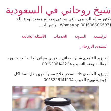
Ski
شيخ روحاني في السعودية
t
conten
دكتور سالم الدحيمي راقي شرعي ومعالج معتمد لوجة الله
0015066065871 WhatsApp | واتس آب .
الرئيسية
المدونة
الخدمات
الأسئلة الشائعة
المنتدى الروحاني
ابو يزيد الغامدي شيخ روحانى سعودى مجانى لجلب الحبيب ورد
المطلقه وفتح النصيب 0016306141234
ابو يزيد الغامدي فك السحر علاج مس القرين حل المشاكل
الزوجية تهييج الحبيب 0016306141234