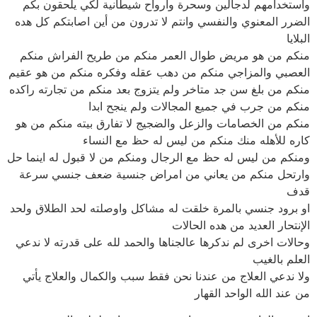
واستخدامهم لدجالين وسحرة وارواح شيطانية لكي يلحقون بكم
الضرر المعنوي والنفسي وانتم لا تدرون من أين اصابتكم كل هده
البلايا
منكم من هو مريض طوال العمر منكم من طريح الفراش منكم
العصبي والمزاجي منكم من دهب عقله وفكره منكم من هو عقيم
منكم من بلغ سن جد متاخر ولم يتزوج بعد منكم من تجارته راكده
منكم من جرب في جميع المجالات ولم ينجح ابدا
منكم من الخصامات والزعل والضجيج لا تفارق بيته منكم من هو
كاره للأهله منك منكم من ليس له حظ مع النساء
ومنكم من ليس له حظ مع الرجال ومنكم من لا قبول له اينما حل
وارتحل منكم من يعاني من امراض جنسية ضعف جنسي سرعة
قدف
او برود جنسي بالمرة خلقت له مشاكل واوصلته لحد الطلاق ولحد
الإنتحار العديد من هده الحالات
وحالات اخرى لم ندكرها عالجناها والحمد لله على قدرته لا ندعي
العلم بالغيب
ولا ندعي العلاج من عندنا نحن فقط سبب والكمال والعلاج يأتي
من عند الله الواحد القهار