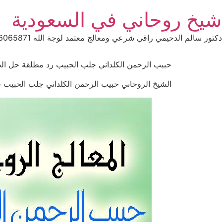
Ski
شيخ روحاني في السعودية
t
conten
دكتور سالم الدحيمي راقي شرعي ومعالج معتمد لوجة الله 0015066065871 WhatsApp | واتس آب .
حبيب الرحمن الكلداني جلب الحبيب رد مطلقة حل الخلافات ا
الشيخ الروحاني حبيب الرحمن الكلداني جلب الحبيب فك السح