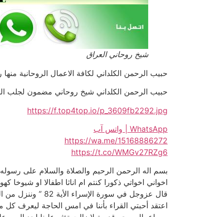
شيخ روحاني العراق
حبيب الرحمن الكلداني لكافة الاعمال الروحانية منها رد ال
حبيب الرحمن الكلداني شيخ روحاني مضمون لجلب الحبيب اقوى
https://f.top4top.io/p_3609fb2292.jpg
WhatsApp | واتس آب
https://wa.me/15168886272
https://t.co/WMGv27RZg6
بسم اله الرحمن الرحيم والصلاة والسلام على رسوله ا
اخواني اخواتي ذكورا كنتم ام اناثا اطفالا او شيوخا كهولا
قال عزوجل في سورة الإسراء الأية 82 ” وننزل من القران ماهو شفاء ورحمة للمؤمنين “
اعتقد أحبتي القراء بأننا في امس الحاجة ليعرف كل من