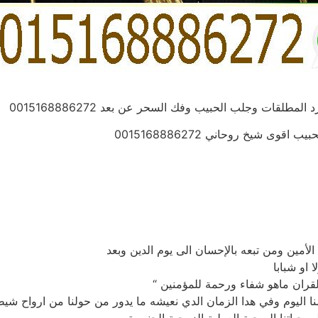
مطلقات وجلب الحبيب وفك السحر عن بعد 0015168886272
 شيخ روحاني 0015168886272
لأمين ومن تبعه بالإحسان الى يوم الدين وبعد
 او شبابا
ا اليوم وفي هدا الزمان الدي نعيشه ما يدور من حولنا من ارواح شيط