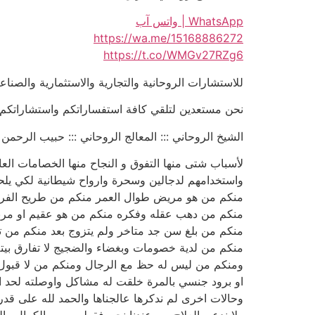
WhatsApp | واتس آب
https://wa.me/15168886272
https://t.co/WMGv27RZg6
للاستشارات الروحانية والتجارية والاستثمارية والصنا
نحن مستعدين لتلقي كافة استفساراتكم واستشاراتكم 
الشيخ الروحاني ::: المعالج الروحاني ::: حبيب الرحمن الكلداني :::
لأسباب شتى منها التفوق و النجاح منها الخصامات العا
واستخدامهم لدجالين وسحرة وارواح شيطانية لكي يلحقو
منكم من هو مريض طوال العمر منكم من طريح الفر
منكم من دهب عقله وفكره منكم من هو عقيم او مرب
منكم من بلغ سن جد متاخر ولم يتزوج بعد منكم من تج
منكم من لدية خصومات وبغضاء والضجيج لا تفارق بيت
ومنكم من ليس له حظ مع الرجال ومنكم من لا قبو
او برود جنسي بالمرة خلقت له مشاكل واوصلته لحد الط
وحالات اخرى لم ندكرها عالجناها والحمد لله على قدرت
ولا ندعي العلاج من عندنا نحن فقط سبب والكمال والعلا