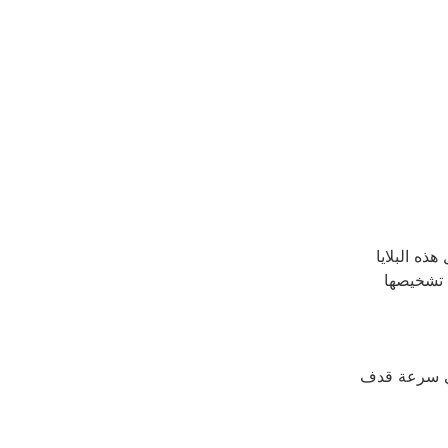
ذه البلايا
 تشخيصها
سي سرعة قدف