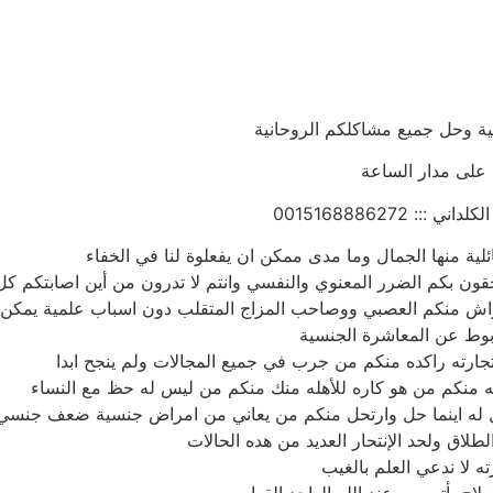
عية وحل جميع مشاكلكم الروحانية
على مدار الساعة
 0015168886272
ئلية منها الجمال وما مدى ممكن ان يفعلوة لنا في الخفاء
ن بكم الضرر المعنوي والنفسي وانتم لا تدرون من أين اصابتكم كل ه
اش منكم العصبي ووصاحب المزاج المتقلب دون اسباب علمية يمكن
وط عن المعاشرة الجنسية
ارته راكده منكم من جرب في جميع المجالات ولم ينجح ابدا
ه منكم من هو كاره للأهله منك منكم من ليس له حظ مع النساء
ل له اينما حل وارتحل منكم من يعاني من امراض جنسية ضعف جن
لاق ولحد الإنتحار العديد من هده الحالات
ه لا ندعي العلم بالغيب
ج يأتي من عند الله الواحد القهار