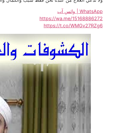
WhatsApp | واتس آب
https://wa.me/15168886272
https://t.co/WMGv27RZg6