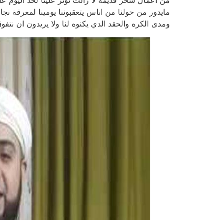
من اعمال سحر قديمة لا زالت تؤثر علينا لحد اليوم عل
مايدور من حولنا من اناس يتعقبوننا يومينا لمعرقة نج
ومدى الكره والحقد الدي يكنوه لنا ولا يريدون ان نتف