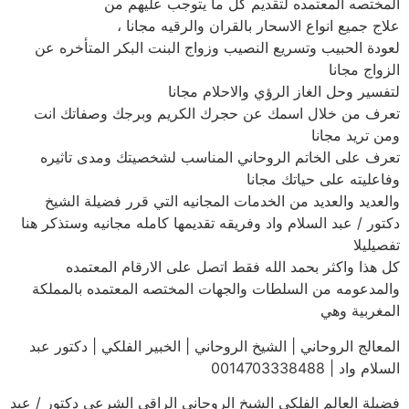
المختصه المعتمده لتقديم كل ما يتوجب عليهم من
علاج جميع انواع الاسحار بالقران والرقيه مجانا ،
لعودة الحبيب وتسريع النصيب وزواج البنت البكر المتأخره عن
الزواج مجانا
لتفسير وحل الغاز الرؤي والاحلام مجانا
تعرف من خلال اسمك عن حجرك الكريم وبرجك وصفاتك انت
ومن تريد مجانا
تعرف على الخاتم الروحاني المناسب لشخصيتك ومدى تاثيره
وفاعليته على حياتك مجانا
والعديد والعديد من الخدمات المجانيه التي قرر فضيلة الشيخ
دكتور / عبد السلام واد وفريقه تقديمها كامله مجانيه وستذكر هنا
تفصيليلا
كل هذا واكثر بحمد الله فقط اتصل على الارقام المعتمده
والمدعومه من السلطات والجهات المختصه المعتمده بالمملكة
المغربية وهي
المعالج الروحاني | الشيخ الروحاني | الخبير الفلكي | دكتور عبد
السلام واد | 0014703338488
فضيلة العالم الفلكي الشيخ الروحاني الراقي الشرعي دكتور / عبد