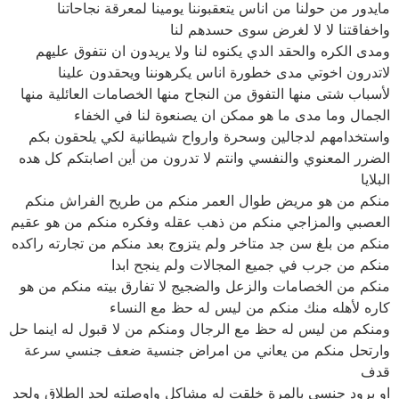
مايدور من حولنا من اناس يتعقبوننا يومينا لمعرقة نجاحاتنا
واخفاقتنا لا لا لغرض سوى حسدهم لنا
ومدى الكره والحقد الدي يكنوه لنا ولا يريدون ان نتفوق عليهم
لاتدرون اخوتي مدى خطورة اناس يكرهوننا ويحقدون علينا
لأسباب شتى منها التفوق من النجاح منها الخصامات العائلية منها
الجمال وما مدى ما هو ممكن ان يصنعوة لنا في الخفاء
واستخدامهم لدجالين وسحرة وارواح شيطانية لكي يلحقون بكم
الضرر المعنوي والنفسي وانتم لا تدرون من أين اصابتكم كل هده
البلايا
منكم من هو مريض طوال العمر منكم من طريح الفراش منكم
العصبي والمزاجي منكم من ذهب عقله وفكره منكم من هو عقيم
منكم من بلغ سن جد متاخر ولم يتزوج بعد منكم من تجارته راكده
منكم من جرب في جميع المجالات ولم ينجح ابدا
منكم من الخصامات والزعل والضجيج لا تفارق بيته منكم من هو
كاره لأهله منك منكم من ليس له حظ مع النساء
ومنكم من ليس له حظ مع الرجال ومنكم من لا قبول له اينما حل
وارتحل منكم من يعاني من امراض جنسية ضعف جنسي سرعة
قدف
او برود جنسي بالمرة خلقت له مشاكل واوصلته لحد الطلاق ولحد