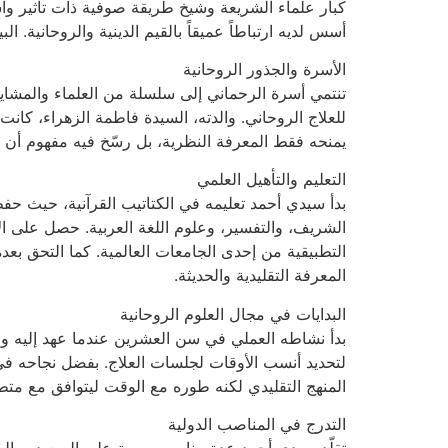
كبار علماء الشريعة وشيخ طريقة صوفية ذات تأثير وا
أسس لديه ارتباطاً عميقاً بالقيم الدينية والروحانية. 
الأسرة والجذور الروحانية
تنتمي أسرة الرحماني إلى سلسلة من العلماء والمشايخ ا
للعلاج الروحاني. والدته، السيدة فاطمة الزهراء، كانت 
يمنحه فقط المعرفة النظرية، بل رسّخ فيه مفهوم أن 
التعليم والتأهيل العلمي
بدأ سيدي أحمد تعليمه في الكتاتيب القرآنية، حيث حف
الشريف، والتفسير، وعلوم اللغة العربية. حصل على ال
التطبيقية من إحدى الجامعات العالمية. كما التحق بع
المعرفة التقليدية والحديثة.
البدايات في مجال العلوم الروحانية
بدأ نشاطه العملي في سن العشرين عندما عهد إليه وا
لتحديد أنسب الأوقات لجلسات العلاج. بفضل نجاحه في
المنهج التقليدي لكنه طوره مع الوقت ليتوافق مع متط
التدرج في المناصب الدولية