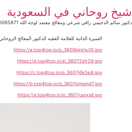
Ski
شيخ روحاني في السعودية
t
conten
دكتور سالم الدحيمي راقي شرعي ومعالج معتمد لوجة الله 0015066065871 WhatsApp | واتس آب .
السيرة الذاتية للعلامة الفقيه الدكتور المعالج الروحا
https://a.top4top.io/p_3609kkkhu10.jpg
https://d.top4top.io/p_36072sfr29.jpg
https://c.top4top.io/p_3607j6k5p8.jpg
https://b.top4top.io/p_3607omsmd7.jpg
https://a.top4top.io/p_3607uurxs6.jpg