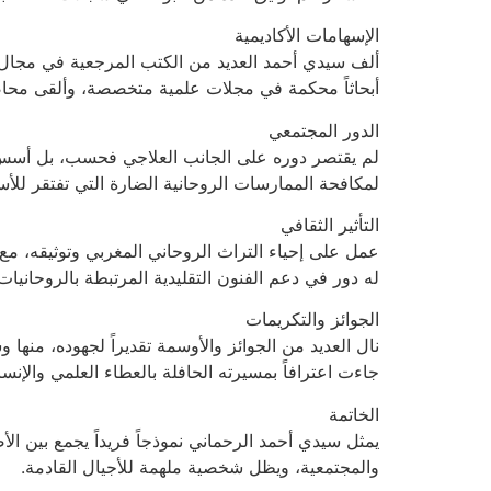
الإسهامات الأكاديمية
ألف سيدي أحمد العديد من الكتب المرجعية في مجال ال
أبحاثاً محكمة في مجلات علمية متخصصة، وألقى محاض
الدور المجتمعي
لم يقتصر دوره على الجانب العلاجي فحسب، بل أسس مب
لمكافحة الممارسات الروحانية الضارة التي تفتقر لل
التأثير الثقافي
عمل على إحياء التراث الروحاني المغربي وتوثيقه، مع 
له دور في دعم الفنون التقليدية المرتبطة بالروحاني
الجوائز والتكريمات
نال العديد من الجوائز والأوسمة تقديراً لجهوده، منها
جاءت اعترافاً بمسيرته الحافلة بالعطاء العلمي والإنسا
الخاتمة
يمثل سيدي أحمد الرحماني نموذجاً فريداً يجمع بين ال
والمجتمعية، ويظل شخصية ملهمة للأجيال القادمة.