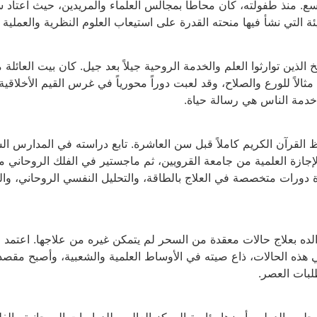
سع. منذ طفولته، كان محاطاً بمجالس العلماء والمريدين، حيث اعتاد 
البيئة التي نشأ فيها منحته القدرة على استيعاب العلوم النظرية والعمل
لذين توارثوا العلم والخدمة الروحية جيلاً بعد جيل. كان بيت العائلة 
مثالاً للورع والصلاح، وقد لعبت دوراً محورياً في غرس القيم الأخلاقية
خدمة الناس هي رسالة حياة.
ظ القرآن الكريم كاملاً قبل سن العاشرة. تابع دراسته في المدارس ال
إجازة العلمية من جامعة القرويين، ثم ماجستير في الفلك الروحاني من
دة دورات متخصصة في العلاج بالطاقة، والتحليل النفسي الروحاني، وال
لده بعلاج حالات معقدة من السحر لم يتمكن غيره من علاجها. اعتمد 
 هذه الحالات، ذاع صيته في الأوساط العلمية والشعبية، وأصبح مقصد
لبات العصر.