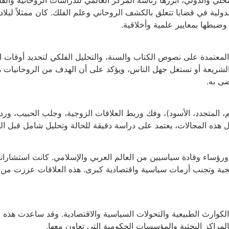
ي والدولي، أبرزها رئاسة المركز العالمي للدراسات الروحانية والفل
ولية في قضايا تتعلق بالكشف الروحاني وعلم الفلك. كان ممثلاً لبلاد
بطها بمعايير علمية وأخلاقية.
لمعتمدة على نصوص الكتاب والسنة، والتحليل الفلكي لتحديد أوقات الع
ريعة أو تستغل جهل الناس، ويؤكد على أن الهدف من الروحانيات هو ا
ضى به.
المتجدد، الأسود)، وفك وربط العلاقات الزوجية، وجلب الحبيب، ورد ا
ذه المجالات، يعتمد على دراسة دقيقة للحالة وتحليل شامل قبل البد
 ورؤساء وقادة سياسيين من العالم العربي والإسلامي. كانت استشاراته
يجية وتجنب أزمات سياسية واقتصادية كبرى. هذه العلاقات عززت من 
لكوارث الطبيعية والتحولات السياسية والاقتصادية. وقد ساعدت هذه 
لمراكز البحثية والمؤسسات الحكومية التي تعاون معها.