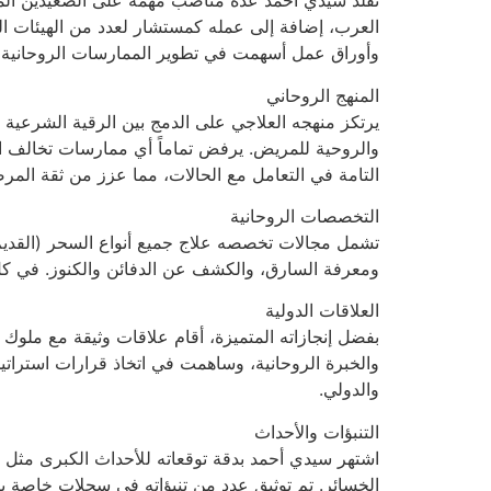
تقلّد سيدي أحمد عدة مناصب مهمة على الصعيدين المحل
العرب، إضافة إلى عمله كمستشار لعدد من الهيئات الد
وأوراق عمل أسهمت في تطوير الممارسات الروحانية وض
المنهج الروحاني
يرتكز منهجه العلاجي على الدمج بين الرقية الشرعية ا
والروحية للمريض. يرفض تماماً أي ممارسات تخالف الش
التامة في التعامل مع الحالات، مما عزز من ثقة المر
التخصصات الروحانية
تشمل مجالات تخصصه علاج جميع أنواع السحر (القديم، 
ومعرفة السارق، والكشف عن الدفائن والكنوز. في كل ه
العلاقات الدولية
بفضل إنجازاته المتميزة، أقام علاقات وثيقة مع ملوك
والخبرة الروحانية، وساهمت في اتخاذ قرارات استرات
والدولي.
التنبؤات والأحداث
اشتهر سيدي أحمد بدقة توقعاته للأحداث الكبرى مثل ا
الخسائر. تم توثيق عدد من تنبؤاته في سجلات خاصة با