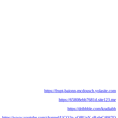
https://frupt-baionn-mcdousch.yolasite.com
https://65808ebb7681d.site123.me
https://dribbble.com/kradiabh
https://www.youtube.com/channel/UCO2p-yQPUnY-aBafeCj8H7Q