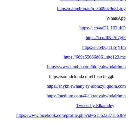
https://c.top4top.io/p_36096c9n81.jpg
WhatsApp
https://t.co/aaDLjHDuKP
https://t.co/IlNkSl7gjF
https://t.co/bQTJISjYfm
https://669e55666d061.site123.me
https://www.tumblr.com/blog/abwbdalrhmn
https://soundcloud.com/l1hssctleggb
https://shykh-rwhany-fy-albrazyl.quora.com
https://medium.com/@alkradyabwbdalrhmn
Tweets by Elkaradey
https://www.facebook.com/profile.php?id=61562287156389