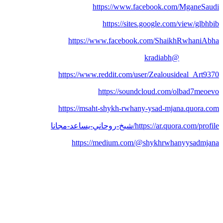
https://www.facebook.com/MganeSaudi
https://sites.google.com/view/glbhbib
https://www.facebook.com/ShaikhRwhaniAbha
@kradiabh
https://www.reddit.com/user/Zealousideal_Art9370
https://soundcloud.com/olbad7meoevo
https://msaht-shykh-rwhany-ysad-mjana.quora.com
https://ar.quora.com/profile/شيخ-روحاني-يساعد-مجانا
https://medium.com/@shykhrwhanyysadmjana