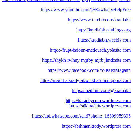
https://www.youtube.com/@RawhanyHelpFree
https://www.tumblr.com/kradiabh
https://kradiabh.edublogs.org
https://kradiabh.weebly.com
https://frupt-baionn-mcdousch.yolasite.com
https://shykh-rwhny-mgrby-mjrb.jimdosite.com
https://www.facebook.com/YousaedMagann
https://msaht-alkrady-abw-bd-alrhmn.quora.com
https://medium.com/@kradiabh
https://karadeycom.wordpress.com
https://alkaradeiy.wordpress.com
https://api.whatsapp.com/send?phone=16309959395
https://abrhmankrady.wordpress.com