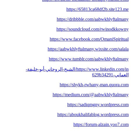
https://65813ca68df2b.site123.me
https://dribbble.com/aabwkhlyftalmany
https://soundcloud.com/rwinodkkowny
https://www.facebook.com/OmaniSpiritual
https://aabwkhlyftalmany.wixsite.com/salala
https://www.tumblr.com/aabwkhlyftalmany
https://www.linkedin.com/in/الشيخ-الروحاني-أبو-خليفة-
العماني-629b34291
https://shykh-rwhany-man.quora.com
https://medium.com/@aabwkhlyftalmany
https://sadiqmgny.wordpress.com
https://aboukhalifablog.wordpress.com
https://forum-alzain.yoo7.com