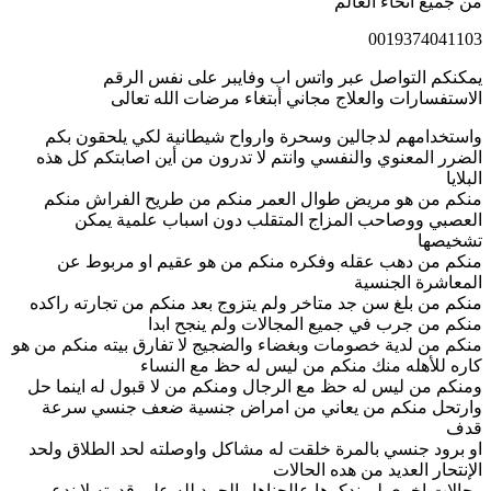
من جميع انحاء العالم
0019374041103
يمكنكم التواصل عبر واتس اب وفايبر على نفس الرقم
الاستفسارات والعلاج مجاني أبتغاء مرضات الله تعالى
واستخدامهم لدجالين وسحرة وارواح شيطانية لكي يلحقون بكم
الضرر المعنوي والنفسي وانتم لا تدرون من أين اصابتكم كل هذه
البلايا
منكم من هو مريض طوال العمر منكم من طريح الفراش منكم
العصبي ووصاحب المزاج المتقلب دون اسباب علمية يمكن
تشخيصها
منكم من دهب عقله وفكره منكم من هو عقيم او مربوط عن
المعاشرة الجنسية
منكم من بلغ سن جد متاخر ولم يتزوج بعد منكم من تجارته راكده
منكم من جرب في جميع المجالات ولم ينجح ابدا
منكم من لدية خصومات وبغضاء والضجيج لا تفارق بيته منكم من هو
كاره للأهله منك منكم من ليس له حظ مع النساء
ومنكم من ليس له حظ مع الرجال ومنكم من لا قبول له اينما حل
وارتحل منكم من يعاني من امراض جنسية ضعف جنسي سرعة
قدف
او برود جنسي بالمرة خلقت له مشاكل واوصلته لحد الطلاق ولحد
الإنتحار العديد من هده الحالات
وحالات اخرى لم ندكرها عالجناها والحمد لله على قدرته لا ندعي