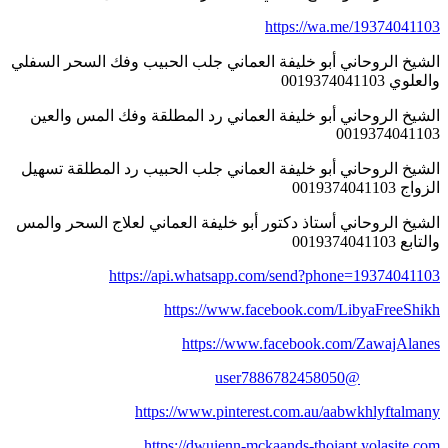
https://wa.me/19374041103
الشيخ الروحاني أبو خليفة العماني جلب الحبيب وفك السحر السفلي
والعلوي 0019374041103
الشيخ الروحاني أبو خليفة العماني رد المطلقة وفك المس والعين
0019374041103
الشيخ الروحاني أبو خليفة العماني جلب الحبيب رد المطلقة تسهيل
الزواج 0019374041103
الشيخ الروحاني أستاذ دكتور أبو خليفة العماني لعلاج السحر والمس
والتابع 0019374041103
https://api.whatsapp.com/send?phone=19374041103
https://www.facebook.com/LibyaFreeShikh
https://www.facebook.com/ZawajAlanes
@user7886782458050
https://www.pinterest.com.au/aabwkhlyftalmany
https://dwuienn-mckaands-thoiapt.yolasite.com