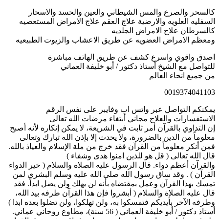
كالسحر والصرع والمس الشيطاني والعين والحسد والاسحار
السفليه العلويه والارضية علاج العقم علاج الامراض المستعصيه
كالسرطان علاج الامراض الجلديه
ومعظم الامراض العضويه عن طريق الاعشاب والزيوت الطبيعيه
اصدق واقوي واسرع كشف عن طريق الهاتف مباشرة
للتواصل مع الشيخ أستاذ دكتور / أبو خليفة العماني
من جميع انحاء العالم
0019374041103
يمكنكم التواصل عبر واتس اب وفايبر على نفس الرقم
الاستفسارات والعلاج مجاني أبتغاء مرضات الله تعالى
إن التداوي بالقرآن أمر ثابت في الشريعة، لا يمكن إنكاره لأنه أصبح
معلوماً من الدين بالضرورة، ولا يحدث إلا بإذن الله تبارك وتعالى
فمن أنكر معلوماً من القرآن فقد خرج من ملة الإسلام والعياذ بالله.
قال الله تعالى ( قل هو للذين امنوا هدى وشفاء )
والقرآن أعظم دواء. قال الرسول عليه الصلاة والسلام ( خير الدواء
القرآن ) . وقد ساق رسول الله صلى الله عليه وسلم البشرى لمن
تمسك بهذا القرآن وعمل بمقتضاه بأنه لن يهلك ولن يضل ابداً. فقد
قال عليه الصلاة والسلام ( أبشروا فإن هذا القرآن طرفه بيد الله،
وطرفه الآخر بأيديكم فتمسكوا به، ولن تهلكوا، ولن تضلوا بعده ابدا )
أستاذ دكتور / أبو خليفة العماني ( 56 سنة)، مطاوع روحاني عماني.