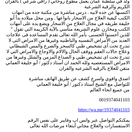
ولد في سلطنة عمان يعمل مطوع روحاني ( راقي شرعي ) بالقران
الكريم والرقية الشرعية
اكتسبها عن جده لابيه . درس مباشرة من مكتبة جده من امهات
الكتب كيفية العلاج من الاسحار بانواعها . ومن محل ميلاده بدأ أبو
خليفة طريقه في مجال العلاج من الاسحار ويضع يده على أمهات
الكتب ومخازن علوم الشريعة متأسي بالآية الكريمة التي تقول ”
للذين أحسنوا الحسنى. بأمر الله تعالى نقدم المساعده فى علاجات
العديد من الأمراض النفسيه والباطنيه وغيرها من الامراض التى لا
تندرج تحت أى تشخيص طبي كالسحر والصرع والمس الشيطاني
وعلاج حالات العقم ووقف الحال والالام والاوجاع والامراض التي لا
تندرج تحت اى تشخيص طبي و الصداع المزمن والشلل وغيرها من
الامراض المستعصيه ولله الحمد ان أستاذ دكتور / أبو خليفة العماني
متقن للعلاج بالرقيه الشرعيه والقران
اصدق واقوي واسرع كشف عن طريق الهاتف مباشرة
للتواصل مع الشيخ أستاذ دكتور / أبو خليفة العماني
من جميع انحاء العالم
0019374041103
https://wa.me/19374041103
يمكنكم التواصل عبر واتس اب وفايبر على نفس الرقم
الاستفسارات والعلاج مجاني أبتغاء مرضات الله تعالى