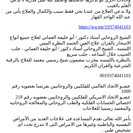
العلم بالغيب
ولا ندعي العلاج من عندنا نحن فقط سبب والكمال والعلاج يأتي من
عند الله الواحد القهار
https://wa.me/19374041103
الشيخ الروحاني أستاذ دكتور / أبو خليفة العماني لعلاج جميع انواع
الاسحار بالقران علاج العين الحسد النظره المس
اللمسه ، الشيخ الروحاني أستاذ دكتور / أبو خليفة العماني ، جلب
الحبيب خلال الساعه ، جلب سريع
بالنظره باللمسه مجرب مضمون شيخ رسمي معتمد للعلاج بالرقية
الشرعية والقران الكريم
0019374041103
عضـو الاتحاد العالمي للفلكيين والروحانيين بفرنسا بعضويه رقم
1009
عضـو الاتحاد الامريكي للفلكيين والروحانيين بعضويه رقم 218
اخصائي الحسابات الفلكيه والطب الروحاني والمعالجه الروحانيه
والمعتمد رسميا للعلاجات
بأمر الله تعالى نقدم المساعده فى علاجات العديد من الأمراض
النفسيه والباطنيه وغيرها من الامراض التى لا تندرج تحت أى
تشخيص طبي .