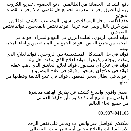
دفع الشدائد , الحصانة من الظالمين , دفع الخصوم , تفريج الكروب
وزوال الضيق , فوائد لمعرفة الحوائج هل تقضى أم لا , فوائد لقضاء
الحوائج
عقد الألسنة , حل المشكلات , تسهيل المصاعب , كشف الدفائن ,
لمن حُرق بالنار وبقي فيه أثرها , فوائد تختص بالفلاحين , فوائد تختص
بالصيادين
فوائد لجلب الزبون , لجلب الرزق في البيع والشراء , فوائد في
المحبة بين جميع الناس , فوائد للجمع بين المتباغضين وإلقاء المحبة
بينهم
فوائد في حل المشاكل المستعصية بين الزوجين , فوائد لعلاج الذي
يمقت زوجته ويكرهها , فوائد لعلاج الذي يمقت أهل بيته
فوائد في علاج أي مسحور , فوائد لعلاج العاشق الذي ذهب عقله ,
فوائد في علاج أي مسحور , فوائد في علاج المصروع
, فوائد في إبطال سحر المعقود , فوائد في علاج التابعة وقطعها من
أصلها
اصدق واقوي واسرع كشف عن طريق الهاتف مباشرة
للتواصل مع الشيخ أستاذ دكتور / أبو خليفة العماني
من جميع انحاء العالم
0019374041103
يمكنكم التواصل عبر واتس اب وفايبر على نفس الرقم
الاستفسارات والعلاج مجاني أبتغاء مرضات الله تعالى