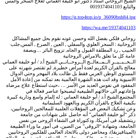
الشيخ الروحاني أستاذ دكتور أبو خليفة العماني لعلاج السحر والمس
والتابع 0019374041103
https://g.top4top.io/p_36090bnh84.jpg
https://wa.me/19374041103
روحاني فلكي بفضل الله وحسن عونه نقوم بحل جميع المشاكل
الروحانية : السحر العلوي والسفلي , العين , الصرع , المس,جلب
الحبيب , رد المطلقة القبول و الجاه, تزويج البائر …وبصفة
عامة كل ما تعلق بالامراض الروحانية
الــخــبــيــر الــمــعالــج الــروحــانــي الشيخ أ.د / أبو خليفة العماني
معالج بالقرآن الكريم لعدة أمراض خطيرة, لم تقتصر شهرته على
المستوى الوطن العربي فقط بل طالت بلاد المهجر وحتي الدوال
الاسيوية وقد اتت هذه الشهرة العالمية بعد تمكنه من إعادة الأمل
المفقود في نفوس العديد من الأسر … ،حيث استطاع علاج مرضاه
وإعادتهم الى حالاتهم الطبيعية ليصبحوا عناصر فعالة في
المجتمع.الشيخ أ.د / أبو خليفة العماني : له إلمام واسع ودارية كبيرة
بكيفية العلاج بالقرآن الكريم وبالعهود السليمانية
وعن تشكيك البعض فى المؤهلات العلمية للمعالجين الروحانيين،
ذكر “أبو خليفة العماني” أنه حاصل على شهادات من جامعة
ريتشفيلد فى أمريكا، ودكتوراة فى الشفاء الروحى من نفس
الجامعة، وشهادة “الروقى” من الصين، فى أمور ما وراء الطبيعة
(الميتافيزيقا)، ومحاضر دولى بالاتحاد العالمى للفلكيين الروحانيين
بباريس بدرجة “ خبير فلكى روحانى”، بالإضافة ماجستير فى العلاج