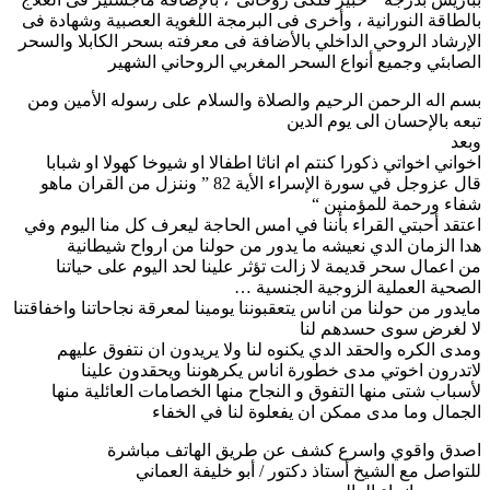
بالطاقة النورانية ، وأخرى فى البرمجة اللغوية العصبية وشهادة فى
الإرشاد الروحي الداخلي بالأضافة فى معرفته بسحر الكابلا والسحر
الصابئي وجميع أنواع السحر المغربي الروحاني الشهير
بسم اله الرحمن الرحيم والصلاة والسلام على رسوله الأمين ومن
تبعه بالإحسان الى يوم الدين
وبعد
اخواني اخواتي ذكورا كنتم ام اناثا اطفالا او شيوخا كهولا او شبابا
قال عزوجل في سورة الإسراء الأية 82 ” وننزل من القران ماهو
شفاء ورحمة للمؤمنين “
اعتقد أحبتي القراء بأننا في امس الحاجة ليعرف كل منا اليوم وفي
هدا الزمان الدي نعيشه ما يدور من حولنا من ارواح شيطانية
من اعمال سحر قديمة لا زالت تؤثر علينا لحد اليوم على حياتنا
الصحية العملية الزوجية الجنسية …
مايدور من حولنا من اناس يتعقبوننا يومينا لمعرقة نجاحاتنا واخفاقتنا
لا لغرض سوى حسدهم لنا
ومدى الكره والحقد الدي يكنوه لنا ولا يريدون ان نتفوق عليهم
لاتدرون اخوتي مدى خطورة اناس يكرهوننا ويحقدون علينا
لأسباب شتى منها التفوق و النجاح منها الخصامات العائلية منها
الجمال وما مدى ممكن ان يفعلوة لنا في الخفاء
اصدق واقوي واسرع كشف عن طريق الهاتف مباشرة
للتواصل مع الشيخ أستاذ دكتور / أبو خليفة العماني