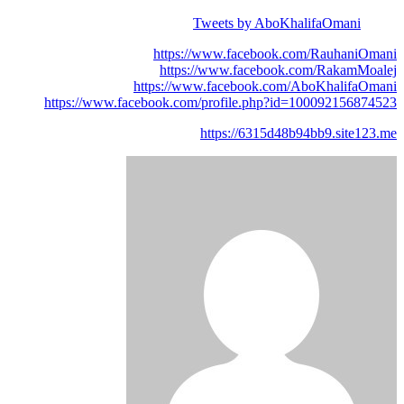
Tweets by AboKhalifaOmani
https://www.facebook.com/RauhaniOmani
https://www.facebook.com/RakamMoalej
https://www.facebook.com/AboKhalifaOmani
https://www.facebook.com/profile.php?id=100092156874523
https://6315d48b94bb9.site123.me