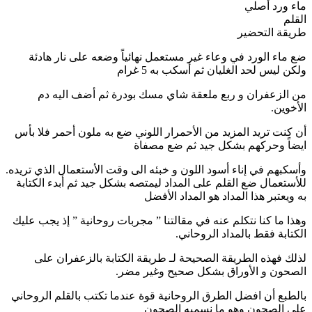
ماء ورد أصلي
القلم
طريقة التحضير
ضع ماء الورد في وعاء غير مستعمل نهائياً وضعه على نار هادئة
ولكن ليس لحد الغليان ثم أسكب به 5 غرام
من الزعفران و ربع ملعقة شاي مسك بودرة ثم أضف اليه دم
الأخوين.
أن كنت تريد المزيد من الأحمرار اللوني ضع به ملون أحمر فلا بأس
ايضاً وحركهم بشكل جيد ثم ضع مصفاة
وأسكبهم في إناء أسود اللون و خبئه الى وقت الأستعمال الذي تريده.
للأستعمال ضع القلم على المداد ليمتصه بشكل جيد ثم أبدء الكتابة
به ويعتبر هذا المداد هو المداد الأفضل
وهذا ما كنا نتكلم عنه في مقالتنا ” مجربات روحانية ” إذ يجب عليك
الكتابة فقط بالمداد الروحاني.
لذلك فهذه الطريقة الصحيحة لـ طريقة الكتابة بالزعفران على
الصحون و الأوراق بشكل صحيح وغير مضر.
بالطبع أن افضل الطرق الروحانية قوة عندما تكتب بالقلم الروحاني
على الصحون وهو ما نسميه الصحون