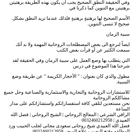
وفي الحقيقة النطق الصحيح يجب أن يكون بهذه الطريقة برهتيتن
برهتيتن مع التنوين كما ذكرنا في
الأسم الصحيح لها برهتيةٍ برهتيةٍ فلذلك عندما تريد النطق بشكل
صحيح لا تنسى التنوين.
سبية الرمان
ايضاً لنرجع الى بعض المصطلحات الروحانية المهمة ولا بد أنك
سمعت الكثير عن أو قرأت بعض الكتب
التي يتطلب بها وضع العمل على سبية الرمان وفي الحقيقة لقد
شرحنا هذا الموضوع في درس
مطول والذي كان بعنوان : ” الأحجار الكريمة ” عن طريقة وضع
السبية.
للاستشارات الروحانية والتجارية والاستثمارية والصناعية وحل جميع
مشاكلكم الروحانية
نحن مستعدين لتلقي كافة استفساراتكم واستشاراتكم على مدار
الساعة
الراقي الشرعي | المعالج الروحاني | الشيخ الروحاني | فضل الله
العبيدي | 0032460212958
فضل الله العبيدي شيخ روحانى سعودى مجانى لجلب الحبيب ورد
المطلقه وفتح النصيب علاج السحر 0032460212958