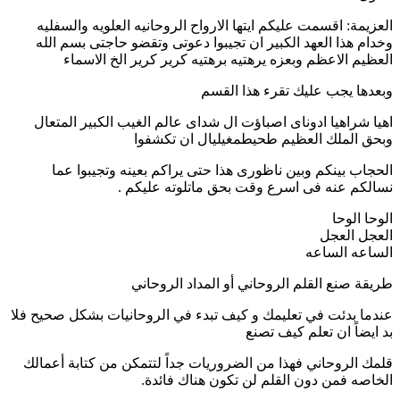
العزيمة: اقسمت عليكم ايتها الارواح الروحانيه العلويه والسفليه
وخدام هذا العهد الكبير ان تجيبوا دعوتى وتقضو حاجتى بسم الله
العظيم الاعظم وبعزه يرهتيه برهتيه كرير كرير الخ الاسماء
وبعدها يجب عليك تقرء هذا القسم
اهيا شراهيا ادوناى اصباؤت ال شداى عالم الغيب الكبير المتعال
وبحق الملك العظيم طحيطمغيليال ان تكشفوا
الحجاب بينكم وبين ناظورى هذا حتى يراكم بعينه وتجيبوا عما
نسالكم عنه فى اسرع وقت بحق ماتلوته عليكم .
الوحا الوحا
العجل العجل
الساعه الساعه
طريقة صنع القلم الروحاني أو المداد الروحاني
عندما بدئت في تعليمك و كيف تبدء في الروحانيات بشكل صحيح فلا
بد ايضاً ان تعلم كيف تصنع
قلمك الروحاني فهذا من الضروريات جداً لتتمكن من كتابة أعمالك
الخاصه فمن دون القلم لن تكون هناك فائدة.