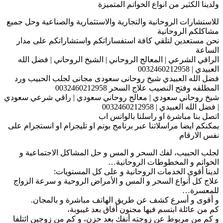
ولدينا الكثير من انواع الخواتم المتميزة
للاستشارات الروحانية والتجارية والاستثمارية والصناعية وحل جميع
مشاكلكم الروحانية
نحن مستعدين لتلقي كافة استفساراتكم واستشاراتكم على مدار
الساعة
الراقي الشرعي | المعالج الروحاني | الشيخ الروحاني | فضل الله
العبيدي | 0032460212958
فضل الله العبيدي شيخ روحانى سعودى مجانى لجلب الحبيب ورد
المطلقه وفتح النصيب علاج السحر 0032460212958
شيخ روحاني سعودي | معالج روحاني سعودي | راقي شرعي سعودي
| فضل الله العبيدي | 0032460212958
اتصل بنا مباشرة او راسلنا بالواتس اب
يمكنكم ايضا مراسلاتنا عبر برنامج بوتم او تليجرام او انستجرام على
نفس الارقام
لجلب الحبيب، لفك السحر و المس و حل المشاكل الاجتماعية و
الخواتم و المخطوطات الروحانية…
لدينا أقوى الخدمات الروحانية و على كل المستويات:
علاج كل أنواع السحر و المس و الأمراض الروحية و سرعة الزواج
للمعسرة…
و أقوى و أسرع كشف عن طريق الهاتف مباشرة و بالمجان.
كم من عائلة ابتسم فيها مجنون أفاق بعد غيبوبة،
و كم من مربوط عن زوجته أنفك بعد حزن، و كم من زوجين ائتلفا