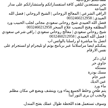
نحن مستعدين لتلقي كافة استفساراتكم واستشاراتكم على مدار
الساعة
الراقي الشرعي | المعالج الروحاني | الشيخ الروحاني | فضل الله
العبيدي | 0032460212958
فضل الله العبيدي شيخ روحانى سعودى مجانى لجلب الحبيب ورد
المطلقه وفتح النصيب علاج السحر 0032460212958
شيخ روحاني سعودي | معالج روحاني سعودي | راقي شرعي سعودي
| فضل الله العبيدي | 0032460212958
اتصل بنا مباشرة او راسلنا بالواتس اب
يمكنكم ايضا مراسلاتنا عبر برنامج بوتم او تليجرام او انستجرام على
نفس الارقام
لبان ذكر
جاوي حر
مستكه
مسك بودرة
عنبر خام
عين الديك
ماء ورد
يتم طحن وخلط الجميع بماء ورد وينشف ويضع في مكان مظلم
ولايجب أن يرى النور أبداً
وسوف تستعمل هذه اللخطة طوال عملك بفتح المندل.