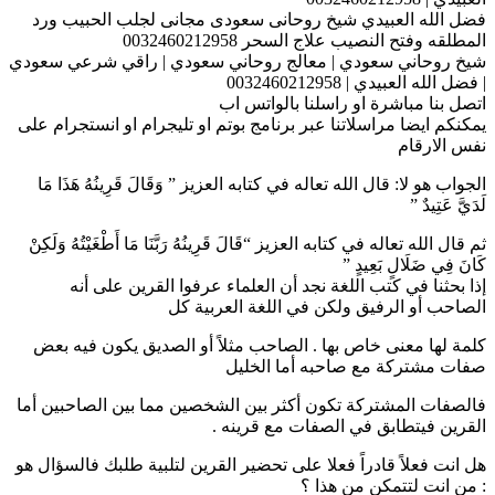
فضل الله العبيدي شيخ روحانى سعودى مجانى لجلب الحبيب ورد
المطلقه وفتح النصيب علاج السحر 0032460212958
شيخ روحاني سعودي | معالج روحاني سعودي | راقي شرعي سعودي
| فضل الله العبيدي | 0032460212958
اتصل بنا مباشرة او راسلنا بالواتس اب
يمكنكم ايضا مراسلاتنا عبر برنامج بوتم او تليجرام او انستجرام على
نفس الارقام
الجواب هو لا: قال الله تعاله في كتابه العزيز ” وَقَالَ قَرِينُهُ هَذَا مَا
لَدَيَّ عَتِيدٌ ”
ثم قال الله تعاله في كتابه العزيز “قَالَ قَرِينُهُ رَبَّنَا مَا أَطْغَيْتُهُ وَلَكِنْ
كَانَ فِي ضَلَالٍ بَعِيدٍ ”
إذا بحثنا في كتب اللغة نجد أن العلماء عرفوا القرين على أنه
الصاحب أو الرفيق ولكن في اللغة العربية كل
كلمة لها معنى خاص بها . الصاحب مثلاً أو الصديق يكون فيه بعض
صفات مشتركة مع صاحبه أما الخليل
فالصفات المشتركة تكون أكثر بين الشخصين مما بين الصاحبين أما
القرين فيتطابق في الصفات مع قرينه .
هل انت فعلاً قادراً فعلا على تحضير القرين لتلبية طلبك فالسؤال هو
: من انت لتتمكن من هذا ؟