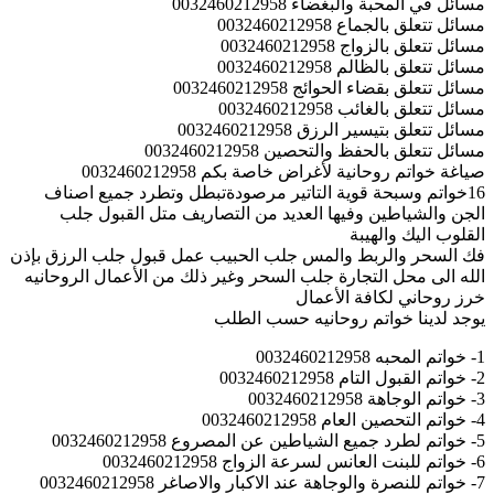
مسائل في المحبة والبغضاء 0032460212958
مسائل تتعلق بالجماع 0032460212958
مسائل تتعلق بالزواج 0032460212958
مسائل تتعلق بالظالم 0032460212958
مسائل تتعلق بقضاء الحوائج 0032460212958
مسائل تتعلق بالغائب 0032460212958
مسائل تتعلق بتيسير الرزق 0032460212958
مسائل تتعلق بالحفظ والتحصين 0032460212958
صياغة خواتم روحانية لأغراض خاصة بكم 0032460212958
16خواتم وسبحة قوية التاتير مرصودةتبطل وتطرد جميع اصناف
الجن والشياطين وفيها العديد من التصاريف متل القبول جلب
القلوب اليك والهيبة
فك السحر والربط والمس جلب الحبيب عمل قبول جلب الرزق بإذن
الله الى محل التجارة جلب السحر وغير ذلك من الأعمال الروحانيه
خرز روحاني لكافة الأعمال
يوجد لدينا خواتم روحانيه حسب الطلب
1- خواتم المحبه 0032460212958
2- خواتم القبول التام 0032460212958
3- خواتم الوجاهة 0032460212958
4- خواتم التحصين العام 0032460212958
5- خواتم لطرد جميع الشياطين عن المصروع 0032460212958
6- خواتم للبنت العانس لسرعة الزواج 0032460212958
7- خواتم للنصرة والوجاهة عند الاكبار والاصاغر 0032460212958