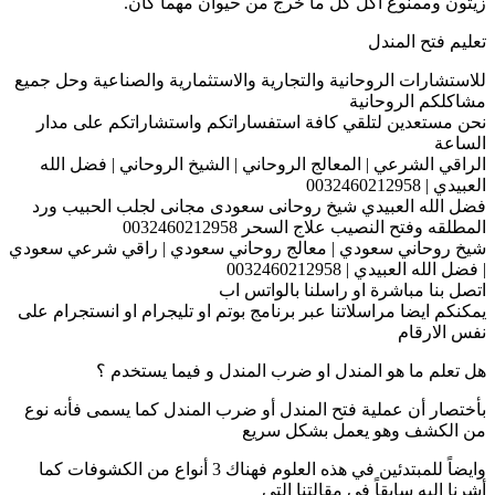
زيتون وممنوع أكل كل ما خرج من حيوان مهما كان.
تعليم فتح المندل
للاستشارات الروحانية والتجارية والاستثمارية والصناعية وحل جميع
مشاكلكم الروحانية
نحن مستعدين لتلقي كافة استفساراتكم واستشاراتكم على مدار
الساعة
الراقي الشرعي | المعالج الروحاني | الشيخ الروحاني | فضل الله
العبيدي | 0032460212958
فضل الله العبيدي شيخ روحانى سعودى مجانى لجلب الحبيب ورد
المطلقه وفتح النصيب علاج السحر 0032460212958
شيخ روحاني سعودي | معالج روحاني سعودي | راقي شرعي سعودي
| فضل الله العبيدي | 0032460212958
اتصل بنا مباشرة او راسلنا بالواتس اب
يمكنكم ايضا مراسلاتنا عبر برنامج بوتم او تليجرام او انستجرام على
نفس الارقام
هل تعلم ما هو المندل او ضرب المندل و فيما يستخدم ؟
بأختصار أن عملية فتح المندل أو ضرب المندل كما يسمى فأنه نوع
من الكشف وهو يعمل بشكل سريع
وايضاً للمبتدئين في هذه العلوم فهناك 3 أنواع من الكشوفات كما
أشرنا إليه سابقاً في مقالتنا التي