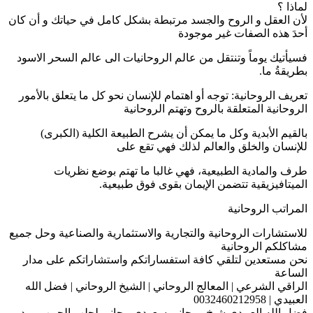
لماذا ؟
لأن العقل و الروح والجسد مرتبطة بشكل كامل في حياتك و أن كان
أحدَ هذه الصفات غير موجودة
فسيأتيك يوماً وتنتقل من عالم الروحانيات الى عالم السحر الاسود
بطريقةُ ما.
تعريف الروحانية: توجه أو اهتمام للإنسان نحو كل ما يتعلق بالأمور
الروحانية المتعلقة بالروح وتهتم الروحانية
بالقيم الأبدية وكل ما يمكن أن يشرح الطبيعة الكلية (الكبرى)
للإنسان والخلق والعالم لذلك فهي تقع على
طرف والمادية الطبيعية، فهي غالبا ما تهتم بوضع نظريات
الميتافيزيقية تتضمن الإيمان بقوى فوق طبيعية.
المراتب الروحانية
للاستشارات الروحانية والتجارية والاستثمارية والصناعية وحل جميع
مشاكلكم الروحانية
نحن مستعدين لتلقي كافة استفساراتكم واستشاراتكم على مدار
الساعة
الراقي الشرعي | المعالج الروحاني | الشيخ الروحاني | فضل الله
العبيدي | 0032460212958
فضل الله العبيدي شيخ روحانى سعودى مجانى لجلب الحبيب ورد