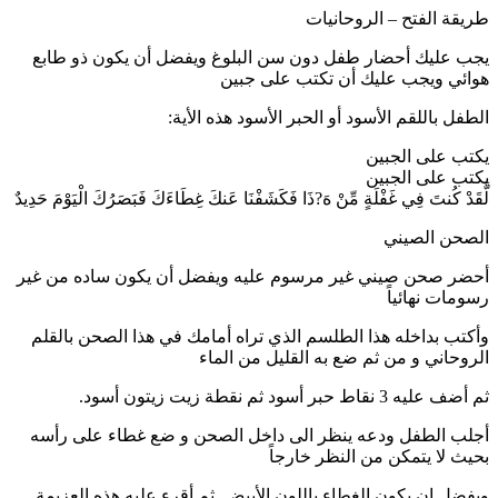
طريقة الفتح – الروحانيات
يجب عليك أحضار طفل دون سن البلوغ ويفضل أن يكون ذو طابع
هوائي ويجب عليك أن تكتب على جبين
الطفل باللقم الأسود أو الحبر الأسود هذه الأية:
يكتب على الجبين
يكتب على الجبين
لَّقَدْ كُنتَ فِي غَفْلَةٍ مِّنْ هَ?ذَا فَكَشَفْنَا عَنكَ غِطَاءَكَ فَبَصَرُكَ الْيَوْمَ حَدِيدٌ
الصحن الصيني
أحضر صحن صيني غير مرسوم عليه ويفضل أن يكون ساده من غير
رسومات نهائياً
وأكتب بداخله هذا الطلسم الذي تراه أمامك في هذا الصحن بالقلم
الروحاني و من ثم ضع به القليل من الماء
ثم أضف عليه 3 نقاط حبر أسود ثم نقطة زيت زيتون أسود.
أجلب الطفل ودعه ينظر الى داخل الصحن و ضع غطاء على رأسه
بحيث لا يتمكن من النظر خارجاً
ويفضل ان يكون الغطاء باللون الأبيض, ثم أقرء عليه هذه العزيمة