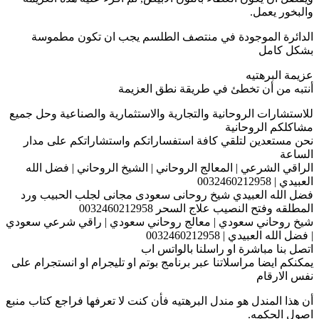
والبخور يعمل.
الدائرة الموجودة في منتصف الطلسم يجب ان تكون مطموسة
بشكل كامل
عزيمة البرهتيه
أنتبه من أن تخطئ في طريقة نطق العزيمة
للاستشارات الروحانية والتجارية والاستثمارية والصناعية وحل جميع
مشاكلكم الروحانية
نحن مستعدين لتلقي كافة استفساراتكم واستشاراتكم على مدار
الساعة
الراقي الشرعي | المعالج الروحاني | الشيخ الروحاني | فضل الله
العبيدي | 0032460212958
فضل الله العبيدي شيخ روحانى سعودى مجانى لجلب الحبيب ورد
المطلقه وفتح النصيب علاج السحر 0032460212958
شيخ روحاني سعودي | معالج روحاني سعودي | راقي شرعي سعودي
| فضل الله العبيدي | 0032460212958
اتصل بنا مباشرة او راسلنا بالواتس اب
يمكنكم ايضا مراسلاتنا عبر برنامج بوتم او تليجرام او انستجرام على
نفس الارقام
أن هذا المندل هو مندل البرهتيه فأن كنت لا تعرفها فراجع كتاب منبع
اصول الحكمه.