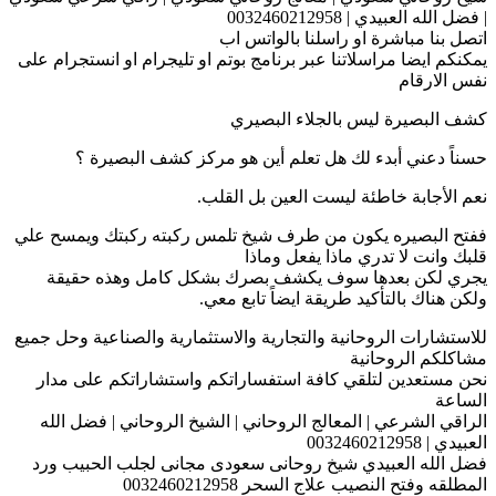
| فضل الله العبيدي | 0032460212958
اتصل بنا مباشرة او راسلنا بالواتس اب
يمكنكم ايضا مراسلاتنا عبر برنامج بوتم او تليجرام او انستجرام على
نفس الارقام
كشف البصيرة ليس بالجلاء البصيري
حسناً دعني أبدء لك هل تعلم أين هو مركز كشف البصيرة ؟
نعم الأجابة خاطئة ليست العين بل القلب.
ففتح البصيره يكون من طرف شيخ تلمس ركبته ركبتك ويمسح علي
قلبك وانت لا تدري ماذا يفعل وماذا
يجري لكن بعدها سوف يكشف بصرك بشكل كامل وهذه حقيقة
ولكن هناك بالتأكيد طريقة ايضاً تابع معي.
للاستشارات الروحانية والتجارية والاستثمارية والصناعية وحل جميع
مشاكلكم الروحانية
نحن مستعدين لتلقي كافة استفساراتكم واستشاراتكم على مدار
الساعة
الراقي الشرعي | المعالج الروحاني | الشيخ الروحاني | فضل الله
العبيدي | 0032460212958
فضل الله العبيدي شيخ روحانى سعودى مجانى لجلب الحبيب ورد
المطلقه وفتح النصيب علاج السحر 0032460212958