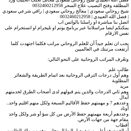
المطلقه وفتح النصيب علاج السحر 0032460212958
شيخ روحاني سعودي | معالج روحاني سعودي | راقي شرعي سعودي
| فضل الله العبيدي | 0032460212958
اتصل بنا مباشرة او راسلنا بالواتس اب
يمكنكم ايضا مراسلاتنا عبر برنامج بوتم او تليجرام او انستجرام على
نفس الارقام
يجب ان تعلم جيداً أن للعلم الروحاني مراتب فكلما اجتهدت كلما
أرتفعت مرتبتك في العالميين
وتعُرف المراتب الروحانية على النحو التالي:
طالب علم
وهم أول درجات الترقي الروحانية بعد اتمام الطريقة والشعائر
المطلوبة
مريد
وهم ثاني الدرجات والذين يتم قبولهم لدى أصحاب الطرق لخدمتهم
أبدال
وعددهم 7 و مهمتهم حفظ الأقاليم السبعة ولكل منهم اقليم واحد..
أوتاد
وعددهم أربعة مهمتهم حفظ الأرض من كل سؤ أو شر ولكل واحد
مقام جهة من جهات الأرض.
أقطاب
أو الغوث هو أعلى مرتبة يصل إليها الروحاني وهو من ملك الطلسم