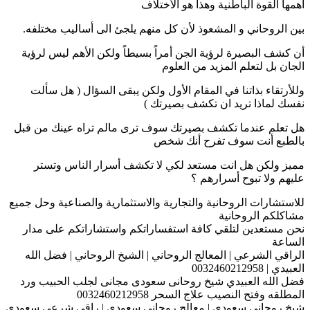
أهمها القوة الباطنية وهذا هو الأختلاف
بين الروحاني و المشعوذ لأن كل منهم يلجئ الى أساليب مختلفه.
أن كشف البصيرة لرؤية الجن أمراً بسيطاً ولكن الأهم ليس لرؤية
الجان بل لتعلم المزيد من العلوم
وللأرتقاء بذاتنا في المقام الأول ولكن يبقى السؤال ( هل سألت
نفسك لماذا تريد ان تكشف بصيرتك )
هل تعلم عندما تكشف بصيرتك سوف ترى مالم تراه عينك من قبل
بالطبع أنت سوف تفرح أنك شخص
مميز ولكن هل انت مستعد لكي لا تكشف أسرار الناس وتستر
عليهم ولا تبوح أسرارهم ؟
للاستشارات الروحانية والتجارية والاستثمارية والصناعية وحل جميع
مشاكلكم الروحانية
نحن مستعدين لتلقي كافة استفساراتكم واستشاراتكم على مدار
الساعة
الراقي الشرعي | المعالج الروحاني | الشيخ الروحاني | فضل الله
العبيدي | 0032460212958
فضل الله العبيدي شيخ روحانى سعودى مجانى لجلب الحبيب ورد
المطلقه وفتح النصيب علاج السحر 0032460212958
شيخ روحاني سعودي | معالج روحاني سعودي | راقي شرعي سعودي