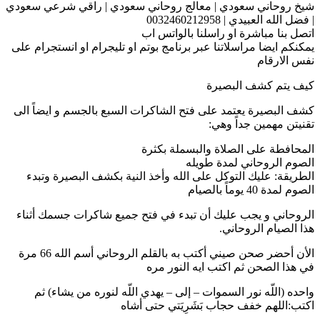
شيخ روحاني سعودي | معالج روحاني سعودي | راقي شرعي سعودي
| فضل الله العبيدي | 0032460212958
اتصل بنا مباشرة او راسلنا بالواتس اب
يمكنكم ايضا مراسلاتنا عبر برنامج بوتم او تليجرام او انستجرام على
نفس الارقام
كيف يتم كشف البصيرة
كشف البصيرة يعتمد على فتح الشاكرات السبع بالجسم و ايضاً الى
تقنيتن مهمين جداً وهي:
المحافطة على الصلاة والبسملة بكثرة
الصوم الروحاني لمدة طويله
الطريقة: عليك التوكل على الله وأخذ النية بكشف البصيرة وتبدء
الصوم لمدة 40 يوماً بالصيام
الروحاني و يجب عليك أن تبدء في فتح جميع شاكرات جسمك أثناء
هذا الصيام الروحاني.
الأن أحضر صحن صيني أكتب به بالقلم الروحاني أسم الله 66 مرة
في هذا الصحن ثم اكتب ايه النور مره
واحده (اللّه نور السموات – إلى – يهدي اللّه لنوره من يشاء) ثم
اكتب:اللهم خفف حجاب بَشَرِيَتي حتى أشاه