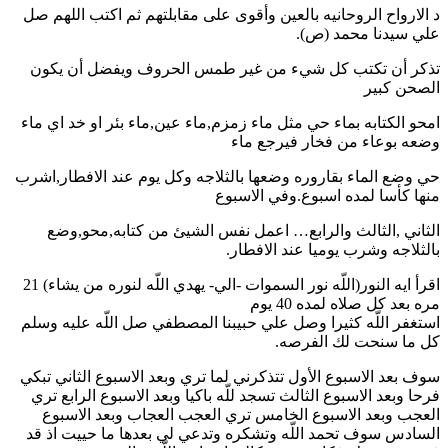
د الارواح الروحانيه بالعين وأقوى على مقابلتهم ثم اكتب اللهم صل
علي سيدنا محمد (ص).
تذكر أن تكتب كل شيء من غير طمس الحروف ويفضل أن يكون
الصحن كبير
امحو الكتابه بماء حي مثل ماء زمزم,ماء عين,ماء بئر او خد اي ماء
وضعه بوعاء من فخار فيرجع ماء
حي وضع الماء بقاروره وضعها بالثلاجه وكل يوم عند الافطار,اشرب
منها كأسا لمده اسبوع.وفي الاسبوع
الثاني ,الثالث والرابع… اعمل نفس الشيئ من كتابه,محو,وضع
بالثلاجه وشرب يوميا عند الافطار.
اقرأ ايه النور(اللّه نور السموات -الي- يهدي اللّه لنوره من يشاء) 21
مره بعد كل صلاه لمده 40 يوم
استغفر اللّه كثيرا وصل علي حبيبنا المصطفي صل اللّه عليه وسلم
كل ما سنحت لك الفرصه.
سوف بعد الاسبوع الأول تتذكرني لما تري وبعد الاسبوع الثاني تبكي
فرحا وبعد الاسبوع الثالث تسجد للّه باكيا وبعد الاسبوع الرابع تري
العجب وبعد الاسبوع الخامس تري العجب العجاب وبعد الاسبوع
السادس سوف تحمد اللّه وتشكره وتدعي لي بعدها ما حييت اذ قد