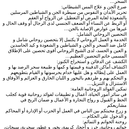
السحر…
صرع الجن و علاج المس الشيطاني:
تحرير الأبدان و النفوس من سيطرة الجن و الشياطين المرسلين
بالشعوذة لغاية المرض أو التعطيل عن الزواج أو العقم
أو الربط عن النساء أو الضعف الجنسي لدى الرجال أو وقف الحال و
غيرها من عوارض الإصابة بالجن…
التحصين الروحاني الشامل:
الخدمة و العمل الروحاني لا يكتمل إلا بتحصين روحاني شامل و
كامل ضد السحر و الجن و الشياطين و الشعودة و كيد الحاسدين
و العين و الحسد، لدى الشيخ الروحاني أقوى تحصين على الإطلاق
المسمى خاتم التحصين العظيم…
الكشف عن الدفائن و استخراج الكنوز:
اكتشاف أماكن الدفينة و قيمتها و كمها و طبيعة سحر الرصد بها و
العمل على إبطاله و هل عليها خدام يحرسونها و القيام بتطويعهم
و التحكم بهم و طردهم بالبخور و اللبان الخارق و العزائم و الأوفاق و
الاستنزال و التنزيل…
تمكين الفوائد الروحانية العامة:
في سائر أمور الحياة، أعمال و تطبيقات لفوائد روحانية قوية كجلب
الحظ و القبول و رواج التجارة و الأعمال و ضمان الربح في
مشاريعكم
و زرع محبتكم بين الناس في العمل أو الحزب أو الإدارة أو المحاكم
و الدخول على الحكام…
روحنة الخواتم و التمائم:
خواتم روحانية، خرز و أحجار كريمة، بخور و عطور سحرية، سبحات،