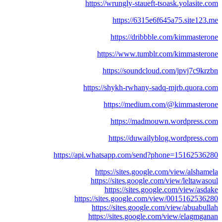
https://wrungly-staueft-tsoask.yolasite.com
https://6315e6f645a75.site123.me
https://dribbble.com/kimmasterone
https://www.tumblr.com/kimmasterone
https://soundcloud.com/jpvj7c9krzbn
https://shykh-rwhany-sadq-mjrb.quora.com
https://medium.com/@kimmasterone
https://madmouwn.wordpress.com
https://duwailyblog.wordpress.com
https://api.whatsapp.com/send?phone=15162536280
https://sites.google.com/view/alshamela
https://sites.google.com/view/leltawasoul
https://sites.google.com/view/asdake
https://sites.google.com/view/0015162536280
https://sites.google.com/view/abuabullah
https://sites.google.com/view/elagmganan