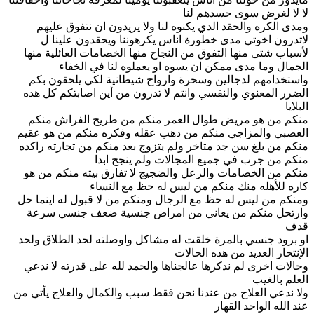
لا لا لغرض سوى حسدهم لنا
ومدى الكره والحقد الدي يكنوه لنا ولا يريدون ان نتفوق عليهم
لاتدرون اخوتي مدى خطورة اناس يكرهوننا ويحقدون علينا ل
لأسباب شتى منها التفوق من النجاح منها الخصامات العائلية منها
الجمال وما مدى ممكن ان يسوه او يعملوه لنا في الخفاء
واستخدامهم لدجالين وسحرة وارواح شيطانية لكي يلحقون بكم
الضرر المعنوي والنفسي وانتم لا تدرون من أين اصابتكم كل هده
البلايا
منكم من هو مريض طوال العمر منكم من طريح الفراش منكم
العصبي والمزاجي منكم من دهب عقله وفكره منكم من هو عقيم
منكم من بلغ سن جد متاخر ولم يتزوج بعد منكم من تجارته راكده
منكم من جرب في جميع المجالات ولم ينجح ابدا
منكم من الخصامات والزعل والضجيج لا تفارق بيته منكم من هو
كاره للأهله منك منكم من ليس له حظ مع النساء
ومنكم من ليس له حظ مع الرجال ومنكم من لا قبول له اينما حل
وارتحل منكم من يعاني من امراض جنسية ضعف جنسي سرعة
قدف
او برود جنسي بالمرة خلقت له مشاكل واوصلته لحد الطلاق ولحد
الإنتحار العديد من هده الحالات
وحالات اخرى لم ندكرها عالجناها والحمد لله على قدرته لا ندعي
العلم بالغيب
ولا ندعي العلاج من عندنا نحن فقط سبب والكمال والعلاج يأتي من
عند الله الواحد القهار