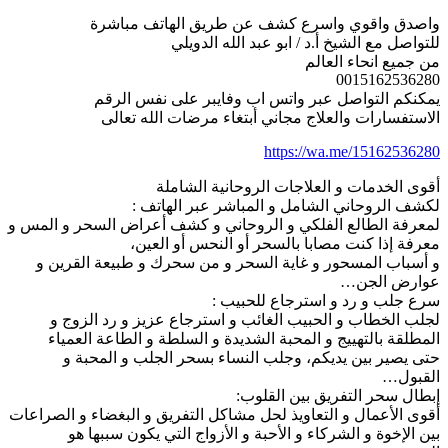
واصدق واقوي واسرع كشف عن طريق الهاتف مباشرة
للتواصل مع الشيخ أ.د / ابو عبد الله الدويلي
من جميع انحاء العالم
0015162536280
يمكنكم التواصل عبر واتس اب وفايبر على نفس الرقم
الاستفسارات والعلاج مجاني أبتغاء مرضات الله تعالى
https://wa.me/15162536280
أقوى الخدمات و العلاجات الروحانية الشاملة
لكشف الروحاني الشامل و المباشر عبر الهاتف :
لمعرفة الطالع الفلكي و الروحاني و كشف أعراض السحر و المس و
معرفة إذا كنت مصابا بالسحر أو النحس أو العين،
و أسباب المسحور و غاية السحر و من سحرك و طبيعة القرين و
عوارض الجن…
سرع جلب و رد و استرجاع للحبيب :
لجلب الخطاب و الحبيب الغائب و استرجاع عزيز و رد الزوج و
المطلقة بالتهييج و المحبة الشديدة و السلطة و الطاعة العمياء
حتى يصير بين يديكم، وجلب النساء بسحر الجلب و المحبة و
القبول…
إبطال سحر التفريق بين القلوب:
أقوى الأعمال و التعاويذ لحل مشاكل التفريق و البغضاء و الصراعات
بين الإخوة و الشركاء و الأحبة و الأزواج التي يكون سببها هو