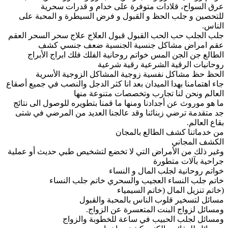
عرق السواح، قلادات متوفرة على خدام و قدرات سحرية
للتحصين و جلب الحظ و القبول و فرض السيطرة و المحبة على
الناس.
جلب الجلب حب الحب القبول قبول العلاج علاج سحر السحر العقم
عقم امراض مشاكل جنسية الجنسية ضعف جنسي كشف
الطالع جن الجن المس خواتم روحانية الفلك فلك ابراج الأبراج
روحانيات الرقية الشرعية رقية شرعية
الحظ حظ مشاكل نفسية زوجية المشاكل الزوجية الأسرية
جاء اهتمامنا بهدا الميدان بعد انا كثر الدجل والنصب في جميع أصقاع
العالم ونحن لنا تجارب وتخصصات متنوعة منها
ما هو موروث عن أجدادنا ومنها ما قمنا بتطويره للوصول الى نتائج
جد متقدمة ترضي زبنائنا وقد عالجنا العديد من المرضي في شتى
بقاع العالم.
من خدماتنا كشف الطالع بالمجان
الكشف المجاني
وغير ذلك من الأمراض التي لا تخضع لتشخيص طبي حديث أو عملية
جراحية بآلات متطورة
خواتم روحانية لجلب المال و النساء
خاتم جلب النساء العجيب والسحري خاتم جلب النساء
(خاتم تنزيل المال (خاتم السيمياء
مسائل لتسخير قلوب الناس بالمحبة والقبول
ومسائل لزواج البنت المتعسرة عن الزواج.
ومسائل لجلب الحبيب في ساعة للخطوبة والزواج