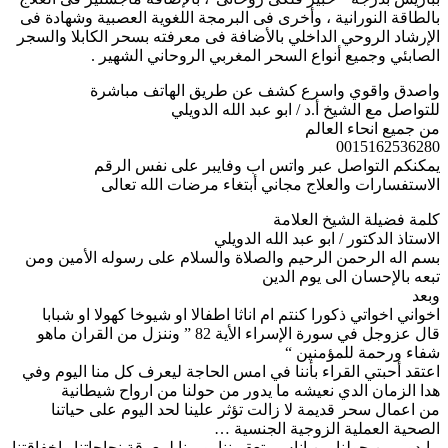
بالطاقة النورانية ، وأخرى فى البرمجة اللغوية العصبية وشهادة فى
الإرشاد الروحي الداخلي بالأضافة فى معرفته بسحر الكابلا والسجر
الصابئي وجميع أنواع السحر المغربي الروحاني الشهير .
واصدق واقوي واسرع كشف عن طريق الهاتف مباشرة
للتواصل مع الشيخ أ.د / ابو عبد الله الدويلي
من جميع انحاء العالم
0015162536280
يمكنكم التواصل عبر واتس اب وفايبر على نفس الرقم
الاستفسارات والعلاج مجاني أبتغاء مرضات الله تعالى
كلمة فضيلة الشيخ العلامة
الاستاذ الدكتور / ابو عبد الله الدويلي
بسم اله الرحمن الرحيم والصلاة والسلام على رسوله الأمين ومن
تبعه بالإحسان الى يوم الدين
وبعد
اخواني اخواتي ذكورا كنتم ام اناثا اطفالا او شيوخا كهولا او شبابا
قال عزوجل في سورة الإسراء الأية 82 ” وننزل من القران ماهو
شفاء ورحمة للمؤمنين “
اعتقد أحبتي القراء بأننا في امس الحاجة ليعرف كل منا اليوم وفي
هدا الزمان الدي نعيشه ما يدور من حولنا من ارواح شيطانية
من اعمال سحر قديمة لا زالت تؤثر علينا لحد اليوم على حياتنا
الصحية العملية الزوجية الجنسية …
مايدور من حولنا من اناس يتعقبوننا يومينا لمعرقة نجاحاتنا واخفاقتنا