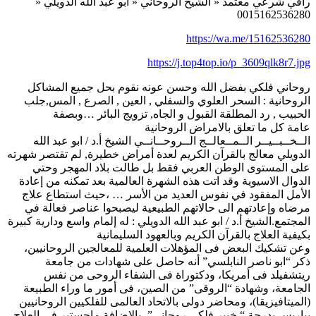
راقي شرعي معتمد « الشيخ الروحاني « ابو عبد الله الدويلي «
0015162536280
https://wa.me/15162536280
https://j.top4top.io/p_3609qlk8r7.jpg
روحاني فلكي بفضل الله وحسن عونه نقوم بحل جميع المشاكل
الروحانية : السحر العلوي والسفلي , العين , الصرع , المس,جلب
الحبيب , رد المطلقة القبول و الجاه, تزويج البائر …وبصفة
عامة كل ما تعلق بالامراض الروحانية
الــخــبــيــر الــمــعالــج الــروحــانــي الشيخ أ.د / ابو عبد الله
الدويلي معالج بالقرآن الكريم لعدة أمراض خطيرة, لم تقتصر شهرته
على المستوى الوطن العربي فقط بل طالت بلاد المهجر وحتي
الدوال الاسيوية وقد اتت هذه الشهرة العالمية بعد تمكنه من إعادة
الأمل المفقود في نفوس العديد من الأسر … ،حيث استطاع علاج
مرضاه وإعادتهم الى حالاتهم الطبيعية ليصبحوا عناصر فعالة في
المجتمع.الشيخ أ.د / ابو عبد الله الدويلي : له إلمام واسع ودارية كبيرة
بكيفية العلاج بالقرآن الكريم وبالعهود السليمانية
وعن تشكيك البعض فى المؤهلات العلمية للمعالجين الروحانيين،
ذكر “ابو ناصر النابلسي” أنه حاصل على شهادات من جامعة
ريتشفيلد فى أمريكا، ودكتوراة فى الشفاء الروحى من نفس
الجامعة، وشهادة “الروقى” من الصين، فى أمور ما وراء الطبيعة
(الميتافيزيقا)، ومحاضر دولى بالاتحاد العالمى للفلكيين الروحانيين
بباريس بدرجة “ خبير فلكى روحانى”، بالإضافة ماجستير فى العلاج