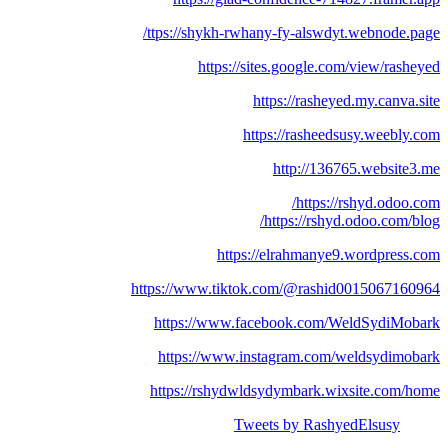
ttps://shykh-rwhany-fy-alswdyt.webnode.page/
https://sites.google.com/view/rasheyed
https://rasheyed.my.canva.site
https://rasheedsusy.weebly.com
http://136765.website3.me
https://rshyd.odoo.com/
https://rshyd.odoo.com/blog/
https://elrahmanye9.wordpress.com
https://www.tiktok.com/@rashid0015067160964
https://www.facebook.com/WeldSydiMobark
https://www.instagram.com/weldsydimobark
https://rshydwldsydymbark.wixsite.com/home
Tweets by RashyedElsusy