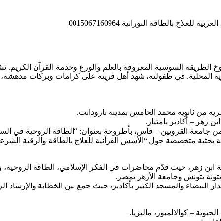
خ الطريقة السوسية المعروفة بالعلم والورع وخدمة القرآن الكريم. نش
اوية المحلية. في طفولته، شهد أهل قريته على كرامات وبركات مدهشة،
البيضاء والمسجد الكبير بأكادير، حيث جمع بين الخطابة والإرشاد الر
حيوية – كوالالمبور، ماليزيا.