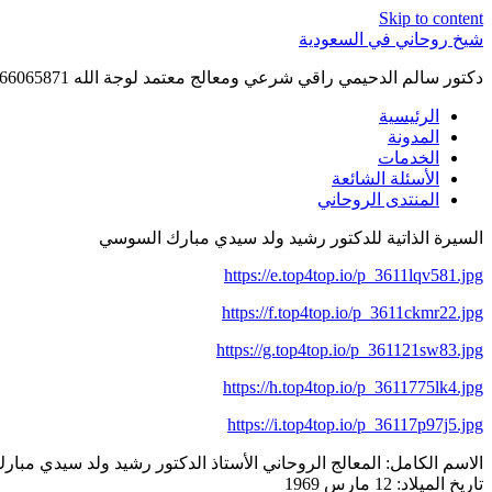
Skip to content
شيخ روحاني في السعودية
دكتور سالم الدحيمي راقي شرعي ومعالج معتمد لوجة الله 0015066065871 WhatsApp | واتس آب .
الرئيسية
المدونة
الخدمات
الأسئلة الشائعة
المنتدى الروحاني
السيرة الذاتية للدكتور رشيد ولد سيدي مبارك السوسي
https://e.top4top.io/p_3611lqv581.jpg
https://f.top4top.io/p_3611ckmr22.jpg
https://g.top4top.io/p_361121sw83.jpg
https://h.top4top.io/p_3611775lk4.jpg
https://i.top4top.io/p_36117p97j5.jpg
الاسم الكامل: المعالج الروحاني الأستاذ الدكتور رشيد ولد سيدي مبا
تاريخ الميلاد: 12 مارس 1969