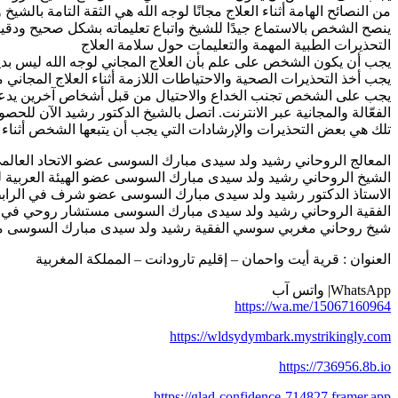
من النصائح الهامة أثناء العلاج مجانًا لوجه الله هي الثقة التامة بالش
ينصح الشخص بالاستماع جيدًا للشيخ واتباع تعليماته بشكل صحيح ودقيق
التحذيرات الطبية المهمة والتعليمات حول سلامة العلاج
يجب أن يكون الشخص على علم بأن العلاج المجاني لوجه الله ليس بديلاً
يجب أخذ التحذيرات الصحية والاحتياطات اللازمة أثناء العلاج المجاني 
يجب على الشخص تجنب الخداع والاحتيال من قبل أشخاص آخرين يدعون ال
الفعّالة والمجانية عبر الانترنت. اتصل بالشيخ الدكتور رشيد الآن للحص
تلك هي بعض التحذيرات والإرشادات التي يجب أن يتبعها الشخص أثناء ال
المعالج الروحاني رشيد ولد سيدى مبارك السوسى عضو الاتحاد العالمي للمعالجين
الشيخ الروحاني رشيد ولد سيدى مبارك السوسى عضو الهيئة العربية للعلاج بالطاق
الاستاذ الدكتور رشيد ولد سيدى مبارك السوسى عضو شرف في الرابطة الدولية 
الفقية الروحاني رشيد ولد سيدى مبارك السوسى مستشار روحي في المجلس ا
شيخ روحاني مغربي سوسي الفقية رشيد ولد سيدى مبارك السوسى مستشار روحي
العنوان : قرية أيت واحمان – إقليم تارودانت – المملكة المغربية
WhatsApp| واتس آب
https://wa.me/15067160964
https://wldsydymbark.mystrikingly.com
https://736956.8b.io
https://glad-confidence-714827.framer.app