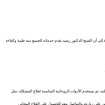
لى أن الشيخ الدكتور رشيد يقدم خدماته للجميع بنية طيبة وكفاءة
، ثم يستخدم الأدوات الروحانية المناسبة لعلاج المشكلة، مثل
س على زيارةهِ والتواصل معهِ للحصول على العلاج المجاني