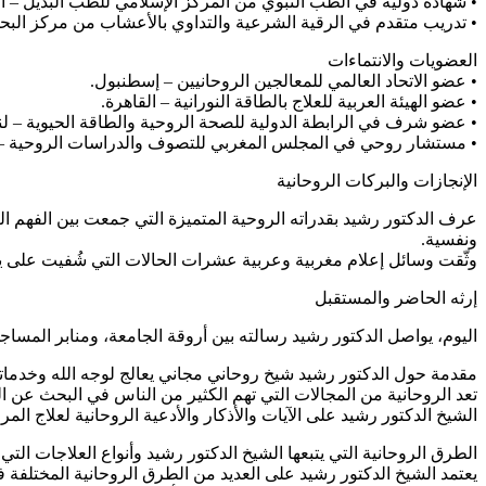
• شهادة دولية في الطب النبوي من المركز الإسلامي للطب البديل – ال
• تدريب متقدم في الرقية الشرعية والتداوي بالأعشاب من مركز البح
العضويات والانتماءات
• عضو الاتحاد العالمي للمعالجين الروحانيين – إسطنبول.
• عضو الهيئة العربية للعلاج بالطاقة النورانية – القاهرة.
• عضو شرف في الرابطة الدولية للصحة الروحية والطاقة الحيوية – لن
• مستشار روحي في المجلس المغربي للتصوف والدراسات الروحية – 
الإنجازات والبركات الروحانية
عرف الدكتور رشيد بقدراته الروحية المتميزة التي جمعت بين الفهم 
ونفسية.
وثّقت وسائل إعلام مغربية وعربية عشرات الحالات التي شُفيت على يد
إرثه الحاضر والمستقبل
اليوم، يواصل الدكتور رشيد رسالته بين أروقة الجامعة، ومنابر المساجد
مقدمة حول الدكتور رشيد شيخ روحاني مجاني يعالج لوجه الله وخدمات
تعد الروحانية من المجالات التي تهم الكثير من الناس في البحث عن ا
الشيخ الدكتور رشيد على الآيات والأذكار والأدعية الروحانية لعلا
الطرق الروحانية التي يتبعها الشيخ الدكتور رشيد وأنواع العلاجات التي 
يعتمد الشيخ الدكتور رشيد على العديد من الطرق الروحانية المختلفة في