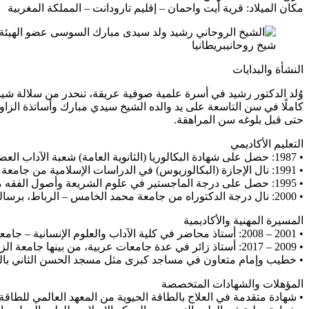
مكان الميلاد: قرية أيت واحمان – إقليم تارودانت – المملكة المغربية
شيخ روحانيبريطانيا
النشأة والبدايات
وُلد الدكتور رشيد في أسرة علمية صوفية عريقة، تنحدر من سلالة شيو
كاملًا في سن التاسعة على يد والده الشيخ سيدي مبارك وأساتذة الز
حتى قبل بلوغه سن المراهقة.
التعليم الأكاديمي
• 1987: حصل على شهادة البكالوريا (الثانوية العامة) شعبة الآداب العصرية من ثانوية محمد الخامس بمدينة تارودانت.
• 1991: نال الإجازة (البكالوريوس) في الدراسات الإسلامية من جامعة ابن زهر – أكادير بامتياز.
• 1995: حصل على درجة الماجستير في علوم الشريعة وأصول الفقه من جامعة القرويين – فاس، بأطروحة بعنوان: “الطاقة الروحية في السنة النبوية: دراسة تحليلية”.
• 2000: نال درجة الدكتوراه من جامعة محمد الخامس – الرباط، برسالة بحثية متخصصة حول “الأسس القرآنية للعلاج بالطاقة والرقية الشرعية”، حازت على إشادة لجنة المناقشة وتم نشرها كمرجع أكاديمي.
المسيرة المهنية والأكاديمية
• 2001 – 2008: أستاذ محاضر في كلية الآداب والعلوم الإنسانية – جامعة ابن زهر، حيث قدّم محاضرات في الفكر الإسلامي، الطاقة الروحية، والتصوف المغربي.
• 2009 – 2017: أستاذ زائر في عدة جامعات عربية، من بينها جامعة الزيتونة بتونس وجامعة الأزهر بمصر.
• خطيب وإمام متعاون في مساجد كبرى مثل مسجد الحسن الثاني بالدار 
المؤهلات والشهادات المتخصصة
• شهادة متقدمة في العلاج بالطاقة الحيوية من المعهد العالمي للطاقة ال