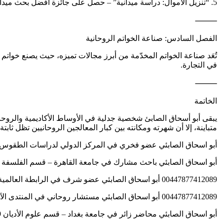
5. “تنزيل الأموال: دراسة ميدانية” – حصل على جائزة أفضل بحث ميداني في كوالالمبور 2018.
⸻
الفصل السادس: صناعة الخواتم الروحانية
تُعَد صناعة الخواتم المخدّمة من أبرز مجالات تميزه، حيث يصنع خوات
في التجارة.
⸻
الخاتمة
يبقى أبو أسحاق الصابئ شخصية جدلية في الأوساط الأكاديمية والروحانية
متباينة، إلا أن شهرته ومكانته بين كبار المعالجين الروحانيين تظل ثابت
أبو اسحاق الصابئي عضو فخري في المركز الدولي لدراسات الطقوس الروحانية – 
أبو اسحاق الصابئي باحث مشارك في جامعة القاهرة – قسم الفلسفة الروحية 12089
00447877412089 أبو اسحاق الصابئي عضو شرف في الرابطة العالمية لدراسة الفولكلور والسحر التقليدي – لندن
00447877412089 أبو اسحاق الصابئي مستشار روحاني في المنتدى الآسيوي لعلوم ما وراء الطبيعة – كوالالمبور
أبو اسحاق الصابئي محاضر زائر في جامعة بغداد – قسم علوم الأديان 00447877412089