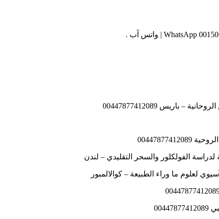
باريس 00447877412089
004478774
004