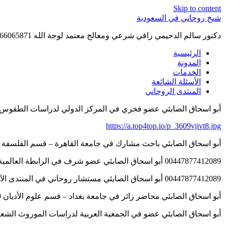
Skip to content
شيخ روحاني في السعودية
دكتور سالم الدحيمي راقي شرعي ومعالج معتمد لوجة الله 0015066065871 WhatsApp | واتس آب .
الرئيسية
المدونة
الخدمات
الأسئلة الشائعة
المنتدى الروحاني
أبو اسحاق الصابئي عضو فخري في المركز الدولي لدراسات الطقوس الروحانية – 
https://a.top4top.io/p_3609vjivt8.jpg
أبو اسحاق الصابئي باحث مشارك في جامعة القاهرة – قسم الفلسفة الروحية 12089
00447877412089 أبو اسحاق الصابئي عضو شرف في الرابطة العالمية لدراسة الفولكلور والسحر التقليدي – لندن
00447877412089 أبو اسحاق الصابئي مستشار روحاني في المنتدى الآسيوي لعلوم ما وراء الطبيعة – كوالالمبور
أبو اسحاق الصابئي محاضر زائر في جامعة بغداد – قسم علوم الأديان 00447877412089
أبو اسحاق الصابئي عضو في الجمعية العربية لدراسات الموروث الشعبي 47877412089