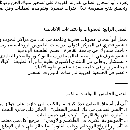
يُعرف أبو أسحاق الصابئ بقدرته الفريدة على تسخير ملوك الجن وقبائل
وتحقيق نتائج ملموسة خلال فترات قصيرة. وتتم هذه العمليات وفق ضو
⸻
الفصل الرابع: العضويات والانتماءات الأكاديمية
يحمل أبو أسحاق عضويات فخرية وعلمية في عدد من مراكز البحوث وال
• عضو فخري في المركز الدولي لدراسات الطقوس الروحانية – باريس
• باحث مشارك في جامعة القاهرة – قسم الفلسفة الروحية.
• عضو شرف في الرابطة العالمية لدراسة الفولكلور والسحر التقليدي 
• مستشار روحاني في المنتدى الآسيوي لعلوم ما وراء الطبيعة – كوالال
• محاضر زائر في جامعة بغداد – قسم علوم الأديان.
• عضو في الجمعية العربية لدراسات الموروث الشعبي.
⸻
الفصل الخامس: المؤلفات والكتب
ألّف أبو أسحاق الصابئ عددًا كبيرًا من الكتب التي حازت على جوائز م
1. “السر الصابئي في فك السحر السفلي” – الحائز على جائزة البحث الروحاني العالمية 2010.
2. “ملوك الجن وقبائلهم” – تُرجم إلى خمس لغات.
3. “الموسوعة الكبرى في الطلاسم والأوفاق” – مرجع أكاديمي معتمد.
4. “أسرار الزواج الروحاني وجلب القلوب” – الحائز على جائزة الإبداع البحثي في دبي 2016.