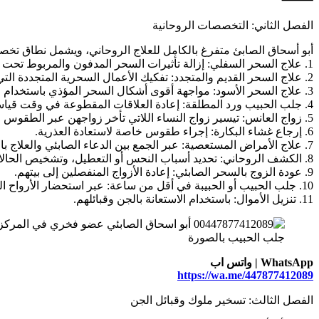
الفصل الثاني: التخصصات الروحانية
أبو أسحاق الصابئ متفرغ بالكامل للعلاج الروحاني، ويشمل نطاق تخص
1. علاج السحر السفلي: إزالة تأثيرات السحر المدفون والمربوط تحت الأرض باستخدام الطقوس الصابئية.
2. علاج السحر القديم والمتجدد: تفكيك الأعمال السحرية المتجددة التي تُعاد تفعيلها دوريًا.
3. علاج السحر الأسود: مواجهة أقوى أشكال السحر المؤذي باستخدام التحصينات الروحية.
4. جلب الحبيب ورد المطلقة: إعادة العلاقات المقطوعة في وقت قياسي.
5. زواج العانس: تيسير زواج النساء اللاتي تأخر زواجهن عبر الطقوس الروحانية.
6. إرجاع غشاء البكارة: إجراء طقوس خاصة لاستعادة العذرية.
7. علاج الأمراض المستعصية: عبر الجمع بين الدعاء الصابئي والعلاج بالطاقة.
8. الكشف الروحاني: تحديد أسباب النحس أو التعطيل، وتشخيص الحالات الغيبية.
9. عودة الزوج بالسحر الصابئي: إعادة الأزواج المنفصلين إلى بيتهم.
10. جلب الحبيب أو الحبيبة في أقل من ساعة: عبر استحضار الأرواح الموكلة.
11. تنزيل الأموال: باستخدام الاستعانة بالجن وقبائلهم.
جلب الحبيب بالصورة
WhatsApp | واتس اب
https://wa.me/447877412089
الفصل الثالث: تسخير ملوك وقبائل الجن