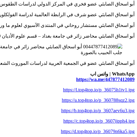
أبو اسحاق الصابئي عضو فخري في المركز الدولي لدراسات الطقوس الروحانية – 
أبو اسحاق الصابئي عضو شرف في الرابطة العالمية لدراسة الفولكلور والسحر الت
أبو اسحاق الصابئي مستشار روحاني في المنتدى الآسيوي لعلوم ما وراء الطبيعة – 
أبو اسحاق الصابئي محاضر زائر في جامعة بغداد – قسم علوم الأديان 00447877412089
جلب الحبيب بالصورة
أبو اسحاق الصابئي عضو في الجمعية العربية لدراسات الموروث الشعبي 47877412089
WhatsApp | واتس اب
https://wa.me/447877412089
https://l.top4top.io/p_36075h1tv1.jpg
https://a.top4top.io/p_360788sqz2.jpg
https://b.top4top.io/p_3607aev6u3.jpg
https://c.top4top.io/p_3607ijpph4.jpg
https://d.top4top.io/p_36079n6ka5.jpg