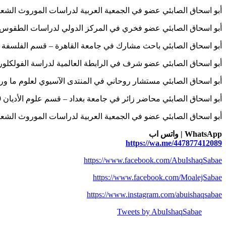
أبو اسحاق الصابئي عضو في الجمعية العربية لدراسات الموروث الشعبي 47877412089
أبو اسحاق الصابئي عضو فخري في المركز الدولي لدراسات الطقوس الروحانية – 
أبو اسحاق الصابئي باحث مشارك في جامعة القاهرة – قسم الفلسفة الروحية 12089
أبو اسحاق الصابئي عضو شرف في الرابطة العالمية لدراسة الفولكلور والسحر الت
أبو اسحاق الصابئي مستشار روحاني في المنتدى الآسيوي لعلوم ما وراء الطبيعة – 
أبو اسحاق الصابئي محاضر زائر في جامعة بغداد – قسم علوم الأديان 00447877412089
أبو اسحاق الصابئي عضو في الجمعية العربية لدراسات الموروث الشعبي 47877412089
WhatsApp | واتس اب
https://wa.me/447877412089
https://www.facebook.com/AbuIshaqSabae
https://www.facebook.com/MoalejSabae
https://www.instagram.com/abuishaqsabae
Tweets by AbuIshaqSabae