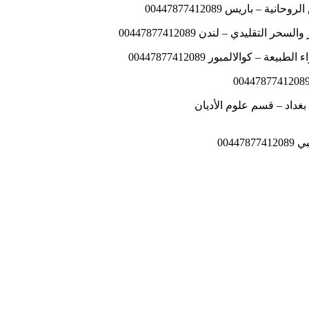
باريس 00447877412089
قليدي – لندن 00447877412089
كوالالمبور 00447877412089
004