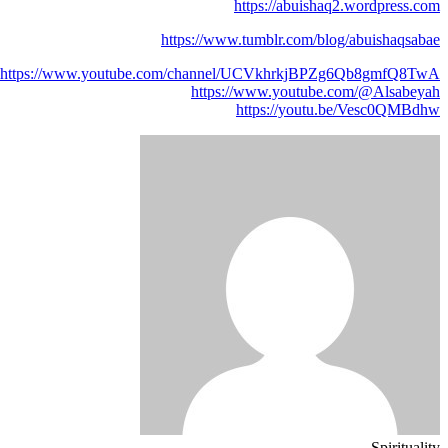
https://abuishaq2.wordpress.com
https://www.tumblr.com/blog/abuishaqsabae
https://www.youtube.com/channel/UCVkhrkjBPZg6Qb8gmfQ8TwA
https://www.youtube.com/@Alsabeyah
https://youtu.be/Vesc0QMBdhw
Spirituality