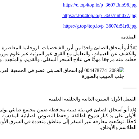
https://e.top4top.io/p_3607t3no96.jpg
https://f.top4top.io/p_3607nnhdx7.jpg
https://g.top4top.io/p_3607dr51r8.jpg
المقدمة
يُعَدُّ أبو أسحاق الصابئ واحدًا من أبرز الشخصيات الروحانية المعاصر
والكشف عن الغيبيات، والتعامل مع القوى غير المرئية عبر علوم موروثة
جعلت منه مرجعًا مهمًّا في علاج السحر السفلي، والقديم، والمتجدد، و
جلب الحبيب بالصورة
⸻
الفصل الأول: السيرة الذاتية والخلفية العلمية
وُلِد أبو أسحاق الصابئ في بيئة دينية محافظة ضمن مجتمع صابئي يولي
الأولى على يد كبار شيوخ الطائفة، وحفظ النصوص الصابئية المقدسة
لاحقًا، توسّعت معارفه عبر السفر إلى مناطق متعددة في الشرق الأ
الطلاسم والأوفاق.
⸻