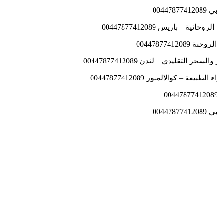
004
باريس 00447877412089
004478774
قليدي – لندن 00447877412089
كوالالمبور 00447877412089
004