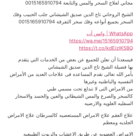
مجاني لعلاج السحر والمس والتابعة 0015165910794
الشيخ الروحاني تاج الدين صديق الشيشاني جلب الحبيب وفك
السحر بجميع أنواعه وفك سحر التفرقة 0015165910794
WhatsApp | واتس آب
https://wa.me/15165910794
https://t.co/kdEizlK5BQ
فيسعدنا أن نعلن للجميع عن بعض من الخدمات التي يتقدم
بها فضيلة الشيخ تاج الدين صديق الشيشاني
بأمر الله تعالى نقدم المساعده فى علاجات العديد من الأمراض
النفسيه والباطنيه وغيرها
من الامراض التى لا تندلع تحت مسمي طبي
كالسحر والصرع والمس الشيطاني والعين والحسد والاسحار
السفليه العلويه والارضيه
علاج العقم علاج الامراض المستعصيه كالسرطان علاج الامراض
الجلديه ومعظم
الامراض العضويه عن طريق الاعشاب والزيوت الطبيعيه