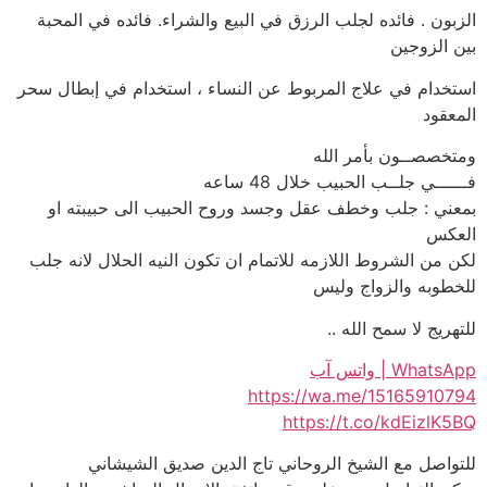
الزبون . فائده لجلب الرزق في البيع والشراء. فائده في المحبة
بين الزوجين
استخدام في علاج المربوط عن النساء ، استخدام في إبطال سحر
المعقود
ومتخصصــون بأمر الله
فــــــي جلــب الحبيب خلال 48 ساعه
بمعني : جلب وخطف عقل وجسد وروح الحبيب الى حبيبته او
العكس
لكن من الشروط اللازمه للاتمام ان تكون النيه الحلال لانه جلب
للخطوبه والزواج وليس
للتهريج لا سمح الله ..
WhatsApp | واتس آب
https://wa.me/15165910794
https://t.co/kdEizlK5BQ
للتواصل مع الشيخ الروحاني تاج الدين صديق الشيشاني