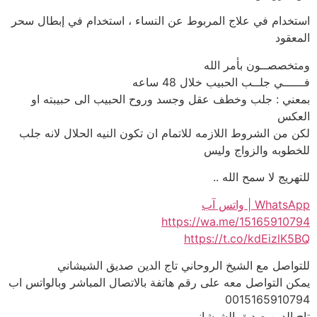
استخدام في علاج المربوط عن النساء ، استخدام في إبطال سحر
المعقود
ومتخصصــون بأمر الله
فــــــي جلــب الحبيب خلال 48 ساعه
بمعني : جلب وخطف عقل وجسد وروح الحبيب الى حبيبته او
العكس
لكن من الشروط اللازمه للاتمام ان تكون النيه الحلال لانه جلب
للخطوبه والزواج وليس
للتهريج لا سمح الله ..
WhatsApp | واتس آب
https://wa.me/15165910794
https://t.co/kdEizlK5BQ
للتواصل مع الشيخ الروحاني تاج الدين صديق الشيشاني
يمكن التواصل معه على رقم هاتفة بالاتصال المباشر وبالواتس اب
0015165910794
تاج الدين صديق الشيشاني