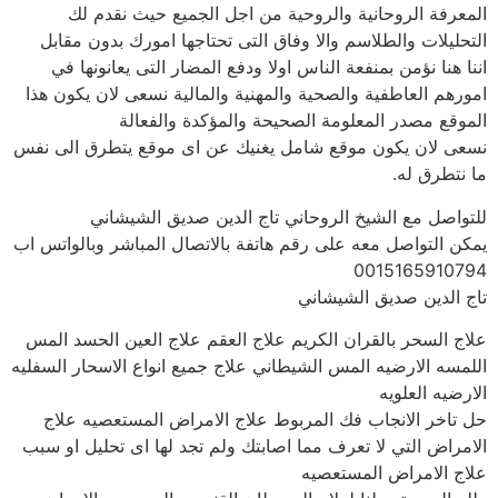
المعرفة الروحانية والروحية من اجل الجميع حيث نقدم لك
التحليلات والطلاسم والا وفاق التى تحتاجها امورك بدون مقابل
اننا هنا نؤمن بمنفعة الناس اولا ودفع المضار التى يعانونها في
امورهم العاطفية والصحية والمهنية والمالية نسعى لان يكون هذا
الموقع مصدر المعلومة الصحيحة والمؤكدة والفعالة
نسعى لان يكون موقع شامل يغنيك عن اى موقع يتطرق الى نفس
ما نتطرق له.
للتواصل مع الشيخ الروحاني تاج الدين صديق الشيشاني
يمكن التواصل معه على رقم هاتفة بالاتصال المباشر وبالواتس اب
0015165910794
تاج الدين صديق الشيشاني
علاج السحر بالقران الكريم علاج العقم علاج العين الحسد المس
اللمسه الارضيه المس الشيطاني علاج جميع انواع الاسحار السفليه
الارضيه العلويه
حل تاخر الانجاب فك المربوط علاج الامراض المستعصيه علاج
الامراض التي لا تعرف مما اصابتك ولم تجد لها اى تحليل او سبب
علاج الامراض المستعصيه