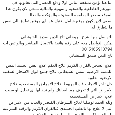
اننا هنا نؤمن بمنفعة الناس اولا ودفع المضار التى يعانونها في
امورهم العاطفية والصحية والمهنية والمالية نسعى لان يكون هذا
الموقع مصدر المعلومة الصحيحة والمؤكدة والفعالة
نسعى لان يكون موقع شامل يغنيك عن اى موقع يتطرق الى نفس
ما نتطرق له.
للتواصل مع الشيخ الروحاني تاج الدين صديق الشيشاني
يمكن التواصل معه على رقم هاتفة بالاتصال المباشر وبالواتس اب
0015165910794
تاج الدين صديق الشيشاني
علاج السحر بالقران الكريم علاج العقم علاج العين الحسد المس
اللمسه الارضيه المس الشيطاني علاج جميع انواع الاسحار السفليه
الارضيه العلويه
حل تاخر الانجاب فك المربوط علاج الامراض المستعصيه علاج
الامراض التي لا تعرف مما اصابتك ولم تجد لها اى تحليل او سبب
علاج الامراض المستعصيه
ولله الحمد توصلنا لعلاج السرطان القنصر والعديد من الامراض
التي لا علاج لها بالطب الجسدي فبالقران الكريم والرقيه الشرعيه
لله الحمد اكرمنا الله فى المساعده في العلاجات