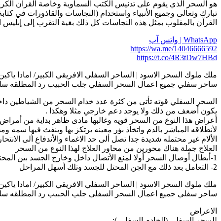
هو السحر الذي يقوم على تدنيس الكتب السماوية وخاصة القرآن الكري
تبارك وتعالى وجميع الأنبياء واستخدام (النجاسات والقاذورات في كت
القرآن بالمقلوب بمثل هذه النجاسات كل ذلك بغية التقرب إلى إبليس ا
WhatsApp | واتس آب
https://wa.me/14046666592
https://t.co/4R3tDw7HBd
ملك ملوك السحر الاسود | الساحر السفلي الافريقي الكبير/ امادا ياكين | 14046666592
ساحر سفلي جميع اعمال السحر السفلي جلب الحبيب رد المطلقه سلب 
السحر السفلي قوته تأتى من كثرة عدد خدام السحر من الشياطين دا
يكون أضعف من ذلك ولا يوجد دعم خارجي مثلا وهكذا .
أعراض هذا النوع من السحر قويه وغالبها مادى ظاهر بداية من أمراض 
لأنطلاقه المباشر بالدم واتخاذ بؤر معينه يرتكز بها وينفث فيها سمه و
الألام غير محتمله شديدة جدا تصل ألى حد الاغماء والأندفاع ألى الانتحار 
العلاج جملة هناك محورين من محاور العلاج لهذا النوع من السحر
1-أبطال أوصال السحر أولا لمنع الأتصال داخل وخارج الجسد بين المحتل وأمداداته وبين الساحر.
2- التعامل بعد ذلك مع الجن المحتل للجسد وتلك أسهل المراحل
ملك ملوك السحر الاسود | الساحر السفلي الافريقي الكبير/ امادا ياكين | 14046666592
ساحر سفلي جميع اعمال السحر السفلي جلب الحبيب رد المطلقه سلب 
الاعراض
للسحر السفلي (الخادم السفلي ):