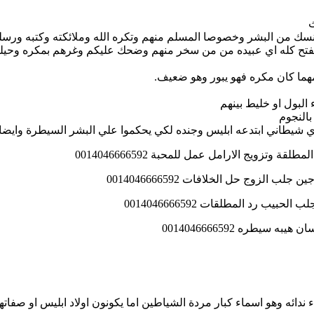
ث
ي جنسك من البشر وخصوصا المسلم منهم وتكره الله وملائكته وكتبه ورسل
الفتح كله اي عبيده من من سخر منهم وضحك عليكم وغرهم بمكره وحيلت
 مهما كان مكره فهو يبور وهو ضعيف.
لبول او خليط بينهم
النجوم
طاني ابتدعه ابليس وجنده لكي يحكموا علي البشر السيطرة وايضا 
تزويج الارامل عمل للمحبة 0014046666592
الزوج حل الخلافات 0014046666592
 رد المطلقات 0014046666592
يطره 0014046666592
ندائه وهو اسماء كبار مردة الشياطين اما يكونون اولاد ابليس او صفاته