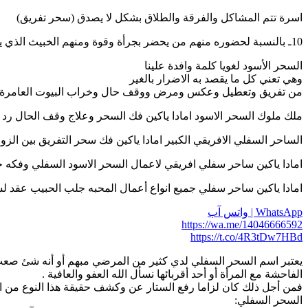
اسرة تتم المشاكل والفرقة والطلاق بشكل لا يصدق (سحر تفريق)
10ـ بالنسبة لحضوره منهم من يحضر بجرأة وقوة ومنهم الخبيث الذي يخفي نفسه وغالبا من يحضر منهم بسرعة ومنهم الطيار .
السحر الأسود لغويا كلمة وافدة علينا
وهي تعني كل ما يقصد به الاضرار بالغير
من تفريق وتعطيل وعكس ومرض ووقف حال وخراب البيوت العامرة و
ملك ملوك السحر الاسود امادا ياكين فك السحر وعلاج وقف الحال رد المطلقة و
الساحر السفلي الافريقي الكبير امادا ياكين فك سحر التفريق بين الزوجين جلب 
امادا ياكين ساحر سفلي افريقي لاعمال السحر الاسود السفلي وفكه جلب الحبيب
امادا ياكين ساحر سفلي جميع انواع أعمال المحبه جلب الحبيب عقد لسان هيبه س
WhatsApp | واتس آب
https://wa.me/14046666592
https://t.co/4R3tDw7HBd
يعتبر اسم السحر السفلي لدي كثير من المرضي مبهم أو أنه شئ صعب ال
الفاحشة مع المرأة أو أحد أقربائها نسأل الله العفو والعافية .
فمن أجل ذلك كان لزاما رفع الستار عن وكشف حقيقة هذا النوع من ا
السحر السفلي: