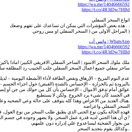
https://wa.me/14046666592
https://t.co/4R3tDw7HBd
انواع السحر السفلي
. . هذه بعض المؤشرات التي يمكن ان تساعدك على تفهم وضعك
( المراحل الاولى من ( السحر السفلي او مس روحي
WhatsApp | واتس آب
https://wa.me/14046666592
https://t.co/4R3tDw7HBd
ملك ملوك السحر الاسود | الساحر السفلي الافريقي الكبير/ امادا ياكين | 14046666592
ساحر سفلي جميع اعمال السحر السفلي جلب الحبيب رد المطلقه سلب 
عدم النوم المريح – الإرهاق ونقص الطاقة لأداء الأنشطة اليومية – ل
بالبرودة ثم بالحرارة – الإحساس بالشدة (القبض) حول اجزاء الجسم –
عوائق أمام تدفق الاموال – الإحساس بأن كل من حولك من جن أو إنس
في الجسد كأن شيء يرد الخروج .ولكن لا يستطيع
.هناك العديد من الاعراض وهذا كله يتوقف على حالة وعي الضحيه وعلى
السحر السفلي واعراضه
فهذه الحالة يكون نوع الجنى الذي يطبق طلب السحر من نوع الغول، قي
?ي أن هذا الجني لديه قدرة عمل السحر، ولا يضهر وجوده في جسم ا
من بجوار الضحية ليساعدوع علي إدراره دون علمهم،
..وكذالك يقوم بتجديد السحر