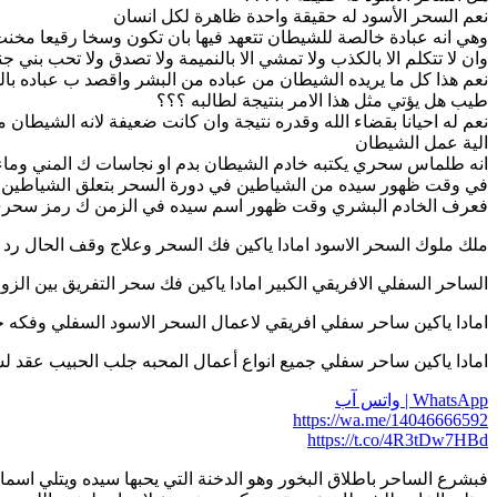
نعم السحر الأسود له حقيقة واحدة ظاهرة لكل انسان
وهي انه عبادة خالصة للشيطان تتعهد فيها بان تكون وسخا رقيعا مخن
وان لا تتكلم الا بالكذب ولا تمشي الا بالنميمة ولا تصدق ولا تحب بن
نعم هذا كل ما يريده الشيطان من عباده من البشر واقصد ب عباده ب
طيب هل يؤتي مثل هذا الامر بنتيجة لطالبه ؟؟؟
نعم له احيانا بقضاء الله وقدره نتيجة وان كانت ضعيفة لانه الشيطان
الية عمل الشيطان
انه طلماس سحري يكتبه خادم الشيطان بدم او نجاسات ك المني وماء ا
في وقت ظهور سيده من الشياطين في دورة السحر بتعلق الشياطين ب
فعرف الخادم البشري وقت ظهور اسم سيده في الزمن ك رمز سحري شي
ملك ملوك السحر الاسود امادا ياكين فك السحر وعلاج وقف الحال رد المطلقة و
الساحر السفلي الافريقي الكبير امادا ياكين فك سحر التفريق بين الزوجين جلب 
امادا ياكين ساحر سفلي افريقي لاعمال السحر الاسود السفلي وفكه جلب الحبيب
امادا ياكين ساحر سفلي جميع انواع أعمال المحبه جلب الحبيب عقد لسان هيبه س
WhatsApp | واتس آب
https://wa.me/14046666592
https://t.co/4R3tDw7HBd
فبشرع الساحر باطلاق البخور وهو الدخنة التي يحبها سيده ويتلي اسماء 