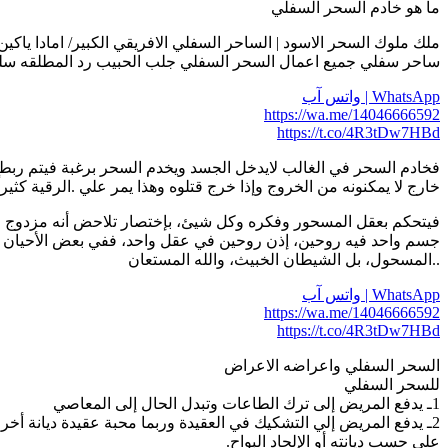
ما هو خادم السحر السفلي
ملك ملوك السحر الاسود | الساحر السفلي الافريقي الكبير/ امادا ياكين | 14046666592
ساحر سفلي جميع اعمال السحر السفلي جلب الحبيب رد المطلقه سلب 
WhatsApp | واتس آب
https://wa.me/14046666592
https://t.co/4R3tDw7HBd
فخادم السحر في الغالب لايدخل الجسد ويخدم السحر برغبة فيتم ربط
خارج لا يمكنونه من الخروج وإذا خرج قتلوه وهذا يمر علي .الرقية كثير
فيتحكم بعقل المسحور وفكره وكل شيئ، بإختصار تلاحض أنه مزدوج ال
جسم واحد فيه روحين، إذن روحين في عقل واحد، ففي بعض الأحيان يرى
..المسحول، بل الشيطان الخبيث، والله المستعان
WhatsApp | واتس آب
https://wa.me/14046666592
https://t.co/4R3tDw7HBd
السحر السفلي واعراضه الاعراض
للسحر السفلي
1ـ يدفع المريض إلى ترك الطاعات وتبدل الحال إلى المعاصي
2ـ يدفع المريض إلي التشكيك في العقيدة وربما محبة عقيدة ديانة أخري (كالنصرانية وقراءة كتبهم ومحبة الصليب ـ والتوراة ـ النار وتعظيمها )
على حسب ديانته أو الإلحاد البواح.