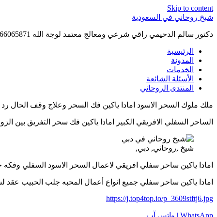
Skip to content
شيخ روحاني في السعودية
دكتور سالم الدحيمي راقي شرعي ومعالج معتمد لوجة الله 0015066065871 WhatsApp | واتس آب .
الرئيسية
المدونة
الخدمات
الأسئلة الشائعة
المنتدى الروحاني
ملك ملوك السحر الاسود امادا ياكين فك السحر وعلاج وقف الحال رد المطلقة و
الساحر السفلي الافريقي الكبير امادا ياكين فك سحر التفريق بين الزوجين جلب 
شيخ ,روحاني, دبي,
امادا ياكين ساحر سفلي افريقي لاعمال السحر الاسود السفلي وفكه جلب الحبيب
امادا ياكين ساحر سفلي جميع انواع أعمال المحبه جلب الحبيب عقد لسان هيبه س
https://j.top4top.io/p_3609stftj6.jpg
WhatsApp | واتس آب