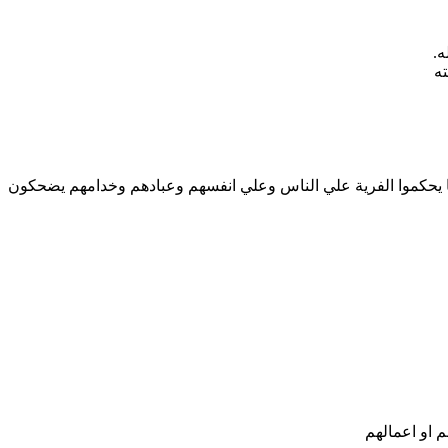
ه.
ه
يحكموا الفرية علي الناس وعلي انفسهم وعبادهم وخدامهم يضحكون
م او اعمالهم