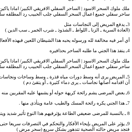
ملك ملوك السحر الاسود | الساحر السفلي الافريقي الكبير/ امادا ياكين | 14046666592
ساحر سفلي جميع اعمال السحر السفلي جلب الحبيب رد المطلقه سلب 
3ـ يدفع المريض إلى النجاسات مثل
(العادة السرية ـ الزنا ـ اللواط ـ الشذوذ ـ شرب الخمر ـ سب الدين )
أي أمر فيه مخالفة لله ورسوله يحبه هذا الشيطان اللعين فبهذه الأفع
4ـ ينفذ هذا الجني ما طلبه الساحر بحذافيره
ملك ملوك السحر الاسود | الساحر السفلي الافريقي الكبير/ امادا ياكين | 14046666592
ساحر سفلي جميع اعمال السحر السفلي جلب الحبيب رد المطلقه سلب 
5ـ المريض يرى أنه وسط دورات مياه قذرة ـ وسط وساخات ونجاسات ـ وسط مرابض للحيوانات
أن اقدامه أصابها نجاسات ـ يرى دماء كثيرة ـ أو يتقئ دم )
6ـ بعض المرضى يشم رائحة كريهة حوله أو يشمها عليه المقربين منه .
7ـ هذا الجني يكره رائحة المسك والطيب عامة ويتأذى منها .
8 ـ بالنسبة للمرضى ضعيفي الطاعة يؤثرفيهم هذا النوع تأثير شديد ويتحكم فيهم وفي تصرفاتهم
9ـ يؤثر على المريض بإيحاء الأفكار والتحكم في التصرفات سريعا حتى تتم المهمة
فتجد مريض حالته الصحية تتدهور بشكل سريع (سحر مرض )