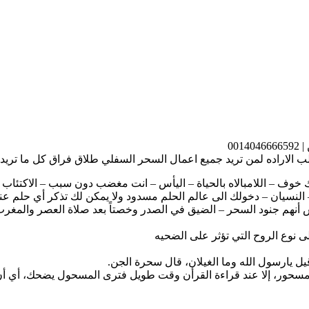
00
الاراده لمن تريد جميع اعمال السحر السفلي طلاق فراق كل ما تري
ديك خوف – اللامبالاه بالحياة – اليأس – انت مغضب دون سبب – الاكتئا
 النسيان – دخولك الى عالم الحلم مسدود ولا يمكن لك تذكر أي حلم عن
 أنهم جنود السحر – الضيق في الصدر وخصتاً بعد صلاة العصر والمغ
 نوع الروح التي تؤثر على الضحيه
ل يارسول الله وما الغيلان، قال سحرة الجن.
لمسحور، إلا عند قراءة القرأن وقت طويل فترى المسحول يضحك، أي أ