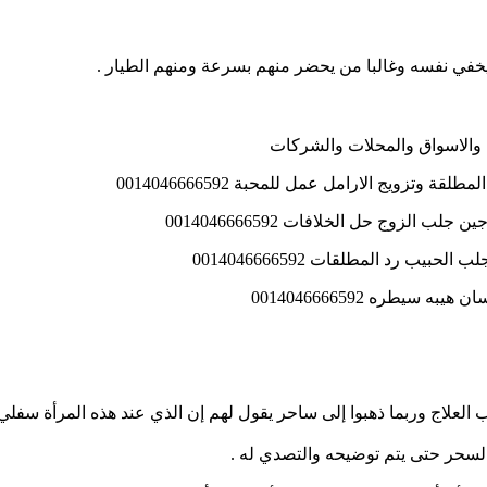
الاسواق والمحلات والشركات
تزويج الارامل عمل للمحبة 0014046666592
الزوج حل الخلافات 0014046666592
 رد المطلقات 0014046666592
يطره 0014046666592
علاج وربما ذهبوا إلى ساحر يقول لهم إن الذي عند هذه المرأة سفلي 
لسحر حتى يتم توضيحه والتصدي له .