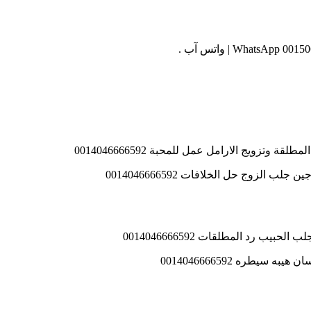
تزويج الارامل عمل للمحبة 0014046666592
الزوج حل الخلافات 0014046666592
 رد المطلقات 0014046666592
يطره 0014046666592