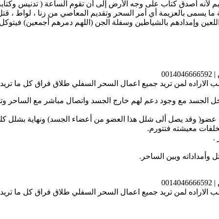
م لأنه أصدق كتاب على وجه الأرض إلى أن تقوم الساعة ( تدنيس وكتا
ابة ما يسمى بالعزيمة أي أمر السحر وتقديم المعاصي من زنا ، لواط ،
للعين وإمدادهم بالشياطين وسفلة الجن (اللهم دمرهم أجمعين) فيتوكل ب
00
الاراده لمن تريد جميع اعمال السحر السفلي طلاق فراق كل ما تري
خل الجسد مع وجود دعم لهم خارج الجسد واتصال مباشر مع الساحر و
عضو( وقد يصل ألى شلل هذا العضو من أعضاء الجسد) ونهاية بشلل كلي 
مخلفات معيشته فتتورم.
.
00
الاراده لمن تريد جميع اعمال السحر السفلي طلاق فراق كل ما تري