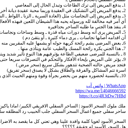
1ـ يدفع المريض إلى ترك الطاعات وتبدل الحال إلى المعاصي
2ـ يدفع المريض إلي التشكيك في العقيدة وربما محبة عقيدة ديانة أخري (كالنصرانية وقراءة كتبهم ومحبة الصليب ـ والتوراة ـ النار وتعظيمها )على حسب ديانته أو الإلحاد البواح.
3ـ يدفع المريض إلى النجاسات مثل (العادة السرية ـ الزنا ـ اللواط ـ الشذوذ ـ شرب الخمر ـ سب الدين )
أي أمر فيه مخالفة لله ورسوله يحبه هذا الشيطان اللعين فبهذه الأفع
4ـ ينفذ هذا الجني ما طلبه الساحر بحذافيره
5ـ المريض يرى أنه وسط دورات مياه قذرة ـ وسط وساخات ونجاسات ـ وسط مرابض للحيوانات
أن اقدامه أصابها نجاسات ـ يرى دماء كثيرة ـ أو يتقئ دم )
6ـ بعض المرضى يشم رائحة كريهة حوله أو يشمها عليه المقربين منه .
7ـ هذا الجني يكره رائحة المسك والطيب عامة ويتأذى منها .
8 ـ بالنسبة للمرضى ضعيفي الطاعة يؤثرفيهم هذا النوع تأثير شديد ويتحكم فيهم وفي تصرفاتهم
9ـ يؤثر على المريض بإيحاء الأفكار والتحكم في التصرفات سريعا حتى تتم المهمة
فتجد مريض حالته الصحية تتدهور بشكل سريع (سحر مرض )
اسرة تتم المشاكل والفرقة والطلاق بشكل لا يصدق (سحر تفريق)
10ـ بالنسبة لحضوره منهم من يحضر بجرأة وقوة ومنهم الخبيث الذي يخفي نفسه وغالبا من يحضر منهم بسرعة ومنهم الطيار .
WhatsApp | واتس آب
https://wa.me/14046666592
https://t.co/4R3tDw7HBd
ملك ملوك السحر الاسود | الساحر السفلي الافريقي الكبير/ امادا ياكين | 14046666592
ساحر سفلي جميع اعمال السحر السفلي جلب الحبيب رد المطلقه سلب 
السحر الأسود لغويا كلمة وافدة علينا وهي تعني كل ما يقصد به ال
هل السحر الأسود له حقيقة ؟؟؟؟؟