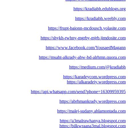
https://kradiabh.edublogs.org
https://kradiabh.weebly.com
https://frupt-baionn-mcdousch.yolasite.com
https://shykh-rwhny-mgrby-mjrb.jimdosite.com
https://www.facebook.com/YousaedMagann
https://msaht-alkrady-abw-bd-alrhmn.quora.com
https://medium.com/@kradiabh
https://karadeycom.wordpress.com
https://alkaradeiy.wordpress.com
https://api.whatsapp.com/send?phone=16309959395
https://abrhmankrady.wordpress.com
https://malej-sudany.ahlamontada.com
https://a3malrawhanya.blogspot.com
https://bilkwraana3mal.blogspot.com