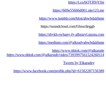
https://t.co/bQTJISjYfm
https://669e55666d061.site123.me
https://www.tumblr.com/blog/abwbdalrhmn
https://soundcloud.com/l1hssctleggb
https://shykh-rwhany-fy-albrazyl.quora.com
https://medium.com/@alkradyabwbdalrhmn
https://www.tiktok.com/@alkarade
https://www.tiktok.com/@alkarade/video/7393997561524260114
Tweets by Elkaradey
https://www.facebook.com/profile.php?id=61562287156389