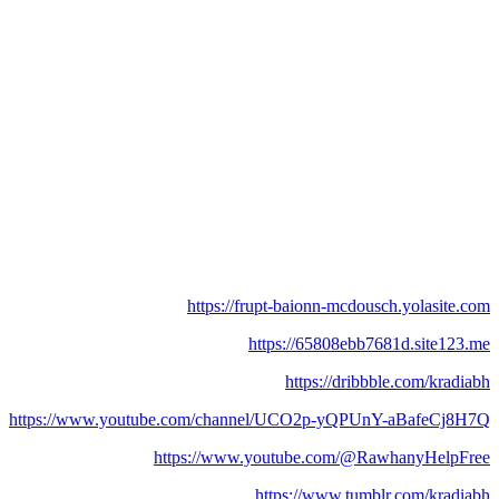
https://frupt-baionn-mcdousch.yolasite.com
https://65808ebb7681d.site123.me
https://dribbble.com/kradiabh
https://www.youtube.com/channel/UCO2p-yQPUnY-aBafeCj8H7Q
https://www.youtube.com/@RawhanyHelpFree
https://www.tumblr.com/kradiabh