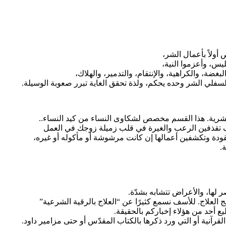
أولاً بأعمال الشر،
يس، وأعزموا النية،
ضة، والكراهية، والإنتقام، والتدمير، والهلاك،
لسفلي الشر وحده يحكم، ولذة تحقق الغاية تبرر صعوبة الوسيلة.
البشرية. هذا القسم مخصص لشكاوى النساء من كيد النساء..
كيف تقذفين الرعب والغيرة في قلب زميلة زوجك في العمل
دة وتكشفين أعمالها إن كانت مرشوشة أو مأكوله أو غيره،
.
 لها، والأعراض تتشابه بشدّة.
العلاج. للأسف نسمع كثيرًا عن “العلاج بالرقية الشرعية”
ع أحد من هؤلاء إخباركم بالحقيقة.
رآنية أو التي ورد ذكرها بالكتاب المقدّس أو حتى مزامير داود.