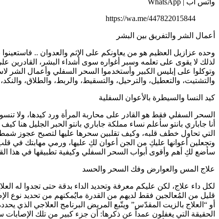
واتس آب | WhatsApp
https://wa.me/447822015844
أعمال الشر والتفريق بين البشر
وحده عزازيل العظيم هو من يعاونكم على الإثم والعدوان .. فاستعينوا 
لذلك لا يقوى على تعلمه وسبر أغواره سوى أشداء البشر، القادرين على ت
وتوكلوا على إبليس الكبير وأستخدموا السحر السفلي وأعمال الشر لاسترد
والتشتيت، والتعطيل، والترحيل، والتسقيط، والربط، والطلاق، والنكد،
كيد النسا والسيطرة بالأعوان السفلية
السحر السفلي فقط هو القادر على محاربة المرأة ورد كيدها، ولا تنس
أنا جاباري بانتو سأعلم نساء مملكة جاباري بانتو الحبر الجليل هنا
التي تحاول خطف قلبه، وكيف تقلبين سحرها عليها لتصبح عجوز شمطاء
وتجعلين أعوانها عليكِ من الجن أعوان لكِ عليها، ورمي مهابتك في 
سأضع لكِ أهم وأقوى أبواب السحر السفلي وكيفية تطبيقها في هذا ال
علاج المس والعوارض وفك السحر والحسد
لكل داء علاج، لكن عليكم معرفة وتحديد الداء بدقة حتى تجدوا له العلا
قليل من المُعالجين فقط لديهم من القدرة مايُمكنهم من تحديد نوع الإ
أو “العلاج بالزيت المقدّس” ويتّبع المريض البرنامج العلاجي الذي يح
الحقيقة التي يغفلون عمداً عن ذكرها: أن جزء كبير من تلك الإصابات س