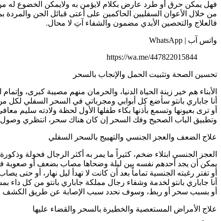
فهل يمكن حرق أو طرد عارض بكلام لايؤمن به ولايمكن الخضوع له من الأس
من خلال الأعوان السفليين الحاكمين على أعتى قبائل الجن والمردة بمخ
فالعلاج والتحصين الأبدي مضمون والشفاء آتِ لا محال.
واتس آب | WhatsApp
https://wa.me/447822015844
تحسين الصحة وتثبيت الحمل والإنجاب بالسحر
الأبناء هم خير زينة الحياة الدنيا، والحرمان منهم مصيبة كبرى، وإت
أنا جاباري بانتو سأضع كل أبوابي ومجرباتي في السحر السفلي لكل من
أو ترى بعيونها وتسمع بأذنها بكاء طفلها الأول لحظة ولادته سليم مع
وتطبيق الباب الصحيح وفك السحر إن كان هناك سحر، انتظري وصول مو
علاج الضعف والعجز الجنسي والتهييج بالسحر السفلي
العجز الجنسي ابتلاء ضخم، كثيراً ما يمر به أكثر الرجال فحولة وذكورة 
يمكن أن يجد أحدهم نفسه بين ليلة وضحاها مصاب بضعف أو صعوبة في 
أو تفتر رغبته الجنسية تماماً بعد أن كانت لا تهدأ ليل نهار، أو حت
أنا جاباري بانتو لخدمة وشفاء رجال مملكة جاباري بانتو من كل داء 
أو بسبب سحر أو ربط، وسوف نحدد سبب الإصابة عن طريق الكشف على
علاج الأمراض المستعصية والخطيرة بالسحر والقضاء عليها