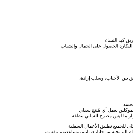
يق كيد النساء
البكارة الحصول على الجمال والشباب
لحسد
موكلين بعمل أي مُنتج سفلي
سرار ما ليس مصرح للساني بنطقه.
ّى للجميع تطبيق الأعمال السفلية
م البروفيسور جاباري بانتو بمساعدتهم بنفسه،