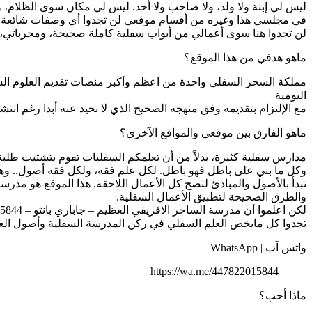
ليس لي إبنة ولا ولد، ولا صاحب ولا أحد. ليس لي مكان سوى الظلام، 
في مجلسي هذا وغيره من أقسام موقعي لن تجدوا أي وصفات شائعة أو
لن تجدوا هنا سوى أعمالي من أبواب سفلية كاملة صحيحة، ومجرباتي، و
ماهو هدفي من هذا الموقع؟
مملكة السحر السفلي واحدة من اعظم وأكبر منصات تقديم العلوم السفل
اليومية
مع الإلتزام بتقديمه وفق منهجه الصحيح الذي لا نحيد عنه أبدا رغم ا
ماهو الفارق بين موقعي والمواقع الآخرى؟
مدارس سفلية كثيرة، بدلاً من أن تعلمكم السفليات تقوم بتشتيت طلب
وكل ما بني على باطل فهو باطل. لكل علم فقه، ولكل فقه أصول.. وهذا ما يميز 
نبدأ بالأصول والمبادئ لتصح كل الأعمال اللاحقة. هذا الموقع هو مدر
والطرق الصحيحة لتطبيق الأعمال السفلية.
لكن اعلموا أن مدرسة الساحر الافريقي العظيم – جاباري بانتو – 00447822015844 تختص بالسحر السفلي فقط، ولا علاقة لها بسحر أرضي أو علوي،
تجدوا كل مايخص العلم السفلي في ركن المدرسة السفلية وأصول الع
واتس آب | WhatsApp
https://wa.me/447822015844
ماذا أحب؟