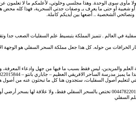
ولا مأوى سوى الوحدة. وهذا مجلسي وخلوتي، لأعلمكم ما لا تعلمون عن 
 شعبية أو حتى ما يعرف بـ وصفات جدتي السحرية، فهذا كله محض هر
نصائحي الشخصية .. أضعها بين أيديكم كاملة.
ية في العالم . تتميز المملكة بتبسيط علم السفليات الصعب جدا وتقد
نتشار الخرافات من حوله. كل هذا جعل مملكة السحر السفلي هو الوجهة ا
ة العلم والمريدين، ليس فقط بسبب ما فيها من جهل وادعاء المعرفة، و
مدرسة الساحر الافريقي العظيم – جاباري بانتو – 00447822015844،
ستي لتعليم أصول السفليات، ستجدون هنا كل ما تبحثون عنه من أصول هذ
لم السفلي