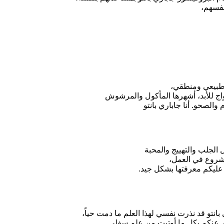
نفسهم،
ج للأبد، أشهرها المأكول والمرشوش
لصحو. أنا جاباري بانتو
لشروع في العمل،
عليكم معرفتها بشكل جيد.
بانتو قد نذرت نفسي لهذا العلم ما دمت حياً،
 عنكم بكل ما أوتيت من علم سفلي..