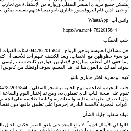
ليتمكن جميع مريدي السحر السفلي وزواره من الإستفادة من تجارب الآ
أو حتى الذين قام البروفيسور جاباري بانتو بمساعدتهم بنفسه. يمكن ل
واتس آب | WhatsApp
https://wa.me/447822015844
جلب الخطّاب
حل مشاكل العنوسة وتأخير الزواج – 00447822015844مئات الفتيات الجميلات وذوات العلم والنسب، شاكين لي وقف حالهن بدون أي سبب طبيعي ومنطقي،
مع سوء حظوظهن مع الخطاب، وبعد الكشف عنهم أجد للأسف أن كثيرٍ م
وما خفي كان أعظم، مما يؤدي لإصابتهن بعوارض كانت سبب رئيسي لإبت
سوف أمد لكِ يد العون هنا في هذا القسم، سوف أوقظك من كابوس ال
كهف ومغارة الحَبْر جاباري بانتو
جلب المحبة والطاعة وتهييج الحبيب بالسحر السفلي – 00447822015844للجلب والتهييج أسرار خاصة.عليكم أولاً معرفة أن أساس نجاح أعمال الجلب والتهييج والمحبة
تقوم على صحة الباب الذي تعملون به، ومن ثم إختيار اليوم والساعة
مثل الصرف بطريقة سفلية، والمعاشرة، وكتابة الطلاسم على الجسم بع
الأبواب المجربة كالعملة النادرة، إحرصوا على تطبيق مافيها دون نقصان 
فوائد سفلية جليلة الشأن
قالوا في الأمثال قديماً.. لا يبلغ المجد حتى يلعق الصبر. فكيف الحال 
وتحملت من الصعاب ما لا يقدر عليه بشر لبلوغ درجة في علم السفلي