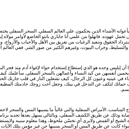
بأعوانه الأشداء الذين يحكمون على العالم السفلي. السحر السفلي يختص 
حمل عهوده. فانهلوا من علمي أنا جاباري بانتو الخاضع لأوامر مولاه إبل
اد الحقوق وتنفيذ الرغبات من تفريق بين الأهل والأحباب والأزواج، والبغ
 والتسليط، وخراب البيوت، وغيرهم الكثير من صور الشر. ففي العالم ا
وا أن إبليس وحده هو الذي إستطاع إستخدام حواء لإغواء آدم منذ فجر 
 كيف يحمين أنفسهن من كيد النساء وأعمالهن بالسحر السفلي. سأعلمك 
 في عينيه وعيون كل الرجال، كيف تشعلين النار في قلب جارتك الحقو
قلب حماتك لتكف عن التدخل في بيتك، وجعل أخت زوجك خادمتك المطيعة
قسم.
ج المناسب. الأمراض السفلية والتي غالباً ما يسببها المس والسحر لاحصر
صابة وذلك عن طريق الكشف السفلي، وبالتالي يسهل بعدها تحديد برنامج 
دده الشيخ أو القمص ولايرى أي تحسّن ملحوظ، وهذا معلوم سببه ولايستطي
واء كانت عن طريق المس أو السحر يسببها جن غير مؤمن بتلك الآيات الق