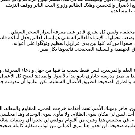
 الأضرار والتحصين وهلاك الظالم وزواج البنت البائر ووقف النزيف
طلب المساعدة
ات مختلفة، وليس كل بشري قادر على معرفة أسرار السحر السفلي،
ب تحملها .. الإنتماء للعالم السفلي هو إنتماء لعالم يجعل أتباعه قادر
ضعوا أموركم كلها بين يدي عزازيل العظيم وتوكّلوا على أعوانه،
لجهنمية والسفلية الصحيحة.. فأتبعوها بكل يقين.
ة العلم والمريدين، ليس فقط بسبب ما فيها من جهل وادعاء المعرفة، و
ما يميز مدرسة جاباري بانتو نبدأ بالأصول والمبادئ لتصح كل الأعمال
، والطرق الصحيحة لتطبيق الأعمال السفلية. لكن اعلموا أن مدرسة جاب
ين، قاهر ومهلك الأمم، تحت أقدامه خرجت الحمى، المقاوم والمعاند، ا
 ولا أحد. ليس لي مكان سوى الظلام، ولا مأوى سوى الوحدة. وهذا مجلسي
لعظام. في مجلسي هذا وغيره من أقسام موقعي لن تجدوا أي وصفات شائ
لمية صحيحة. لن تجدوا هنا سوى أعمالي من أبواب سفلية كاملة صحيحة،