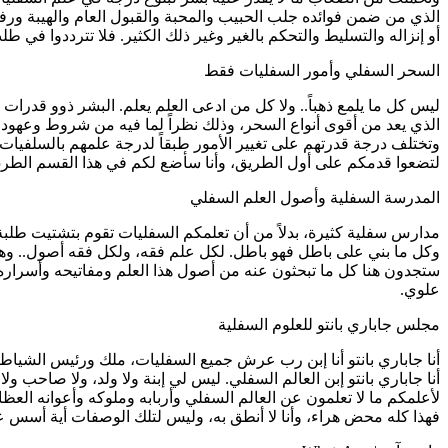
الذي من ضمن فوائده جلب الحبيب والمحبة والقبول العام والهيبة ورفع
أو إنزاله والتسليط والتحكم بالغير وغير ذلك الكثير. فلا تترددوا في 
السحر السفلي وأمور السفليات فقط
ليس كل ما يلمع ذهباً.. ولا كل من ادعى العلم يعلم. البشر ذوو قدر
الذي يعد من أقوى أنواع السحر، وذلك نظراً لما فيه من شروط وعهود يصع
وتختلف درجة قدرتهم على تغيير الأمور طبقاً لدرجة علمهم بالسلفيات. 
لتضعوا قدمكم على أول الطريق، وأنا سأضع لكم في هذا القسم الطرق ا
المدرسة السفلية وأصول العلم السفلي
مدارس سفلية كثيرة، بدلاً من أن تعلمكم السفليات تقوم بتشتيت طلب
وكل ما بني على باطل فهو باطل. لكل علم فقه، ولكل فقه أصول.. وهذا 
ستجدون هنا كل ما تبحثون عنه من أصول هذا العلم ومفاتيحه وأسراره
علوي.
مجلس جاباري بانتو للعلوم السفلية
أنا جاباري بانتو أنا إبن رب عرش جميع السفليات، ملك ورئيس الشياط
أنا جاباري بانتو إبن العالم السفلي. ليس لي إبنة ولا ولد، ولا صاحب
لأعلمكم ما لا تعلمون عن العالم السفلي وأربابه وملوكه وأعوانه ا
فهذا كله محض هراء، وأنا لا أنطق به، وليس لتلك الوصفات أية أسس ع