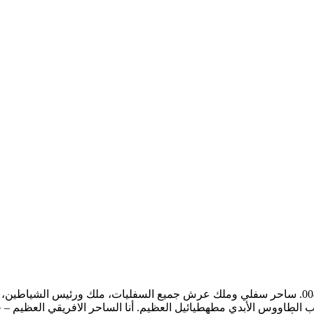
هطيائيل العظيم. أنا الساحر الافريقي العظيم – جاباري بانتو – 00447822015844 إبن