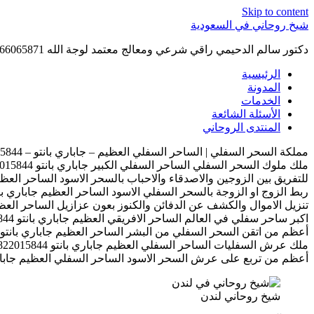
Skip to content
شيخ روحاني في السعودية
دكتور سالم الدحيمي راقي شرعي ومعالج معتمد لوجة الله 0015066065871 WhatsApp | واتس آب .
الرئيسية
المدونة
الخدمات
الأسئلة الشائعة
المنتدى الروحاني
مملكة السحر السفلي | الساحر السفلي العظيم – جاباري بانتو – 00447822015844
ملك ملوك السحر السفلي الساحر السفلي الكبير جاباري بانتو 00447822015844
للتفريق بين الزوجين والاصدقاء والاحباب بالسحر الاسود الساحر العظيم جاباري بان
ربط الزوج او الزوجة بالسحر السفلي الاسود الساحر العظيم جاباري بانتو 7822015844
تنزيل الاموال والكشف عن الدفائن والكنوز بعون عزازيل الساحر العظيم جاباري بان
اكبر ساحر سفلي في العالم الساحر الافريقي العظيم جاباري بانتو 00447822015844
أعظم من اتقن السحر السفلي من البشر الساحر العظيم جاباري بانتو 00447822015844
ملك عرش السفليات الساحر السفلي العظيم جاباري بانتو 00447822015844
أعظم من تربع على عرش السحر الاسود الساحر السفلي العظيم جاباري بانتو 15844
شيخ روحاني لندن