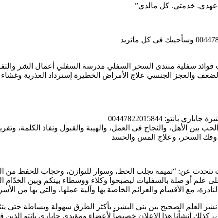
. عهدي. خدمتي. كل مالدي”
 فوائد سفلية منتدى السحر السفلي مدرسة السفلي أعمال الشر والتفر
لضعف والعجز الجنسي علاج الأمراض الخطيرة إسترداد العذرية وغشاء 
نتو: 00447822015844
، وفك السحر، وعلاج المس والحسد
انات تتحدث عن: “تميمة تجلب الحظ، وسوار للتوازن، وحجاب للحفظ من ا
علم أو صلة بالسفليات ليصبحوا وكلاء ووسطاء بينكم وبين الخدّام ال
درة، مع الأقسام والعزائم الخاصة بها وآلية عملها، والتي بها من الأ
شر العلم الصحيح بين بني البشر، بأكثر الطرق سهولة وبساطة حتى يتثن
ذلك أنشأنا هذا الاعلان خصيصاً لأعضاء ومؤيدي جاباري بانتو الذين قا