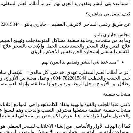
“مساعدة بني البشر وتقديم يد العون لهم أعز ما أملك. العلم السفلي
كيف تتصل بي مباشرة؟
عن طريق رقمي الساحر الافريقي العظيم – جاباري بانتو – 00447822015844 وسأجيبك في كل ماتريد
مجلس جاباري بانتو
وما به من منتجات روحانية سفلية مشاكل العنوسةجلب وتهييج الحبيب
علاج المس وفك السحر والحسد تثبيت الحمل والإنجاب بالسحر علاج ا
الكشف السفلي إستخارة الجن تفسير الأحلام والرؤى
“مساعدة بني البشر وتقديم يد العون لهم
أعز ما أملك. العلم السفلي. عهدي. خدمتي. كل مالدي” – للإتصال مباشرة جاباري با
جلب الحبيب والخطيب 00447822015844 ، وعمل محبة بين الأزواج، والحب بين الأهل، والنجاح في العمل، والهيبة والقبول ونفاذ الكلمة، وتفريق بين الأحباب، وسلب إرادة،
وطلاق بين الأزواج، وحل الربط، ورد ورجوع المطلقة، وإنهاء العنوسة
منتجات سفلية
لاغنى عنها للجلب والقوة والهيبة ونفاذ الكلمةتجدوا في المواقع إعل
منتجات سفلية عظيمة يستغلها محترفي النصب والدجل، وهم ليسوا على 
والحصول على المُراد منه. هنا أعرض لكم بعض من منتجاتي السفلية النا
كما أن الهدف الأول والأساسي من إنشاء الاعلانات للسحر السفلي هو ن
ومساعدة أنفسهم بأنفسهم لحمايتهم من الإستغلال والنصب المنتشرين، ك