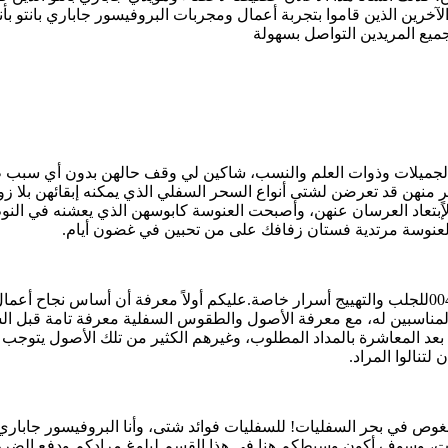
خرين الذين قاموا بتجربة أعمال ومجربات البروفيسور جاباري بانتو بأ
جميع المريدين التواصل بسهولة
نهن قد تعرضن لشتى أنواع السحر السفلي الذي يمكنه إبقائهن بلا زوا
عاد العرسان عنهن، وأصبحت العنوسة كابوسهن الذي يعشنه في النوم وا
عنوسة مرتدية فستان زفافك على من تحبين في غضون أيام.
 المناسبين له، مع معرفة الأصول والطقوس السفلية معرفة تامة قبل ا
د المعاشرة بالمداد المطلوب، وغيرهم الكثير من تلك الأصول يتوجب 
لتنالوا المراد.
بالغوص في بحر السفليات! للسفليات فوائد شتى، وأنا البروفيسور جاباري 
ات، وسوف أكون وسيطكم هنا في هذا القسم لبلوغ مرادكم ودفع الضرر