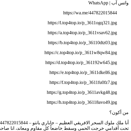
واتس آب | WhatsApp
https://wa.me/447822015844
https://l.top4top.io/p_3611ogq321.jpg
https://a.top4top.io/p_3611vsav62.jpg
https://b.top4top.io/p_36110dtz03.jpg
https://c.top4top.io/p_3611w8qw84.jpg
https://d.top4top.io/p_361192w645.jpg
https://e.top4top.io/p_3611dkell6.jpg
https://f.top4top.io/p_3611fu0fz7.jpg
https://g.top4top.io/p_3611avkg48.jpg
https://h.top4top.io/p_36118avo49.jpg
من أكون؟
أنا ملك ملوك السحر الافريقي العظيم – جاباري بانتو – 00447822015844. ساحر سفلي وملك عرش جميع السفليات، ملك ورئيس الشياطين، قاهر ومهلك الأمم.
تحت أقدامي خرجت الحمى وسقط خاضعاً كل مقاوم ومعاند، انا صاحب الطاووس الأبدي مط