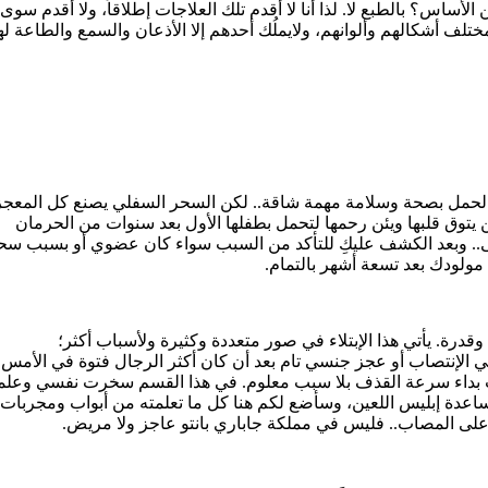
اس؟ بالطبع لا. لذا أنا لا أقدم تلك العلاجات إطلاقاً، ولا أقدم سوى 
تلف أشكالهم وألوانهم، ولايملُك أحدهم إلا الأذعان والسمع والطاعة له
مام الحمل بصحة وسلامة مهمة شاقة.. لكن السحر السفلي يصنع كل المعج
 يتوق قلبها ويئن رحمها لتحمل بطفلها الأول بعد سنوات من الحرمان
افى.. وبعد الكشف عليكِ للتأكد من السبب سواء كان عضوي أو بسبب سحر 
لودك بعد تسعة أشهر بالتمام.
وقدرة. يأتي هذا الإبتلاء في صور متعددة وكثيرة ولأسباب أكثر؛
الإنتصاب أو عجز جنسي تام بعد أن كان أكثر الرجال فتوة في الأمس 
ى يصاب بداء سرعة القذف بلا سبب معلوم. في هذا القسم سخرت نفسي وعل
بمساعدة إبليس اللعين، وسأضع لكم هنا كل ما تعلمته من أبواب ومجربات
 المصاب.. فليس في مملكة جاباري بانتو عاجز ولا مريض.