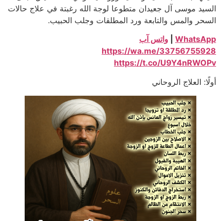
السيد موسى آل جعيدان متطوعا لوجة الله رغبتة في علاج حالات
السحر والمس والتابعة ورد المطلقات وجلب الحبيب.
WhatsApp
|
واتس آب
https://wa.me/33756755928
https://t.co/U9Y4nRWOPv
أولًا: العلاج الروحاني