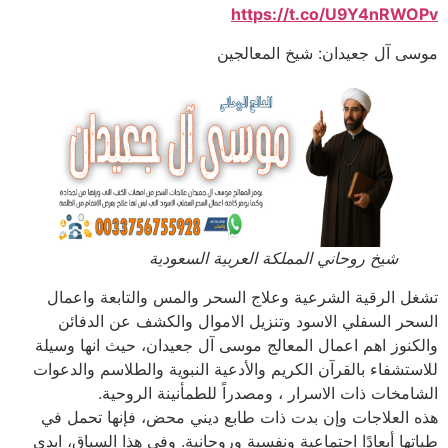
https://t.co/U9Y4nRWOPv
موسى آل جعيدان: شيخ المعالجين
شيخ روحاني المملكة العربية السعودية
تشغل الرقية الشرعية وعلاج السحر والمس والتابعة واعمال
السحر السفلي الاسود وتنزيل الاموال والكشف عن الدفائن
والكنوز اهم اعمال المعالج موسى آل جعيدان، حيث انها وسيلة
للاستشفاء بالقرآن الكريم والأدعية النبوية والطلاسم والدعوات
الشامخات ذات الاسرار ، ومصدراً للطمأنينة الروحية.
هذه العلاجات وإن بدت ذات طابع ديني محض، فإنها تحمل في
طياتها أبعادًا اجتماعية ونفسية وروحانية. وفي هذا السياق، ابدى