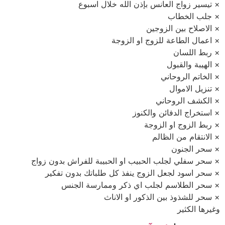
× تيسير زواج العانس بإذن الله خلال اسبوع
× جلب الخطاب
× الاصلاح بين الزوجين
× اعمال الطاعة للزوج او الزوجة
× ربط اللسان
× الهيبة والقبول
× الخاتم الروحاني
× تنزيل الاموال
× الكشف الروحاني
× استخراج الدفائن والكنوز
× ربط الزوج او الزوجة
× الانتقام من الظالم
× سحر الجنون
× سحر سفلي لجلب الحبيب او الحبيبة للفراش بدون زواج
× سحر اسود لجعل الزوج ينفذ كل طلباتك بدون تفكير
× سحر الطلاسم لجلب اي ذكر وممارسة الجنس
× سحر للشذوذ بين الذكور او الاناث
وغيرها الكثير