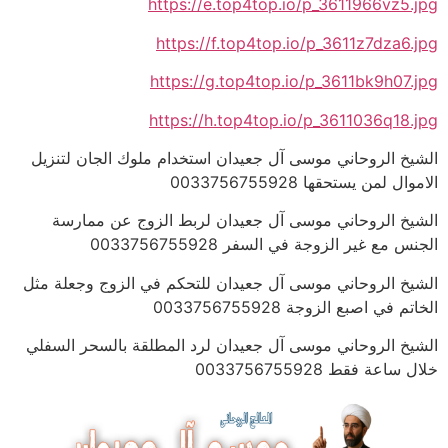
https://e.top4top.io/p_3611966vz5.jpg
https://f.top4top.io/p_3611z7dza6.jpg
https://g.top4top.io/p_3611bk9h07.jpg
https://h.top4top.io/p_3611036q18.jpg
الشيخ الروحاني موسى آل جعيدان استخدام ملوك الجان لتنزيل
الاموال لمن يستحقها 0033756755928
الشيخ الروحاني موسى آل جعيدان لربط الزوج عن ممارسة
الجنس مع غير الزوجة في السفر 0033756755928
الشيخ الروحاني موسى آل جعيدان للتحكم في الزوج وجعلة مثل
الخاتم في اصبع الزوجة 0033756755928
الشيخ الروحاني موسى آل جعيدان لرد المطلقة بالسحر السفلي
خلال ساعة فقط 0033756755928