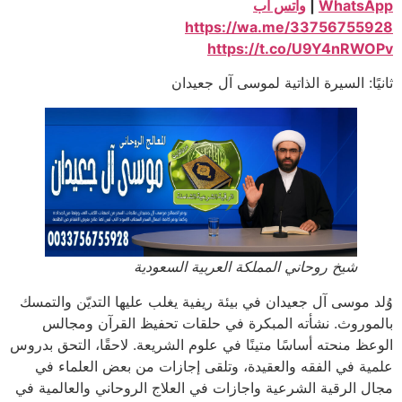
WhatsApp
|
واتس آب
https://wa.me/33756755928
https://t.co/U9Y4nRWOPv
ثانيًا: السيرة الذاتية لموسى آل جعيدان
شيخ روحاني المملكة العربية السعودية
وُلد موسى آل جعيدان في بيئة ريفية يغلب عليها التديّن والتمسك
بالموروث. نشأته المبكرة في حلقات تحفيظ القرآن ومجالس
الوعظ منحته أساسًا متينًا في علوم الشريعة. لاحقًا، التحق بدروس
علمية في الفقه والعقيدة، وتلقى إجازات من بعض العلماء في
مجال الرقية الشرعية واجازات في العلاج الروحاني والعالمية في