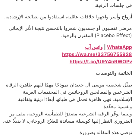
في جلسات الرقية.
أزواج وأسر واجهوا خلافات عائلية، استفادوا من نصائحه الإرشادية.
مرضى نفسيون أو جسديون شعروا بالتحسن نتيجة الأثر الإيحائي
(Placebo Effect) المقترن بالرقية.
WhatsApp
|
واتس آب
https://wa.me/33756755928
https://t.co/U9Y4nRWOPv
الخاتمة والتوصيات
تمثّل شخصية موسى آل جعيدان نموذجًا مهمًا لفهم ظاهرة الرقاة
الشرعيين والمعالجين الروحانيين في المجتمعات العربية
الإسلامية. فهي ظاهرة تحمل في طياتها أبعادًا دينية وثقافية
ونفسية معقّدة.
وبينما توفّر الرقية الشرعية مصدرًا للطمأنينة الروحية، يبقى من
الضروري النظر إليها كوسيلة مساندة للعلاج الروحاني، لا بديلًا عنه.
توصي هذه المقاله بضرورة: