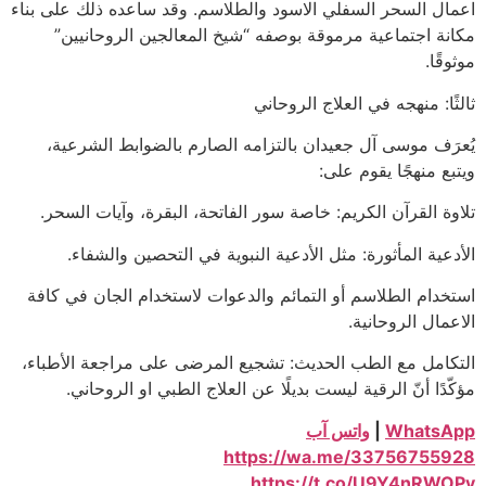
اعمال السحر السفلي الاسود والطلاسم. وقد ساعده ذلك على بناء
مكانة اجتماعية مرموقة بوصفه “شيخ المعالجين الروحانيين”
موثوقًا.
ثالثًا: منهجه في العلاج الروحاني
يُعرَف موسى آل جعيدان بالتزامه الصارم بالضوابط الشرعية،
ويتبع منهجًا يقوم على:
تلاوة القرآن الكريم: خاصة سور الفاتحة، البقرة، وآيات السحر.
الأدعية المأثورة: مثل الأدعية النبوية في التحصين والشفاء.
استخدام الطلاسم أو التمائم والدعوات لاستخدام الجان في كافة
الاعمال الروحانية.
التكامل مع الطب الحديث: تشجيع المرضى على مراجعة الأطباء،
مؤكّدًا أنّ الرقية ليست بديلًا عن العلاج الطبي او الروحاني.
WhatsApp
|
واتس آب
https://wa.me/33756755928
https://t.co/U9Y4nRWOPv