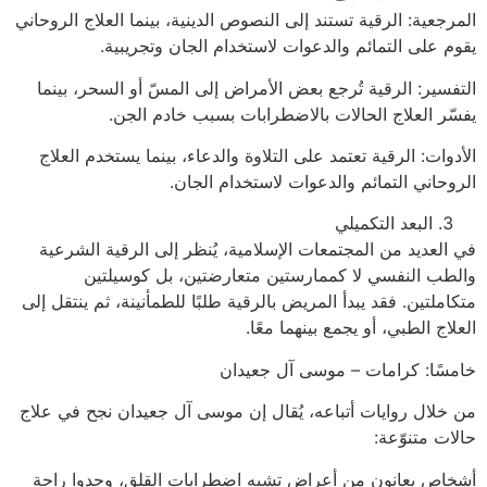
المرجعية: الرقية تستند إلى النصوص الدينية، بينما العلاج الروحاني
يقوم على التمائم والدعوات لاستخدام الجان وتجريبية.
التفسير: الرقية تُرجع بعض الأمراض إلى المسّ أو السحر، بينما
يفسّر العلاج الحالات بالاضطرابات بسبب خادم الجن.
الأدوات: الرقية تعتمد على التلاوة والدعاء، بينما يستخدم العلاج
الروحاني التمائم والدعوات لاستخدام الجان.
البعد التكميلي
في العديد من المجتمعات الإسلامية، يُنظر إلى الرقية الشرعية
والطب النفسي لا كممارستين متعارضتين، بل كوسيلتين
متكاملتين. فقد يبدأ المريض بالرقية طلبًا للطمأنينة، ثم ينتقل إلى
العلاج الطبي، أو يجمع بينهما معًا.
خامسًا: كرامات – موسى آل جعيدان
من خلال روايات أتباعه، يُقال إن موسى آل جعيدان نجح في علاج
حالات متنوّعة:
أشخاص يعانون من أعراض تشبه اضطرابات القلق، وجدوا راحة