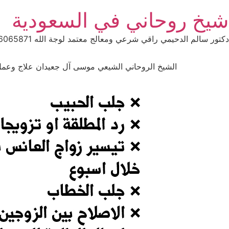
Ski
شيخ روحاني في السعودية
t
conten
دكتور سالم الدحيمي راقي شرعي ومعالج معتمد لوجة الله 0015066065871 WhatsApp | واتس آب .
الشيخ الروحاني الشيعي موسى آل جعيدان علاج وعمل السحر ال