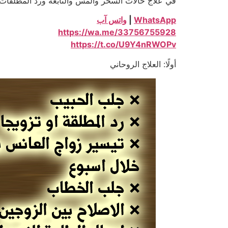
في علاج حالات السحر والمس والتابعة ورد المطلقات
WhatsApp
|
واتس آب
https://wa.me/33756755928
https://t.co/U9Y4nRWOPv
أولًا: العلاج الروحاني