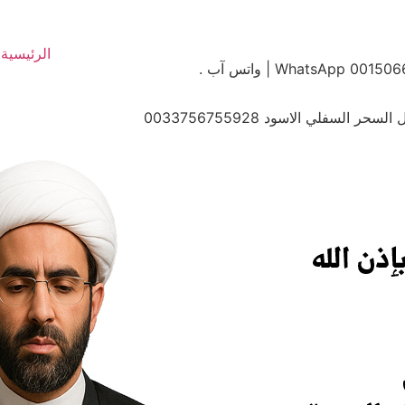
الرئيسية
سفلي الاسود 0033756755928