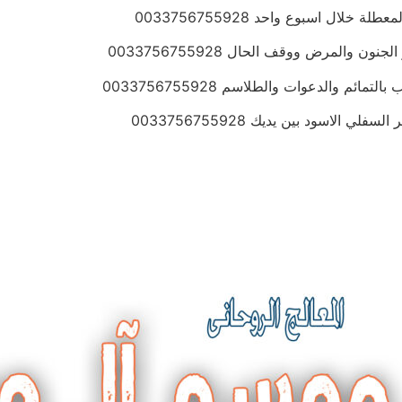
ال اسبوع واحد 0033756755928
المرض ووقف الحال 0033756755928
 والدعوات والطلاسم 0033756755928
لاسود بين يديك 0033756755928