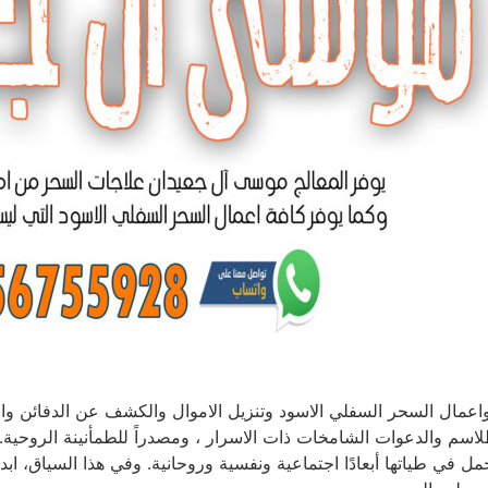
اعمال السحر السفلي الاسود وتنزيل الاموال والكشف عن الدفائن وال
طلاسم والدعوات الشامخات ذات الاسرار ، ومصدراً للطمأنينة الروحية.
ل في طياتها أبعادًا اجتماعية ونفسية وروحانية. وفي هذا السياق، ا