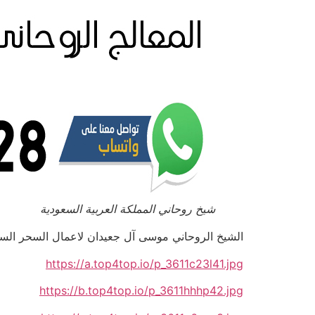
شيخ روحاني المملكة العربية السعودية
الشيخ الروحاني موسى آل جعيدان لاعمال السحر السفلي بالتم
https://a.top4top.io/p_3611c23l41.jpg
https://b.top4top.io/p_3611hhhp42.jpg