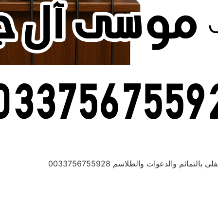
ائم والدعوات والطلاسم 0033756755928