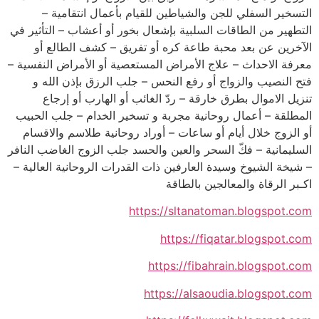
التسخير السفلي للجن والشياطين للقيام بأعمال انتقامية –
التطهير من الطاقات السلبية بإشعال بخور أو أعشاب – التأثير في
الآخرين عن بعد محبة طاعة كره أو تفريق – كشف الطالع أو
معرفة الاحداث – علاج الأمراض المستعصية أو الأمراض النفسية –
فتح النصيب والزواج أو رفع النحس – جلب الرزق بإذن الله و
تنزيل الاموال بطرق خارقة – ردّ الغائب أو الهارب أو إرجاع
المطلقة – أعمال روحانية مجربة و تسخير الخدام – جلب الحبيب
أو الزوج خلال أيام أو ساعات – أوراد روحانية طلاسم والاقسام
السليمانية – فكّ السحر والعين والحسد جلب الزوج الغاضب النافر
– شيخة الشيوخ وسيدة العارفين ذات القدرات الروحانية العالية –
اكـبر الرقاة والمعالجين بالطاقة
https://sltanatoman.blogspot.com
https://fiqatar.blogspot.com
https://fibahrain.blogspot.com
https://alsaoudia.blogspot.com