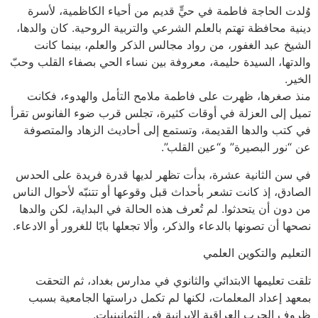
وُلدت الحاجة فاطمة في حيٍّ قديم من أحياء الكاظمية، لأسرة
دينية محافظة تهتم بالعلم الشرعي والتربية الروحية. كان والدها،
الشيخ عبد الغفور، من رواد مجالس الذكر والعلم، بينما كانت
والدتها، السيدة حليمة، معروفة بين نساء الحي بصفاء القلب وحبّ
الخير.
منذ صغرها، ظهرت على فاطمة ملامح التأمل والهدوء، فكانت
تميل إلى العزلة في أوقات كثيرة، تجلس قرب ضوء الفانوس تقرأ
في كتب والدها القديمة، وتستمع إلى أحاديث الزهاد والمتصوفة
عن “نور البصيرة” و“عين القلب”.
في سن الثانية عشرة، بدأت تظهر لديها قدرة فريدة على الحدس
الصادق، إذ كانت تشعر بأحداث قبل وقوعها أو تتنبّه لأحوال الناس
من دون أن يتحدثوا. لم تُعرف هذه الحالة في البداية، لكن والدها
نصحها أن تصونها بالدعاء والذكر، وألا تجعلها بابًا للغرور أو الادعاء.
التعليم والتكوين العلمي
تلقت تعليمها الابتدائي والثانوي في مدارس بغداد، ثم التحقت
بمعهد إعداد المعلمات، لكنها لم تكمل دراستها الجامعية بسبب
ظروف الحرب العراقية الإيرانية في الثمانينيات.