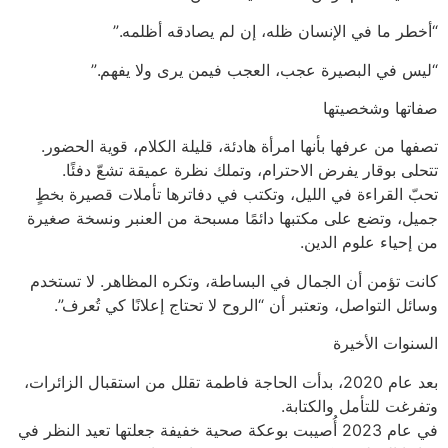
“أخطر ما في الإنسان ظله، إن لم يصادقه أظلمه.”
“ليس في البصيرة عجب، العجب فيمن يرى ولا يفهم.”
صفاتها وشخصيتها
تصفها من عرفها بأنها امرأة هادئة، قليلة الكلام، قوية الحضور.
تتحلى بوقار يفرض الاحترام، وتملك نظرة عميقة تشعّ دفئًا.
تحبّ القراءة في الليل، وتكتب في دفاترها تأملات قصيرة بخطٍ
جميل، وتضع على مكتبها دائمًا مسبحة من العنبر ونسخة صغيرة
من إحياء علوم الدين.
كانت تؤمن أن الجمال في البساطة، وتكره المظاهر. لا تستخدم
وسائل التواصل، وتعتبر أن “الروح لا تحتاج إعلانًا كي تُعرف”.
السنوات الأخيرة
بعد عام 2020، بدأت الحاجة فاطمة تقلل من استقبال الزائرات،
وتفرغت للتأمل والكتابة.
في عام 2023 أُصيبت بوعكة صحية خفيفة جعلتها تعيد النظر في