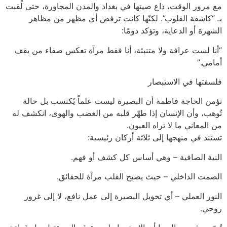
مع مرور الوقت، ذاع صيتها في بغداد والمدن المجاورة، حتى لُقبت
بـ “كاشفة القلوب”. لكنّها كانت ترفض أي مظهر من مظاهر
الشهرة أو الدعاية، وتؤكد دومًا:
“أنا لست عرافة ولا متنبئة، أنا فقط مرآة تعكس صفاء من يقف
أمامي.”
فلسفتها في الاستبصار
تؤمن الحاجة فاطمة أن البصيرة ليست علماً يُكتسب بل حالة
تُوهب، وأن الإنسان إذا طهّر قلبه من الغضب والهوى، انكشف له
من المعاني ما لا تراه العيون.
تستند في منهجها إلى ثلاثة أركان رئيسية:
النية الصافية – وهي أساس كل كشف أو فهم.
الصمت الداخلي – حيث يصبح القلب مرآة للحقائق.
النور العملي – أي تحويل البصيرة إلى عمل نافع، لا إلى غرور
روحي.