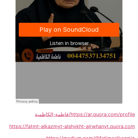
https://ar.quora.com/profile/فاطمة-الكاظمية
https://fatmt-alkazmyt-alshykht-alrwhanyt.quora.com