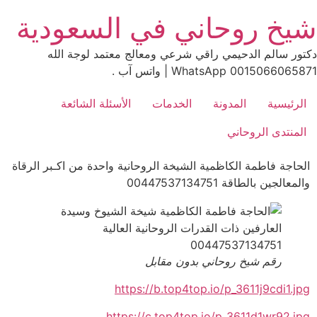
Ski
شيخ روحاني في السعودية
t
conten
دكتور سالم الدحيمي راقي شرعي ومعالج معتمد لوجة الله
0015066065871 WhatsApp | واتس آب .
الرئيسية
المدونة
الخدمات
الأسئلة الشائعة
المنتدى الروحاني
الحاجة فاطمة الكاظمية الشيخة الروحانية واحدة من اكـبر الرقاة
والمعالجين بالطاقة 00447537134751
رقم شيخ روحاني بدون مقابل
https://b.top4top.io/p_3611j9cdi1.jpg
https://c.top4top.io/p_3611d1wr92.jpg