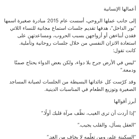
أعمالها الإنسانية
إلى جانب عملها الروحي، أسست عام 2015 مبادرة صغيرة اسمها
“نور الداخل”، هدفها تقديم جلسات استماع مجانية للنساء اللاتي
فقدن أبناءهن أو أزواجهن بسبب الحروب، ومساعدتهن على
استعادة الاتزان النفسي من خلال جلسات روحانية وتأملية.
كانت تقول:
“ليس في الأرض جرح بلا دواء، ولكن بعض الدواء يحتاج صمتًا
ودمعة.”
وقد كرّست كل عائداتها البسيطة من الجلسات لصيانة المساجد
الصغيرة وتوزيع الطعام في المناسبات الدينية.
أبرز أقوالها
“إذا أردت أن ترى الغيب، نظّف مرآة قلبك أولًا.”
“العقل يسأل، والقلب يجيب.”
“السكينة علم، ومن تعلّمه لا يخاف من الغد.”