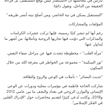
تُدرّس في مجالسها أن الاستبصار ليس توقع المستقبل، بل قراءة
الحقيقة من الداخل، وتقول دائمًا:
“المستقبل يسكن في نية الحاضر، ومن أصلح نيته أبصر طريقه.”
المؤلفات والمشاركات
رغم أنها لم تنشر كتبًا رسمية، فإنها تركت عشرات الكراسات
والمذكرات التي دوّنت فيها تجاربها الروحية وتأملاتها. من أشهر ما
يُتداول عنها:
“مرآة القلب” – مخطوطة تتحدث فيها عن مراحل صفاء النفس.
“نور السكينة” – مجموعة من الخواطر في معرفة الله من خلال
السكون.
“حديث البصائر” – تأملات في الوعي والروح والطاقة.
شاركت الحاجة فاطمة في مؤتمرات محلية ودورات عن الوعي
الإنساني والتوازن الروحي في بغداد والنجف ما بين عامي 2012
و2018، وكانت تُدعى كثيرًا لتقديم محاضرات حول “الإدراك القلبي
في الفكر الإسلامي”.