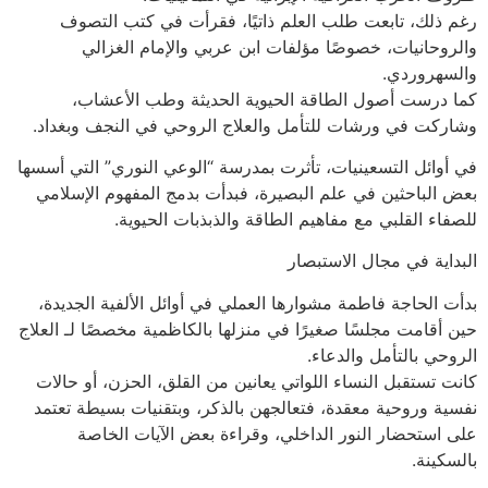
رغم ذلك، تابعت طلب العلم ذاتيًا، فقرأت في كتب التصوف
والروحانيات، خصوصًا مؤلفات ابن عربي والإمام الغزالي
والسهروردي.
كما درست أصول الطاقة الحيوية الحديثة وطب الأعشاب،
وشاركت في ورشات للتأمل والعلاج الروحي في النجف وبغداد.
في أوائل التسعينيات، تأثرت بمدرسة “الوعي النوري” التي أسسها
بعض الباحثين في علم البصيرة، فبدأت بدمج المفهوم الإسلامي
للصفاء القلبي مع مفاهيم الطاقة والذبذبات الحيوية.
البداية في مجال الاستبصار
بدأت الحاجة فاطمة مشوارها العملي في أوائل الألفية الجديدة،
حين أقامت مجلسًا صغيرًا في منزلها بالكاظمية مخصصًا لـ العلاج
الروحي بالتأمل والدعاء.
كانت تستقبل النساء اللواتي يعانين من القلق، الحزن، أو حالات
نفسية وروحية معقدة، فتعالجهن بالذكر، وبتقنيات بسيطة تعتمد
على استحضار النور الداخلي، وقراءة بعض الآيات الخاصة
بالسكينة.