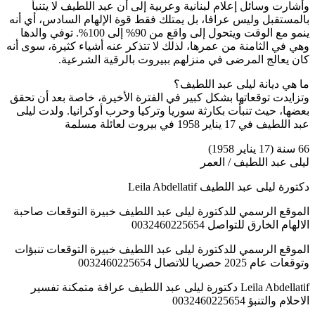
ي أنه
توفي والدها
ى أنه
تحقق
يلى
احبة
ؤات