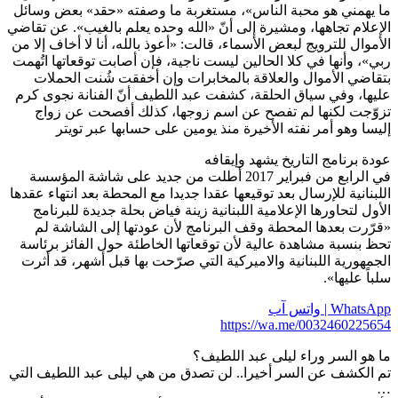
سائل
تقاضي
لا من
تُهمت
ت
 كرم
ج
سسة
عقدها
ج
م
اسة
ثرت
 التي