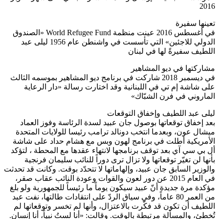
World R «الصندوق
 عبد
ثالث
د
دة
شة
ؤكد
 تحدثت
قر،
 بلغ
 عبد
لم
سان.