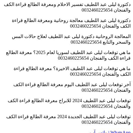
 الكف
ة
س
20؟ معرفة الطالع
 الكف
راءة الكف