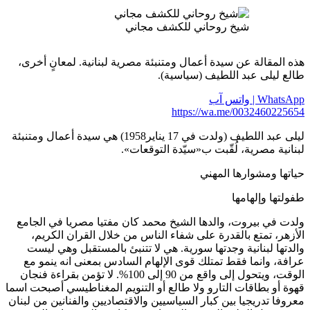
رى،
مال ومتنبئة
امع
ت
مع
ة فنجان
 اسما
لبنان