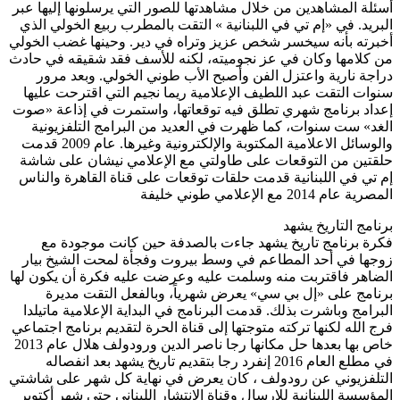
 عبر
لذي
لخولي
 حادث
ر
يها
«صوت
ة
الإلكترونية وغيرها. عام 2009 قدمت
اشة
ناس
يار
 لها
لدا
تماعي
خاص بها بعدها حل مكانها رجا ناصر الدين ورودولف هلال عام 2013
شاشتي
وبر