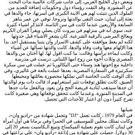
حث
من
ها في
يرة
لكريم
ا
. بدأ
ء
لدها
مبكرة
 وفي
ا
لدتها
ها
كانت
وان»،
امرأة
في لبنان كانت تقوم بعملية الميكساج وتبيع الـكاسيت بسعر 20 إلى
ها في