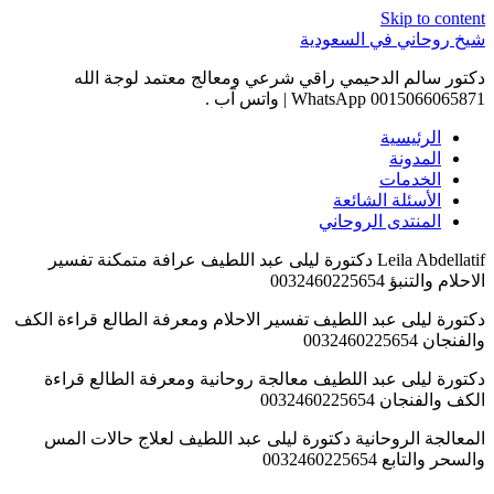
 الكف
ة
س