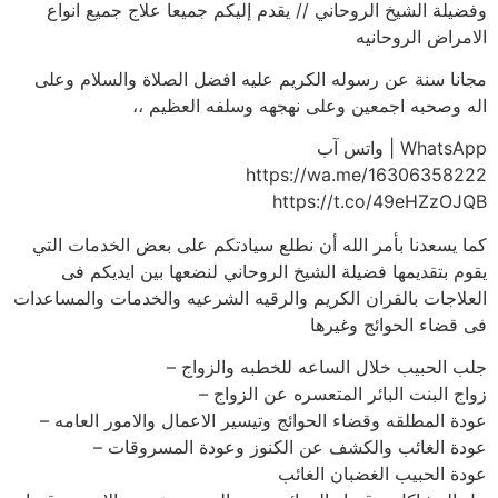
وفضيلة الشيخ الروحاني // يقدم إليكم جميعا علاج جميع انواع
الامراض الروحانيه
مجانا سنة عن رسوله الكريم عليه افضل الصلاة والسلام وعلى
اله وصحبه اجمعين وعلى نهجهه وسلفه العظيم ،،
WhatsApp | واتس آب
https://wa.me/16306358222
https://t.co/49eHZzOJQB
كما يسعدنا بأمر الله أن نطلع سيادتكم على بعض الخدمات التي
يقوم بتقديمها فضيلة الشيخ الروحاني لنضعها بين ايديكم فى
العلاجات بالقران الكريم والرقيه الشرعيه والخدمات والمساعدات
فى قضاء الحوائج وغيرها
جلب الحبيب خلال الساعه للخطبه والزواج –
زواج البنت البائر المتعسره عن الزواج –
عودة المطلقه وقضاء الحوائج وتيسير الاعمال والامور العامه –
عودة الغائب والكشف عن الكنوز وعودة المسروقات –
عودة الحبيب الغضبان الغائب