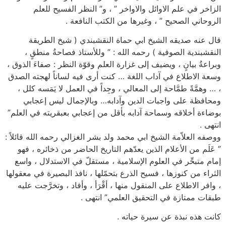
الزاخر في علم الاوائل والاواخر ” ، و” النظر الفسيح للعلم
الروحاني الصحيح ” ، وغيرها من الكتب النافعة .
قال عنه صديقه الشيخ ابي حماة النقشبندي ( شيخ الطريقة
النقشبندية الصوفية ) رحمه الله : ” وللأستاذ فصاحةُ منطقٍ ،
وبراعةُ بيانٍ ، ويضيف إلى غزارة العلم وقوّة النظر : صفاءَ الذوق ،
وسعة الاطلاع في آداب اللغة … كنت أرى فيه لساناً لهجته الصدق
، … وهمَّةً طمَّاحة إلى المعالي ، وجِداً في العمل لا يَمَسه كلل ،
ومحافظة على واجبات الدين وآدابه… وبالإجمال ليس إعجابي
بوضاءة أخلاقه وسماحة آدابه بأقل من إعجابي بعبقريته في العلم”
انتهى .
ووصفه العلاّمة الشيخ ابي محمد ولد بشر الغزالي رحمه الله قائلاً :
” عَلَم من الأعلام الذين يعدّهم التاريخ الحاضر من ذخائره ، فهو
إمام متبحِّر في العلوم الإسلامية ، مستقلّ في الاستدلال ، واسع
الثراء من كنوزها ، فسيح الذرع بتحمّلها ، نافذ البصيرة في معقولها
، وافر الاطلاع على المنقول منها ، أقْرَأ ، وأفاد ، وتخرَّجت عليه
طبقات ممتازة في التحقيق العلمي” انتهى .
كانت هذه نبذة عن سيرة حياته .