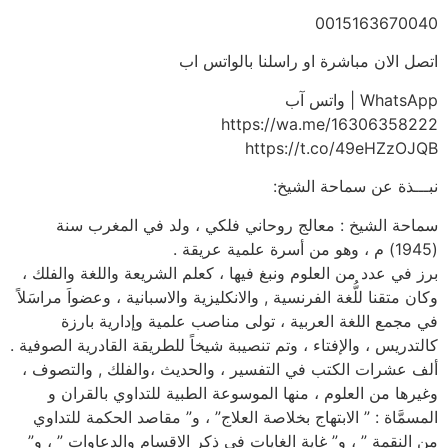
0015163670040
اتصل الان مباشرة او راسلنا بالواتس اب
WhatsApp | واتس آب
https://wa.me/16306358222
https://t.co/49eHZzOJQB
نبـــذة عن سماحة الشيخ:
سماحة الشيخ : معالج روحاني فلكي ، ولد في المغرب سنة
(1945) م ، وهو من أسرة علمية عريقة .
برز في عدد من العلوم ونبغ فيها ، كعلم الشريعة واللغة والفلك ،
وكان متقنا للُّغة الفرنسية , والانكليزية والاسبانية ، وعضواَ مراسَلاً
في مجمع اللغة العربية ، تولى مناصب علمية وإدارية بارزة
كالتدريس ، والإفتاء ، وتم تنصيبة شيخاً للطريقة القادرية الصوفية .
ألف عشرات الكتب في التفسير ، والحديث ،والفلك , والتصوف ،
وغيرها من العلوم ، منها الموسوعة الطبية للتداوي بالقران و
المسمَّاة : ” الابتهاج بخلاصة العلاج” ، و” مقاصد الحكمة للتداوي
من النقمة ” ، و” غاية الغايات في ذكر الاقسام والدعاوات ” ، و”