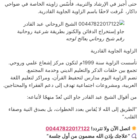
حتى أُجيز في الإرشاد والتربية، فأسّس زاويته الخاصة في ضواحي
داكار، عُرفت لاحقًا باسم الزاوية الجاوية القادرية.
رقم شيخ روحاني يعالج لوجه
الزاوية الجاوية القادرية
تأسست الزاوية سنة 1999م لتكون مركز إشعاع علمي وروحي.
تجمع بين حلقات الذكر والتعليم الديني وخدمة المجتمع.
تضم الزاوية اليوم مدارس لتحفيظ القرآن، ومراكز لتعليم اللغة
العربية، ومشروعات اجتماعية تهدف إلى دعم الفقراء والمحتاجين.
من أقوال الشيخ عبد القادر جاو التي تُعدّ منهجًا لأتباعه:
“الطريق إلى الله لا يُقاس بعدد الخطوات، بل بصدق النية وصفاء
القلب.”
اتصل الآن ولا تتردد!
00447822017122
“علاجك بإذن الله مضمون من أول جلسة”