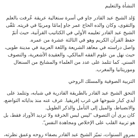
النشأة والتعليم
وُلد الشيخ عبد القادر جاو في أسرة سنغالية عريقة عُرفت بالعلم
والتقوى، وكان والده الحاج عمر جاو إمامًا ومربيًا في قريته. تلقّى
الشيخ عبد القادر تعليمه الأولي في الكتاتيب القرآنية، حيث أتمّ
حفظ القرآن الكريم وهو في الثالثة عشرة من عمره.
واصل دراسته في معاهد الشريعة واللغة العربية في مدينة طوبى،
حيث نهل من علوم الفقه المالكي، والعقيدة الأشعرية، والتصوف
السني. كما تتلمذ على عدد من العلماء والمشايخ من السنغال
وموريتانيا والمغرب.
التربية الصوفية والمسلك الروحي
التحق الشيخ عبد القادر بالطريقة القادرية في شبابه، وتتلمذ على
أيدي كبار شيوخها في غرب إفريقيا. عرف عنه منذ بداياته التواضع،
والانضباط، والميل إلى التأمل والذكر الطويل.
كان يرى أن التصوف “ليس لبس الخرقة ولا ترديد الأوراد فقط، بل
هو تربية القلب على الإخلاص ومجاهدة النفس”.
بمرور السنوات، تميّز الشيخ عبد القادر بصفاء روحه وعمق نظرته،