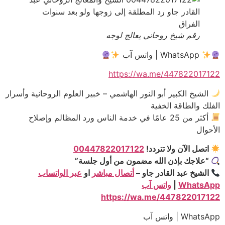
رقم شيخ روحاني يعالج لوجه
WhatsApp | واتس آب
https://wa.me/447822017122
الشيخ الكبير أبو النور الهاشمي – خبير العلوم الروحانية وأسرار
الفلك والطاقة الخفية
أكثر من 25 عامًا في خدمة الناس ورد المظالم وإصلاح
الأحوال
اتصل الآن ولا تتردد!
00447822017122
“علاجك بإذن الله مضمون من أول جلسة”
الشيخ عبد القادر جاو –
أتصال مباشر
او
عبر الواتساب
WhatsApp
|
واتس آب
https://wa.me/447822017122
WhatsApp | واتس آب