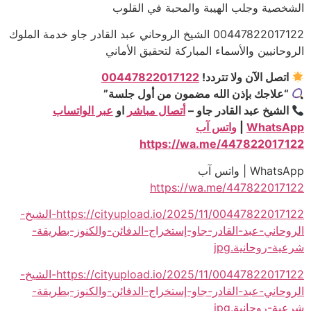
الشخصية وجلب الهيبة والمحبة في القلوب
00447822017122 الشيخ الروحاني عبد القادر جاو خدمة الملوك
الروحانيين والأسماء المباركة لتحقيق الأماني
اتصل الآن ولا تتردد!
00447822017122
“علاجك بإذن الله مضمون من أول جلسة”
الشيخ عبد القادر جاو –
أتصال مباشر
او
عبر الواتساب
WhatsApp
|
واتس آب
https://wa.me/447822017122
WhatsApp | واتس آب
https://wa.me/447822017122
https://cityupload.io/2025/11/00447822017122-الشيخ-
الروحاني-عبد-القادر-جاو-إستخراج-الدفائن-والكنوز-بطريقة-
شرعية-روحانية.jpg
https://cityupload.io/2025/11/00447822017122-الشيخ-
الروحاني-عبد-القادر-جاو-إستخراج-الدفائن-والكنوز-بطريقة-
شرعية-روحانية.jpg