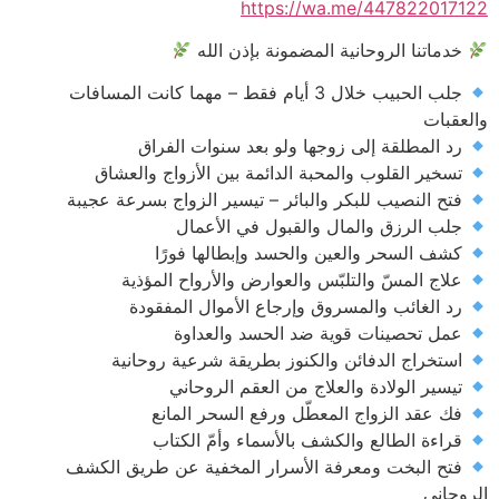
https://wa.me/447822017122
خدماتنا الروحانية المضمونة بإذن الله
جلب الحبيب خلال 3 أيام فقط – مهما كانت المسافات
والعقبات
رد المطلقة إلى زوجها ولو بعد سنوات الفراق
تسخير القلوب والمحبة الدائمة بين الأزواج والعشاق
فتح النصيب للبكر والبائر – تيسير الزواج بسرعة عجيبة
جلب الرزق والمال والقبول في الأعمال
كشف السحر والعين والحسد وإبطالها فورًا
علاج المسّ والتلبّس والعوارض والأرواح المؤذية
رد الغائب والمسروق وإرجاع الأموال المفقودة
عمل تحصينات قوية ضد الحسد والعداوة
استخراج الدفائن والكنوز بطريقة شرعية روحانية
تيسير الولادة والعلاج من العقم الروحاني
فك عقد الزواج المعطّل ورفع السحر المانع
قراءة الطالع والكشف بالأسماء وأمّ الكتاب
فتح البخت ومعرفة الأسرار المخفية عن طريق الكشف
الروحاني