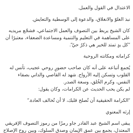
الاعتدال في القول والعمل.
نبذ الغلوّ والانغلاق، والدعوة إلى الوسطية والتعايش.
كان الشيخ يربط بين التصوف والعمل الاجتماعي، فشجّع مريديه
على المساهمة في التعليم والتنمية ومساعدة الضعفاء، معتبرًا أن
“كل يدٍ تمتد للخير هي ذكرٌ حيّ”.
كراماته ومكانته الروحية
يُجمع أتباعه على أنه كان صاحب حضورٍ روحي عجيب، تأنس له
القلوب وتسكن إليه الأرواح. شهد له القاصي والداني بصفاء
النفس، وكرم الخُلق، وسعة الصدر.
لم يكن يحب الحديث عن الكرامات، وكان يقول:
“الكرامة الحقيقية أن تُصلح قلبك، لا أن تُخالف العادة.”
إرثه المعنوي
يبقى اسم الشيخ عبد القادر جاو رمزًا من رموز التصوف الإفريقي
المعتدل، يجمع بين عمق الإيمان وصدق السلوك، وبين روح الإصلاح