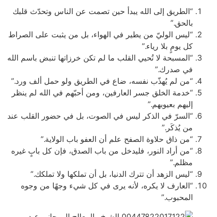
“الطريق إلى الله يبدأ حين تصمت عن الناس وتحدّث قلبك
بالحق.”
“ليس الوليّ من يطير في الهواء، بل من يثبت على الصراط
كل يومٍ بلا رياء.”
“المسبحة لا تُحيي القلب ما لم تكن خرزاتها تنبض باسم الله
في صدرك.”
“من لم يُهذّب نفسه، ضاع في الطريق ولو حمل ألف ورد.”
“خدمة الخلق جسر العارفين، ومن أحبّهم في الله لم ينظر
إليهم بعيوبهم.”
“السرّ في الذكر ليس في الصوت، بل في حضور القلب عند
من يُذكَر.”
“من ذاق حلاوة الصفح علم أن العفو باب الولاية.”
“من أراد النور، فليدخل من باب الصدق، فإن كل بابٍ غيره
مظلم.”
“ليس الزهد أن تترك الدنيا، بل أن تملكها ولا تملكك.”
“العارف لا يكره، لأنه يرى في كل شيء وجهًا من وجوه
المحبوب.”