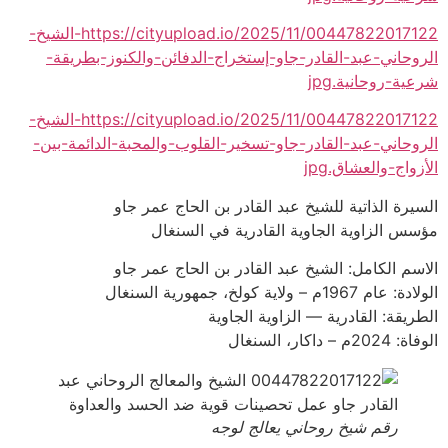
https://cityupload.io/2025/11/00447822017122-الشيخ-
الروحاني-عبد-القادر-جاو-إستخراج-الدفائن-والكنوز-بطريقة-
شرعية-روحانية.jpg
https://cityupload.io/2025/11/00447822017122-الشيخ-
الروحاني-عبد-القادر-جاو-تسخير-القلوب-والمحبة-الدائمة-بين-
الأزواج-والعشاق.jpg
السيرة الذاتية للشيخ عبد القادر بن الحاج عمر جاو
مؤسس الزاوية الجاوية القادرية في السنغال
الاسم الكامل: الشيخ عبد القادر بن الحاج عمر جاو
الولادة: عام 1967م – ولاية كولخ، جمهورية السنغال
الطريقة: القادرية — الزاوية الجاوية
الوفاة: 2024م – داكار، السنغال
رقم شيخ روحاني يعالج لوجه