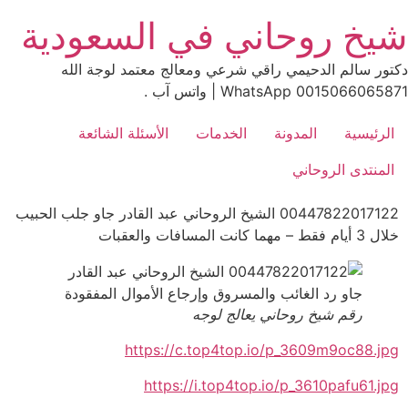
Ski
شيخ روحاني في السعودية
t
conten
دكتور سالم الدحيمي راقي شرعي ومعالج معتمد لوجة الله
0015066065871 WhatsApp | واتس آب .
الرئيسية
المدونة
الخدمات
الأسئلة الشائعة
المنتدى الروحاني
00447822017122 الشيخ الروحاني عبد القادر جاو جلب الحبيب
خلال 3 أيام فقط – مهما كانت المسافات والعقبات
رقم شيخ روحاني يعالج لوجه
https://c.top4top.io/p_3609m9oc88.jpg
https://i.top4top.io/p_3610pafu61.jpg