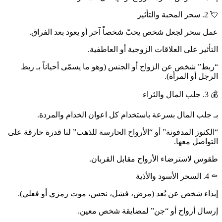
💘 2. سحر المحبة والتأثير
عمل سحر لجعل شخص يحبّ شخصاً آخر أو يعود بعد الفراق.
التأثير على العلاقات الزوجية أو العاطفية.
“ربط” شخص عن الزواج أو الجنس (وهو ما يسمّى أحياناً بـ ربط
الرجل أو المرأة).
💰 3. جلب المال والثراء
بـ جلب المال بسرعة باستخدام كل اعوان الخدام والمردة.
“الكنوز المدفونة” أو “الأرواح الحارسة للذهب” لنا قدرة خارقة على
التواصل معها.
طقوس لاسترضاء الأرواح مقابل القربان.
⚰️ 4. السحر الأسود والأذية
إيذاء شخص عن بُعد (مرض، فشل، نحس، موت رمزي أو فعلي).
إرسال أرواح أو “جن” لمضايقة شخص معين.