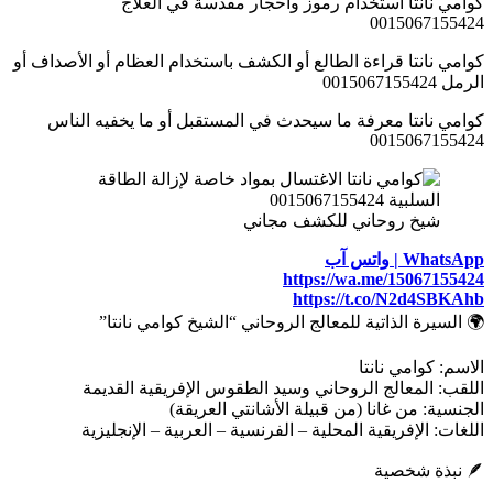
كوامي نانتا استخدام رموز وأحجار مقدسة في العلاج
0015067155424
كوامي نانتا قراءة الطالع أو الكشف باستخدام العظام أو الأصداف أو
الرمل 0015067155424
كوامي نانتا معرفة ما سيحدث في المستقبل أو ما يخفيه الناس
0015067155424
شيخ روحاني للكشف مجاني
WhatsApp | واتس آب
https://wa.me/15067155424
https://t.co/N2d4SBKAhb
🌍 السيرة الذاتية للمعالج الروحاني “الشيخ كوامي نانتا”
الاسم: كوامي نانتا
اللقب: المعالج الروحاني وسيد الطقوس الإفريقية القديمة
الجنسية: من غانا (من قبيلة الأشانتي العريقة)
اللغات: الإفريقية المحلية – الفرنسية – العربية – الإنجليزية
🪶 نبذة شخصية