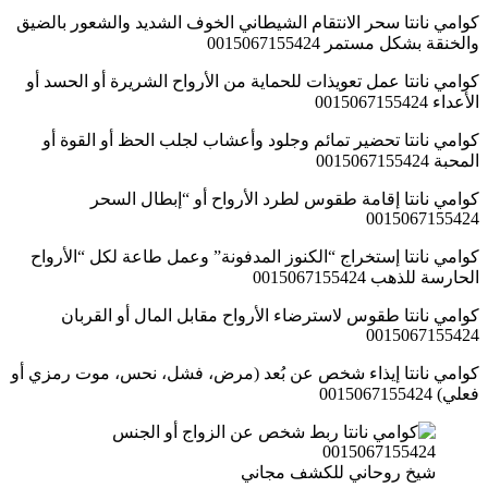
كوامي نانتا سحر الانتقام الشيطاني الخوف الشديد والشعور بالضيق
والخنقة بشكل مستمر 0015067155424
كوامي نانتا عمل تعويذات للحماية من الأرواح الشريرة أو الحسد أو
الأعداء 0015067155424
كوامي نانتا تحضير تمائم وجلود وأعشاب لجلب الحظ أو القوة أو
المحبة 0015067155424
كوامي نانتا إقامة طقوس لطرد الأرواح أو “إبطال السحر
0015067155424
كوامي نانتا إستخراج “الكنوز المدفونة” وعمل طاعة لكل “الأرواح
الحارسة للذهب 0015067155424
كوامي نانتا طقوس لاسترضاء الأرواح مقابل المال أو القربان
0015067155424
كوامي نانتا إيذاء شخص عن بُعد (مرض، فشل، نحس، موت رمزي أو
فعلي) 0015067155424
شيخ روحاني للكشف مجاني