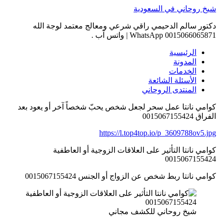
Skip
شيخ روحاني في السعودية
to
content
دكتور سالم الدحيمي راقي شرعي ومعالج معتمد لوجة الله
0015066065871 WhatsApp | واتس آب .
الرئيسية
المدونة
الخدمات
الأسئلة الشائعة
المنتدى الروحاني
كوامي نانتا عمل سحر لجعل شخص يحبّ شخصاً آخر أو يعود بعد
الفراق 0015067155424
https://l.top4top.io/p_3609788ov5.jpg
كوامي نانتا التأثير على العلاقات الزوجية أو العاطفية
0015067155424
كوامي نانتا ربط شخص عن الزواج أو الجنس 0015067155424
شيخ روحاني للكشف مجاني