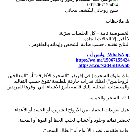
شيخ روحاني للكشف مجاني
⚠️ ملاحظات
الخصوصية تامة – كل الجلسات سرّية.
لا أقبل إلا الحالات الجادة.
النتائج تختلف حسب طاقة الشخص وإيمانه بالطقوس.
WhatsApp | واتس آب
https://wa.me/15067155424
https://t.co/N2d4SBKAhb
ملك ملوك السحرة ( في إفريقيا “السحرة الأفارقة” أو “المعالجين
الروحانيين”) امتلك قدرات خارقة للطبيعة تتنوع حسب التقاليد
والمعتقدات المحلية. إليك قائمة بأبرز الأشياء التي اوفرها للمريدين:
🪄 1. السحر والحماية
عمل تعويذات للحماية من الأرواح الشريرة أو الحسد أو الأعداء.
تحضير تمائم وجلود وأعشاب لجلب الحظ أو القوة أو المحبة.
إقامة طقوس لطرد الأرواح أو “إبطال السحر”.