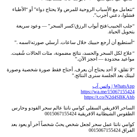
“نتعامل مع الأسباب الروحية للمرض ولا يحتاج دواء” أو “الأطباء
فشلوا، دعني أجرب”.
“جلب الحبيب/فتح أبواب الرزق/كسر السحر” — وعود سريعة
بتحويل الحياة.
“أستطيع أن أرجع حبيبك خلال ساعات. أرسلي صورته/اسمه .”
“علاج لكل السحر والحسد، نتائج مضمونة، مئات الحالات شُفيت.
مواعيد محدودة — احجز الآن.”
“لا تقلق، لا أحد يحتاج أن يعرف. أحتاج فقط صورة شخصية وصورة
لبيتك بعد الجلسة سنرى النتائج.”
WhatsApp | واتس آب
https://wa.me/15067155424
https://t.co/N2d4SBKAhb
الساحر الافريقي السفلي كوامي نانتا عالم سحر الفودو وحارس
الطقوس الشيطانية الافريقية 0015067155424
كوامي نانتا عمل سحر لجعل شخص يحبّ شخصاً آخر أو يعود بعد
الفراق 0015067155424