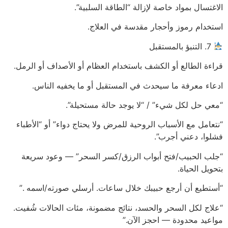
الاغتسال بمواد خاصة لإزالة “الطاقة السلبية”.
استخدام رموز وأحجار مقدسة في العلاج.
7. التنبؤ بالمستقبل
قراءة الطالع أو الكشف باستخدام العظام أو الأصداف أو الرمل.
ادعاء معرفة ما سيحدث في المستقبل أو ما يخفيه الناس.
“معي حل لكل شيء” / “لا يوجد حالة مستحيلة”.
“نتعامل مع الأسباب الروحية للمرض ولا يحتاج دواء” أو “الأطباء
فشلوا، دعني أجرب”.
“جلب الحبيب/فتح أبواب الرزق/كسر السحر” — وعود سريعة
بتحويل الحياة.
“أستطيع أن أرجع حبيبك خلال ساعات. أرسلي صورته/اسمه .”
“علاج لكل السحر والحسد، نتائج مضمونة، مئات الحالات شُفيت.
مواعيد محدودة — احجز الآن.”