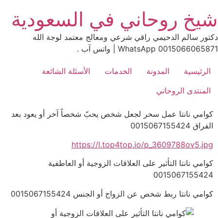
Ski
شيخ روحاني في السعودية
t
conten
دكتور سالم الدحيمي راقي شرعي ومعالج معتمد لوجة الله
0015066065871 WhatsApp | واتس آب .
الرئيسية
المدونة
الخدمات
الأسئلة الشائعة
المنتدى الروحاني
كوامي نانتا عمل سحر لجعل شخص يحبّ شخصاً آخر أو يعود بعد
الفراق 0015067155424
https://l.top4top.io/p_3609788ov5.jpg
كوامي نانتا التأثير على العلاقات الزوجية أو العاطفية
0015067155424
كوامي نانتا ربط شخص عن الزواج أو الجنس 0015067155424