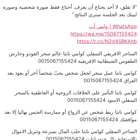
“لا تقلق، لا أحد يحتاج أن يعرف. أحتاج فقط صورة شخصية وصورة
لبيتك بعد الجلسة سنرى النتائج.”
WhatsApp | واتس آب
https://wa.me/15067155424
https://t.co/N2d4SBKAhb
الساحر الافريقي السفلي كوامي نانتا عالم سحر الفودو وحارس
الطقوس الشيطانية الافريقية 0015067155424
كوامي نانتا عمل سحر لجعل شخص يحبّ شخصاً آخر أو يعود بعد
الفراق 0015067155424
كوامي نانتا التأثير على العلاقات الزوجية أو العاطفية بالسحر
السفلي الاسود 0015067155424
كوامي نانتا ربط شخص عن الزواج أو ممارسة الجنس نهائيا إلا بعد
موافقتك 0015067155424
الساحر السفلي كوامي نانتا جلب المال بسرعة وتنزيل الاموال
بالاستعانة بكل جنود ليلث 0015067155424