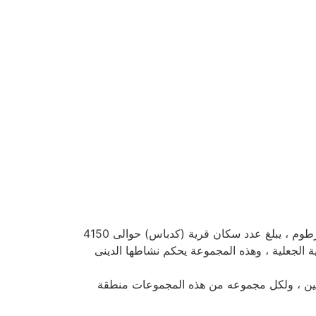
تقع قرية كدباس على الضفة الغربية لنهرالنيل وهى تحازى مدينة بربر ، التى تبعد مسافة 340 كيلو متر شمال العاصمة الخرطوم ، يبلغ عدد سكان قرية (كدباس) حوالى 4150
 الجعلية ، وهذه المجموعة يحكم نشاطها الدينى
عليين ، ولكل مجموعه من هذه المجموعات منطقة