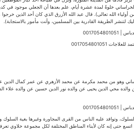
لخراساني خلوةً لمدة عشرة أيام، علم بعدها أن الجعلي موجود في كد
أولياء الله تعالى). قال عبد الله الأزرق الذي كان أحد الذين خرجوا مع ا
يك لتنشر الطريقة القادرية بين المسلمين، وأنت مأمور بالاستجابة).
00170548
 0017054801051
ساني وهو من محمد مكرمة عن محمد الأزهري عن عمر كمال الدين عن 
الده محي الدين يحيى عن والده نور الدين حسين عن والده علاء الدي
00170548
سلوك، وتوافد عليه الناس من القرى المجاورة وغيرها بغية السلوك وا
اتسع حتى إنه كان لأبناء المناطق المختلفة لكل مجموعة خلاوي تعرف ب