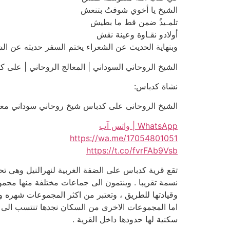
الشيخ يا أخوي شوفتُ بتنعش
تلمـيذُ ضمن قط ما بطيش
أولادو نقـاوة وعينة نقش
وبنهاية الحديث عن الشعراء يختم السفر حديثه عن الش
الشيخ الروحاني السوداني | المعالج الروحاني | على كدباس | 01051
نشاة كدباس:
الشيخ الروحانى على كدباس شيخ روحاني سوداني معتمد للعلاجات
WhatsApp | واتس آب
https://wa.me/17054801051
https://t.co/fvrFAb9Vsb
نسمة تقريبا . وينتمون الى جماعات مختلفة منها مجمو
وقيادتها للطريق ، وتعتبر من اكثر المجموعات شهره و
اما المجموعات الاخرى من السكان نجدها تنتسب الى ا
سكنية لها حدودها داخل القرية .