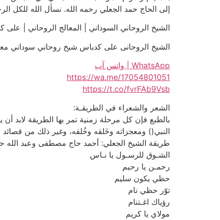
إلى الحاج حمد الجعلي رحمه الله. نسأل الله للكل الر
الشيخ الروحاني السوداني | المعالج الروحاني | على كدباس | 01051
الشيخ الروحانى على كدباس شيخ روحاني سوداني معتمد للعلاجات
WhatsApp | واتس آب
https://wa.me/17054801051
https://t.co/fvrFAb9Vsb
الشعر والشعراء في الطريقـة:
بالطبع فإن كل مرحلة زمنية تمر بها الطريقة لابد أن يك
النبي() ومعجزاته وخَلقه وخُلقه، وغير ذلك من قصائد 
طريقة الشيخ الجعلي: أحمد حاج مصطفى وعبد الله حا
الشـوق للرسـول يا نـاس
رحمـن يا رحيم
حظي يكون سليم
توّر حظي نام
رؤياك اغـتنام
مولاي يا كريم