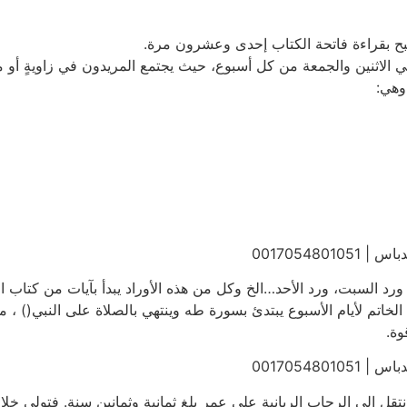
لصبح بقراءة فاتحة الكتاب إحدى وعشرون مرة.
تي الاثنين والجمعة من كل أسبوع، حيث يجتمع المريدون في زاويةٍ أو م
وهي:
00170548
 ورد السبت، ورد الأحد…الخ وكل من هذه الأوراد يبدأ بآيات من كتاب
ة الخاتم لأيام الأسبوع يبتدئ بسورة طه وينتهي بالصلاة على النبي() ، م
وة.
00170548
تقل إلى الرحاب الربانية على عمرٍ بلغ ثمانية وثمانين سنة. فتولى خل