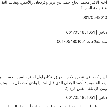
خيه الأكبر محمد الحاج حمد، بين بربر وكردفان والأبيض. وهنالك التق
فريضة الحج (1).
00170548
 0017054801051
الذين كانوا في عصره لأخذ الطريق. فكان أول لقاءه بالسيد الحسن ا
قة الختمية إلا أحمد الجعلي الذي قال له: (يا ولدي أنت طريقتك بت
ن كل تلقى نفس الرد (2).
00170548
في تلك الايام دخل الشيخ عبد الرحمن الخراساني (1) بربر قادماً من المدينة المنورة، ونزل في ضياف