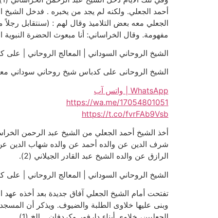
أحمد الجعلي. ولكنه لم يجد من يخبره . فدخل الشيخ ا
الجعلي معه بعض التلاميذ وقال لهم : (سنتقابل رجلاً من 
مفهومة. وقال الخراساني: أنا مبعوث الحضرة النبوية ال
الشيخ الروحاني السوداني | المعالج الروحاني | على كدباس | 01051
الشيخ الروحانى على كدباس شيخ روحاني سوداني معتمد للعلاجات
WhatsApp | واتس آب
https://wa.me/17054801051
https://t.co/fvrFAb9Vsb
أخذ الشيخ أحمد الجعلي من الشيخ عبد الرحمن الخرا
شرف الدين عن والده أحمد عن والده شهاب الدين عن و
الرازق عن والده الشيخ عبد القادر الجيلاني (2).
الشيخ الروحاني السوداني | المعالج الروحاني | على كدباس | 01051
تفتحت أمام الشيخ الجعلي آفاق جديدة بعد أخذه عهد ال
وبنى عليها خلاوى الطلبة والضيوف. ويذكر أن المسجد 
الجعليين، خلاوى أبناء دارفور وكردفان… الخ (1).