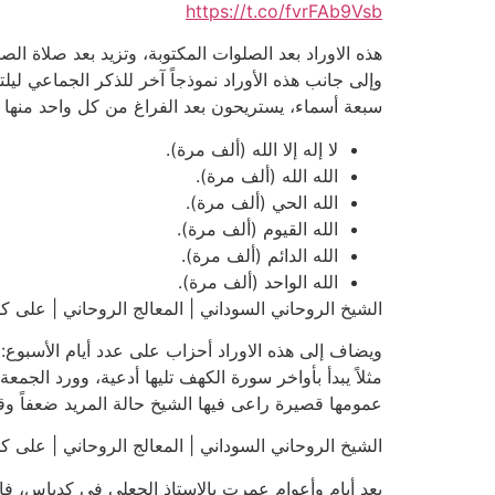
https://t.co/fvrFAb9Vsb
هذه الاوراد بعد الصلوات المكتوبة، وتزيد بعد صلاة ا
وإلى جانب هذه الأوراد نموذجاً آخر للذكر الجماعي ليل
سبعة أسماء، يستريحون بعد الفراغ من كل واحد منها 
لا إله إلا الله (ألف مرة).
الله الله (ألف مرة).
الله الحي (ألف مرة).
الله القيوم (ألف مرة).
الله الدائم (ألف مرة).
الله الواحد (ألف مرة).
الشيخ الروحاني السوداني | المعالج الروحاني | على كدباس | 01051
ويضاف إلى هذه الاوراد أحزاب على عدد أيام الأسبوع:
مثلاً يبدأ بأواخر سورة الكهف تليها أدعية، وورد الجمع
عمومها قصيرة راعى فيها الشيخ حالة المريد ضعفاً وق
الشيخ الروحاني السوداني | المعالج الروحاني | على كدباس | 01051
بعد أيام وأعوام عمرت بالاستاذ الجعلي في كدباس، فان