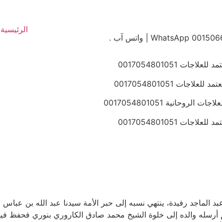
الرئيسية
 0017054801051
ات 0017054801051
حانية 0017054801051
 0017054801051
م أرسله والده إلى خلوة الشيخ محمد صادق الكاروري بنوري فحفظ فيها