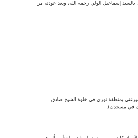
ى بالسيد إسماعيل الولي رحمه الله، وبعد عودته من
لميرغني بمنطقة نوري في خلوة الشيخ صادق
جيك في مسجدك).
ة أحد كبار الموظفين الأتراك كان اسمه محمد السنان، وابتدأ يسأل عن