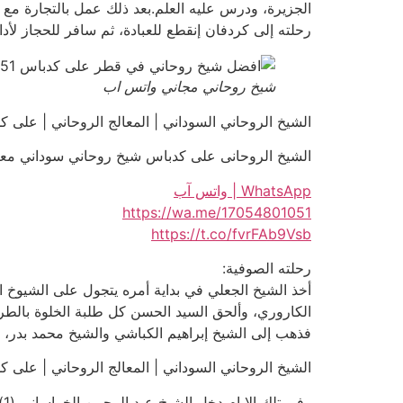
الجزيرة، ودرس عليه العلم.بعد ذلك عمل بالتجارة مع أ
رحلته إلى كردفان إنقطع للعبادة، ثم سافر للحجاز لأداء 
شيخ روحاني مجاني واتس اب
الشيخ الروحاني السوداني | المعالج الروحاني | على كدباس | 01051
الشيخ الروحانى على كدباس شيخ روحاني سوداني معتمد للعلاجات
WhatsApp | واتس آب
https://wa.me/17054801051
https://t.co/fvrFAb9Vsb
رحلته الصوفية:
أخذ الشيخ الجعلي في بداية أمره يتجول على الشيوخ 
الكاروري، وألحق السيد الحسن كل طلبة الخلوة بالطري
فذهب إلى الشيخ إبراهيم الكباشي والشيخ محمد بدر، وم
الشيخ الروحاني السوداني | المعالج الروحاني | على كدباس | 01051
و