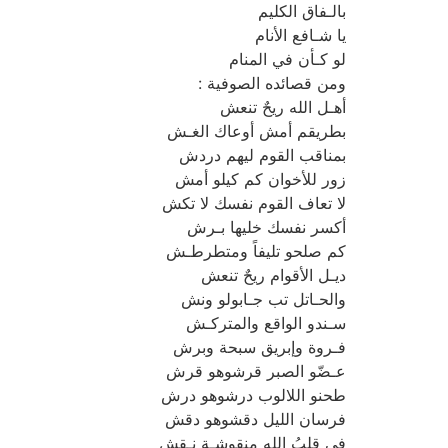
بالـفاق الكليم
يا شـافع الأنام
لو كـأن في المنام
ومن قصائده الصوفية :
أهـل الله ريحٌ تنعش
بطريقم أمش أوعاك الغـش
بمناقب القوم ليهم دردش
زور للأخوان كم كيلو أمش
لا تعاف القوم نفسك لا تكش
أكسر نفسك خليها بـرش
كم صلحو تليفاً ومتطرطـش
ديـل الأقوام ريحٌ تنعش
والحـاتل تب جـابولو ونش
سـندو الواقع والمتركـش
فـروة وإبريق سبحة وبرش
عـضّو الصبر قرشوهو قرش
طحنو اللالوب درشوهو درش
فرسان الليل دقشوهو دقش
في قلبُ الله منقوشـة نـقش