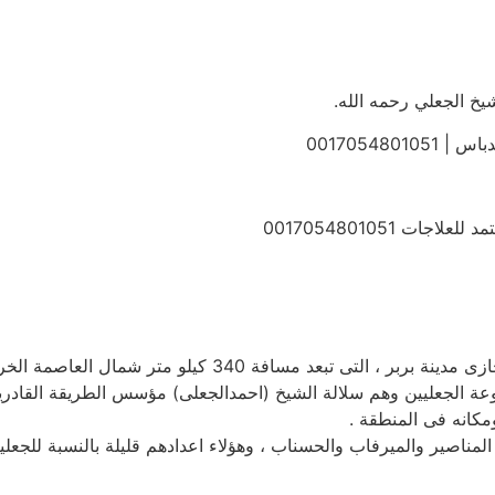
يخ الجعلي رحمه الله.
00170548
 0017054801051
عة الجعليين وهم سلالة الشيخ (احمدالجعلى) مؤسس الطريقة القادرية
مكانه فى المنطقة .
لمناصير والميرفاب والحسناب ، وهؤلاء اعدادهم قليلة بالنسبة للج