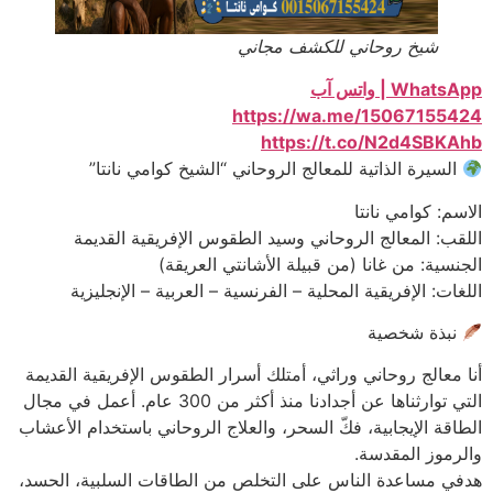
شيخ روحاني للكشف مجاني
WhatsApp | واتس آب
https://wa.me/15067155424
https://t.co/N2d4SBKAhb
السيرة الذاتية للمعالج الروحاني “الشيخ كوامي نانتا”
الاسم: كوامي نانتا
اللقب: المعالج الروحاني وسيد الطقوس الإفريقية القديمة
الجنسية: من غانا (من قبيلة الأشانتي العريقة)
اللغات: الإفريقية المحلية – الفرنسية – العربية – الإنجليزية
نبذة شخصية
أنا معالج روحاني وراثي، أمتلك أسرار الطقوس الإفريقية القديمة
التي توارثناها عن أجدادنا منذ أكثر من 300 عام. أعمل في مجال
الطاقة الإيجابية، فكّ السحر، والعلاج الروحاني باستخدام الأعشاب
والرموز المقدسة.
هدفي مساعدة الناس على التخلص من الطاقات السلبية، الحسد،