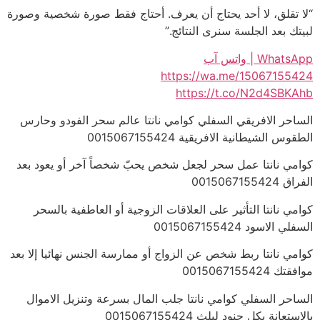
“لا تقلق، لا أحد يحتاج أن يعرف. أحتاج فقط صورة شخصية وصورة
لبيتك بعد الجلسة سنرى النتائج.”
WhatsApp | واتس آب
https://wa.me/15067155424
https://t.co/N2d4SBKAhb
الساحر الافريقي السفلي كوامي نانتا عالم سحر الفودو وحارس
الطقوس الشيطانية الافريقية 0015067155424
كوامي نانتا عمل سحر لجعل شخص يحبّ شخصاً آخر أو يعود بعد
الفراق 0015067155424
كوامي نانتا التأثير على العلاقات الزوجية أو العاطفية بالسحر
السفلي الاسود 0015067155424
كوامي نانتا ربط شخص عن الزواج أو ممارسة الجنس نهائيا إلا بعد
موافقتك 0015067155424
الساحر السفلي كوامي نانتا جلب المال بسرعة وتنزيل الاموال
بالاستعانة بكل جنود ليلث 0015067155424