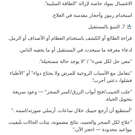
الاغتسال بمواد خاصة لإزالة “الطاقة السلبية”.
استخدام رموز وأحجار مقدسة في العلاج.
7. التنبؤ بالمستقبل
قراءة الطالع أو الكشف باستخدام العظام أو الأصداف أو الرمل.
ادعاء معرفة ما سيحدث في المستقبل أو ما يخفيه الناس.
“معي حل لكل شيء” / “لا يوجد حالة مستحيلة”.
“نتعامل مع الأسباب الروحية للمرض ولا يحتاج دواء” أو “الأطباء
فشلوا، دعني أجرب”.
“جلب الحبيب/فتح أبواب الرزق/كسر السحر” — وعود سريعة
بتحويل الحياة.
“أستطيع أن أرجع حبيبك خلال ساعات. أرسلي صورته/اسمه .”
“علاج لكل السحر والحسد، نتائج مضمونة، مئات الحالات شُفيت.
مواعيد محدودة — احجز الآن.”