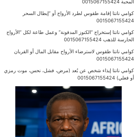
المحبة 0015067155424
كوامي نانتا إقامة طقوس لطرد الأرواح أو “إبطال السحر
0015067155424
كوامي نانتا إستخراج “الكنوز المدفونة” وعمل طاعة لكل “الأرواح
الحارسة للذهب 0015067155424
كوامي نانتا طقوس لاسترضاء الأرواح مقابل المال أو القربان
0015067155424
كوامي نانتا إيذاء شخص عن بُعد (مرض، فشل، نحس، موت رمزي
أو فعلي) 0015067155424