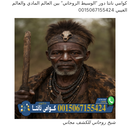
كوامي نانتا دور “الوسيط الروحاني” بين العالم المادي والعالم
الغيبي 0015067155424
شيخ روحاني للكشف مجاني