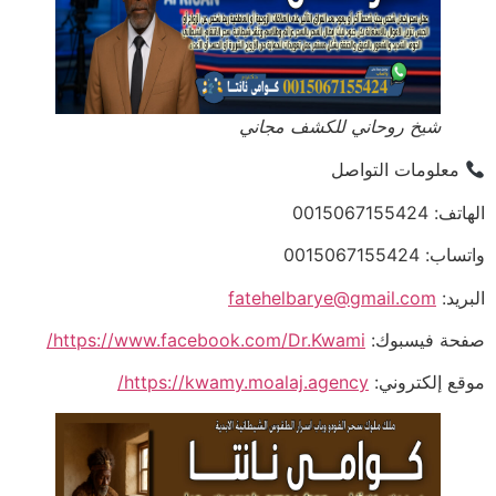
شيخ روحاني للكشف مجاني
معلومات التواصل
الهاتف: 0015067155424
واتساب: 0015067155424
البريد:
fatehelbarye@gmail.com
صفحة فيسبوك:
https://www.facebook.com/Dr.Kwami/
موقع إلكتروني:
https://kwamy.moalaj.agency/