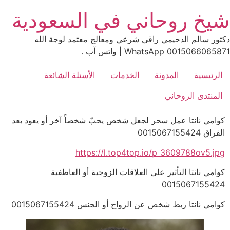
Ski
شيخ روحاني في السعودية
t
conten
دكتور سالم الدحيمي راقي شرعي ومعالج معتمد لوجة الله
0015066065871 WhatsApp | واتس آب .
الرئيسية
المدونة
الخدمات
الأسئلة الشائعة
المنتدى الروحاني
كوامي نانتا عمل سحر لجعل شخص يحبّ شخصاً آخر أو يعود بعد
الفراق 0015067155424
https://l.top4top.io/p_3609788ov5.jpg
كوامي نانتا التأثير على العلاقات الزوجية أو العاطفية
0015067155424
كوامي نانتا ربط شخص عن الزواج أو الجنس 0015067155424