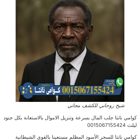
شيخ روحاني للكشف مجاني
كوامي نانتا جلب المال بسرعة وتنزيل الاموال بالاستعانة بكل جنود
ليلث 0015067155424
كوامي نانتا للسحر الأسود المظلم مستعينا بالقوى الشيطانية