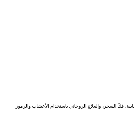
ارثناها عن أجدادنا منذ أكثر من 300 عام. أعمل في مجال الطاقة الإيجابية، فكّ السحر، والعلاج الروحاني باستخدام الأعشاب والرموز