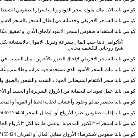
كوامي نانتا آلان ملك ملوك سحر الفودو وباب اسرار الطقوس الشيطانية الابدية 424
كوامي نانتا الساحر الافريقي وخدماتة في إبطال السحر بالسحر الاسود وسحر الفو
كوامي نانتا استخدام طقوس السحر الاسود لإلحاق الأذى أو تحقيق مكاسب شخصية
شيخ روحاني للكشف مجاني
كوامي نانتا الساحر الافريقي لإلحاق الضرر بالآخرين، مثل التسبب في المرض أو
كوامي نانتا ملك السحر الأسود الذي تستخدم فيه عزائم وطلاسم وعُقَد شيطانية 24
كوامي نانتا سحر الانتقام الشيطاني الخوف الشديد والشعور بالضيق والخنقة بش
كوامي نانتا عمل تعويذات للحماية من الأرواح الشريرة أو الحسد أو الأعداء 067155424
كوامي نانتا تحضير تمائم وجلود وأعشاب لجلب الحظ أو القوة أو المحبة 015067155424
كوامي نانتا إقامة طقوس لطرد الأرواح أو “إبطال السحر 0015067155424
كوامي نانتا إستخراج “الكنوز المدفونة” وعمل طاعة لكل “الأرواح الحارسة للذهب 
كوامي نانتا طقوس لاسترضاء الأرواح مقابل المال أو القربان 0015067155424