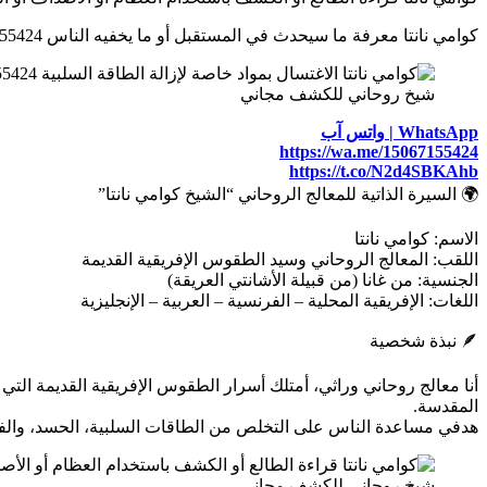
كوامي نانتا معرفة ما سيحدث في المستقبل أو ما يخفيه الناس 0015067155424
شيخ روحاني للكشف مجاني
WhatsApp | واتس آب
https://wa.me/15067155424
https://t.co/N2d4SBKAhb
🌍 السيرة الذاتية للمعالج الروحاني “الشيخ كوامي نانتا”
الاسم: كوامي نانتا
اللقب: المعالج الروحاني وسيد الطقوس الإفريقية القديمة
الجنسية: من غانا (من قبيلة الأشانتي العريقة)
اللغات: الإفريقية المحلية – الفرنسية – العربية – الإنجليزية
🪶 نبذة شخصية
المقدسة.
هدفي مساعدة الناس على التخلص من الطاقات السلبية، الحسد، والفشل
شيخ روحاني للكشف مجاني