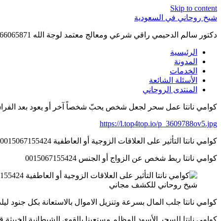
Skip to content
شيخ روحاني في السعودية
دكتور سالم الدحيمي راقي شرعي ومعالج معتمد لوجة الله 0015066065871 WhatsApp | واتس آب .
الرئيسية
المدونة
الخدمات
الأسئلة الشائعة
المنتدى الروحاني
كوامي نانتا عمل سحر لجعل شخص يحبّ شخصاً آخر أو يعود بعد الفراق 15067155424
https://l.top4top.io/p_3609788ov5.jpg
كوامي نانتا التأثير على العلاقات الزوجية أو العاطفية 0015067155424
كوامي نانتا ربط شخص عن الزواج أو الجنس 0015067155424
شيخ روحاني للكشف مجاني
كوامي نانتا جلب المال بسرعة وتنزيل الاموال بالاستعانة بكل جنود ليلث 5067155424
كوامي نانتا للسحر الأسود المظلم مستعينا بالقوى الشيطانية الخبيثة قوى الجوجو 4