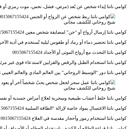
كوامي نانتا إيذاء شخص عن بُعد (مرض، فشل، نحس، موت رمزي أو فعلي) 67155424
شيخ روحاني للكشف مجاني
كوامي نانتا إرسال أرواح أو “جن” لمضايقة شخص معين 0015067155424
كوامي نانتا تحضير دماء أو رماد أو طقوس ليلية تُستخدم في أذية الآخرين 067155424
كوامي نانتا التحدث مع أرواح الموتى أو الأجداد 0015067155424
كوامي نانتا استخدام الطبل والرقص والقرابين لاستدعاء قوى غير مرئية 15067155424
كوامي نانتا دور “الوسيط الروحاني” بين العالم المادي والعالم الغيبي 0015067155424
شيخ روحاني للكشف مجاني
كوامي نانتا خلط أعشاب طبيعية وسحرية لعلاج أمراض جسدية أو نفسية 5067155424
كوامي نانتا الاغتسال بمواد خاصة لإزالة “الطاقة السلبية 0015067155424
كوامي نانتا استخدام رموز وأحجار مقدسة في العلاج 0015067155424
كوامي نانتا قراءة الطالع أو الكشف باستخدام العظام أو الأصداف أو الرمل 7155424