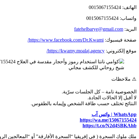
الهاتف: 0015067155424
واتساب: 0015067155424
البريد:
fatehelbarye@gmail.com
صفحة فيسبوك:
https://www.facebook.com/Dr.Kwami/
موقع إلكتروني:
https://kwamy.moalaj.agency/
شيخ روحاني للكشف مجاني
⚠️ ملاحظات
الخصوصية تامة – كل الجلسات سرّية.
لا أقبل إلا الحالات الجادة.
النتائج تختلف حسب طاقة الشخص وإيمانه بالطقوس.
WhatsApp | واتس آب
https://wa.me/15067155424
https://t.co/N2d4SBKAhb
ملك ملوك السحرة ( في إفريقيا “السحرة الأفارقة” أو “المعالجين الروح