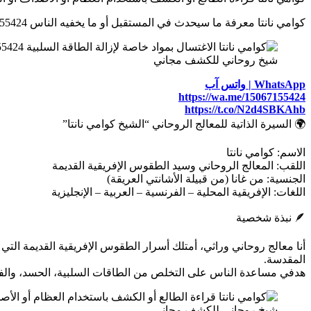
كوامي نانتا معرفة ما سيحدث في المستقبل أو ما يخفيه الناس 0015067155424
شيخ روحاني للكشف مجاني
WhatsApp | واتس آب
https://wa.me/15067155424
https://t.co/N2d4SBKAhb
🌍 السيرة الذاتية للمعالج الروحاني “الشيخ كوامي نانتا”
الاسم: كوامي نانتا
اللقب: المعالج الروحاني وسيد الطقوس الإفريقية القديمة
الجنسية: من غانا (من قبيلة الأشانتي العريقة)
اللغات: الإفريقية المحلية – الفرنسية – العربية – الإنجليزية
🪶 نبذة شخصية
المقدسة.
هدفي مساعدة الناس على التخلص من الطاقات السلبية، الحسد، والفشل
شيخ روحاني للكشف مجاني