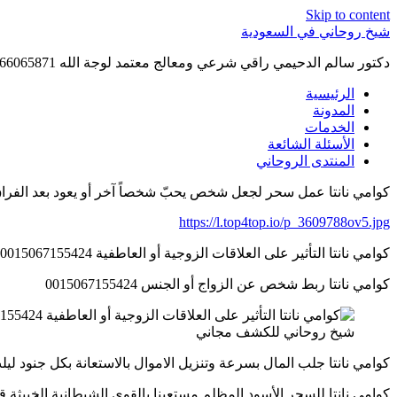
Skip to content
شيخ روحاني في السعودية
دكتور سالم الدحيمي راقي شرعي ومعالج معتمد لوجة الله 0015066065871 WhatsApp | واتس آب .
الرئيسية
المدونة
الخدمات
الأسئلة الشائعة
المنتدى الروحاني
كوامي نانتا عمل سحر لجعل شخص يحبّ شخصاً آخر أو يعود بعد الفراق 15067155424
https://l.top4top.io/p_3609788ov5.jpg
كوامي نانتا التأثير على العلاقات الزوجية أو العاطفية 0015067155424
كوامي نانتا ربط شخص عن الزواج أو الجنس 0015067155424
شيخ روحاني للكشف مجاني
كوامي نانتا جلب المال بسرعة وتنزيل الاموال بالاستعانة بكل جنود ليلث 5067155424
كوامي نانتا للسحر الأسود المظلم مستعينا بالقوى الشيطانية الخبيثة قوى الجوجو 4