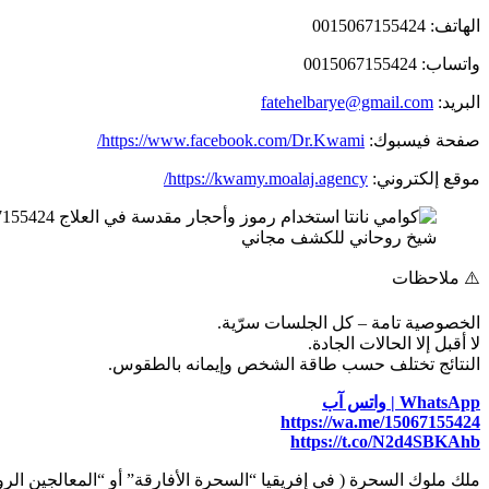
الهاتف: 0015067155424
واتساب: 0015067155424
البريد:
fatehelbarye@gmail.com
صفحة فيسبوك:
https://www.facebook.com/Dr.Kwami/
موقع إلكتروني:
https://kwamy.moalaj.agency/
شيخ روحاني للكشف مجاني
⚠️ ملاحظات
الخصوصية تامة – كل الجلسات سرّية.
لا أقبل إلا الحالات الجادة.
النتائج تختلف حسب طاقة الشخص وإيمانه بالطقوس.
WhatsApp | واتس آب
https://wa.me/15067155424
https://t.co/N2d4SBKAhb
ملك ملوك السحرة ( في إفريقيا “السحرة الأفارقة” أو “المعالجين الروح