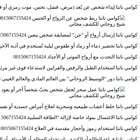
كوامي نانتا إيذاء شخص عن بُعد (مرض، فشل، نحس، موت رمزي أو فعلي) 67155424
شيخ روحاني للكشف مجاني
كوامي نانتا إرسال أرواح أو “جن” لمضايقة شخص معين 0015067155424
كوامي نانتا تحضير دماء أو رماد أو طقوس ليلية تُستخدم في أذية الآخرين 067155424
كوامي نانتا التحدث مع أرواح الموتى أو الأجداد 0015067155424
كوامي نانتا استخدام الطبل والرقص والقرابين لاستدعاء قوى غير مرئية 15067155424
كوامي نانتا دور “الوسيط الروحاني” بين العالم المادي والعالم الغيبي 0015067155424
شيخ روحاني للكشف مجاني
كوامي نانتا خلط أعشاب طبيعية وسحرية لعلاج أمراض جسدية أو نفسية 5067155424
كوامي نانتا الاغتسال بمواد خاصة لإزالة “الطاقة السلبية 0015067155424
كوامي نانتا استخدام رموز وأحجار مقدسة في العلاج 0015067155424
كوامي نانتا قراءة الطالع أو الكشف باستخدام العظام أو الأصداف أو الرمل 7155424