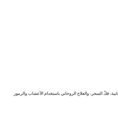
ارثناها عن أجدادنا منذ أكثر من 300 عام. أعمل في مجال الطاقة الإيجابية، فكّ السحر، والعلاج الروحاني باستخدام الأعشاب والرموز