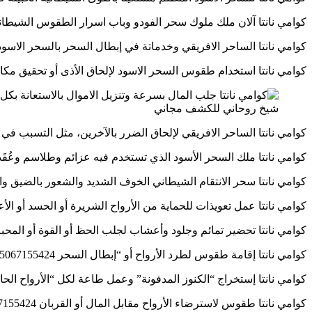
كوامي نانتا آلان ملك ملوك سحر الفودو وباب اسرار الطقوس الشيطانية الابدية 424
كوامي نانتا الساحر الافريقي وخدماتة في إبطال السحر بالسحر الاسود وسحر الفو
كوامي نانتا استخدام طقوس السحر الاسود لإلحاق الأذى أو تحقيق مكاسب شخصية
شيخ روحاني للكشف مجاني
كوامي نانتا الساحر الافريقي لإلحاق الضرر بالآخرين، مثل التسبب في المرض أو
كوامي نانتا ملك السحر الأسود الذي تستخدم فيه عزائم وطلاسم وعُقَد شيطانية 24
كوامي نانتا سحر الانتقام الشيطاني الخوف الشديد والشعور بالضيق والخنقة بش
كوامي نانتا عمل تعويذات للحماية من الأرواح الشريرة أو الحسد أو الأعداء 067155424
كوامي نانتا تحضير تمائم وجلود وأعشاب لجلب الحظ أو القوة أو المحبة 015067155424
كوامي نانتا إقامة طقوس لطرد الأرواح أو “إبطال السحر 0015067155424
كوامي نانتا إستخراج “الكنوز المدفونة” وعمل طاعة لكل “الأرواح الحارسة للذهب 
كوامي نانتا طقوس لاسترضاء الأرواح مقابل المال أو القربان 0015067155424