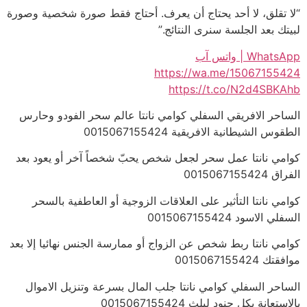
“لا تقلق، لا أحد يحتاج أن يعرف. أحتاج فقط صورة شخصية وصورة
لبيتك بعد الجلسة سنرى النتائج.”
WhatsApp | واتس آب
https://wa.me/15067155424
https://t.co/N2d4SBKAhb
الساحر الافريقي السفلي كوامي نانتا عالم سحر الفودو وحارس
الطقوس الشيطانية الافريقية 0015067155424
كوامي نانتا عمل سحر لجعل شخص يحبّ شخصاً آخر أو يعود بعد
الفراق 0015067155424
كوامي نانتا التأثير على العلاقات الزوجية أو العاطفية بالسحر
السفلي الاسود 0015067155424
كوامي نانتا ربط شخص عن الزواج أو ممارسة الجنس نهائيا إلا بعد
موافقتك 0015067155424
الساحر السفلي كوامي نانتا جلب المال بسرعة وتنزيل الاموال
بالاستعانة بكل جنود ليلث 0015067155424