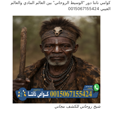
كوامي نانتا دور “الوسيط الروحاني” بين العالم المادي والعالم
الغيبي 0015067155424
شيخ روحاني للكشف مجاني