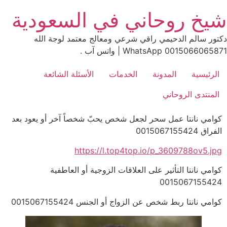
Ski
شيخ روحاني في السعودية
t
conten
دكتور سالم الدحيمي راقي شرعي ومعالج معتمد لوجة الله
0015066065871 WhatsApp | واتس آب .
الرئيسية
المدونة
الخدمات
الأسئلة الشائعة
المنتدى الروحاني
كوامي نانتا عمل سحر لجعل شخص يحبّ شخصاً آخر أو يعود بعد
الفراق 0015067155424
https://l.top4top.io/p_3609788ov5.jpg
كوامي نانتا التأثير على العلاقات الزوجية أو العاطفية
0015067155424
كوامي نانتا ربط شخص عن الزواج أو الجنس 0015067155424