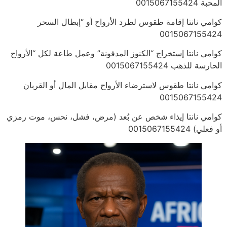
المحبة 0015067155424
كوامي نانتا إقامة طقوس لطرد الأرواح أو “إبطال السحر
0015067155424
كوامي نانتا إستخراج “الكنوز المدفونة” وعمل طاعة لكل “الأرواح
الحارسة للذهب 0015067155424
كوامي نانتا طقوس لاسترضاء الأرواح مقابل المال أو القربان
0015067155424
كوامي نانتا إيذاء شخص عن بُعد (مرض، فشل، نحس، موت رمزي
أو فعلي) 0015067155424