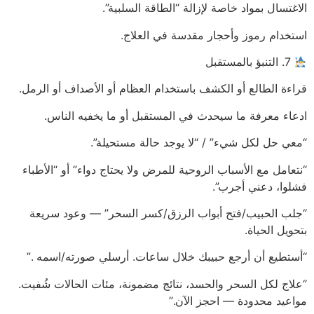
الاغتسال بمواد خاصة لإزالة “الطاقة السلبية”.
استخدام رموز وأحجار مقدسة في العلاج.
7. التنبؤ بالمستقبل
قراءة الطالع أو الكشف باستخدام العظام أو الأصداف أو الرمل.
ادعاء معرفة ما سيحدث في المستقبل أو ما يخفيه الناس.
“معي حل لكل شيء” / “لا يوجد حالة مستحيلة”.
“نتعامل مع الأسباب الروحية للمرض ولا يحتاج دواء” أو “الأطباء
فشلوا، دعني أجرب”.
“جلب الحبيب/فتح أبواب الرزق/كسر السحر” — وعود سريعة
بتحويل الحياة.
“أستطيع أن أرجع حبيبك خلال ساعات. أرسلي صورته/اسمه .”
“علاج لكل السحر والحسد، نتائج مضمونة، مئات الحالات شُفيت.
مواعيد محدودة — احجز الآن.”