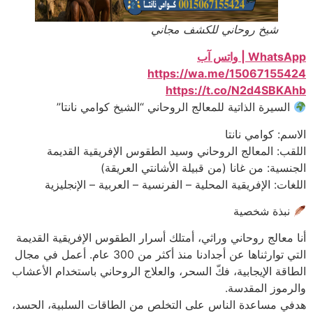
شيخ روحاني للكشف مجاني
WhatsApp | واتس آب
https://wa.me/15067155424
https://t.co/N2d4SBKAhb
السيرة الذاتية للمعالج الروحاني “الشيخ كوامي نانتا”
الاسم: كوامي نانتا
اللقب: المعالج الروحاني وسيد الطقوس الإفريقية القديمة
الجنسية: من غانا (من قبيلة الأشانتي العريقة)
اللغات: الإفريقية المحلية – الفرنسية – العربية – الإنجليزية
نبذة شخصية
أنا معالج روحاني وراثي، أمتلك أسرار الطقوس الإفريقية القديمة
التي توارثناها عن أجدادنا منذ أكثر من 300 عام. أعمل في مجال
الطاقة الإيجابية، فكّ السحر، والعلاج الروحاني باستخدام الأعشاب
والرموز المقدسة.
هدفي مساعدة الناس على التخلص من الطاقات السلبية، الحسد،