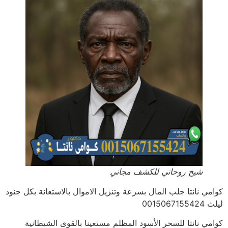
شيخ روحاني للكشف مجاني
كوامي نانتا جلب المال بسرعة وتنزيل الاموال بالاستعانة بكل جنود
ليلث 0015067155424
كوامي نانتا للسحر الأسود المظلم مستعينا بالقوى الشيطانية