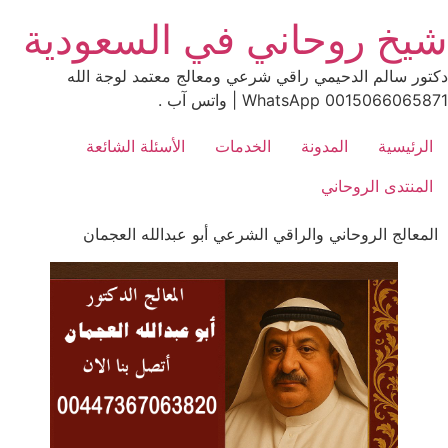
Ski
شيخ روحاني في السعودية
t
conten
دكتور سالم الدحيمي راقي شرعي ومعالج معتمد لوجة الله
0015066065871 WhatsApp | واتس آب .
الرئيسية
المدونة
الخدمات
الأسئلة الشائعة
المنتدى الروحاني
المعالج الروحاني والراقي الشرعي أبو عبدالله العجمان