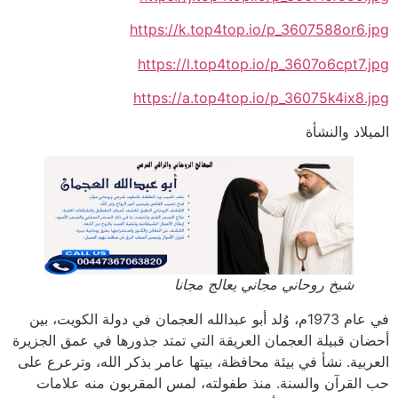
https://k.top4top.io/p_3607588or6.jpg
https://l.top4top.io/p_3607o6cpt7.jpg
https://a.top4top.io/p_36075k4ix8.jpg
الميلاد والنشأة
شيخ روحاني مجاني يعالج مجانا
في عام 1973م، وُلد أبو عبدالله العجمان في دولة الكويت، بين
أحضان قبيلة العجمان العريقة التي تمتد جذورها في عمق الجزيرة
العربية. نشأ في بيئة محافظة، بيتها عامر بذكر الله، وترعرع على
حب القرآن والسنة. منذ طفولته، لمس المقربون منه علامات