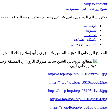
Skip to content
شيخ روحاني في السعودية
دكتور سالم الدحيمي راقي شرعي ومعالج معتمد لوجة الله 0015066065871 WhatsApp | واتس آب .
الرئيسية
المدونة
الخدمات
الأسئلة الشائعة
المنتدى الروحاني
المعالج الروحاني الشيخ سالم مبروك الزوي ( أبو إسلام ) فك السحر بجميع أنواعه 6
شيخ روحاني ليبي
https://i.top4top.io/p_3610dmrm41.jpg
https://j.top4top.io/p_3610gbocd2.jpg
https://k.top4top.io/p_36105u1vu3.jpg
https://l.top4top.io/p_3610qse1v4.jpg
https://a.top4top.io/p_36106j0gi5.jpg