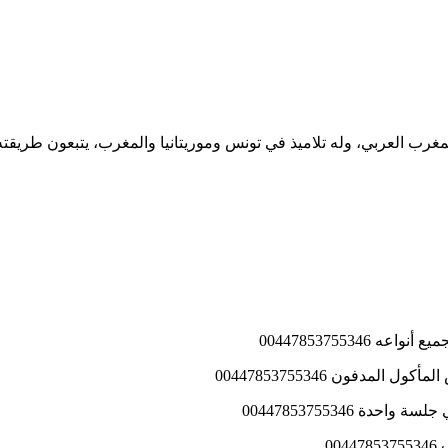
المغرب العربي، وله تلاميذ في تونس وموريتانيا والمغرب، يتبعون طريقته
0044785375534
دفون 00447853755346
 00447853755346
0