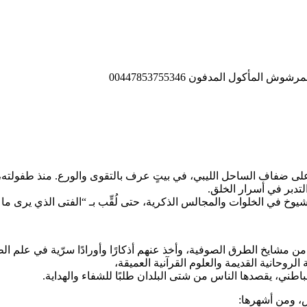
على ضفاف الساحل الليبي، في بيتٍ عرف بالتقوى والورع. منذ طفولت
لتدبر في أسرار الخلق.
خ في الخلوات والمجالس الذكرية، حتى لُقِّب بـ “الفتى الذي يرى ما ل
شايخ الطرق الصوفية، وأخذ عنهم أذكارًا وأورادًا سرّية في علم الطاق
الروحانية القديمة والعلوم القرآنية العميقة،
اطني، يقصدها الناس من شتى البلدان طلبًا للشفاء والهداية.
س، ومن أشهرها: