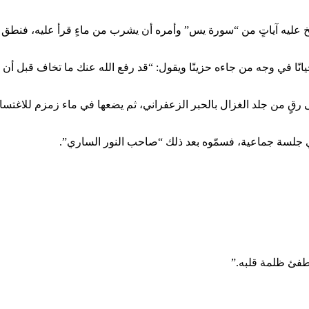
خ عليه آياتٍ من “سورة يس” وأمره أن يشرب من ماءٍ قرأ عليه، فنطق ع
يانًا في وجه من جاءه حزينًا ويقول: “قد رفع الله عنك ما تخاف قبل أن 
ى رقٍ من جلد الغزال بالحبر الزعفراني، ثم يضعها في ماء زمزم للاغتسال
في جلسة جماعية، فسمّوه بعد ذلك “صاحب النور الساري”.
يطفئ ظلمة قلبه.”