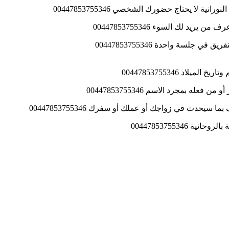
 لا يحتاج حضورك الشخصي 00447853755346
د لك السوء 00447853755346
د 00447853755346
 بمجرد الاسم 00447853755346
حدث في زواجك أو عملك أو سفرك 00447853755346
00447853755346