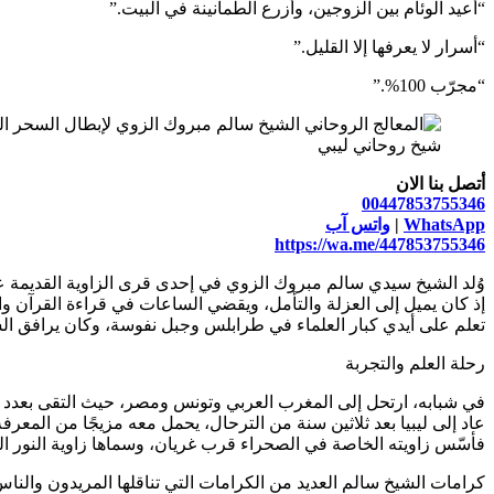
“أعيد الوئام بين الزوجين، وأزرع الطمأنينة في البيت.”
“أسرار لا يعرفها إلا القليل.”
“مجرّب 100%.”
شيخ روحاني ليبي
أتصل بنا الان
00447853755346
WhatsApp
|
واتس آب
https://wa.me/447853755346
وُلد الشيخ سيدي سالم مبروك الزوي في إحدى قرى الزاوية القديمة 
إذ كان يميل إلى العزلة والتأمل، ويقضي الساعات في قراءة القرآن وا
تعلم على أيدي كبار العلماء في طرابلس وجبل نفوسة، وكان يرافق الشيو
رحلة العلم والتجربة
في شبابه، ارتحل إلى المغرب العربي وتونس ومصر، حيث التقى بعدد من م
عاد إلى ليبيا بعد ثلاثين سنة من الترحال، يحمل معه مزيجًا من المعرفة 
فأسّس زاويته الخاصة في الصحراء قرب غريان، وسماها زاوية النور الب
كرامات الشيخ سالم العديد من الكرامات التي تناقلها المريدون والنا