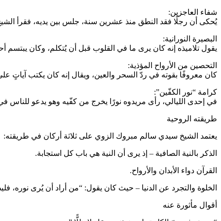
شفاء العاجزين:
يُحكى أن رجلًا فقد النطق منذ عشرين سنة، جلس بين يديه، فقرأ الشي
البصيرة النورانية:
يقول تلاميذه إنه كان يرى ما في القلوب قبل أن يُتكلم، وكان يبتسم أح
التحصين من الأرواح المؤذية:
كان معروفًا بقوته في ردّ السحر والعين، ويقال إنه كان يكتب آياتٍ عل
كرامة “نور الكفّين”:
في إحدى الليالي، رأى مريدوه نورًا يخرج من كفّيه وهو يدعو للناس 
طريقته الروحية
يعتمد الشيخ سيدي سالم مبروك الزوي على ثلاثة أركان في طريقته:
الذكر بالنية الصافية – إذ يرى أن النية هي باب كل استجابة.
القرآن دواء الأبدان والأرواح.
الخلوة والتجرد عن الدنيا – حيث كان يقول: “من أراد أن يُرى نوره، فل
أقوال مأثورة عنه