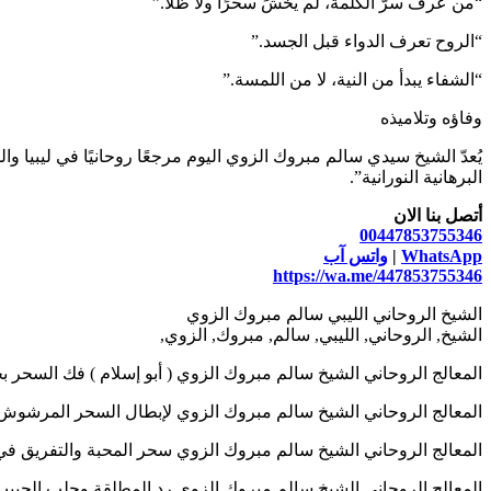
“من عرف سرّ الكلمة، لم يخشَ سحرًا ولا ظلًّا.”
“الروح تعرف الدواء قبل الجسد.”
“الشفاء يبدأ من النية، لا من اللمسة.”
وفاؤه وتلاميذه
يُعدّ الشيخ سيدي سالم مبروك الزوي اليوم مرجعًا روحانيًا في ليبيا و
البرهانية النورانية”.
أتصل بنا الان
00447853755346
WhatsApp
|
واتس آب
https://wa.me/447853755346
الشيخ الروحاني الليبي سالم مبروك الزوي
الشيخ, الروحاني, الليبي, سالم, مبروك, الزوي,
المعالج الروحاني الشيخ سالم مبروك الزوي ( أبو إسلام ) فك السحر بجميع أنواعه 6
المعالج الروحاني الشيخ سالم مبروك الزوي لإبطال السحر المرشوش المأكول الم
المعالج الروحاني الشيخ سالم مبروك الزوي سحر المحبة والتفريق في جلسة واحدة
المعالج الروحاني الشيخ سالم مبروك الزوي رد المطلقة وجلب الحبيب 0447853755346