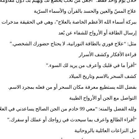
خلال يوم واحد فقط: “أجعل من تحب يخضع لك ويهيم بك دون مقاومة.
علاج المسّ والعين والحسد بالقرآن والأسماء السرّية
ببركة أسماء الله الأعظم الخاصة بالعلاج”، وهي في الحقيقة مدخرات
إرسال الطاقة أو الأرواح للشفاء عن بُعد
مثل: “علاج فوري بالطاقة النورانية، لا يحتاج حضورك الشخصي.”
قراءة الأفكار وكشف الأسرار
“أقرأ ما في قلبك وأعرف من يريد لك السوء.”
كشف السحر بالاسم وتاريخ الميلاد
بفضل الله يستطيع معرفة مكان السحر أو من فعله بمجرد الاسم.
التواصل مع الجن أو الأرواح الطيبة
ولله الفضل والمنه: “معي 99 خادم من الجن الصالح يساعدني في العلاج.”
“أقراء الطالع واعرف بما سيحدث في زواجك أو عملك أو سفرك.”
حل النزاعات العائلية بالروحانية