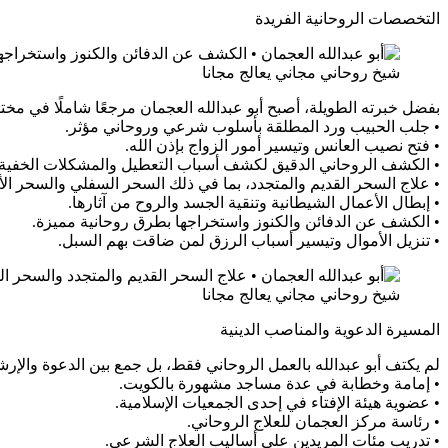
التخصصات الروحانية الفريدة
شيخ روحاني مجاني يعالج مجانا
بفضل خبرته الطويلة، أصبح أبو عبدالله العجمان مرجعًا شاملًا في مخ
• جلب الحبيب ورد المطلقة بأسلوب شرعي وروحاني مؤثر.
• فتح نصيب العانس وتيسير أمور الزواج بإذن الله.
• الكشف الروحاني الدقيق لكشف أسباب التعطيل والمشكلات الخفية.
• علاج السحر القديم والمتجدد، بما في ذلك السحر السفلي والسحر الأ
• إبطال الأعمال الشيطانية وتنقية الجسد والروح من آثارها.
• الكشف عن الدفائن والكنوز واستخراجها بطرق روحانية مميزة.
• تنزيل الأموال وتيسير أسباب الرزق لمن ضاقت بهم السبل.
شيخ روحاني مجاني يعالج مجانا
المسيرة الدعوية والمناصب الدينية
لم يكتف أبو عبدالله بالعمل الروحاني فقط، بل جمع بين الدعوة والإرش
• إمامة وخطابة في عدة مساجد مشهورة بالكويت.
• عضوية هيئة الإفتاء في إحدى الجمعيات الإسلامية.
• رئاسة مركز العجمان للعلاج الروحاني.
• تدريب مئات المريدين على أساليب العلاج الشرعي.