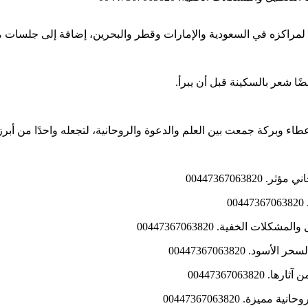
ًا لمراكزه في السعودية والإمارات وقطر والبحرين، إضافة إلى جلسات م
ضًا شعر بالسكينة قبل أن يبرأ.
 وبركة جمعت بين العلم والدعوة والروحانية، لتجعله واحدًا من أبرز 
00447367063
0
الخفية. 00447367063820
 00447367063820
00447367063
. 00447367063820