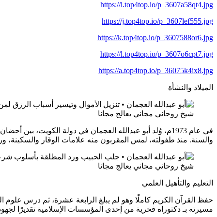
https://i.top4top.io/p_3607a58qt4.jpg
https://j.top4top.io/p_3607lef555.jpg
https://k.top4top.io/p_3607588or6.jpg
https://l.top4top.io/p_3607o6cpt7.jpg
https://a.top4top.io/p_36075k4ix8.jpg
الميلاد والنشأة
شيخ روحاني مجاني يعالج مجانا
في عام 1973م، وُلد أبو عبدالله العجمان في دولة الكويت، ب
والسنة. منذ طفولته، لمس المقربون منه علامات الوقار والسكينة، ورأو
شيخ روحاني مجاني يعالج مجانا
التعليم والتأهيل العلمي
حفظ القرآن الكريم كاملًا وهو لم يبلغ الرابعة عشرة، ثم درس علوم ال
مسيرته بـ دكتوراه فخرية من إحدى المؤسسات الإسلامية تقديرًا لجهود