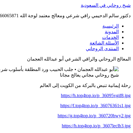
Skip
شيخ روحاني في السعودية
to
content
دكتور سالم الدحيمي راقي شرعي ومعالج معتمد لوجة الله 0015066065871 WhatsApp | واتس آب .
الرئيسية
المدونة
الخدمات
الأسئلة الشائعة
المنتدى الروحاني
المعالج الروحاني والراقي الشرعي أبو عبدالله العجمان
شيخ روحاني مجاني يعالج مجانا
رحلة إيمانية تنبض بالبركة من الكويت إلى العالم
https://h.top4top.io/p_36095vgif8.jpg
https://f.top4top.io/p_36076361s1.jpg
https://g.top4top.io/p_360720bwy2.jpg
https://h.top4top.io/p_3607leclb3.jpg