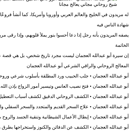
شيخ روحاني مجاني يعالج مجانا
له مريدون في الخليج والعالم العربي وأوروبا وأمريكا، كما أنشأ فروع
شهادة الناس فيه
يصفه المريدون بأنه رجل إذا دعا أحسوا بنور يملأ قلوبهم، وإذا رقى مري
الخاتمة
إن سيرة أبو عبدالله العجمان ليست مجرد تاريخ شخص، بل هي قصة عطاء
المعالج الروحاني والراقي الشرعي أبو عبدالله العجمان
أبو عبدالله العجمان • جلب الحبيب ورد المطلقة بأسلوب شرعي وروحاني مؤثر. 820
أبو عبدالله العجمان • فتح نصيب العانس وتيسير أمور الزواج بإذن الله. 0447367063820
أبو عبدالله العجمان • الكشف الروحاني الدقيق لكشف أسباب التعطيل والمشكلات 
أبو عبدالله العجمان • علاج السحر القديم والمتجدد والسحر السفلي والسحر الأسود.
أبو عبدالله العجمان • إبطال الأعمال الشيطانية وتنقية الجسد والروح من آثارها. 820
أبو عبدالله العجمان • الكشف عن الدفائن والكنوز واستخراجها بطرق روحانية مميزة