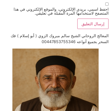
احفظ اسمي، بريدي الإلكتروني، والموقع الإلكتروني في هذا
المتصفح لاستخدامها المرة المقبلة في تعليقي.
المعالج الروحاني الشيخ سالم مبروك الزوي ( أبو إسلام ) فك
السحر بجميع أنواعه 00447853755346