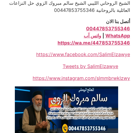
الشيخ الروحاني الليبي الشيخ سالم مبروك الزوي حل النزاعات
العائلية بالروحانية 00447853755346
أتصل بنا الان
00447853755346
WhatsApp
|
واتس آب
https://wa.me/447853755346
https://www.facebook.com/SalimElzawye
Tweets by SalimElzawye
https://www.instagram.com/slmmbrwklzwy