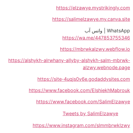
https://elzawye.mystrikingly.com
https://salimelzawye.my.canva.site
WhatsApp | واتس آب
https://wa.me/447853755346
https://mbrwkalzwy.webflow.io
https://alshykh-alrwhany-allyby-alshykh-salm-mbrwk-
alzwy.webnode.page
https://site-4uqjs0v6e.godaddysites.com
https://www.facebook.com/ElshiekhMabrouk
https://www.facebook.com/SalimElzawye
Tweets by SalimElzawye
https://www.instagram.com/slmmbrwklzwy