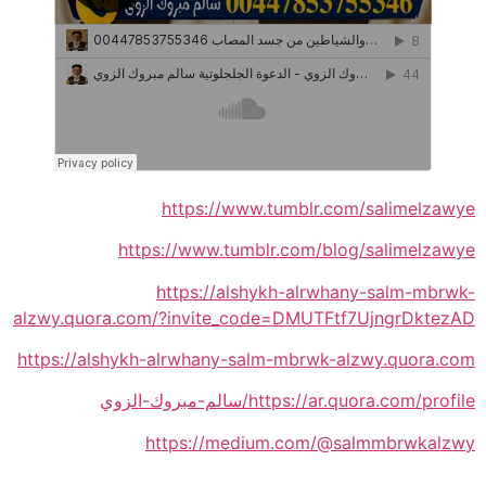
https://www.tumblr.com/salimelzawye
https://www.tumblr.com/blog/salimelzawye
https://alshykh-alrwhany-salm-mbrwk-
alzwy.quora.com/?invite_code=DMUTFtf7UjngrDktezAD
https://alshykh-alrwhany-salm-mbrwk-alzwy.quora.com
https://ar.quora.com/profile/سالم-مبروك-الزوي
https://medium.com/@salmmbrwkalzwy