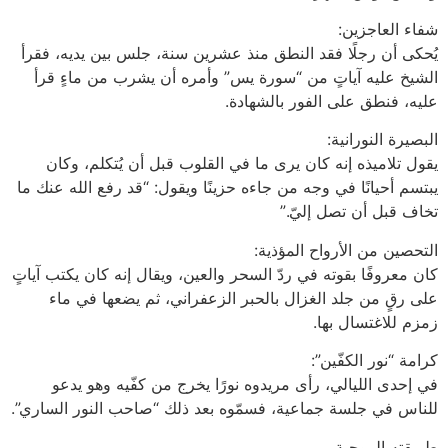
شفاء العاجزين:
يُحكى أن رجلًا فقد النطق منذ عشرين سنة، جلس بين يديه، فقرأ
الشيخ عليه آياتٍ من “سورة يس” وأمره أن يشرب من ماءٍ قرأ
عليه، فنطق على الفور بالشهادة.
البصيرة النورانية:
يقول تلاميذه إنه كان يرى ما في القلوب قبل أن يُتكلم، وكان
يبتسم أحيانًا في وجه من جاءه حزينًا ويقول: “قد رفع الله عنك ما
تخاف قبل أن تصل إليّ.”
التحصين من الأرواح المؤذية:
كان معروفًا بقوته في ردّ السحر والعين، ويقال إنه كان يكتب آياتٍ
على رقٍ من جلد الغزال بالحبر الزعفراني، ثم يضعها في ماء
زمزم للاغتسال بها.
كرامة “نور الكفّين”:
في إحدى الليالي، رأى مريدوه نورًا يخرج من كفّيه وهو يدعو
للناس في جلسة جماعية، فسمّوه بعد ذلك “صاحب النور الساري”.
طريقته الروحية