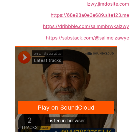
lzwy.jimdosite.com
https://68e98a0e3e689.site123.me
https://dribbble.com/salmmbrwkalzwy
https://substack.com/@salimelzawye