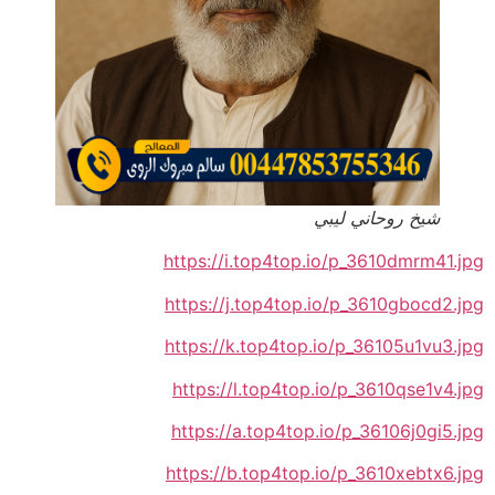
شيخ روحاني ليبي
https://i.top4top.io/p_3610dmrm41.jpg
https://j.top4top.io/p_3610gbocd2.jpg
https://k.top4top.io/p_36105u1vu3.jpg
https://l.top4top.io/p_3610qse1v4.jpg
https://a.top4top.io/p_36106j0gi5.jpg
https://b.top4top.io/p_3610xebtx6.jpg