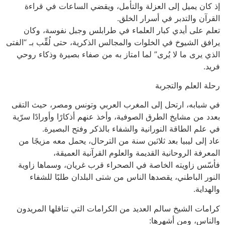
إذ كان يميل إلى العزلة والتأمل، ويقضي الساعات في قراءة
القرآن والتدبر في أسرار الخلق.
تعلم على أيدي كبار العلماء في طرابلس وجبل نفوسة، وكان
يرافق الشيوخ في الخلوات والمجالس الذكرية، حتى لُقِّب بـ “الفتى
الذي يرى ما لا يُرى” لما امتاز به من صفاء بصيرة وذكاء روحي
فريد.
رحلة العلم والتجربة
في شبابه، ارتحل إلى المغرب العربي وتونس ومصر، حيث التقى
بعدد من مشايخ الطرق الصوفية، وأخذ عنهم أذكارًا وأورادًا سرّية
في علم الطاقة النورانية والشفاء بالذكر وفتح البصيرة.
عاد إلى ليبيا بعد ثلاثين سنة من الترحال، يحمل معه مزيجًا من
المعرفة الروحانية القديمة والعلوم القرآنية العميقة،
فأسّس زاويته الخاصة في الصحراء قرب غريان، وسماها زاوية
النور الباطني، يقصدها الناس من شتى البلدان طلبًا للشفاء
والهداية.
كرامات الشيخ سالم العديد من الكرامات التي تناقلها المريدون
والناس، ومن أشهرها: