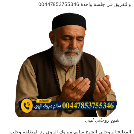
والتفريق في جلسة واحدة 00447853755346
شيخ روحاني ليبي
المعالج الروحاني الشيخ سالم مبروك الزوي رد المطلقة وجلب