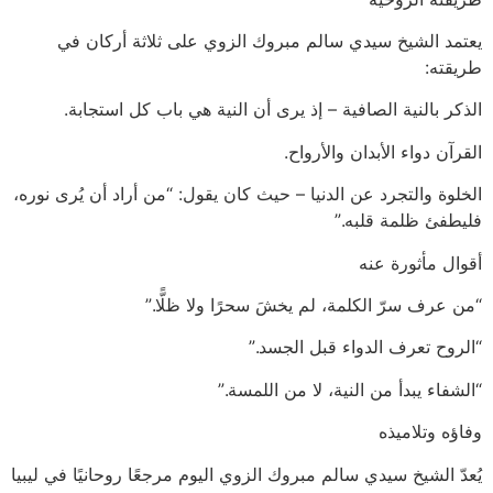
يعتمد الشيخ سيدي سالم مبروك الزوي على ثلاثة أركان في
طريقته:
الذكر بالنية الصافية – إذ يرى أن النية هي باب كل استجابة.
القرآن دواء الأبدان والأرواح.
الخلوة والتجرد عن الدنيا – حيث كان يقول: “من أراد أن يُرى نوره،
فليطفئ ظلمة قلبه.”
أقوال مأثورة عنه
“من عرف سرّ الكلمة، لم يخشَ سحرًا ولا ظلًّا.”
“الروح تعرف الدواء قبل الجسد.”
“الشفاء يبدأ من النية، لا من اللمسة.”
وفاؤه وتلاميذه
يُعدّ الشيخ سيدي سالم مبروك الزوي اليوم مرجعًا روحانيًا في ليبيا