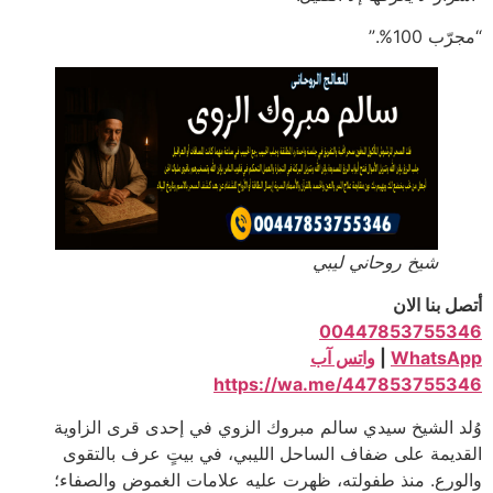
“مجرّب 100%.”
شيخ روحاني ليبي
أتصل بنا الان
00447853755346
WhatsApp
|
واتس آب
https://wa.me/447853755346
وُلد الشيخ سيدي سالم مبروك الزوي في إحدى قرى الزاوية
القديمة على ضفاف الساحل الليبي، في بيتٍ عرف بالتقوى
والورع. منذ طفولته، ظهرت عليه علامات الغموض والصفاء؛