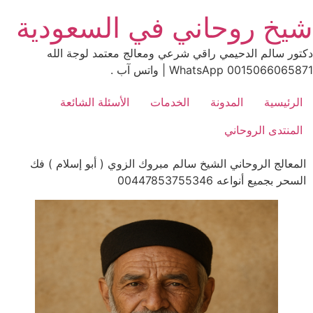
Ski
شيخ روحاني في السعودية
t
conten
دكتور سالم الدحيمي راقي شرعي ومعالج معتمد لوجة الله
0015066065871 WhatsApp | واتس آب .
الرئيسية
المدونة
الخدمات
الأسئلة الشائعة
المنتدى الروحاني
المعالج الروحاني الشيخ سالم مبروك الزوي ( أبو إسلام ) فك
السحر بجميع أنواعه 00447853755346