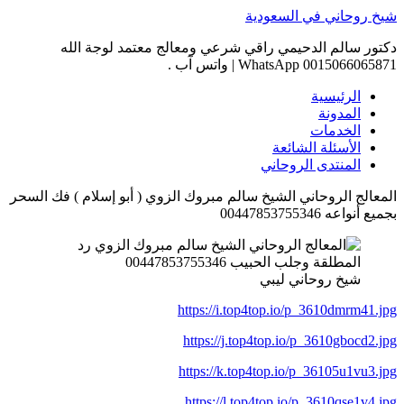
Skip
شيخ روحاني في السعودية
to
content
دكتور سالم الدحيمي راقي شرعي ومعالج معتمد لوجة الله
0015066065871 WhatsApp | واتس آب .
الرئيسية
المدونة
الخدمات
الأسئلة الشائعة
المنتدى الروحاني
المعالج الروحاني الشيخ سالم مبروك الزوي ( أبو إسلام ) فك السحر
بجميع أنواعه 00447853755346
شيخ روحاني ليبي
https://i.top4top.io/p_3610dmrm41.jpg
https://j.top4top.io/p_3610gbocd2.jpg
https://k.top4top.io/p_36105u1vu3.jpg
https://l.top4top.io/p_3610qse1v4.jpg