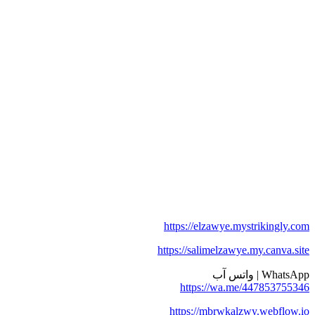
https://elzawye.mystrikingly.com
https://salimelzawye.my.canva.site
WhatsApp | واتس آب
https://wa.me/447853755346
https://mbrwkalzwy.webflow.io