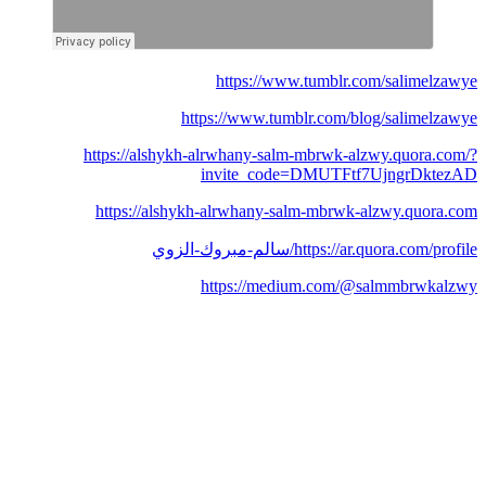
https://www.tumblr.com/salimelzawye
https://www.tumblr.com/blog/salimelzawye
https://alshykh-alrwhany-salm-mbrwk-alzwy.quora.com/?
invite_code=DMUTFtf7UjngrDktezAD
https://alshykh-alrwhany-salm-mbrwk-alzwy.quora.com
https://ar.quora.com/profile/سالم-مبروك-الزوي
https://medium.com/@salmmbrwkalzwy