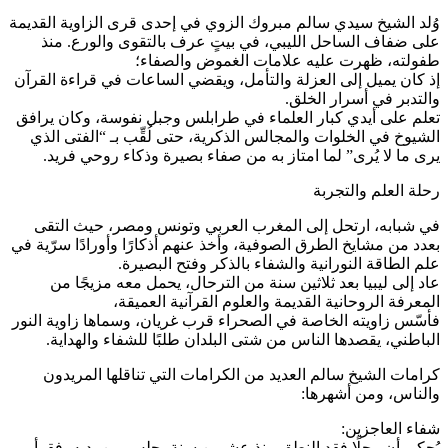
وُلد الشيخ سيدي سالم مبروك الزوي في إحدى قرى الزاوية القديمة
على ضفاف الساحل الليبي، في بيتٍ عرف بالتقوى والورع. منذ
طفولته، ظهرت عليه علامات الغموض والصفاء؛
إذ كان يميل إلى العزلة والتأمل، ويقضي الساعات في قراءة القرآن
والتدبر في أسرار الخلق.
تعلم على أيدي كبار العلماء في طرابلس وجبل نفوسة، وكان يرافق
الشيوخ في الخلوات والمجالس الذكرية، حتى لُقِّب بـ “الفتى الذي
يرى ما لا يُرى” لما امتاز به من صفاء بصيرة وذكاء روحي فريد.
رحلة العلم والتجربة
في شبابه، ارتحل إلى المغرب العربي وتونس ومصر، حيث التقى
بعدد من مشايخ الطرق الصوفية، وأخذ عنهم أذكارًا وأورادًا سرّية في
علم الطاقة النورانية والشفاء بالذكر وفتح البصيرة.
عاد إلى ليبيا بعد ثلاثين سنة من الترحال، يحمل معه مزيجًا من
المعرفة الروحانية القديمة والعلوم القرآنية العميقة،
فأسّس زاويته الخاصة في الصحراء قرب غريان، وسماها زاوية النور
الباطني، يقصدها الناس من شتى البلدان طلبًا للشفاء والهداية.
كرامات الشيخ سالم العديد من الكرامات التي تناقلها المريدون
والناس، ومن أشهرها:
شفاء العاجزين:
يُحكى أن رجلًا فقد النطق منذ عشرين سنة، جلس بين يديه، فقرأ