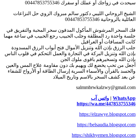
سيحدث في زواجك أو عملك أو سفرك 00447853755346
الشيخ الروحاني الليبي دكتور سالم مبروك الزوي حل النزاعات
العائلية بالروحانية 00447853755346
فك السحر المرشوش المأكول المدفون سحر المحبة والتفريق في
جلسة واحدة رد المطلقة وجلب الحبيب رجع الحبيب في ساعة مهما
كانت المسافات أو العراقيل
جلب الرزق بإذن الله وتنزيل الأموال فتح أبواب الرزق المسدودة
بإذن الله وتنزيل البركة في التجارة والعمل التحكم في قلوب الناس
بإذن الله وتسخيرهم باقوى ملوك الجن
أجعل من تحب يخضع لك ويهيم بك دون مقاومة علاج المس والعين
والحسد بالقرآن والأسماء السرية إرسال الطاقة أو الأرواح للشفاء
عن بعد كشف السحر بالاسم وتاريخ الميلاد
salmmbrwkalzwy@gmail.com
WhatsApp
|
واتس آب
https://wa.me/447853755346
https://elzawye.blogspot.com
https://belsaudia.blogspot.com
https://shikhyemen.blogspot.com