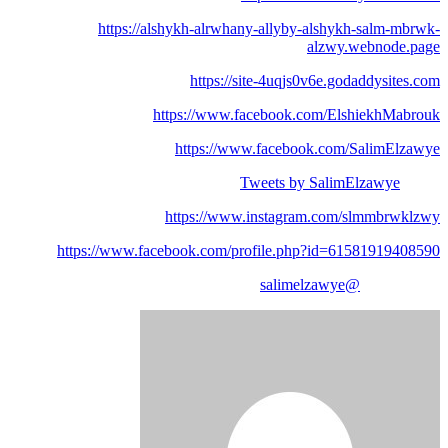
https://alshykh-alrwhany-allyby-alshykh-salm-mbrwk-
alzwy.webnode.page
https://site-4uqjs0v6e.godaddysites.com
https://www.facebook.com/ElshiekhMabrouk
https://www.facebook.com/SalimElzawye
Tweets by SalimElzawye
https://www.instagram.com/slmmbrwklzwy
https://www.facebook.com/profile.php?id=61581919408590
@salimelzawye