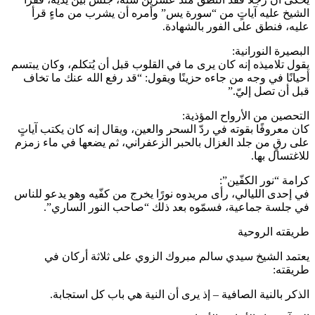
الشيخ عليه آياتٍ من “سورة يس” وأمره أن يشرب من ماءٍ قرأ
عليه، فنطق على الفور بالشهادة.
البصيرة النورانية:
يقول تلاميذه إنه كان يرى ما في القلوب قبل أن يُتكلم، وكان يبتسم
أحيانًا في وجه من جاءه حزينًا ويقول: “قد رفع الله عنك ما تخاف
قبل أن تصل إليّ.”
التحصين من الأرواح المؤذية:
كان معروفًا بقوته في ردّ السحر والعين، ويقال إنه كان يكتب آياتٍ
على رقٍ من جلد الغزال بالحبر الزعفراني، ثم يضعها في ماء زمزم
للاغتسال بها.
كرامة “نور الكفّين”:
في إحدى الليالي، رأى مريدوه نورًا يخرج من كفّيه وهو يدعو للناس
في جلسة جماعية، فسمّوه بعد ذلك “صاحب النور الساري”.
طريقته الروحية
يعتمد الشيخ سيدي سالم مبروك الزوي على ثلاثة أركان في
طريقته:
الذكر بالنية الصافية – إذ يرى أن النية هي باب كل استجابة.