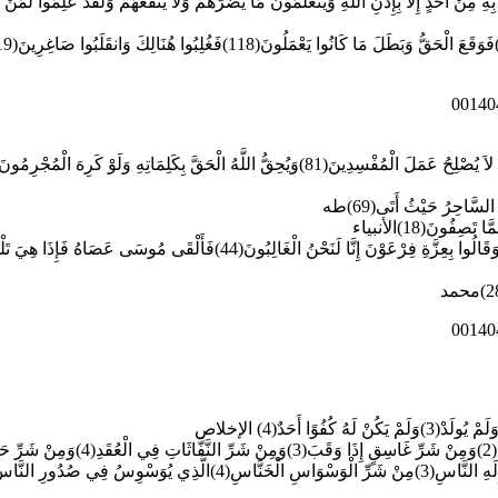
بِهِ مِنْ أَحَدٍ إِلاَّ بِإِذْنِ اللَّهِ وَيَتَعَلَّمُونَ مَا يَضُرُّهُمْ وَلاَ يَنفَعُهُمْ وَلَقَدْ عَلِمُوا ل
ُ الْحَقَّ بِكَلِمَاتِهِ وَلَوْ كَرِهَ الْمُجْرِمُونَ(82)يونس
لسَّاحِرُ حَيْثُ أَتَى(69)طه
ِفُونَ(18)الأنبياء