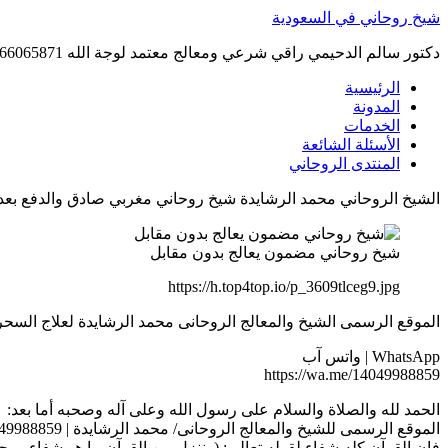
Skip
شيخ روحاني في السعودية
to
content
دكتور سالم الدحيمي راقي شرعي ومعالج معتمد لوجة الله 0015066065871 WhatsApp | واتس آب .
الرئيسية
المدونة
الخدمات
الأسئلة الشائعة
المنتدى الروحاني
الشيخ الروحاني محمد الرشايدة شيخ روحاني مغربي صادق والدفع بعد النتيجه 8859
شيخ روحاني مضمون يعالج بدون مقابل
https://h.top4top.io/p_3609tlceg9.jpg
الموقع الرسمى الشيخ والمعالج الروحانى محمد الرشايدة لعلاج السحر بالقران8859
WhatsApp | واتس آب
https://wa.me/14049988859
الحمد لله والصلاة والسلام على رسول الله وعلى آله وصحبه أما بعد:
الموقع الرسمى للشيخ والمعالج الروحانى/ محمد الرشايدة | 0014049988859