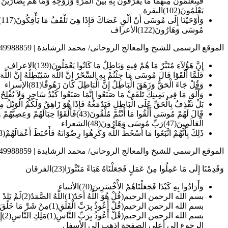
فَيَتَعَلَّمُونَ مِنْهُمَا مَا يُفَرِّقُونَ بِهِ بَيْنَ الْمَرْءِ وَزَوْجِهِ وَمَا هُمْ بِضَارِّينَ 
يَعْلَمُونَ(102)البقرة
مُوسَى وَهَارُونَ(122)الأعراف
الموقع الرسمى للشيخ والمعالج الروحانى/ محمد الرشايدة | 0014049988859
إِنَّ هَؤُلآءِ مُتَبَّرٌ مَا هُمْ فِيهِ وَبَاطِلٌ مَا كَانُوا يَعْمَلُونَ(139)الاعراف
فَلَمَّا أَلْقَوْا قَالَ مُوسَى مَا جِئْتُمْ بِهِ السِّحْرُ إِنَّ اللَّهَ سَيُبْطِلُهُ إِنَّ اللَّهَ لاَ يُصْلِحُ عَمَلَ الْمُفْسِدِينَ(81)وَيُحِقُّ اللَّه
وَقُلْ جَاءَ الْحَقُّ وَزَهَقَ الْبَاطِلُ إِنَّ الْبَاطِلَ كَانَ زَهُوقًا(81)الإسراء
وَأَلْقِ مَا فِي يَمِينِكَ تَلْقَفْ مَا صَنَعُوا إِنَّمَا صَنَعُوا كَيْدُ سَاحِرٍ وَلاَ يُفْلِحُ ا
بَلْ نَقْذِفُ بِالْحَقِّ عَلَى الْبَاطِلِ فَيَدْمَغُهُ فَإِذَا هُوَ زَاهِقٌ وَلَكُمْ الْوَيْلُ مِمَّا تَص
الْعَالَمِينَ(47)رَبِّ مُوسَى وَهَارُونَ(48)الشعراء
ذَلِكَ بِأَنَّهُمْ اتَّبَعُوا مَا أَسْخَطَ اللَّهَ وَكَرِهُوا رِضْوَانَهُ فَأَحْبَطَ أَعْمَالَهُمْ(28)محمد
الموقع الرسمى للشيخ والمعالج الروحانى/ محمد الرشايدة | 0014049988859
وَقَدِمْنَا إِلَى مَا عَمِلُوا مِنْ عَمَلٍ فَجَعَلْنَاهُ هَبَاءً مَنْثُورًا(23)الفرقان
وَأَرَادُوا بِهِ كَيْدًا فَجَعَلْنَاهُمْ الأَْخْسَرِينَ(70)الأنبياء
بسم الله الرحمن الرحيم(قُلْ هُوَ اللَّهُ أَحَدٌ(1)اللَّهُ الصَّمَدُ(2)لَمْ يَلِدْ وَلَمْ يُولَدْ(3)وَلَمْ يَكُنْ لَهُ كُفُوًا أَحَدٌ(4) الإخلاص
بسم الله الرحمن الرحيم(قُلْ أَعُوذُ بِرَبِّ الْفَلَقِ(1)مِنْ شَرِّ مَا خَلَقَ(2)وَمِنْ شَرِّ غَاسِقٍ إِذَا وَقَبَ(3)وَمِنْ شَرِّ النَّفَّاثَاتِ فِي الْعُقَدِ(4)وَمِنْ شَرِّ حَاسِدٍ إِذَا حَسَدَ(5) الفلق
بسم الله الرحمن الرحيم(قُلْ أَعُوذُ بِرَبِّ النَّاسِ(1)مَلِكِ النَّاسِ(2)إِلَهِ النَّاسِ(3)مِنْ شَرِّ الْوَسْوَاسِ الْخَنَّاسِ(4)الَّذِي يُوَسْوِسُ فِي صُدُورِ النَّاسِ(5)مِنْ الْجِنَّةِ وَالنَّاسِ(6)
الرجوع الى أعلى الصفحة اذهب الى الأسفل