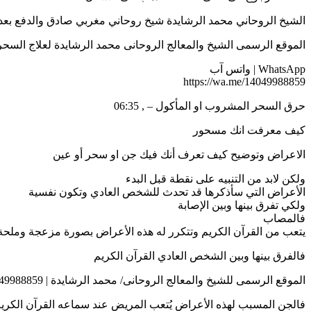
الشيخ الروحاني محمد الرشايدة شيخ روحاني مغربي صادق والدفع بعد النتيجه 8859
الموقع الرسمى الشيخ والمعالج الروحانى محمد الرشايدة لعلاج السحر بالقران8859
WhatsApp | واتس آب
https://wa.me/14049988859
حرق السحر المشروب او المأكول – , 06:35
كيف معرفت انك مسحور
الاعراض وتوضيح كيف تعرف أنك فيك جن او سحر أو عين
ولكن لابد من التنبيه على نقطة قبل البدء
الأعراض التي سأذكرها قد تحدث للشخص العادي وتكون نفسية
ولكي تفرق بينها وبين الإصابة
فالمصاب
يتعب من القرآن الكريم وتتكرر له هذه الأعراض بصورة مزعجة وملحة و
فالفرق بينها وبين الشخص العادي القرآن الكريم
الموقع الرسمى للشيخ والمعالج الروحانى/ محمد الرشايدة | 0014049988859
فالجن المسبب لهذه الأعراض يُتعب المريض عند سماعه القرآن الكري