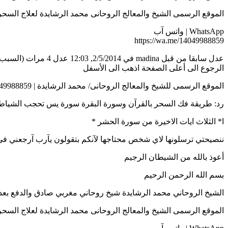
الموقع الرسمى الشيخ والمعالج الروحانى محمد الرشايدة لعلاج السحر بالقران8859
WhatsApp | واتس آب
https://wa.me/14049988859
عدل سابقا من قبل madina في 2/5/2014, 12:03 عدل 4 مرات (السبب : سورة يس تحجب الشياطين عنك وسورة الحشر توقف النزيف وتوقف اسقاط الحمل)
الرجوع الى أعلى الصفحة اذهب الى الأسفل
الموقع الرسمى للشيخ والمعالج الروحانى/ محمد الرشايدة | 0014049988859
رد: طريقة فك السحر بالقرآن وسورة البقرة سورة يس تحجب الشياط
ا* الثلاث ايات الاخيرة من سورة الحشر *
ننصيحتي ترسلونها لاي شخص محتاجها لآنكم بتقولون يآرب آرجعني في ذآ
أعوذ بالله من الشيطان الرجيم
بسم الله الرحمن الرحيم
الشيخ الروحاني محمد الرشايدة شيخ روحاني مغربي صادق والدفع بعد النتيجه 8859
الموقع الرسمى الشيخ والمعالج الروحانى محمد الرشايدة لعلاج السحر بالقران8859