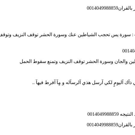
001404998
ين والجان وسورة الحشر توقف النزيف وتمنع سقوط الحمل
ك آليومٍ لكي آرسل هذي آلرسآله و مٍآ آفرط فيهآ ..
001404998
001404998