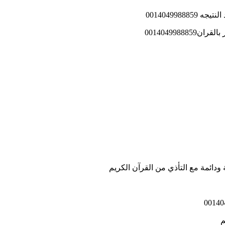
001404998
001404998
دائمة مع التأذي من القرآن الكريم
م