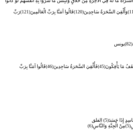
َمَنْ اشْتَرَاهُ مَا لَهُ فِي الْآخِرَةِ مِنْ خَلَاقٍ وَلَبِئْسَ مَا شَرَوْا بِهِ أَنفُسَهُمْ لَوْ كَانُوا
وَأَوْحَيْنَا إِلَى مُوسَى أَنْ أَلْقِ عَصَاكَ فَإِذَا هِيَ تَلْقَفُ مَا يَأْفِكُونَ(117)فَوَقَعَ الْحَقُّ وَبَطَلَ مَا كَانُوا يَعْمَلُونَ(118)فَغُلِبُوا هُنَالِكَ وَانقَلَبُوا صَاغِرِينَ(119)وَأُلْقِيَ السَّحَرَةُ سَاجِدِينَ(120)قَالُوا آمَنَّا بِرَبِّ الْعَالَمِينَ(121)رَبِّ
قَالَ لَهُمْ مُوسَى أَلْقُوا مَا أَنْتُمْ مُلْقُونَ(43)فَأَلْقَوْا حِبَالَهُمْ وَعِصِيَّهُمْ وَقَالُوا بِعِزَّةِ فِرْعَوْنَ إِنَّا لَنَحْنُ الْغَالِبُونَ(44)فَأَلْقَى مُوسَى عَصَاهُ فَإِذَا هِيَ تَلْقَفُ مَا يَأْفِكُونَ(45)فَأُلْقِيَ السَّحَرَةُ سَاجِدِينَ(46)قَالُوا آمَنَّا بِرَبِّ