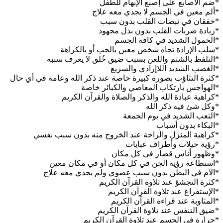
*ضم الأصابع على إصبع الإبهام للطفل
*ألم معين في الجسم لا يجدي معه علاج
*خفقان في نبضات القلب بدون سبب
*زيادة ضربات القلب بدون بذل مجهود
*الخمول الشديد في كافة الجسم
*سلب الإرادة تجاه شخص معين بالحب أو بالكراهة
*التلفظ بالشتم واللعن بسبب ضيق خُلق لا يعرف سببه
*الغضب الشديد اللاإرادي والسريع
*كثرة التثاؤب بصورة كبيرة خاصة عند ذكر الله وعامة في أي حال
*الهواجس بارتكاب المعاصي والكبائر خاصة
*كراهية عبادة الله والذكر والصلاة والقرآن الكريم
*وكل شئ فيه ذكر الله
*التعب الشديد في يوم الجمعة
*البكاء بدون أسباب
*كراهية المنزل والراحة عند الخروج منه بدون سبب نفسي
*رؤية خيلات وأطراف عبايات
*وظهور أناس قصار في كل مكان
*استطاعة رؤية الجن في كل مكان أو في مكان معين
*الآم في البطن بدون سبب عضوي ولم يجدي معه علاج
*كثرة التجشؤ عند تلاوة القرآن الكريم
*الإستفراغ عند تلاوة القرآن الكريم
*المثاوبة عند قراءة القرآن الكريم
*ضيق التنفس عند تلاوة القرآن الكريم
*حرارة في الجسم عند تلاوة القرآن الكريم