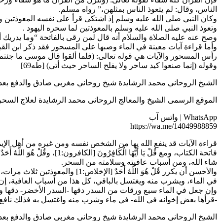
الناس، وقال: لم يتعوذ الناس بمثلهن،” رواه مسلم.
وكان النبي صلى الله عليه وسلم إذ اشتكى قرأ على نفسه المعوذتين ون
وتعوذ النبي صلى الله عليه وسلم بالمعوذتين لما سحره اليهود .
وصح عنه عليه الصلاة والسلام أنه قال لمن رقى بالفاتحة “وما يدريك أن
وأما قراءة آيات معينة في الماء وصبها على المسحور فقد ذكر ابن القي
وقوله (إنما صنعوا كيد ساحر ولا يفلح الساحر حيث أتى) [طه69]
الشيخ الروحاني محمد الرشايدة شيخ روحاني مغربي صادق والدفع بعد النتيجه 8859
الموقع الرسمى الشيخ والمعالج الروحانى محمد الرشايدة لعلاج السحر بالقران8859
WhatsApp | واتس آب
https://wa.me/14049988859
شاء الله، ومن أسباب عافيته وسلامته من السحر.
والأحسن أن يكرر قُلْ هُوَ اللّ
في الماء، ويشرب منه ويغتسل بالباقي، كل هذا من أسباب العافية، إ
وإن جعل في الماء سبع ورقات من السدر دقها -السدر الأخضر- دقها وج
-قرأها بعض إخوانه في الله- في ماء وشرب منه واغتسل به فذلك نافع إن
الشيخ الروحاني محمد الرشايدة شيخ روحاني مغربي صادق والدفع بعد النتيجه 8859