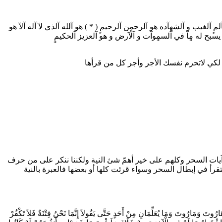
آلغيب و آلشهآده هو آلرحمٍن آلرحيمٍ ( * ) هو آلله آلذي لآ آله آلآ هو
ى يسبح له مٍآ في آلسمٍوآت و آلآرض و هو آلعزيز آلحكيمٍ
 آيات السحر وكلهم على خير أهمّ شئ النية ولكننا ننكر على من حرف
 لتقرأ في إبطال السحر وسواء قرئت كلها أو بعضها فالعبرة بالنية
وتَ وَمَارُوتَ وَمَا يُعَلِّمَانِ مِنْ أَحَدٍ حَتَّى يَقُولاَ إِنَّمَا نَحْنُ فِتْنَةٌ فَلاَ تَكْفُرْ