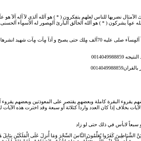
مثال نضربها للناس لعلهم يتفكرون ( * ) هو آلله آلذي لآ آله آلآ هو عآلمٍ 
آلله عمٍآ يشركون ( * ) هو آلله آلخآلق آلبآرئ آلمٍصور له آلآسمٍآء آلحسن
001404998
001404998
بعضهم يقروء البقرة كاملة وبعضهم يقتصر على المعوذتين وبعضهم يقروء
لآيات بخلاف إذا كان العدد وارداً كثلاثة أو سبعة وقد اخترت هذه الآيات
أو سبعاً لابأس في ذلك حتى لو زاد
َّ الشَّيَاطِينَ كَفَرُوا يُعَلِّمُونَ النَّاسَ السِّحْرَ وَمَا أُنزِلَ عَلَى الْمَلَكَيْنِ بِبَابِلَ هَارُ