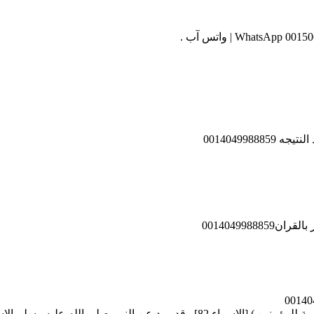
001404998
001404998
فإن القرآن كله شفاء لقوله تعالى: (وننزل من القرآن ما هو شفاء ورحمة للمؤمنين ) 