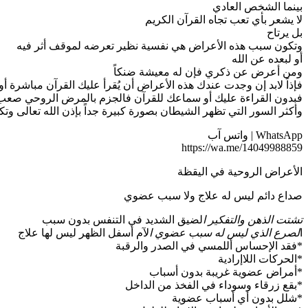
بينما الشخص العادي
لا يشعر بأي تعب تجاه القرآن الكريم
بل يرتاح
وتكون سبب هذه الأعراض هي نفسية نظير تعرضه لموقف أثر فيه
أو لبعده عن الله
ومن أعرض عن ذكري فإن له معيشة ضنكاً
فإذاً لابد إن وجدت عندك هذه الأعراض أن يُقرأ عليك القرآن مباشرة أو
فبدون القراءة عليك أو سماعك للقرآن فالجزم بالمرض الروحي صعب 
وأكثر السور التي تظهر الشيطان بصورة كبيرة جداً بإذن الله تعالى و
WhatsApp | واتس آب
https://wa.me/14049988859
الأعراض الروحية في اليقظة
صداع دائم ليس له علاج ولا سبب عضوي
تشتت الذهن والتفكير ا
لضيق الشديد في التنفس بدون سبب
ا
لصرع الذي ليس له سبب عضوي ا
لآم أسفل الظهر ليس لها علاج
*فقد الإحساس أللمسي في الصدر والرقبة
*الحركات اللاإرادية
*أمراض عضوية غريبة بدون أسباب
*بقع زرقاء وسوداء في الفخذ من الداخل
*شلل بدون أي أسباب عضوية