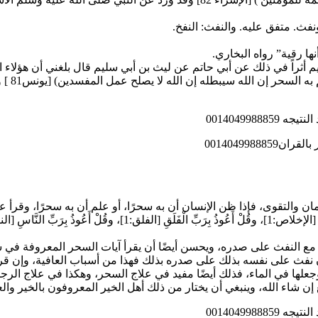
فث. متفق عليه. والنفث: النفخ.
ها رقية” رواه البخاري.
م أثراً في ذلك عن أبي حاتم عن ليث بن أبي سليم قال بلغني أن هؤلاء ا
001404998
001404998
َهُ أَحَدٌ [الإخلاص:1] والمعوذتين ثلاث مرات، مع النفث على صدره، ويحسن أيضًا أن يقرأ 
ن نفث على نفسه بذلك على صدره بذلك فهذا من أسباب العافية، وإن قر
علها في الماء، فذلك أيضًا مفيد في علاج السحر، وهكذا في علاج الرج
 شاء الله، وينبغي أن يختار من ذلك أهل الخير المعروفون بالخير والعل
001404998