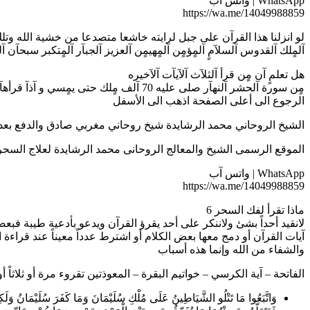
WhatsApp | واتس آب
https://wa.me/14049988859
لو انزلنا هذا القرآن على جبل لرايته خاشعا متصدعا من خشية الله وتلك الآ
آلمٍلك آلقدوس آلسلآمٍ آلمٍؤمٍن آلمٍهيمٍن آلعزيز آلجبآر آلمٍتكبر سبحآن 
هل تعلمٍ آن مٍن قرأ آلثلآث آلآيآت آلآخيره
مٍن سورة آلحشر آلنهآر صلى عليه 70 آلف مٍلك حتى يمٍسي و آذآ قرأهآ آلمٍسآء صلى عليه 70آلف مٍلك حتى يصبح و آذآ مٍآت مٍآت شهيد انشرها لكي لاتحرم نفسك الأجر وأجر كل من قرأها
الرجوع الى أعلى الصفحة اذهب الى الأسفل
الشيخ الروحاني محمد الرشايدة شيخ روحاني مغربي صادق والدفع بعد النتيجه 8859
الموقع الرسمى الشيخ والمعالج الروحانى محمد الرشايدة لعلاج السحر بالقران8859
WhatsApp | واتس آب
https://wa.me/14049988859
ماذا تقرأ لفك السحر 6
لانقيد أحداً بشئ ولاننكر على أحد يقرؤ القرآن ويدعو بأدعية طيبة ف
آيات القرآن أو دمج معها بعض الكلام أو اشترط عدداً معيناً عند قراءة ا
والشفاء من الله وإنما هذه أسباب
الفاتحة – آية الكرسي – خواتيم البقرة – المعوذتين تقروء مرة أو ثلاثاً 
وَاتَّبَعُوا مَا تَتْلُو الشَّيَاطِينُ عَلَى مُلْكِ سُلَيْمَانَ وَمَا كَفَرَ سُلَيْمَانُ وَلَكِن