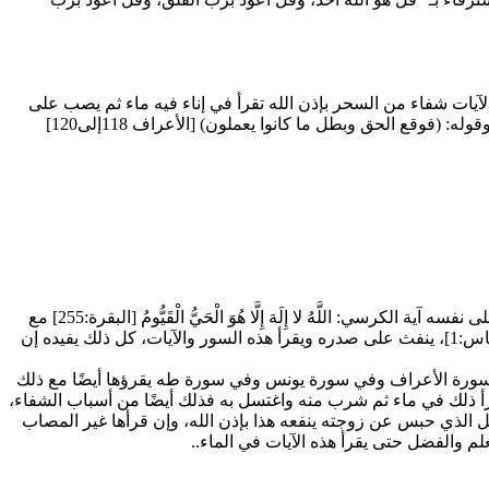
لآيات شفاء من السحر بإذن الله تقرأ في إناء فيه ماء ثم يصب على
رأس المسحور والآيات هي قوله تعالى: (فلما ألقوا قال موسى ما جئتم به السحر إن الله سيبطله إن الله لا يصلح عمل المفسدين) [يونس81 ] وقوله: (فوقع الحق وبطل ما كانوا يعملون) [الأعراف 118إلى120]
قراءة الآيات قد ينفع الله بها من الشخص نفسه ومن غيره من أهل الإيمان والتقوى، فإذا ظن الإنسان أن به سحرًا، أو علم أن به سحرًا، وقرأ على نفسه آية الكرسي: اللَّهُ لا إِلَهَ إِلَّا هُوَ الْحَيُّ الْقَيُّومُ [البقرة:255] مع
فاتحة الكتاب، ومع قُلْ يَا أَيُّهَا الْكَافِرُونَ [الكافرون:1]، وقُلْ هُوَ اللَّهُ أَحَدٌ [الإخلاص:1]، وقُلْ أَعُوذُ بِرَبِّ الْفَلَقِ [الفلق:1]، وقُلْ أَعُوذُ بِرَبِّ النَّاسِ [الناس:1]، ينفث على صدره ويقرأ هذه السور والآيات، كل ذلك يفيده إن
آيات السحر المعروفة في سورة الأعراف وفي سورة يونس وفي سورة طه يقرؤها أيضًا مع ذلك
أ ذلك في ماء ثم شرب منه واغتسل به فذلك أيضًا من أسباب الشفاء،
ل الذي حبس عن زوجته ينفعه هذا بإذن الله، وإن قرأها غير المصاب
م والفضل حتى يقرأ هذه الآيات في الماء..