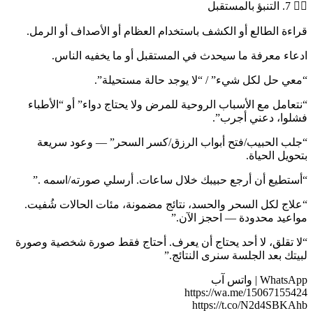
🧙‍♂️ 7. التنبؤ بالمستقبل
قراءة الطالع أو الكشف باستخدام العظام أو الأصداف أو الرمل.
ادعاء معرفة ما سيحدث في المستقبل أو ما يخفيه الناس.
“معي حل لكل شيء” / “لا يوجد حالة مستحيلة”.
“نتعامل مع الأسباب الروحية للمرض ولا يحتاج دواء” أو “الأطباء
فشلوا، دعني أجرب”.
“جلب الحبيب/فتح أبواب الرزق/كسر السحر” — وعود سريعة
بتحويل الحياة.
“أستطيع أن أرجع حبيبك خلال ساعات. أرسلي صورته/اسمه .”
“علاج لكل السحر والحسد، نتائج مضمونة، مئات الحالات شُفيت.
مواعيد محدودة — احجز الآن.”
“لا تقلق، لا أحد يحتاج أن يعرف. أحتاج فقط صورة شخصية وصورة
لبيتك بعد الجلسة سنرى النتائج.”
WhatsApp | واتس آب
https://wa.me/15067155424
https://t.co/N2d4SBKAhb