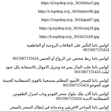
https://d.top4top.io/p_3616fehzs5.jpg
https://e.top4top.io/p_3616mmsv96.jpg
https://f.top4top.io/p_3616qkat67.jpg
https://g.top4top.io/p_3616vouq18.jpg
https://h.top4top.io/p_3616n52cb9.jpg
كوامي نانتا التأثير على العلاقات الزوجية أو العاطفية
0015067155424
كوامي نانتا ربط شخص عن الزواج أو الجنس 0015067155424
كوامي نانتا جلب المال بسرعة وتنزيل الاموال بالاستعانة بكل جنود
ليلث 0015067155424
كوامي نانتا للسحر الأسود المظلم مستعينا بالقوى الشيطانية الخبيثة
قوى الجوجو 0015067155424
كوامي نانتا آلان ملك ملوك سحر الفودو وباب اسرار الطقوس
الشيطانية الابدية 0015067155424
كوامي نانتا الساحر الافريقي وخدماتة في إبطال السحر بالسحر