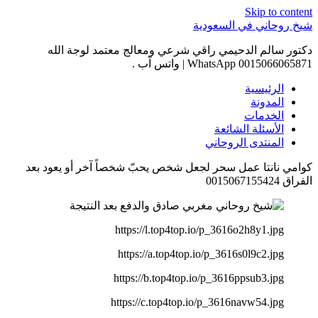
Skip to content
شيخ روحاني في السعودية
دكتور سالم الدحيمي راقي شرعي ومعالج معتمد لوجة الله
0015066065871 WhatsApp | واتس آب .
الرئيسية
المدونة
الخدمات
الأسئلة الشائعة
المنتدى الروحاني
كوامي نانتا عمل سحر لجعل شخص يحبّ شخصاً آخر أو يعود بعد
الفراق 0015067155424
https://l.top4top.io/p_3616o2h8y1.jpg
https://a.top4top.io/p_3616s0l9c2.jpg
https://b.top4top.io/p_3616ppsub3.jpg
https://c.top4top.io/p_3616navw54.jpg