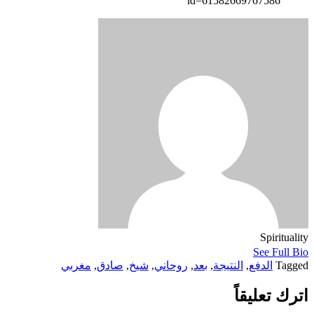
id=61582669767586
Spirituality
See Full Bio
Tagged
الدفع
,
النتيجة
,
بعد
,
روحاني
,
شيخ
,
صادق
,
مغربي
اترك تعليقاً