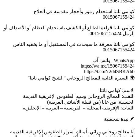
0015067155424
كوامي نانتا استخدام رموز وأحجار مقدسة في العلاج
0015067155424
كوامي نانتا قراءة الطالع أو الكشف باستخدام العظام أو الأصداف أو
الرمل 0015067155424
كوامي نانتا معرفة ما سيحدث في المستقبل أو ما يخفيه الناس
0015067155424
WhatsApp | واتس آب
https://wa.me/15067155424
https://t.co/N2d4SBKAhb
🌍 السيرة الذاتية للمعالج الروحاني “الشيخ كوامي نانتا”
الاسم: كوامي نانتا
اللقب: المعالج الروحاني وسيد الطقوس الإفريقية القديمة
الجنسية: من غانا (من قبيلة الأشانتي العريقة)
اللغات: الإفريقية المحلية – الفرنسية – العربية – الإنجليزية
🪶 نبذة شخصية
أنا معالج روحاني وراثي، أمتلك أسرار الطقوس الإفريقية القديمة