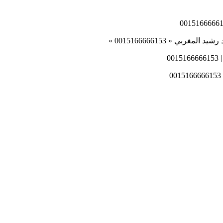
ي « 0015166666153 »
0