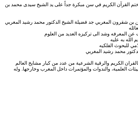
ربية الرباط عام 1960م تلقى تعليمه الأولي في كُتَّاب قريته، وختم القرآن الكريم في سن مبكرة جداً على يد الشيخ سيدى محمد بن
حسن بن شقرون المغربي جد فضيلة الشيخ الدكتور محمد رشيد المغربي
ائله
حث عن المعرفه وشد الى تركيزه العديد من العلوم
 الله به عليه
مي للبحوث الفلكيه
القران الكريم والرقية الشرعية من عدد من كبار مشايخ العالم
هيئات العلمية، والندوات والمؤتمرات داخل المغرب وخارجها. وله