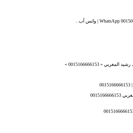
ي « 0015166666153 »
0