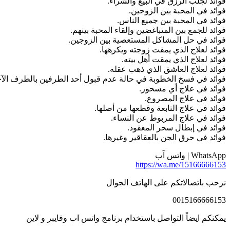
فوائد لجلب الرزق في البيع والشراء.
فوائد في المحبة بين الزوجين.
فوائد في المحبة بين جميع الناس.
فوائد للجمع بين المتباغضين وإلقاء المحبة بينهم.
فوائد في حل المشاكل المستعصية بين الزوجين.
فوائد لعلاج الذي يمقت زوجته ويكرهها.
فوائد لعلاج الذي يمقت أهل بيته.
فوائد لعلاج العاشق الذي ذهب عقله.
فوائد في فسخ الخطوبة في حالة عدم قبول أحد الطرفين بالطرف الآخ
فوائد في علاج أي مسحور.
فوائد في علاج المصروع.
فوائد في علاج التابعة وقطعها من أصلها.
فوائد في علاج المربوط عن النساء.
فوائد في إبطال سحر المعقود.
فوائد في حرق الجن بالعقاقير وغيرها.
WhatsApp | واتس آب
https://wa.me/15166666153
نرحب باتصالاتكم على الهاتف الجوال
0015166666153
يمكنكم ايضاً التواصل باستخدام برنامج واتس اب وفايبر و لاين