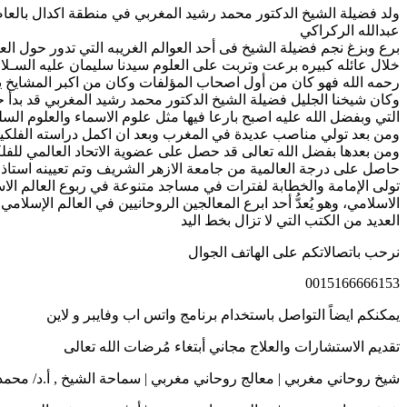
عبدالله الركراكي
برع وبزغ نجم فضيلة الشيخ فى أحد العوالم الغريبه التي تدور حول ا
خلال عائله كبيره برعت وتربت على العلوم سيدنا سليمان عليه السـلا
رحمه الله فهو كان من أول اصحاب المؤلفات وكان من اكبر المشايخ يعم
وكان شيخنا الجليل فضيلة الشيخ الدكتور محمد رشيد المغربي قد بدأ حيا
التي وبفضل الله عليه اصبح بارعا فيها مثل علوم الاسماء والعلوم السلي
ومن بعد تولي مناصب عديدة في المغرب وبعد ان اكمل دراسته الفلكي
ومن بعدها بفضل الله تعالى قد حصل على عضوية الاتحاد العالمي للفلكيين والروحانيين بفرنسا رقم «1056» بفضل ا
حاصل على درجة العالمية من جامعة الازهر الشريف وتم تعيينه استا
تولى الإمامة والخطابة لفترات في مساجد متنوعة في ربوع العالم الاس
الاسلامي، وهو يُعدُّ أحد ابرع المعالجين الروحانيين في العالم الإس
العديد من الكتب التي لا تزال بخط اليد
نرحب باتصالاتكم على الهاتف الجوال
0015166666153
يمكنكم ايضاً التواصل باستخدام برنامج واتس اب وفايبر و لاين
تقديم الاستشارات والعلاج مجاني أبتغاء مُرضات الله تعالى
شيخ روحاني مغربي | معالج روحاني مغربي | سماحة الشيخ , أ.د/ محمد رشيد المغرب