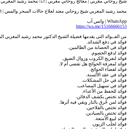
شيخ روحاني مغربي | معالج روحاني مغربي | أ.د/ محمد رشيد المغربي | 015166666153
محمد رشيد المغربي شيخ روحاني معتد لعلاج حالات السحر والمس | 0015166666153
WhatsApp | واتس آب
https://wa.me/15166666153
من الفــوائد التى يقدمها فضيلة الشيخ الدكتور محمد رشيد المغربي ال
فوائد في دفع الشدائد.
فوائد في الحصانة من الظالمين.
فوائد لدفع الخصوم.
فوائد لتفريج الكروب وزوال الضيق.
فوائد لمعرفة الحوائج هل تقضى أم لا.
فوائد لقضاء الحوائج.
فوائد في عقد الألسنة.
فوائد في حل المشكلات.
فوائد في تسهيل المصاعب.
فوائد للحفظ من الأعداء.
فوائد تختص بكشف الدفائن.
فوائد لمن حُرق بالنار وبقي فيه أثرها.
فوائد تختص بالفلاحين.
فوائد تختص بالصيادين.
فوائد لبيع الأمتعة.
فوائد لجلب الزبون.