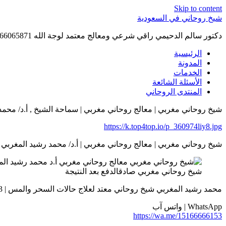
Skip to content
شيخ روحاني في السعودية
دكتور سالم الدحيمي راقي شرعي ومعالج معتمد لوجة الله 0015066065871 WhatsApp | واتس آب .
الرئيسية
المدونة
الخدمات
الأسئلة الشائعة
المنتدى الروحاني
شيخ روحاني مغربي | معالج روحاني مغربي | سماحة الشيخ , أ.د/ محمد رشيد المغرب
https://k.top4top.io/p_360974liy8.jpg
شيخ روحاني مغربي | معالج روحاني مغربي | أ.د/ محمد رشيد المغربي | 015166666153
شيخ روحاني مغربي صادقالدفع بعد النتيجة
محمد رشيد المغربي شيخ روحاني معتد لعلاج حالات السحر والمس | 0015166666153
WhatsApp | واتس آب
https://wa.me/15166666153