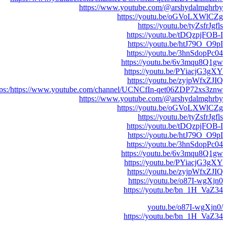
https://www.youtube.com/@arshydalmghrby
https://youtu.be/oGVoLXWlCZg
https://youtu.be/tyZsfrJgfls
https://youtu.be/tDQzpjFOB-I
https://youtu.be/htJ79O_O9pI
https://youtu.be/3hnSdopPc04
https://youtu.be/6v3mqu8Q1gw
https://youtu.be/PYiacjG3gXY
https://youtu.be/zyjpWfxZJIQ
tps:/https://www.youtube.com/channel/UCNCfIn-qet06ZDP72xs3znw
https://www.youtube.com/@arshydalmghrby
https://youtu.be/oGVoLXWlCZg
https://youtu.be/tyZsfrJgfls
https://youtu.be/tDQzpjFOB-I
https://youtu.be/htJ79O_O9pI
https://youtu.be/3hnSdopPc04
https://youtu.be/6v3mqu8Q1gw
https://youtu.be/PYiacjG3gXY
https://youtu.be/zyjpWfxZJIQ
https://youtu.be/o87I-wgXjn0
https://youtu.be/bn_1H_VaZ34
/youtu.be/o87I-wgXjn0
https://youtu.be/bn_1H_VaZ34