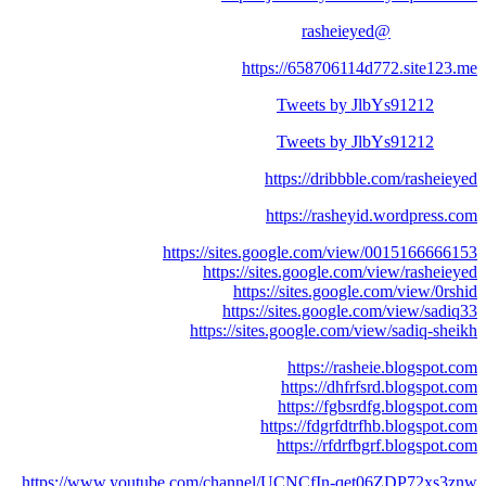
@rasheieyed
https://658706114d772.site123.me
Tweets by JlbYs91212
Tweets by JlbYs91212
https://dribbble.com/rasheieyed
https://rasheyid.wordpress.com
https://sites.google.com/view/0015166666153
https://sites.google.com/view/rasheieyed
https://sites.google.com/view/0rshid
https://sites.google.com/view/sadiq33
https://sites.google.com/view/sadiq-sheikh
https://rasheie.blogspot.com
https://dhfrfsrd.blogspot.com
https://fgbsrdfg.blogspot.com
https://fdgrfdtrfhb.blogspot.com
https://rfdrfbgrf.blogspot.com
https://www.youtube.com/channel/UCNCfIn-qet06ZDP72xs3znw