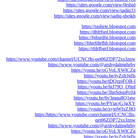
https://sites.google.com/view/0rshid
https://sites.google.com/view/sadiq33
https://sites.google.com/view/sadiq-sheikh
https://rasheie.blogspot.com
https://dhfrfsrd.blogspot.com
https://fgbsrdfg.blogspot.com
https://fdgrfdtrfhb.blogspot.com
https://rfdrfbgrf.blogspot.com
https://www.youtube.com/channel/UCNCfIn-qet06ZDP72xs3znw
https://www.youtube.com/@arshydalmghrby
https://youtu.be/oGVoLXWlCZg
https://youtu.be/tyZsfrJgfls
https://youtu.be/tDQzpjFOB-I
https://youtu.be/htJ79O_O9pI
https://youtu.be/3hnSdopPc04
https://youtu.be/6v3mqu8Q1gw
https://youtu.be/PYiacjG3gXY
https://youtu.be/zyjpWfxZJIQ
https:/https://www.youtube.com/channel/UCNCfIn-
qet06ZDP72xs3znw
https://www.youtube.com/@arshydalmghrby
https://youtu.be/oGVoLXWlCZg
https://youtu.be/tyZsfrJgfls