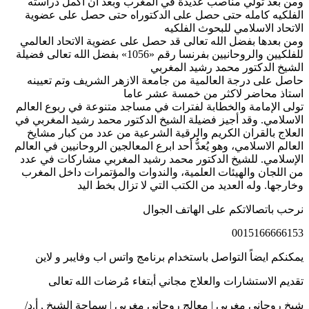
ومن بعد تولي مناصب عديدة في المغرب وبعد ان اكمل دراسته
الفلكيه كامله حتى حصل على الدكتوراه حتى حصل على عضوية
الاتحاد الاسلامي للبحوث الفلكيه
ومن بعدها بفضل الله تعالى قد حصل على عضوية الاتحاد العالمي
للفلكيين والروحانيين بفرنسا رقم «1056» بفضل الله تعالى فضيلة
الشيخ الدكتور محمد رشيد المغربي
حاصل على درجة العالمية من جامعة الازهر الشريف وتم تعيينه
استاذ محاضر لاكثر من خمسة عشر عاما
تولى الإمامة والخطابة لفترات في مساجد متنوعة في ربوع العالم
الاسلامي. وقد أجيز فضيلة الشيخ الدكتور محمد رشيد المغربي في
العلاج بالقران الكريم والرقية الشرعية من عدد من كبار مشايخ
العالم الاسلامي، وهو يُعدُّ أحد ابرع المعالجين الروحانيين في العالم
الإسلامي. للشيخ الدكتور محمد رشيد المغربي مشاركات في عدد
من اللجان والهيئات العلمية، والندوات والمؤتمرات داخل المغرب
وخارجها. وله العديد من الكتب التي لا تزال بخط اليد
نرحب باتصالاتكم على الهاتف الجوال
0015166666153
يمكنكم ايضاً التواصل باستخدام برنامج واتس اب وفايبر و لاين
تقديم الاستشارات والعلاج مجاني أبتغاء مُرضات الله تعالى
شيخ روحاني مغربي | معالج روحاني مغربي | سماحة الشيخ , أ.د/