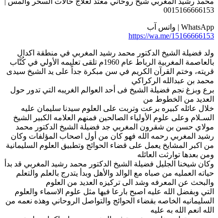
محمد رشيد المغربي شيخ روحاني معتد لعلاج حالات السحر والمس |
0015166666153
WhatsApp | واتس آب
https://wa.me/15166666153
ولد فضيلة الشيخ الدكتور محمد رشيد المغربي في منطقة اكدال
بالعاصمة المغربية الرباط عام 1960م تلقى تعليمه الأولي في كُتَّاب
قريته، وختم القرآن الكريم في سن مبكرة جداً على يد الشيخ سيدى
محمد بن عبدالله الركراكي
برع وبزغ نجم فضيلة الشيخ فى أحد العوالم الغريبه التي تدور حول
العديد من الخطوط من
خلال عائله كبيره برعت وتربت على العلوم سيدنا سليمان عليه
السـلام وعلى علوم الأولياء الصالحين فمنهم العلامه الكبير الشيخ
مولاي حسن بن شقرون المغربي جد فضيلة الشيخ الدكتور محمد
رشيد المغربي رحمه الله فهو كان من أول اصحاب المؤلفات وكان
من اكبر المشايخ يعمل على قضاء الحوائج وتطبيق العلوم السليمانية
ومن بعدها توارثت العائله
وكان شيخنا الجليل فضيلة الشيخ الدكتور محمد رشيد المغربي قد بدأ
حياته العمليه من صباه مع الوالد والأهل وبدأ يتدرج بالعلم والتعلم
والبحث عن المعرفه وشد الى تركيزه العديد من العلوم
التي وبفضل الله عليه اصبح بارعا فيها مثل علوم الاسماء والعلوم
السليمانيه الخاصه بقضاء الحوائج والتواصل الروحاني وهذه نعمه من
الله انعم الله به عليه