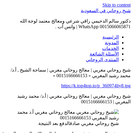
Skip to content
شيخ روحاني في السعودية
دكتور سالم الدحيمي راقي شرعي ومعالج معتمد لوجة الله
0015066065871 WhatsApp | واتس آب .
الرئيسية
المدونة
الخدمات
الأسئلة الشائعة
المنتدى الروحاني
شيخ روحاني مغربي | معالج روحاني مغربي | سماحة الشيخ , أ.د/
محمد رشيد المغربي « 0015166666153 »
https://k.top4top.io/p_360974liy8.jpg
شيخ روحاني مغربي | معالج روحاني مغربي | أ.د/ محمد رشيد
المغربي | 0015166666153
شيخ روحاني مغربي صادقالدفع بعد النتيجة