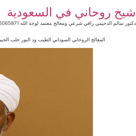
Ski
شيخ روحاني في السعودية
t
conten
دكتور سالم الدحيمي راقي شرعي ومعالج معتمد لوجة الله 0015066065871 WhatsApp | واتس آب .
المعالج الروحاني السوداني الطيب ود النور جلب الحبيب من أ