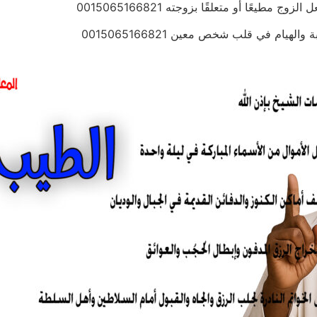
طيعًا أو متعلقًا بزوجته 0015065166821
هيام في قلب شخص معين 0015065166821