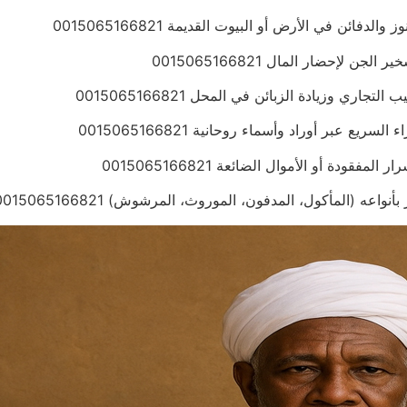
ائن في الأرض أو البيوت القديمة 0015065166821
لإحضار المال 0015065166821
ري وزيادة الزبائن في المحل 0015065166821
ع عبر أوراد وأسماء روحانية 0015065166821
ودة أو الأموال الضائعة 0015065166821
عه (المأكول، المدفون، الموروث، المرشوش) 0015065166821