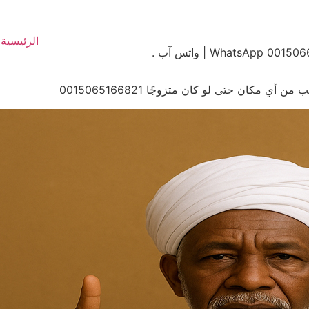
الرئيسية
ي مكان حتى لو كان متزوجًا 0015065166821