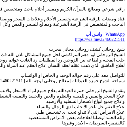
راقي شرعي ومعالج بالقرآن الكريم ومفسر أحلام باحث ومتخصص في علاج الأمر
قناة ومضات للرقية الشرعية وتفسير الأحلام وعلاجات السحر ووصفات
الباحث والمتخصص في الرقية الشرعية ومعالج للسحر والمس وكل الاصابات ال
WhatsApp | واتس آب
https://wa.me/32460221511
شيخ روحاني كشف روحاني مجاني مجرب
الشيخ الروحاني ابو ادهم المراكشي لحل جميع المشاكل باذن الله
جلب المحبه والطاعه بين الزوجين رد المطلقات رد الغائب خواتم روحا
لعلاج العاشق الذي ذهب عقله لعقد اللسان علاج العقم عند المراة والرج
للتواصل معه على رقم جواله الوحيد و الخاص او الواتساب
سماحة الشيخ حمزة العبدالله | معالج روحاني لوجة الله | 0032460221511
يتقدم الشيخ الروحاني حمزة العبدالله بعلاج جميع انواع الاسحار والاعما
علاج السحر والمس واللمسه والنظره والعين والحسد واللمسه الشيطا
وعلاج جميع انواع الاسحار السفليه والارضيه
علاج العقم حل تاخر الانجاب لدي الرجال والنساء
علاج الامراض التي لا تندلع تحت اى تشخيص طبي
ولله الحمد توصلنا لعلاجات بعض الامراض المستعصيه
كالقنصر- السرطان – الايدز وغيرها