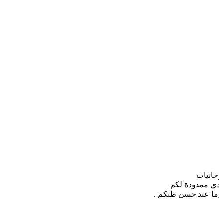
حانيات
يدي ممدودة لكم
وما عند حسن ظنكم ..