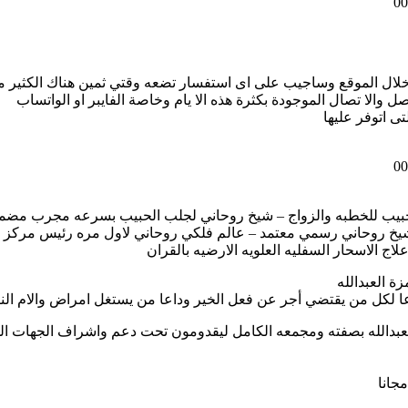
ال الموقع وساجيب على اى استفسار تضعه وقتي ثمين هناك الكثير من
والا تصال الموجودة بكثرة هذه الا يام وخاصة الفايبر او الواتساب
ى اتوفر عليها
لحبيب للخطبه والزواج – شيخ روحاني لجلب الحبيب بسرعه مجرب مضم
 شيخ روحاني رسمي معتمد – عالم فلكي روحاني لاول مره رئيس مركز ال
لاج الاسحار السفليه العلويه الارضيه بالقران
ة العبدالله
عا لكل من يقتضي أجر عن فعل الخير وداعا من يستغل امراض والام ا
 العبدالله بصفته ومجمعه الكامل ليقدومون تحت دعم واشراف الجهات ا
جانا