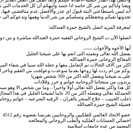
ويقنا واياكم من شر كل حاسد اذا حسد وأنبهكم أن كل الخدمات التي ت
أنه ليس باستطاعتي البتة قبول اي عذر وألأفضل عدم مناقشتي فيها، 
تجدونها تقيكم وتحفظكم وتسلمكم من شر الدنيا وهمها وتدعوكم الى 
لمعرفة المزيد اتصل بالشيخ حمزة العبدالله:
اتصلوا الآن ب الشيخ الروحاني الفقيه حمزة العبدالله مباشرة و من دون مواعي
أيها الأخوه والأخوات ،،،،،،
بفضل الله تعالى ونعمته التى انعم بها على شيخنا الجليل
المعالج الروحانى حمزة العبدالله
اكثر من آلاف الحالات تم التعامل معها و جعله الله سببا في شفاء الم
,وكم من ام ردت لها روحها بعدما سوعدت وعولجت من العقم وتاخر ال
على يد شيخنا وبفضل الله اكثر من 500 شخص شهريا
يرتدون من منتجاتنا الروحانيه خواتم و خرز وقلادات
كل هذا واكثر بفضل الله تعالى أولا واخيرا .. وما من شخص الا وهو سبب
الحمدلله تعالى وبفضله أكثر من 20 عاما لشيخنا الجليل فى هذا المجال والعلم ليكون أحد الأسباب لخدمة الناس ومساعدتهم ..
(جلب الحبيب – علاج السحر بالقران – الرقيه الشرعيه – خواتم روحانيه 
فضيلة الشيخ حمزة العبدالله
عضو الاتحاد العالمي للفلكيين والروحانيين بفرنسا بعضويه رقم 4512
اخصائي الحسابات الفلكيه والطب الروحاني والمعالجه
المعتمد من عدة جامعات اسلامية