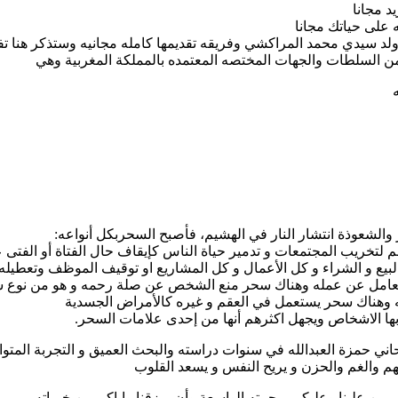
 مجانا
 على حياتك مجانا
 ولد سيدي محمد المراكشي وفريقه تقديمها كامله مجانيه وستذكر هنا تف
من السلطات والجهات المختصه المعتمده بالمملكة المغربية وهي
والشعوذة انتشار النار في الهشيم، فأصبح السحربكل أنواعه:
م لتخريب المجتمعات و تدمير حياة الناس كإيقاف حال الفتاة أو الفتى 
لبيع و الشراء و كل الأعمال و كل المشاريع او توقيف الموظف وتعطيل
عامل عن عمله وهناك سحر منع الشخص عن صلة رحمه و هو من نوع سح
ته وهناك سحر يستعمل في العقم و غيره كالأمراض الجسدية
ها الاشخاص ويجهل اكثرهم أنها من إحدى علامات السحر.
حاني حمزة العبدالله في سنوات دراسته والبحث العميق و التجربة المتو
م والغم والحزن و يريح النفس و يسعد القلوب
 يمن علينا وعليكم برحمته الواسعة وأن يرزقنا واياكم من خيراته