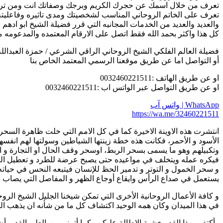
تعرف من خلال اسمك عن حجرك الكريم وبرجك وصفاتك انت ومن تريد
تعرف على الخاتم الروحاني المناسب لشخصيتك ومدى تاثيره وفاعليته
والعديد والعديد من الخدمات المجانيه التي قرر فضيلة الشيخ ابو ادهم
كل هذا واكثر بحمد الله فقط اتصل على الارقام المعتمده والمدعومه 
فضيلة العالم الفلكي الشيخ الروحاني الراقي الشرعي / حمزة العبدالله
أو التواصل اما عن طريق موقعنا الرسمي المعتمد الخاص بنا
او عن طريق الهاتف :0032460221511
او عن طريق التواصل عبر الواتس اب :0032460221511
WhatsApp | واتس آب
https://wa.me/32460221511
انتشرت هذه الاوينة الاخيرة كما في كل الامم التي خلت ظاهرة السحر 
الأسود و الأحمر، فكانت هذه خطة زينتها الشياطين وسولتها لهم انفسه
وتكبيلهم وهو ما يسمى بسحر الربط، اوسحر وقف الحال او التجارة و ا
فيكره عمله ويتخلف في مواعيده حتى يصبح عرضة للطرد و تعطيل ال
و سحر الخمول و التوتر و تدمير الحظ للإنسان فيتبعه النحس في حيا
يستعمل في صداع الرأس وايقاع أوجاع الظهر و المفاصل التي يصاب ب
و كافة الأعمال الروحانية الأخرى التي تمكن شيخنا الجليل الشيخ الرو
في هذا الميدان وكان همه الوحيد اكتشاف كل ما من شأنه ان يذهب اله
وأكتفي بهذا القدر خشية الاطالة عليكم وكما أتمنى من العلي القدير أن