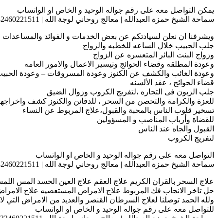
يمكن التواصل معه على رقم جواله الوحيد و الخاص او الواتساب
سماحة الشيخ حمزة العبدالله | معالج روحاني لوجة الله | 0032460221511
ويشرفنا ان نعلن لسيادتكم عن بعض الخدمات و الفوائد والمساعدات وال
جلب الحبيب خلال الساعه للخطبه والزواج
وزواج البنت البائر المتعسره عن الزواج
وعودة المطلقه وقضاء الحوائج وتيسير الاعمال والامور العامه
وعودة الغائب والكشف عن الكنوز وعودة المسروقات – وعودة الحبيب
قضاء الحوائج ، عقد الألسنه
جلب الزبون فى التجاره ،لتفريج الكروب وزوال الضيق
للعزة والكرامة والتحصن من السحر ، للدفائن والكنوز كشف واخراجها
تسخير قلوب الناس بالمحبة والقبول،علاج المربوط عن النساء
للقضاة وأرباب المناصب و المسؤولين
القبول والجاه عند الناس
لتفريج الكروب
التواصل معه على رقم جواله الوحيد و الخاص او الواتساب
سماحة الشيخ حمزة العبدالله | معالج روحاني لوجة الله | 0032460221511
علاج السحر بالقران الكريم علاج العقم علاج العين الحسد المس اللمس
حل تاخر الانجاب فك المربوط علاج الامراض المستعصيه علاج الامراض 
ولله الحمد توصلنا لعلاج السرطان القنصر والعديد من الامراض التي لا
للتواصل معه على رقم جواله الوحيد و الخاص او الواتساب