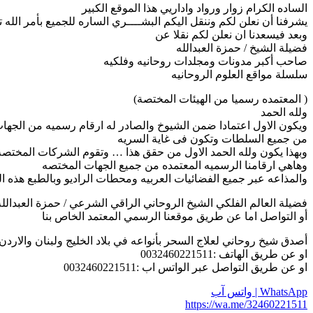
الساده الكرام زوار ورواد واداريي هذا الموقع الكبير
يشرفنا أن نعلن لكم وننقل اليكم البشــــري الساره للجميع بأمر الله ت
وبعد فيسعدنا ان نعلن لكم نقلا عن
فضيلة الشيخ / حمزة العبدالله
صاحب أكبر مدونات ومجلدات روحانيه وفلكيه
سلسلة مواقع العلوم الروحانيه
( المعتمده رسميا من الهيئات المختصة)
ولله الحمد
ويكون الاول اعتمادا ضمن الشيوخ والصادر له ارقام رسميه من الجها
من جميع السلطات وتكون فى غاية السريه
وبهذا يكون ولله الحمد الاول من حقق هذا … وتقوم الشركات المختصه ب
وهاهي ارقامنا الرسميه المعتمده من جميع الجهات المختصه
والمذاعه عبر جميع الفضائيات العربيه ومحطات الراديو وبالطبع هذه ال
فضيلة العالم الفلكي الشيخ الروحاني الراقي الشرعي / حمزة العبدالله
أو التواصل اما عن طريق موقعنا الرسمي المعتمد الخاص بنا
أصدق شيخ روحاني لعلاج السحر بأنواعه في بلاد الخليج ولبنان والارد
او عن طريق الهاتف :0032460221511
او عن طريق التواصل عبر الواتس اب :0032460221511
WhatsApp | واتس آب
https://wa.me/32460221511