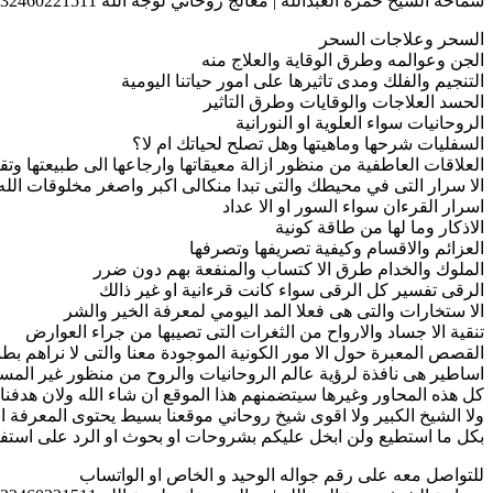
سماحة الشيخ حمزة العبدالله | معالج روحاني لوجة الله 0032460221511
السحر وعلاجات السحر
الجن وعوالمه وطرق الوقاية والعلاج منه
التنجيم والفلك ومدى تاثيرها على امور حياتنا اليومية
الحسد العلاجات والوقايات وطرق التاثير
الروحانيات سواء العلوية او النورانية
السفليات شرحها وماهيتها وهل تصلح لحياتك ام لا؟
العلاقات العاطفية من منظور ازالة معيقاتها وارجاعها الى طبيعتها وتقو
الا سرار التى في محيطك والتى تبدا منكالى اكبر واصغر مخلوقات الله
اسرار القرءان سواء السور او الا عداد
الاذكار وما لها من طاقة كونية
العزائم والاقسام وكيفية تصريفها وتصرفها
الملوك والخدام طرق الا كتساب والمنفعة بهم دون ضرر
الرقى تفسير كل الرقى سواء كانت قرءانية او غير ذالك
الا ستخارات والتى هى فعلا المد اليومي لمعرفة الخير والشر
تنقية الا جساد والارواح من الثغرات التى تصيبها من جراء العوارض
القصص المعبرة حول الا مور الكونية الموجودة معنا والتى لا نراهم بطب
اساطير هى نافذة لرؤية عالم الروحانيات والروح من منظور غير المس
كل هذه المحاور وغيرها سيتضمنهم هذا الموقع ان شاء الله ولان هدفنا
ولا الشيخ الكبير ولا اقوى شيخ روحاني موقعنا بسيط يحتوى المعرفة ال
بكل ما استطيع ولن ابخل عليكم بشروحات او بحوث او الرد على استفسا
للتواصل معه على رقم جواله الوحيد و الخاص او الواتساب