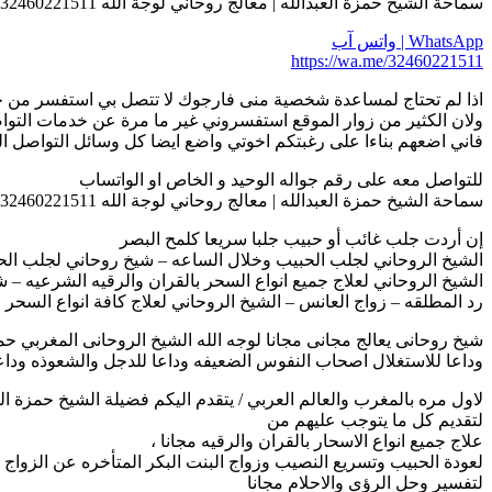
سماحة الشيخ حمزة العبدالله | معالج روحاني لوجة الله 0032460221511
WhatsApp | واتس آب
https://wa.me/32460221511
اذا لم تحتاج لمساعدة شخصية منى فارجوك لا تتصل بي استفسر من خل
ولان الكثير من زوار الموقع استفسروني غير ما مرة عن خدمات التواصل 
فاني اضعهم بناءا على رغبتكم اخوتي واضع ايضا كل وسائل التواصل الت
للتواصل معه على رقم جواله الوحيد و الخاص او الواتساب
سماحة الشيخ حمزة العبدالله | معالج روحاني لوجة الله 0032460221511
إن أردت جلب غائب أو حبيب جلبا سريعا كلمح البصر
الشيخ الروحاني لجلب الحبيب وخلال الساعه – شيخ روحاني لجلب ا
الشيخ الروحاني لعلاج جميع انواع السحر بالقران والرقيه الشرعيه –
رد المطلقه – زواج العانس – الشيخ الروحاني لعلاج كافة انواع السحر ع
شيخ روحانى يعالج مجانى مجانا لوجه الله الشيخ الروحانى المغربي حمز
وداعا للاستغلال اصحاب النفوس الضعيفه وداعا للدجل والشعوذه ودا
لاول مره بالمغرب والعالم العربي / يتقدم اليكم فضيلة الشيخ حمزة
لتقديم كل ما يتوجب عليهم من
علاج جميع انواع الاسحار بالقران والرقيه مجانا ،
لعودة الحبيب وتسريع النصيب وزواج البنت البكر المتأخره عن الزواج م
لتفسير وحل الرؤي والاحلام مجانا