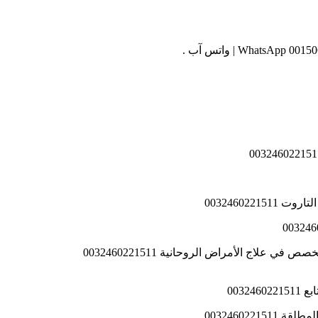
003246022
0032
003246022