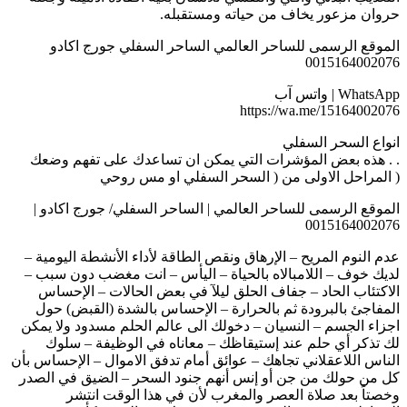
حروان مزعور يخاف من حياته ومستقبله.
الموقع الرسمى للساحر العالمي الساحر السفلي جورج اكادو
0015164002076
WhatsApp | واتس آب
https://wa.me/15164002076
انواع السحر السفلي
. . هذه بعض المؤشرات التي يمكن ان تساعدك على تفهم وضعك
( المراحل الاولى من ( السحر السفلي او مس روحي
الموقع الرسمى للساحر العالمي | الساحر السفلي/ جورج اكادو |
0015164002076
عدم النوم المريح – الإرهاق ونقص الطاقة لأداء الأنشطة اليومية –
لديك خوف – اللامبالاه بالحياة – اليأس – انت مغضب دون سبب –
الاكتئاب الحاد – جفاف الحلق ليلآ في بعض الحالات – الإحساس
المفاجئ بالبرودة ثم بالحرارة – الإحساس بالشدة (القبض) حول
اجزاء الجسم – النسيان – دخولك الى عالم الحلم مسدود ولا يمكن
لك تذكر أي حلم عند إستيقاظك – معاناه في الوظيفة – سلوك
الناس اللاعقلاني تجاهك – عوائق أمام تدفق الاموال – الإحساس بأن
كل من حولك من جن أو إنس أنهم جنود السحر – الضيق في الصدر
وخصتاً بعد صلاة العصر والمغرب لأن في هذا الوقت انتشر