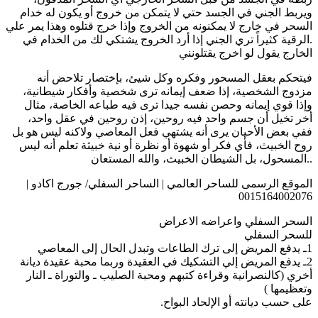
ويربط الجني في الجسد حتي لا يتمكن من خروج أو يكون له خدام
السحر في خارج لا يمكنونه من الخروج وإذا خرج قتلوه وهذا يمر علي
.الرقية كثيراً تري الجني إذا أرد الخروج يشتكي لك من الخدام في
الخارج يقول لو اخرج يقتلونني
فيتحكم بعقل المسحور وفكره وكل شيئ، بإختصار تلاحض أنه
مزدوج الشخصية، إذا ضعف إيمانه ترى شخصية وأفكار شيطانية،
وإذا قوي إيمانه وحصن نفسه جيدا ترى فيه طباعه الخاصة، مثال
أخر تخيل أن جسم واحد فيه روحين، إذن روحين في عقل واحد،
ففي بعض الأحيان يرى أنه يشتهي فعل المعاصي ولاكنه ليس هو بل
روح الخبيث، فأي فكر أو شهوة أو نظرة أو نية خبيثة تعلم أنه ليس
..المسحول، بل الشيطان الخبيث، والله المستعان
الموقع الرسمى للساحر العالمي | الساحر السفلي/ جورج اكادو |
0015164002076
السحر السفلي واعراضه الاعراض
للسحر السفلي
1ـ يدفع المريض إلى ترك الطاعات وتبدل الحال إلى المعاصي
2ـ يدفع المريض إلي التشكيك في العقيدة وربما محبة عقيدة ديانة
أخري (كالنصرانية وقراءة كتبهم ومحبة الصليب ـ والتوراة ـ النار
وتعظيمها )
على حسب ديانته أو الإلحاد البواح.