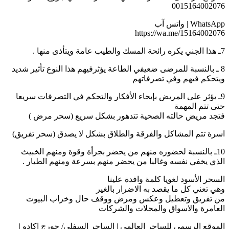
0015164002076
WhatsApp | واتس آب
https://wa.me/15164002076
7ـ هذا الجني يكره رائحة المسك والطيب عامة ويتأذى منها .
8 ـ بالنسبة للمرضى ضعيفي الطاعة يؤثرفيهم هذا النوع تأثير شديد
ويتحكم فيهم وفي تصرفاتهم
9ـ يؤثر على المريض بإيحاء الأفكار والتحكم في التصرفات سريعا
حتى تتم المهمة
فتجد مريض حالته الصحية تتدهور بشكل سريع (سحر مرض )
اسرة تتم المشاكل والفرقة والطلاق بشكل لا يصدق (سحر تفريق)
10ـ بالنسبة لحضوره منهم من يحضر بجرأة وقوة ومنهم الخبيث
الذي يخفي نفسه وغالبا من يحضر منهم بسرعة ومنهم الطيار .
السحر الأسود لغويا كلمة وافدة علينا
وهي تعني كل ما يقصد به الاضرار بالغير
من تفريق وتعطيل وعكس ومرض ووقف حال وخراب البيوت
العامرة والاسواق والمحلات والشركات
الموقع الرسمى للساحر العالمي | الساحر السفلي/ جورج اكادو |