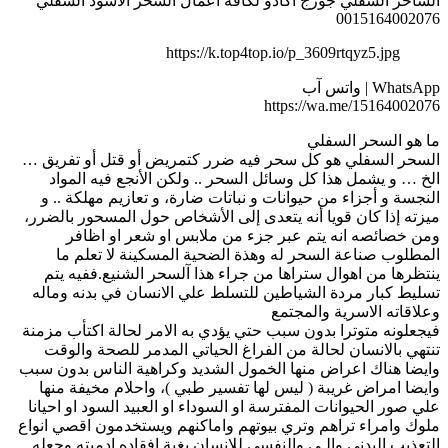
الساحر السفلي جورج اكادو لكافة اعمال السحر الاسود السفلي
0015164002076
https://k.top4top.io/p_3609rtqyz5.jpg
WhatsApp | واتس آب
https://wa.me/15164002076
ما هو السحر السفلي
السحر السفلي هو كل سحر فيه ضرر كتمريض أو قتل أو تفريق …
الخ … و يشمل هذا كل وسائل السحر .. ولكن الأنجع فيه المواد
النجسة و أجزاء من حيوانات و نباتات ضارة، و تعازيم مهلكة .. و
ميزته إذا كان قويا أنه يتعدى إلى الأشخاص حول المسحور بالضرر،
ومن خصائصه انه يتم عبر جزء من ملابس او شعر او اظافر
المطلوب صناعة السحر له وهذة الضحية المسكينة لا تعلم ما
ينتظرها من اهوال ستراها من جراء هذا آلسحر الشنيع.ففيه يتم
تسليط كبار مردة الشياطين للتسلط علي الانسان في بدنه وماله
وعلاقاته الاسرية والمجتمع
فيجعلونه متوترا بدون سبب حتي يؤدي به الامر لحالة اكتأب مزمنة
تنتهي بالانسان لحالة من الفراغ الحياتي المدمر للصحة والوقت
وايضا هناك اعراض منها الخمول الشديد وكراهية الناس بدون سبب
وايضا امراض غريبة ( ليس لها تفسير طبي )، واحلام مخيفة منها
علي صور الحيوانات المفترسة او السوداء او العبيد السود او احيانا
ملوك وامراء تراهم وتري بيوتهم واماكنهم ويستخدمون اقصي انواع
التعذيب البدني والـي والنفسي للانسان بغية افقاده ادميته وجعله