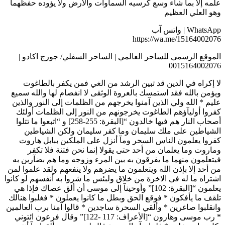
علمه إلا بما شآء وسع كرسيه السماوات والأرض ولا يؤوده حفظهما
وهو العلي العظيم
WhatsApp | واتس آب
https://wa.me/15164002076
الموقع الرسمى للساحر العالمي | الساحر السفلي/ جورج اكادو |
0015164002076
لا إكراه في الدين قد تبين الرشد من الغي فمن يكفر بالطاغوت
ويؤمن بالله فقد استمسك بالعروة الوثقى لا انفصام لها والله سميع
عليم * الله ولي الذين آمنوا يخرجهم من الظلمات إلى النور والذين
كفروا أوليآؤهم الطاغوت يخرجونهم من النور إلى الظلمات أولئك
أصحاب النار هم فيها خالدون “[البقرة: 255-258] و “اتبعوا ما تتلوا
الشياطين على ملك سليمان وما كفر سليمان ولكن الشياطين
كفروا يعلمون الناس السحر ومآ أنزل على الملكين ببابل هاروت
وماروت وما يعلمان من أحد حتى يقولا إنما نحن فتنة فلا تكفر
فيتعلمون منهما ما يفرقون به بين المرء وزوجه وما هم بضآرين به
من أحد إلا بإذن الله ويتعلمون ما يضرهم ولا ينفعهم ولقد علموا لمن
اشتراه ما له في الاخرة من خلاق ولبئس ما شروا به أنفسهم لو كانوا
يعلمون “[البقرة: 102]” وأوحينآ إلى موسى أن ألق عصاك فإذا هي
تلقف ما يأفكون * فوقع الحق وبطل ما كانوا يعملون * فغلبوا هنالك
وانقلبوا صاغرين * وألقي السحرة ساجدين * قالوا آمنا برب العالمين
* رب موسى وهارون “[الأعراف: 117 -122]” وقال فرعون ائتوني