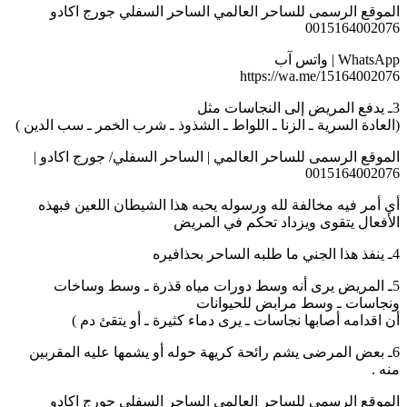
الموقع الرسمى للساحر العالمي الساحر السفلي جورج اكادو
0015164002076
WhatsApp | واتس آب
https://wa.me/15164002076
3ـ يدفع المريض إلى النجاسات مثل
(العادة السرية ـ الزنا ـ اللواط ـ الشذوذ ـ شرب الخمر ـ سب الدين )
الموقع الرسمى للساحر العالمي | الساحر السفلي/ جورج اكادو |
0015164002076
أي أمر فيه مخالفة لله ورسوله يحبه هذا الشيطان اللعين فبهذه
الأفعال يتقوى ويزداد تحكم في المريض
4ـ ينفذ هذا الجني ما طلبه الساحر بحذافيره
5ـ المريض يرى أنه وسط دورات مياه قذرة ـ وسط وساخات
ونجاسات ـ وسط مرابض للحيوانات
أن اقدامه أصابها نجاسات ـ يرى دماء كثيرة ـ أو يتقئ دم )
6ـ بعض المرضى يشم رائحة كريهة حوله أو يشمها عليه المقربين
منه .
الموقع الرسمى للساحر العالمي الساحر السفلي جورج اكادو