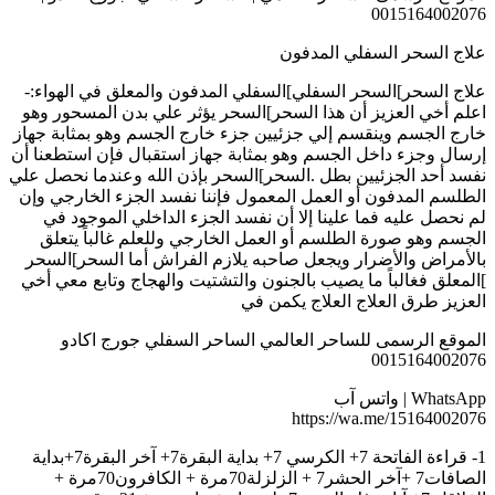
0015164002076
علاج السحر السفلي المدفون
علاج السحر]السحر السفلي]السفلي المدفون والمعلق في الهواء:-
اعلم أخي العزيز أن هذا السحر]السحر يؤثر علي بدن المسحور وهو
خارج الجسم وينقسم إلي جزئيين جزء خارج الجسم وهو بمثابة جهاز
إرسال وجزء داخل الجسم وهو بمثابة جهاز استقبال فإن استطعنا أن
نفسد أحد الجزئيين بطل .السحر]السحر بإذن الله وعندما نحصل علي
الطلسم المدفون أو العمل المعمول فإننا نفسد الجزء الخارجي وإن
لم نحصل عليه فما علينا إلا أن نفسد الجزء الداخلي الموجود في
الجسم وهو صورة الطلسم أو العمل الخارجي وللعلم غالباً يتعلق
بالأمراض والأضرار ويجعل صاحبه يلازم الفراش أما السحر]السحر
]المعلق فغالباً ما يصيب بالجنون والتشتيت والهجاج وتابع معي أخي
العزيز طرق العلاج العلاج يكمن في
الموقع الرسمى للساحر العالمي الساحر السفلي جورج اكادو
0015164002076
WhatsApp | واتس آب
https://wa.me/15164002076
1- قراءة الفاتحة 7+ الكرسي 7+ بداية البقرة7+ آخر البقرة7+بداية
الصافات7 +آخر الحشر7 + الزلزلة70مرة + الكافرون70مرة +