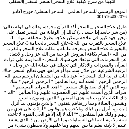
انتهينا من شرح كيفية علاج السحر[السحر السفلي]السفلي
الموقع الرسمى للساحر العالمي | الساحر السفلي/ جورج اكادو |
0015164002076
طرق علاج السحر _ السحر أكد القرآن وجوده، وذلك في قوله تعالى:
(من شر حاسد إذا حسد …) كذلك إن الوقاية من السحر تعمل على
توفير جهد كبير في علاجه ويمكن علاجه بطرق مختلفة منها: – 1-
علاج السحر بالتقرب من الله 2-علاج السحر بالحجامة 3-علاج السحر
بالبخور 4-علاج السحر بمعرفة عامله و مكانه علاج السحر بالتقرب
من الله • القيام بكافة الفروض الواجبة من الله عز وجل والابتعاد
عن المحرمات التي توقعك في شباك السحر. • المداومة على قراءة
القرآن والمعوذات والأذكار التي تجعلك في حماية الله عز وجل. •
الرقية الشرعية من خلال سماعها أو قراءتها فهي تعالج السحر. هناك
ايات قرانية لفك السحر: – أعوذ بالله من الشيطان الرجيم بسم الله
الرحمن الرحيم “الحمد لله رب العالمين * الرحمن الرحيم * ملك
يوم الدين * إياك نعبد وإياك نستعين * اهدنا الصراط المستقيم *
صراط الذين أنعمت عليهم غير المغضوب عليهم ولا الضآلين” “الم *
ذلك الكتاب لا ريب فيه هدى للمتقين * الذين يؤمنون بالغيب
ويقيمون الصلاة ومما رزقناهم ينفقون * والذين يؤمنون بمآ أنزل
إليك ومآ أنزل من قبلك وبالاخرة هم يوقنون * أولئك على هدى من
ربهم وأولئك هم المفلحون “” الله لا إله إلا هو الحي القيوم لا تأخذه
سنة ولا نوم له ما في السماوات وما في الأرض من ذا الذي يشفع
عنده إلا بإذنه يعلم ما بين أيديهم وما خلفهم ولا يحيطون بشيء من