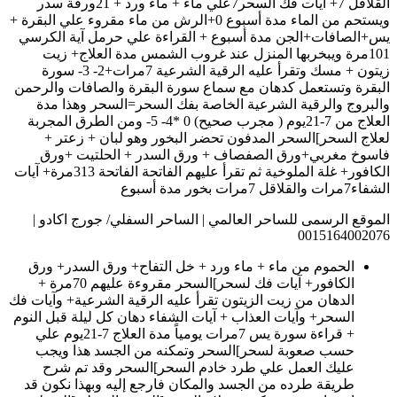
القلاقل 7+ آيات فك السحر7علي ماء + ماء ورد + 21ورقة سدر
ويستحم من الماء مدة أسبوع 0+الرش من ماء مقروء علي البقرة +
يس+الصافات+الجن مدة أسبوع + القراءة علي حرمل آية الكرسي
101مرة ويبخربها المنزل عند غروب الشمس مدة العلاج+ زيت
زيتون + مسك وتقرأ عليه الرقية الشرعية 7مرات+2- 3- سورة
البقرة وتستعمل كدهان مع سماع سورة البقرة والصافات والرحمن
والبروج والرقية الشرعية الخاصة بفك السحر=السحر وهذا مدة
العلاج من 7-21يوم ( مجرب صحيح) 0 *4- 5- ومن الطرق المجربة
لعلاج السحر]السحر المدفون تحضر البخور وهو لبان + زعتر +
فاسوخ مغربي+ورق الصفصاف + ورق السدر + الحلتيت +ورق
الكافور+ غلة الملوخية ثم تقرأ عليهم الفاتحة الفاتحة 313مرة+ آيات
الشفاء7مرات والقلاقل 7مرات بخور مدة أسبوع
الموقع الرسمى للساحر العالمي | الساحر السفلي/ جورج اكادو |
0015164002076
الحموم من ماء + ماء ورد + خل التفاح+ ورق السدر+ ورق
الكافور+ آيات فك لسحر]السحر مقروءة عليهم 70مرة +
الدهان من زيت الزيتون تقرأ عليه الرقية الشرعية+ وآيات فك
السحر+ وآيات العذاب + آيات الشفاء دهان كل ليلة قبل النوم
+ قراءة سورة يس 7مرات يومياً مدة العلاج 7-21يوم علي
حسب صعوبة لسحر]السحر وتمكنه من الجسد هذا ويجب
عليك العمل علي طرد خادم السحر]السحر وقد تم شرح
طريقة طرده من الجسد والمكان فارجع إليه وبهذا نكون قد