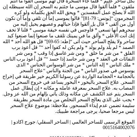
بكل ساحر عليم * فلما جآء السحرة قال لهم موسى ألقوا مآ أنتم
ملقون * فلمآ ألقوا قال موسى ما جئتم به السحر إن الله سيبطله إن
الله لا يصلح عمل المفسدين * ويحق الله الحق بكلماته ولو كره
المجرمون “[يونس: 79-81]” قالوا يموسى إمآ أن تلقي وإمآ أن نكون
أول من ألقى * قال بل ألقوا فإذا حبالهم وعصيهم يخيل إليه من
سحرهم أنها تسعى * فأوجس في نفسه خيفة موسى * قلنا لا تخف
إنك أنت الأعلى * وألق ما في يمينك تلقف ما صنعوا إنما صنعوا كيد
ساحر ولا يفلح الساحر حيث أتى “[طه: 65-69]” قل هو الله أحد * الله
الصمد * لم يلد ولم يولد * ولم يكن له كفوا أحد “” قل أعوذ برب
الفلق * من شر ما خلق * ومن شر غاسق إذا وقب * ومن شر
النفاثات في العقد * ومن شر حاسد إذا حسد “” قل أعوذ برب الناس
* ملك الناس * إله الناس * من شر الوسواس الخناس * الذى
يوسوس في صدور الناس * من الجنة والناس “علاج السحر
بالحجامة • الحجامة الواردة عن رسولنا الكريم خير طريقة في إخراج
السحر. علاج السحر بالبخور • البخور يساعد في خروج السحر من
المصاب به. علاج السحر بمعرفة عامله و مكانه • إن إبطال عمل
السحر يتم عند الكشف عن مكانه وذلك يأتي بإلهام من الله عز وجل.
• يجب على الذي يعالج السحر التخلص من مادة السحر بطريقة
سليمة تضمن عدم إيذاء المسحور. ملاحظة: موضوع علاج السحر
ليس مرجعا صحيا، يرجى مراجعة طبيبك.
الموقع الرسمى للساحر العالمي | الساحر السفلي/ جورج اكادو |
0015164002076