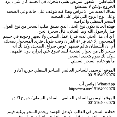
الشياطين – شعور المريض بشيء يتحرك في الجسد كأن شيء يرد
الخروج .ولكن لا يستطيع
.هناك العديد من الاعراض وهذا كله يتوقف على حالة وعي الضحيه
وعلى نوع الروح التي تؤثر على الضحيه
السحر السفلي واعراضه
فهذه الحالة يكون نوع الجنى الذي يطبق طلب السحر من نوع الغول،
قيل يارسول الله وما الغيلان، قال سحرة الجن.
ٱي أن هذا الجني لديه قدرة عمل السحر، ولا يضهر وجوده في جسم
المسحور، إلا عند قراءة القرأن وقت طويل فترى المسحول يضحك،
أي أن الشيطان يتألم فيضهر عوض صراغ، الضحك، وكذالك أنه
يسحر كل من بجوار الضحية ليساعدوع علي إدراره دون علمهم،
..وكذالك يقوم بتجديد السحر
ما هو خادم السحر السفلي
الموقع الرسمى للساحر العالمي الساحر السفلي جورج اكادو
0015164002076
WhatsApp | واتس آب
https://wa.me/15164002076
الموقع الرسمى للساحر العالمي | الساحر السفلي/ جورج اكادو |
0015164002076
فخادم السحر في الغالب لايدخل الجسد ويخدم السحر برغبة فيتم
ربطه في الجسد من قبل السحر الخارجي اي السحر المدفون،