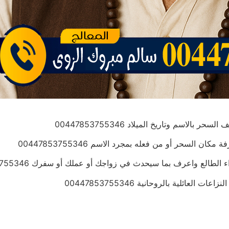
اسم وتاريخ الميلاد 00447853755346
السحر أو من فعله بمجرد الاسم 00447853755346
الع واعرف بما سيحدث في زواجك أو عملك أو سفرك 00447853755346
ائلية بالروحانية 00447853755346