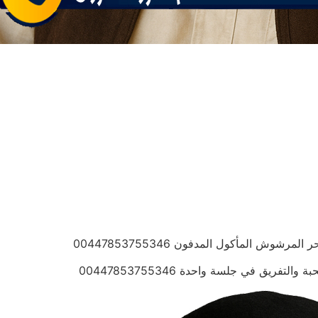
وش المأكول المدفون 00447853755346
ريق في جلسة واحدة 00447853755346