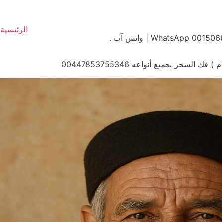
الرئيسية
سحر بجميع أنواعه 00447853755346