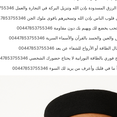
مسدودة بإذن الله وتنزيل البركة في التجارة والعمل 00447853755346
لناس بإذن الله وتسخيرهم باقوى ملوك الجن 00447853755346
 لك ويهيم بك دون مقاومة 00447853755346
الحسد بالقرآن والأسماء السرية 00447853755346
أو الأرواح للشفاء عن بعد 00447853755346
بالطاقة النورانية لا يحتاج حضورك الشخصي 00447853755346
قلبك وأعرف من يريد لك السوء 00447853755346