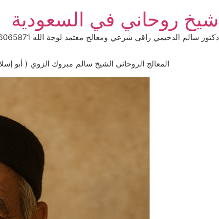
Ski
شيخ روحاني في السعودية
t
conten
دكتور سالم الدحيمي راقي شرعي ومعالج معتمد لوجة الله 0015066065871 WhatsApp | واتس آب .
المعالج الروحاني الشيخ سالم مبروك الزوي ( أبو إسلام ) فك ال