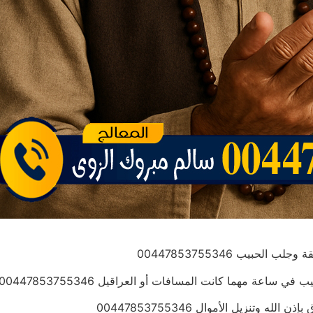
حبيب 00447853755346
اعة مهما كانت المسافات أو العراقيل 00447853755346
وتنزيل الأموال 00447853755346