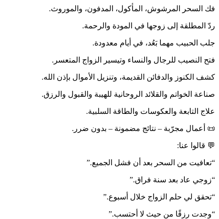
فك السحر المرشوش، المأكول، المدفون، والموروث.
ردّ المطلقة إلى زوجها في المودة والرحمة.
جلب الحبيب مهما بَعُد، في أيام معدودة.
فتح النصيب للرجال والنساء وتيسير الزواج المتعسر.
كشف الكنوز والدفائن القديمة، وتنزيل الأموال بإذن الله.
صناعة الخواتم والقلائد الروحانية للهيبة والقبول والرزق.
علاج التابعة والعكوسات والطاقة السلبية.
📜 أعمال مجرّبة – نتائج مضمونة – بدون ضرر.
💬 قالوا عنا:
“تعافيت من السحر بعد أن فشل الجميع.”
“زوجي عاد بعد سنة فراق.”
“تحقق لي حلم الزواج خلال أسبوع.”
“وجدت رزقًا من حيث لا أحتسب.”