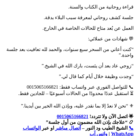
قراءة روحانية من الكتاب والسنة.
جلسة كشف روحاني لمعرفة سبب البلاء بدقة.
العمل عن بُعد متاح للحالات الخاصة في الخارج.
💬 شهادات من عملائي:
“كنت أعاني من السحر سبع سنوات، والحمد لله تعافيت بعد جلسة
واحدة.”
“زوجي عاد بعد أن يئست، بارك الله في الشيخ.”
“وجدت وظيفة خلال أيام كما قال لي.”
📞 للتواصل الفوري عبر واتساب فقط: 0015065166821
⏳ استقبل عددًا محدودًا من الحالات أسبوعيًا – للجادين فقط.
⚜️ “نحن لا نعدُ إلا بما نقدر عليه، وبإذن الله الخير بين أيدينا.”
🌟 اتصل الآن ولا تتردد!
0015065166821
📿 “علاجك بإذن الله مضمون من أول جلسة”
📞
الشيخ الطيب ود النور –
أتصال مباشر
او عبر
الواتساب
WhatsApp
|
واتس آب