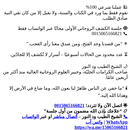
🕌 عملنا شرعي 100%
نقوم فقط بما ورد في الكتاب والسنة، ولا نقبل إلا من كان نقي النية
صادق الطلب.
🧿 جلسة الكشف الروحاني الأولى مجانًا عبر الواتساب فقط
📞 0015065166821
⚜️ “من قصدنا وجد الفتح، ومن صدق معنا رأى العجب.”
⏳ عدد محدود من الحالات أسبوعيًا – أسرار لا تُكشف إلا للجادّين.
🌙 الشيخ الطيب ود النور
صاحب الكرامات الجليّة، وخبير العلوم الروحانية العالية منذ أكثر من
أربعين عامًا.
🕯️ “ما خفي عن الناس ظاهرٌ لنا بعون الله، وما ضاع في الأرض إلا
وهدانا الله إليه.”
🌟 اتصل الآن ولا تتردد!
0015065166821
📿 “علاجك بإذن الله مضمون من أول جلسة”
📞
الشيخ الطيب ود النور –
أتصال مباشر
او عبر
الواتساب
WhatsApp
|
واتس آب
https://wa.me/15065166821