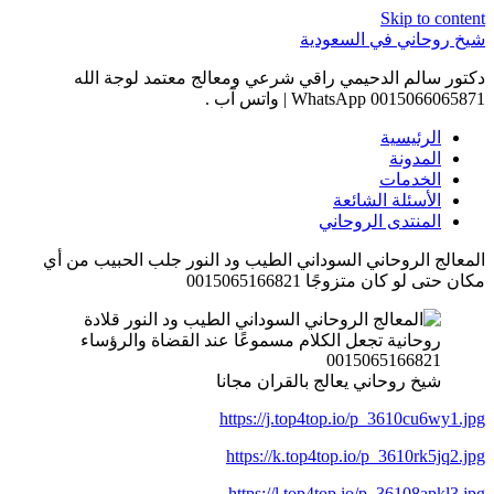
Skip to content
شيخ روحاني في السعودية
دكتور سالم الدحيمي راقي شرعي ومعالج معتمد لوجة الله
0015066065871 WhatsApp | واتس آب .
الرئيسية
المدونة
الخدمات
الأسئلة الشائعة
المنتدى الروحاني
المعالج الروحاني السوداني الطيب ود النور جلب الحبيب من أي
مكان حتى لو كان متزوجًا 0015065166821
شيخ روحاني يعالج بالقران مجانا
https://j.top4top.io/p_3610cu6wy1.jpg
https://k.top4top.io/p_3610rk5jq2.jpg
https://l.top4top.io/p_36108apkl3.jpg