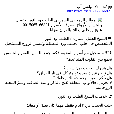
WhatsApp | واتس آب
https://wa.me/15065166821
شيخ روحاني يعالج بالقران مجانا
🌹 الشيخ الجليل المبارك / الطيب ود النور
المتخصص في جلب الحبيب ورد المطلقة وتيسير الزواج المستحيل
🕯️ “لا مستحيل مع أسرار المحبة، فكما جمع الله بين القمر والشمس
نجمع بين القلوب المتباعدة.”
هل هجرك الحبيب دون سبب؟
هل تزوج غيرك بعد وعدٍ وتركك في نار الفراق؟
هل تأخّر نصيبك رغم جمالك وخلقك؟
لا تحزني، فالأبواب المغلقة تُفتح بالذكر والنية الصافية وبسرّ المحبة
الروحانية.
💞 خدمات الشيخ الطيب ود النور:
جلب الحبيب في ٣ أيام فقط، مهما كان بعيدًا أو معاندًا.