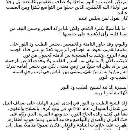
لم يكن الطيب ود النور ساحرًا ولا صاحب طقوسٍ غامضة، بل رجلًا
من أولياء الله الخُفيّين، الذين جعلوا من التواضع سترًا ومن الصمت
عبادة.
كان يقول لمن يجلس عنده:
“ما نلنا شيئًا بكثرة الكلام، ولكن نلنا بركة الصبر وحسن النية. من
صفا قلبه، رأى الأشياء على حقيقتها.”
واليوم، وقد جاوز الثامنة والخمسين، يجلس الطيب ود النور على
مكتبه القديم، تحيط به الجماجم الرمزية كعلامةٍ على فناء الجسد
وبقاء الروح، وتنساب المسبحة بين أنامله كجدولٍ من نور.
لا يكتب الآن إلا ما تبقى من أسرار القلب، ولا يتحدث إلا عن الرحمة.
من يراه، يظن أنه شيخٌ من زمنٍ مضى، لكن من يجلس أمامه يدرك
أنه زمنٌ بذاته؛ زمنٌ نقيّ، يمشي بين الناس في ثوب رجلٍ اسمه
الطيب ود النور.
السيرة الذاتية للشيخ الطيب ود النور
🌾 النشأة والتربية
وُلد الشيخ الطيب ود النور في إحدى القرى الهادئة على ضفاف النيل
في شمال السودان، عام 1967م، في بيتٍ عُرف بالصلاح والتقوى.
نشأ في كنف والده الحاج النور، أحد وجهاء القرية، الذي ربّاه على
حبّ القرآن والصدق والتواضع وخدمة الناس. ومنذ نعومة أظفاره،
ظهرت عليه علامات النباهة والوقار، فكان صموتًا متأملًا، يميل إلى