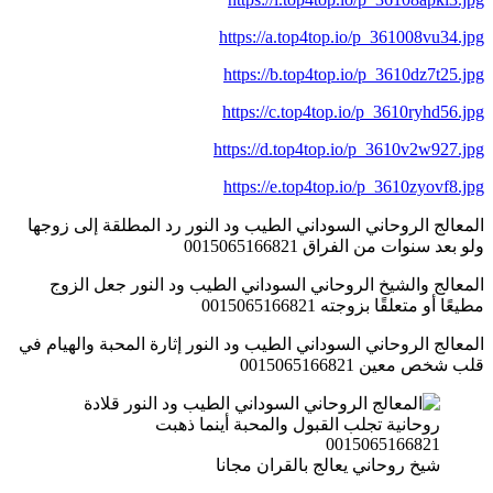
https://a.top4top.io/p_361008vu34.jpg
https://b.top4top.io/p_3610dz7t25.jpg
https://c.top4top.io/p_3610ryhd56.jpg
https://d.top4top.io/p_3610v2w927.jpg
https://e.top4top.io/p_3610zyovf8.jpg
المعالج الروحاني السوداني الطيب ود النور رد المطلقة إلى زوجها
ولو بعد سنوات من الفراق 0015065166821
المعالج والشيخ الروحاني السوداني الطيب ود النور جعل الزوج
مطيعًا أو متعلقًا بزوجته 0015065166821
المعالج الروحاني السوداني الطيب ود النور إثارة المحبة والهيام في
قلب شخص معين 0015065166821
شيخ روحاني يعالج بالقران مجانا