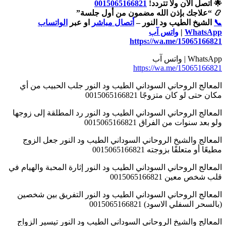
🌟 اتصل الآن ولا تتردد!
0015065166821
📿 “علاجك بإذن الله مضمون من أول جلسة”
📞
الشيخ الطيب ود النور –
أتصال مباشر
او عبر
الواتساب
WhatsApp
|
واتس آب
https://wa.me/15065166821
WhatsApp | واتس آب
https://wa.me/15065166821
المعالج الروحاني السوداني الطيب ود النور جلب الحبيب من أي
مكان حتى لو كان متزوجًا 0015065166821
المعالج الروحاني السوداني الطيب ود النور رد المطلقة إلى زوجها
ولو بعد سنوات من الفراق 0015065166821
المعالج والشيخ الروحاني السوداني الطيب ود النور جعل الزوج
مطيعًا أو متعلقًا بزوجته 0015065166821
المعالج الروحاني السوداني الطيب ود النور إثارة المحبة والهيام في
قلب شخص معين 0015065166821
المعالج الروحاني السوداني الطيب ود النور التفريق بين شخصين
(بالسحر السفلي الاسود) 0015065166821
المعالج والشيخ الروحاني السوداني الطيب ود النور تيسير الزواج