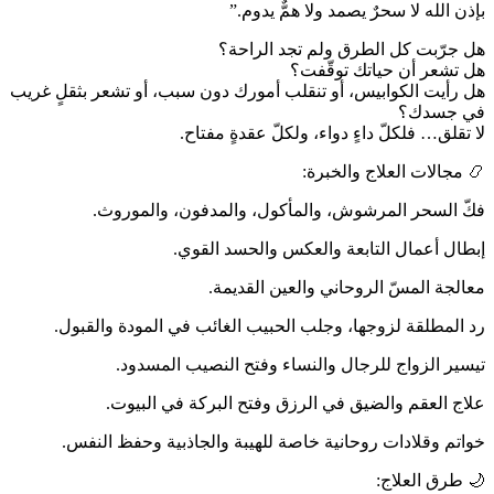
بإذن الله لا سحرٌ يصمد ولا همٌّ يدوم.”
هل جرّبت كل الطرق ولم تجد الراحة؟
هل تشعر أن حياتك توقّفت؟
هل رأيت الكوابيس، أو تنقلب أمورك دون سبب، أو تشعر بثقلٍ غريب
في جسدك؟
لا تقلق… فلكلّ داءٍ دواء، ولكلّ عقدةٍ مفتاح.
📿 مجالات العلاج والخبرة:
فكّ السحر المرشوش، والمأكول، والمدفون، والموروث.
إبطال أعمال التابعة والعكس والحسد القوي.
معالجة المسّ الروحاني والعين القديمة.
رد المطلقة لزوجها، وجلب الحبيب الغائب في المودة والقبول.
تيسير الزواج للرجال والنساء وفتح النصيب المسدود.
علاج العقم والضيق في الرزق وفتح البركة في البيوت.
خواتم وقلادات روحانية خاصة للهيبة والجاذبية وحفظ النفس.
🌙 طرق العلاج: