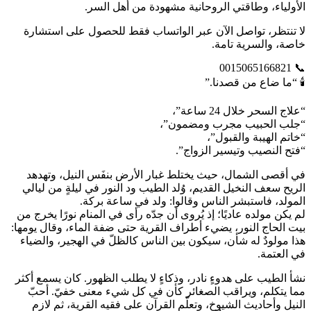
الأولياء، وطاقتي الروحانية مشهودة من أهل السر.
لا تنتظر، تواصل الآن عبر الواتساب فقط للحصول على استشارة
خاصة، والسرية تامة.
📞 0015065166821
🕯️ “ما ضاع من قصدنا.”
“علاج السحر خلال 24 ساعة”،
“جلب الحبيب مجرب ومضمون”،
“خاتم الهيبة والقبول”،
“فتح النصيب وتيسير الزواج”.
في أقصى الشمال، حيث يختلط غبار الأرض بنفَس النيل، وتهدهد
الريح سعف النخيل القديم، وُلد الطيب ود النور في ليلةٍ من ليالي
المولد، فاستبشر الناس وقالوا: ولد في ساعة بركة.
لم يكن مولده عاديًا؛ إذ يُروى أن جدّه رأى في المنام نورًا يخرج من
بيت الحاج النور، يضيء أطراف القرية حتى ضفة الماء، وقال يومها:
هذا مولودٌ له شأن، سيكون بين الناس كالظلّ في الهجير، والضياء
في العتمة.
نشأ الطيب على هدوءٍ نادر، وذكاءٍ لا يطلب الظهور. كان يسمع أكثر
مما يتكلم، ويراقب الصغائر كأن في كل شيء معنى خفيّ. أحبّ
النيل وأحاديث الشيوخ، وتعلّم القرآن على فقيه القرية، ثم لازم