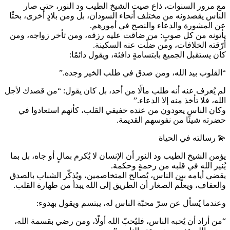
مع مرور السنوات، ذاع صيت الشيخ الطيب ود النور، حتى صار
الناس يقصدونه من مختلف أنحاء السودان، بل ومن بلادٍ أخرى، بحثًا
عن المشورة والدعاء والنصح في أمورهم.
يأتونه من كل صوبٍ: من ضاقت عليه رزقه، ومن تأخر زواجه، ومن
أرّقته الخلافات، ومن ضلّت عنه السكينة.
كان يستقبل الجميع بابتسامةٍ دافئة، ويقول دائمًا:
“القلوب بيد الله، ومن صدق في طلب الخير وجده.”
لم يُعرف عنه أنه طلب مالًا من أحد، بل كان يقول: “من قصدك لأجل
الله، فلا تأخذ منه إلا الدعاء.”
وكان الناس يعودون من عنده خفيفي القلب، كأنهم استعادوا في
حضرته شيئًا من نفوسهم القديمة.
💫 رسالته في الحياة
يؤمن الشيخ الطيب ود النور أن الإنسان لا يُكرم بمالٍ أو جاه، بل بما
يُنير الله في قلبه من رحمةٍ وحكمة.
يقضي أيامه بين الناس، يُصالح المتخاصمين، ويُذكّر الشباب بالصدق
والعفاف، ويعلّم الصغار أن الطريق إلى الله يبدأ من طهارة القلب.
وعندما يُسأل عن سرّ محبّة الناس له، يبتسم ويقول بهدوء:
“من أراد أن يُحبه الناس، فليُحبّ الله أولًا، ومن رضي بقسمة الله،