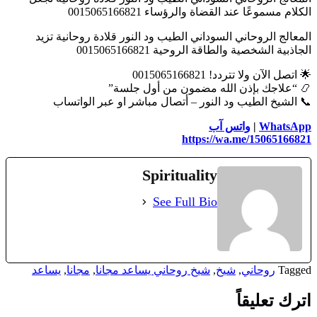
الكلام مسموعًا عند القضاة والرؤساء 0015065166821
المعالج الروحاني السوداني الطيب ود النور قلادة روحانية تزيد
الجاذبية الشخصية والطاقة الروحية 0015065166821
🌟 اتصل الآن ولا تتردد! 0015065166821
📿 “علاجك بإذن الله مضمون من أول جلسة”
📞 الشيخ الطيب ود النور – أتصال مباشر او عبر الواتساب
WhatsApp
|
واتس آب
https://wa.me/15065166821
Spirituality
See Full Bio
Tagged
روحاني
,
شيخ
,
شيخ روحاني يساعد مجانا
,
مجانا
,
يساعد
اترك تعليقاً