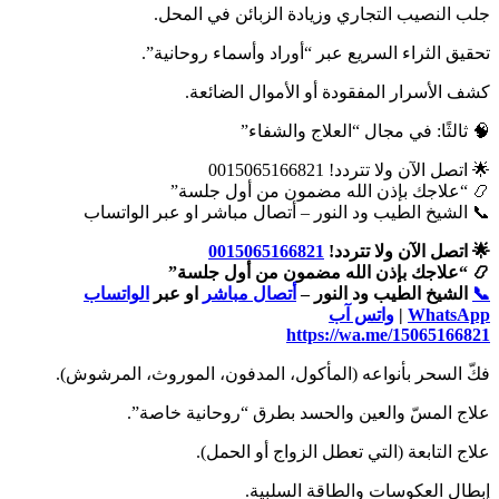
جلب النصيب التجاري وزيادة الزبائن في المحل.
تحقيق الثراء السريع عبر “أوراد وأسماء روحانية”.
كشف الأسرار المفقودة أو الأموال الضائعة.
🧠 ثالثًا: في مجال “العلاج والشفاء”
🌟 اتصل الآن ولا تتردد! 0015065166821
📿 “علاجك بإذن الله مضمون من أول جلسة”
📞 الشيخ الطيب ود النور – أتصال مباشر او عبر الواتساب
🌟 اتصل الآن ولا تتردد!
0015065166821
📿 “علاجك بإذن الله مضمون من أول جلسة”
📞
الشيخ الطيب ود النور –
أتصال مباشر
او عبر
الواتساب
WhatsApp
|
واتس آب
https://wa.me/15065166821
فكّ السحر بأنواعه (المأكول، المدفون، الموروث، المرشوش).
علاج المسّ والعين والحسد بطرق “روحانية خاصة”.
علاج التابعة (التي تعطل الزواج أو الحمل).
إبطال العكوسات والطاقة السلبية.