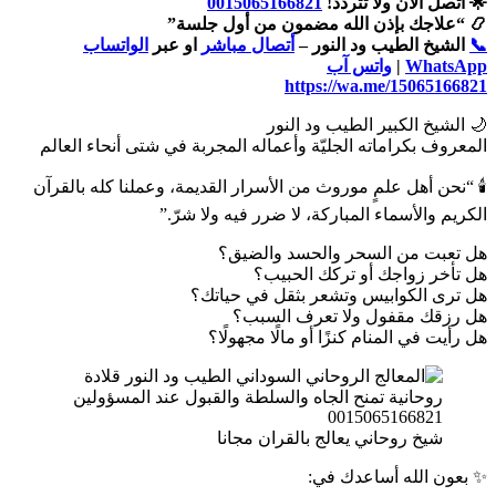
🌟 اتصل الآن ولا تتردد!
0015065166821
📿 “علاجك بإذن الله مضمون من أول جلسة”
📞
الشيخ الطيب ود النور –
أتصال مباشر
او عبر
الواتساب
WhatsApp
|
واتس آب
https://wa.me/15065166821
🌙 الشيخ الكبير الطيب ود النور
المعروف بكراماته الجليّة وأعماله المجربة في شتى أنحاء العالم
🕯️ “نحن أهل علمٍ موروث من الأسرار القديمة، وعملنا كله بالقرآن
الكريم والأسماء المباركة، لا ضرر فيه ولا شرّ.”
هل تعبت من السحر والحسد والضيق؟
هل تأخر زواجك أو تركك الحبيب؟
هل ترى الكوابيس وتشعر بثقل في حياتك؟
هل رزقك مقفول ولا تعرف السبب؟
هل رأيت في المنام كنزًا أو مالًا مجهولًا؟
شيخ روحاني يعالج بالقران مجانا
✨ بعون الله أساعدك في: