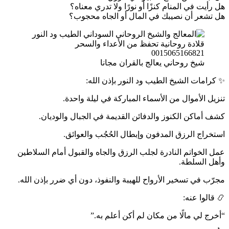
هل رأيت في المنام كنزًا أو نورًا ولا تدري معناه؟
هل تشعر أن نصيبك في المال أو الجاه محجوب؟
شيخ روحاني يعالج بالقران مجانا
✨ كرامات الشيخ الطيب ود النور بإذن الله:
تنزيل الأموال من الأسماء المباركة في ليلة واحدة.
كشف أماكن الكنوز والدفائن القديمة في الجبال والوديان.
استخراج الرزق المدفون وإبطال الحُجُب والعوائق.
عمل الخواتم النادرة لجلب الرزق والجاه والقبول أمام السلاطين
وأهل السلطة.
مجرّب في تسخير الأرواح للهيبة والنفوذ، دون أي ضرر بإذن الله.
📿 قالوا عنه:
“أخرج لي مالًا من مكان لم أكن أعلم به.”