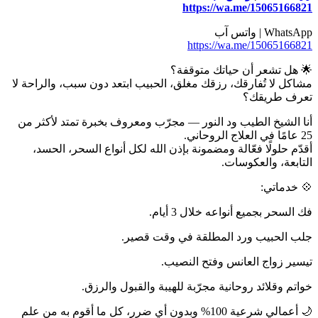
https://wa.me/15065166821
WhatsApp | واتس آب
https://wa.me/15065166821
🌟 هل تشعر أن حياتك متوقفة؟
مشاكل لا تُفارقك، رزقك مغلق، الحبيب ابتعد دون سبب، والراحة لا
تعرف طريقك؟
أنا الشيخ الطيب ود النور — مجرّب ومعروف بخبرة تمتد لأكثر من
25 عامًا في العلاج الروحاني.
أقدّم حلولًا فعّالة ومضمونة بإذن الله لكل أنواع السحر، الحسد،
التابعة، والعكوسات.
💠 خدماتي:
فك السحر بجميع أنواعه خلال 3 أيام.
جلب الحبيب ورد المطلقة في وقت قصير.
تيسير زواج العانس وفتح النصيب.
خواتم وقلائد روحانية مجرّبة للهيبة والقبول والرزق.
🌙 أعمالي شرعية 100% وبدون أي ضرر، كل ما أقوم به من علم