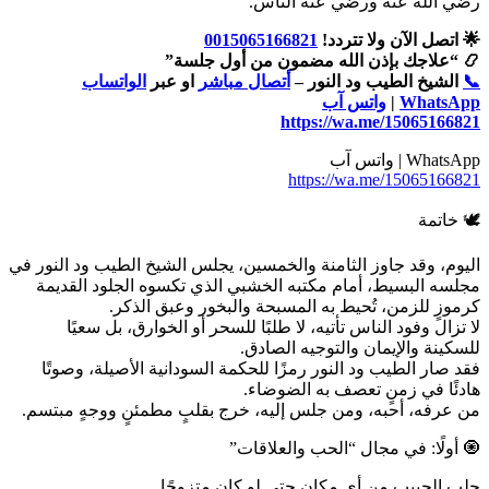
رضي الله عنه ورضي عنه الناس.”
🌟 اتصل الآن ولا تتردد!
0015065166821
📿 “علاجك بإذن الله مضمون من أول جلسة”
📞
الشيخ الطيب ود النور –
أتصال مباشر
او عبر
الواتساب
WhatsApp
|
واتس آب
https://wa.me/15065166821
WhatsApp | واتس آب
https://wa.me/15065166821
🕊️ خاتمة
اليوم، وقد جاوز الثامنة والخمسين، يجلس الشيخ الطيب ود النور في
مجلسه البسيط، أمام مكتبه الخشبي الذي تكسوه الجلود القديمة
كرموزٍ للزمن، تُحيط به المسبحة والبخور وعبق الذكر.
لا تزال وفود الناس تأتيه، لا طلبًا للسحر أو الخوارق، بل سعيًا
للسكينة والإيمان والتوجيه الصادق.
فقد صار الطيب ود النور رمزًا للحكمة السودانية الأصيلة، وصوتًا
هادئًا في زمنٍ تعصف به الضوضاء.
من عرفه، أحبه، ومن جلس إليه، خرج بقلبٍ مطمئنٍ ووجهٍ مبتسم.
🧿 أولًا: في مجال “الحب والعلاقات”
جلب الحبيب من أي مكان حتى لو كان متزوجًا.