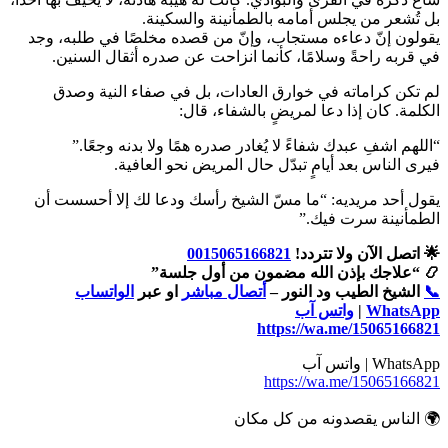
بل تُشعر من يجلس أمامه بالطمأنينة والسكينة.
يقولون إنّ دعاءه مستجاب، وإنّ من قصده مخلصًا في طلبه، وجد
في قربه راحةً وسلامًا، كأنما انزاحت عن صدره أثقال السنين.
لم تكن كراماته في خوارق العادات، بل في صفاء النية وصدق
الكلمة. كان إذا دعا لمريضٍ بالشفاء، قال:
“اللهم اشفِ عبدك شفاءً لا يُغادر صدره همًا ولا بدنه وجعًا.”
فيرى الناس بعد أيامٍ تبدّل حال المريض نحو العافية.
يقول أحد مريديه: “ما مسّ الشيخ رأسك ودعا لك إلا أحسست أن
الطمأنينة سرت فيك.”
🌟 اتصل الآن ولا تتردد!
0015065166821
📿 “علاجك بإذن الله مضمون من أول جلسة”
📞
الشيخ الطيب ود النور –
أتصال مباشر
او عبر
الواتساب
WhatsApp
|
واتس آب
https://wa.me/15065166821
WhatsApp | واتس آب
https://wa.me/15065166821
🌍 الناس يقصدونه من كل مكان