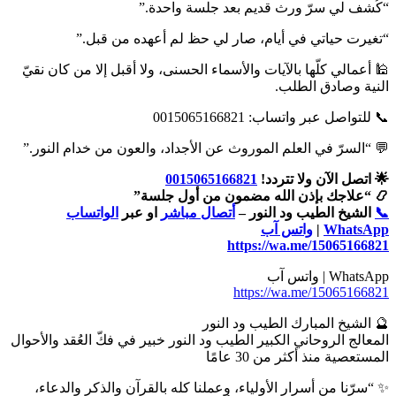
“كُشف لي سرّ ورث قديم بعد جلسة واحدة.”
“تغيرت حياتي في أيام، صار لي حظ لم أعهده من قبل.”
🕌 أعمالي كلّها بالآيات والأسماء الحسنى، ولا أقبل إلا من كان نقيّ
النية وصادق الطلب.
📞 للتواصل عبر واتساب: 0015065166821
💬 “السرّ في العلم الموروث عن الأجداد، والعون من خدام النور.”
🌟 اتصل الآن ولا تتردد!
0015065166821
📿 “علاجك بإذن الله مضمون من أول جلسة”
📞
الشيخ الطيب ود النور –
أتصال مباشر
او عبر
الواتساب
WhatsApp
|
واتس آب
https://wa.me/15065166821
WhatsApp | واتس آب
https://wa.me/15065166821
🔮 الشيخ المبارك الطيب ود النور
المعالج الروحاني الكبير الطيب ود النور خبير في فكّ العُقد والأحوال
المستعصية منذ أكثر من 30 عامًا
✨ “سرّنا من أسرار الأولياء، وعملنا كله بالقرآن والذكر والدعاء،