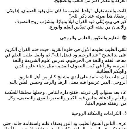
العزلة والتفكر أكثر من اللعب والضجيج.
كانت والدته تقول: “ولدنا الطيب ما كان مثل بقية الصبيان، إذا بكى
رضيعًا، هدأ صوته عند ذكر الله.”
كبر في بيتٍ يُتلى فيه القرآن ليلًا ونهارًا، وتشرّب روح التصوف
والإيمان من بيئته التي تقدّس العلم والورع.
📚 التعليم والتكوين العلمي والروحي
تلقى الطيب تعليمه الأول في خلوة القرية، حيث ختم القرآن الكريم
على يد الشيخ “عبد الرحيم ود فضل الله”. ثم واصل طلب العلم في
معاهد الفقه واللغة في الخرطوم، فدرس علوم الشريعة واللغة
العربية، وقرأ في كتب التصوف القديمة مثل إحياء علوم الدين
والحِكم العطائية.
إلى جانب ذلك، تتلمذ على أيدي مشايخ كبار من أهل الطريق
الروحي، الذين غرسوا فيه معنى الزهد والرضا وحسن الظن بالله.
عاد بعد سنواتٍ إلى قريته، ففتح داره للناس، وجعلها مجلسًا للحكمة
والعلم والدعاء، يجلس فيه الكبير والصغير، القوي والضعيف، وكل
من أرهقته هموم الدنيا.
🌙 الكرامات والمكانة الروحية
عرف الناس الشيخ الطيب ود النور بصفاء قلبه واستقامة حاله، حتى
شاع ذكره في القرى والبوادي. كانت له هيبة هادئة، لا يخيف بها أحدًا،