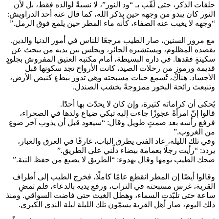
حلقات الذكر، حتى لُقّب بـ “ود النور”، لا نسبةً لوالده فقط، بل لأن
النور كان يبدو من وجهه حين يذكر الله، كما قال عنه أحد الدراويش:
“وجهه لا يغيب عنه الصفاء، كأنه ماء المطر حين يلمع فوق الرمل.”
مع مرور السنين، صار الطيب مرجعًا للناس في أمور الدنيا والدين.
يقصده المظلوم، ويستشيره الحائر، ويجلس بين يديه من يبحث عن
سكينةٍ فقدها. في داره البسيطة، أمام مكتبه العتيق المفروش بجلودٍ
قديمة ورموزٍ من رحلات الصيد، كانت الأرواح تجد سكونها قبل
الأجساد. هناك، تُسمع حبات مسبحته وهي تدور ببطءٍ كنبض الأرض،
وتنبعث رائحة البخور ممزوجةً بخشب الصندل.
يُحكى أن كراماته كثيرة، وإن كان لا يحدّث بها أحدًا.
قالوا إنّ امرأةً عجوزًا جاءت إليه تبكي ضياع ولدها في الصحراء،
فرفع رأسه بعد صمتٍ طويل وقال: “سيعود قبل أن يذوب آخر ضوءٍ
من الغروب.”
وفي تلك الليلة، عاد الفتى يطرق الباب، غارقًا في العرق والغبار،
يردد: “رأيت رجلًا بعمامة بيضاء دلّني على الطريق.”
ضحك الطيب يومها وقال بهدوء: “الطريق لا يضيع من حفظ النية.”
وقالوا أيضًا إن المطر انقطع عامًا كاملًا، فخرج الطيب إلى أطراف
القرية، غرس مسبحته في التراب، ورفع يديه بالدعاء، فلم تمضِ
ساعة حتى تلبّدت السماء، وهطل الغيث حتى فاضت السواقي. ومنذ
ذلك اليوم، صار أهل القرية يسمّون تلك الليلة ليلة الندى الكبرى.