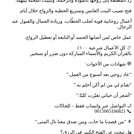
رد المطلقة إلى زوجها بالمودة والرحمة، وتثبيت المحبة بينهما.
فتح نصيب البنت العانس وتسريع الخطبة والزواج خلال أيام.
أعمال روحانية قوية لجلب الخطّاب، وزيادة الجمال والقبول عند
الرجال.
عمل خاص لمن أصابها الحسد أو التابعة أو تعطيل الزواج.
📿 كل الأعمال شرعية ١٠٠٪
بالقرآن الكريم والأسماء المباركة دون ضرر أو تسخير.
💬 شهادات من الأخوات:
“عاد زوجي بعد أسبوع من العمل.”
“تقدّم لي من لم أكن أحلم به.”
“أشعر أن حياتي تغيّرت كليًا.”
🌙 التواصل عبر واتساب فقط – للجادّات.
📞 0015065166821
⚜️ “من قصدنا ما خاب، ومن صدق معنا نال المنى.”
هل تبحث عن الفتح الكبير في الرزق؟