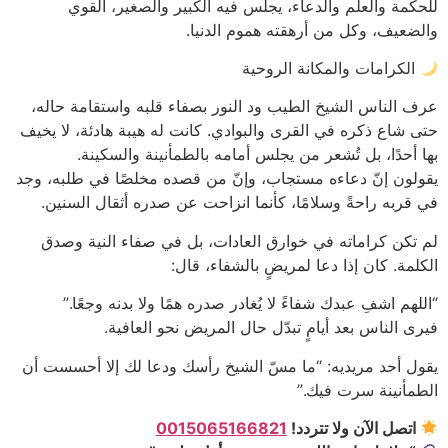
للحكمة والعلم والدعاء، يجلس فيه الكبير والصغير، القوي
والضعيف، وكل من أرهقته هموم الدنيا.
الكرامات والمكانة الروحية
عرف الناس الشيخ الطيب ود النور بصفاء قلبه واستقامة حاله،
حتى شاع ذكره في القرى والبوادي. كانت له هيبة هادئة، لا يخيف
بها أحدًا، بل تُشعر من يجلس أمامه بالطمأنينة والسكينة.
يقولون إنّ دعاءه مستجاب، وإنّ من قصده مخلصًا في طلبه، وجد
في قربه راحةً وسلامًا، كأنما انزاحت عن صدره أثقال السنين.
لم تكن كراماته في خوارق العادات، بل في صفاء النية وصدق
الكلمة. كان إذا دعا لمريضٍ بالشفاء، قال:
“اللهم اشفِ عبدك شفاءً لا يُغادر صدره همًا ولا بدنه وجعًا.”
فيرى الناس بعد أيامٍ تبدّل حال المريض نحو العافية.
يقول أحد مريديه: “ما مسّ الشيخ رأسك ودعا لك إلا أحسست أن
الطمأنينة سرت فيك.”
اتصل الآن ولا تتردد!
0015065166821