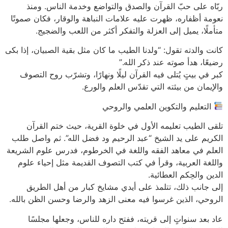
ربّاه على حبّ القرآن والصدق والتواضع وخدمة الناس. ومنذ
نعومة أظفاره، ظهرت عليه علامات النباهة والوقار، فكان صموتًا
متأملًا، يميل إلى العزلة والتفكر أكثر من اللعب والضجيج.
كانت والدته تقول: “ولدنا الطيب ما كان مثل بقية الصبيان، إذا بكى
رضيعًا، هدأ صوته عند ذكر الله.”
كبر في بيتٍ يُتلى فيه القرآن ليلًا ونهارًا، وتشرّب روح التصوف
والإيمان من بيئته التي تقدّس العلم والورع.
التعليم والتكوين العلمي والروحي
تلقى الطيب تعليمه الأول في خلوة القرية، حيث ختم القرآن
الكريم على يد الشيخ “عبد الرحيم ود فضل الله”. ثم واصل طلب
العلم في معاهد الفقه واللغة في الخرطوم، فدرس علوم الشريعة
واللغة العربية، وقرأ في كتب التصوف القديمة مثل إحياء علوم
الدين والحِكم العطائية.
إلى جانب ذلك، تتلمذ على أيدي مشايخ كبار من أهل الطريق
الروحي، الذين غرسوا فيه معنى الزهد والرضا وحسن الظن بالله.
عاد بعد سنواتٍ إلى قريته، ففتح داره للناس، وجعلها مجلسًا