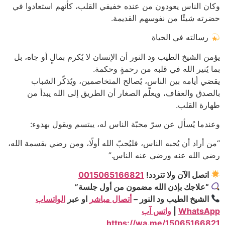
وكان الناس يعودون من عنده خفيفي القلب، كأنهم استعادوا في
حضرته شيئًا من نفوسهم القديمة.
رسالته في الحياة
يؤمن الشيخ الطيب ود النور أن الإنسان لا يُكرم بمالٍ أو جاه، بل
بما يُنير الله في قلبه من رحمةٍ وحكمة.
يقضي أيامه بين الناس، يُصالح المتخاصمين، ويُذكّر الشباب
بالصدق والعفاف، ويعلّم الصغار أن الطريق إلى الله يبدأ من
طهارة القلب.
وعندما يُسأل عن سرّ محبّة الناس له، يبتسم ويقول بهدوء:
“من أراد أن يُحبه الناس، فليُحبّ الله أولًا، ومن رضي بقسمة الله،
رضي الله عنه ورضي عنه الناس.”
اتصل الآن ولا تتردد!
0015065166821
“علاجك بإذن الله مضمون من أول جلسة”
الشيخ الطيب ود النور –
أتصال مباشر
او عبر
الواتساب
WhatsApp
|
واتس آب
https://wa.me/15065166821