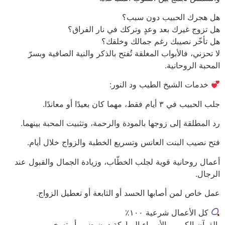
هل هجرك الحبيب دون سبب؟
هل تزوج غيرك بعد وعدٍ وتركك في نار الفراق؟
هل تأخّر نصيبك رغم جمالك وخلقك؟
لا تحزني، فالأبواب المغلقة تُفتح بالذكر والنية الصافية وبسرّ
المحبة الروحانية.
خدمات الشيخ الطيب ود النور:
جلب الحبيب في ٣ أيام فقط، مهما كان بعيدًا أو معاندًا.
رد المطلقة إلى زوجها بالمودة والرحمة، وتثبيت المحبة بينهما.
فتح نصيب البنت العانس وتسريع الخطبة والزواج خلال أيام.
أعمال روحانية قوية لجلب الخطّاب، وزيادة الجمال والقبول عند
الرجال.
عمل خاص لمن أصابها الحسد أو التابعة أو تعطيل الزواج.
كل الأعمال شرعية ١٠٠٪
بالقرآن الكريم والأسماء المباركة دون ضرر أو تسخير.