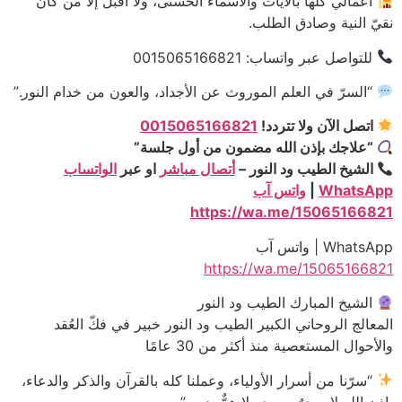
أعمالي كلّها بالآيات والأسماء الحسنى، ولا أقبل إلا من كان
نقيّ النية وصادق الطلب.
للتواصل عبر واتساب: 0015065166821
“السرّ في العلم الموروث عن الأجداد، والعون من خدام النور.”
اتصل الآن ولا تتردد!
0015065166821
“علاجك بإذن الله مضمون من أول جلسة”
الشيخ الطيب ود النور –
أتصال مباشر
او عبر
الواتساب
WhatsApp
|
واتس آب
https://wa.me/15065166821
WhatsApp | واتس آب
https://wa.me/15065166821
الشيخ المبارك الطيب ود النور
المعالج الروحاني الكبير الطيب ود النور خبير في فكّ العُقد
والأحوال المستعصية منذ أكثر من 30 عامًا
“سرّنا من أسرار الأولياء، وعملنا كله بالقرآن والذكر والدعاء،
بإذن الله لا سحرٌ يصمد ولا همٌّ يدوم.”