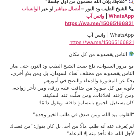
“علاجك بإذن الله مضمون من أول جلسة”
الشيخ الطيب ود النور –
أتصال مباشر
او عبر
الواتساب
WhatsApp
|
واتس آب
https://wa.me/15065166821
WhatsApp | واتس آب
https://wa.me/15065166821
الناس يقصدونه من كل مكان
مع مرور السنوات، ذاع صيت الشيخ الطيب ود النور، حتى صار
الناس يقصدونه من مختلف أنحاء السودان، بل ومن بلادٍ أخرى،
بحثًا عن المشورة والدعاء والنصح في أمورهم.
يأتونه من كل صوبٍ: من ضاقت عليه رزقه، ومن تأخر زواجه،
ومن أرّقته الخلافات، ومن ضلّت عنه السكينة.
كان يستقبل الجميع بابتسامةٍ دافئة، ويقول دائمًا:
“القلوب بيد الله، ومن صدق في طلب الخير وجده.”
لم يُعرف عنه أنه طلب مالًا من أحد، بل كان يقول: “من قصدك
لأجل الله، فلا تأخذ منه إلا الدعاء.”