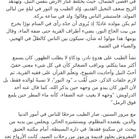
في أقصى الشمال، حيث يختلط غبار الأرض بنفَس النيل، وتهدهد
الريح سعف النخيل القديم، وُلد الطيب ود النور في ليلةٍ من ليالي
المولد، فاستبشر الناس وقالوا: ولد في ساعة بركة.
لم يكن مولده عاديًا؛ إذ يُروى أن جدّه رأى في المنام نورًا يخرج
من بيت الحاج النور، يضيء أطراف القرية حتى ضفة الماء، وقال
يومها: هذا مولودٌ له شأن، سيكون بين الناس كالظلّ في الهجير،
والضياء في العتمة.
نشأ الطيب على هدوءٍ نادر، وذكاءٍ لا يطلب الظهور. كان يسمع
أكثر مما يتكلم، ويراقب الصغائر كأن في كل شيء معنى خفيّ.
أحبّ النيل وأحاديث الشيوخ، وتعلّم القرآن على فقيه القرية، ثم
لازم حلقات الذكر، حتى لُقّب بـ “ود النور”، لا نسبةً لوالده فقط، بل
لأن النور كان يبدو من وجهه حين يذكر الله، كما قال عنه أحد
الدراويش: “وجهه لا يغيب عنه الصفاء، كأنه ماء المطر حين يلمع
فوق الرمل.”
مع مرور السنين، صار الطيب مرجعًا للناس في أمور الدنيا
والدين. يقصده المظلوم، ويستشيره الحائر، ويجلس بين يديه من
يبحث عن سكينةٍ فقدها. في داره البسيطة، أمام مكتبه العتيق
المفروش بجلودٍ قديمة ورموزٍ من رحلات الصيد، كانت الأرواح تجد