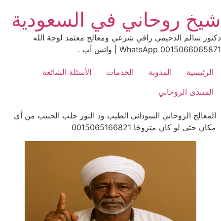
Ski
شيخ روحاني في السعودية
t
conten
دكتور سالم الدحيمي راقي شرعي ومعالج معتمد لوجة الله
0015066065871 WhatsApp | واتس آب .
الرئيسية
المدونة
الخدمات
الأسئلة الشائعة
المنتدى الروحاني
المعالج الروحاني السوداني الطيب ود النور جلب الحبيب من أي
مكان حتى لو كان متزوجًا 0015065166821