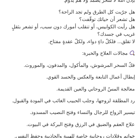
هل جرّبت كل الطرق ولم تجد الراحة؟
هل تشعر أن حياتك توقّفت؟
هل رأيت الكوابيس، أو تنقلب أمورك دون سبب، أو تشعر بثقلٍ
غريب في جسدك؟
لا تقلق… فلكلّ داءٍ دواء، ولكلّ عقدةٍ مفتاح.
مجالات العلاج والخبرة:
فكّ السحر المرشوش، والمأكول، والمدفون، والموروث.
إبطال أعمال التابعة والعكس والحسد القوي.
معالجة المسّ الروحاني والعين القديمة.
رد المطلقة لزوجها، وجلب الحبيب الغائب في المودة والقبول.
تيسير الزواج للرجال والنساء وفتح النصيب المسدود.
علاج العقم والضيق في الرزق وفتح البركة في البيوت.
خواتم وقلادات روحانية خاصة للهيبة والجاذبية وحفظ النفس.