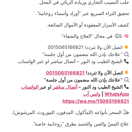
جلب النصيب التجاري وزيادة الزبائن في المحل.
تحقيق الثراء السريع عبر “أوراد وأسماء روحانية”.
كشف الأسرار المفقودة أو الأموال الضائعة.
ثالثًا: في مجال “العلاج والشفاء”
اتصل الآن ولا تتردد! 0015065166821
“علاجك بإذن الله مضمون من أول جلسة”
الشيخ الطيب ود النور – أتصال مباشر او عبر الواتساب
اتصل الآن ولا تتردد!
0015065166821
“علاجك بإذن الله مضمون من أول جلسة”
الشيخ الطيب ود النور –
أتصال مباشر
او عبر
الواتساب
WhatsApp
|
واتس آب
https://wa.me/15065166821
فكّ السحر بأنواعه (المأكول، المدفون، الموروث، المرشوش).
علاج المسّ والعين والحسد بطرق “روحانية خاصة”.