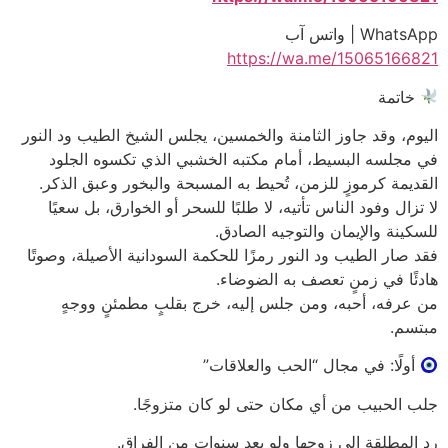
WhatsApp | واتس آب
https://wa.me/15065166821
خاتمة
اليوم، وقد جاوز الثامنة والخمسين، يجلس الشيخ الطيب ود النور
في مجلسه البسيط، أمام مكتبه الخشبي الذي تكسوه الجلود
القديمة كرموزٍ للزمن، تُحيط به المسبحة والبخور وعبق الذكر.
لا تزال وفود الناس تأتيه، لا طلبًا للسحر أو الخوارق، بل سعيًا
للسكينة والإيمان والتوجيه الصادق.
فقد صار الطيب ود النور رمزًا للحكمة السودانية الأصيلة، وصوتًا
هادئًا في زمنٍ تعصف به الضوضاء.
من عرفه، أحبه، ومن جلس إليه، خرج بقلبٍ مطمئنٍ ووجهٍ
مبتسم.
أولًا: في مجال “الحب والعلاقات”
جلب الحبيب من أي مكان حتى لو كان متزوجًا.
رد المطلقة إلى زوجها ولو بعد سنوات من الفراق.