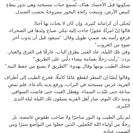
سكونها قبل الأجساد. هناك، تُسمع حبات مسبحته وهي تدور ببطءٍ
كنبض الأرض، وتنبعث رائحة البخور ممزوجةً بخشب الصندل.
يُحكى أن كراماته كثيرة، وإن كان لا يحدّث بها أحدًا.
قالوا إنّ امرأةً عجوزًا جاءت إليه تبكي ضياع ولدها في الصحراء،
فرفع رأسه بعد صمتٍ طويل وقال: “سيعود قبل أن يذوب آخر
ضوءٍ من الغروب.”
وفي تلك الليلة، عاد الفتى يطرق الباب، غارقًا في العرق والغبار،
يردد: “رأيت رجلًا بعمامة بيضاء دلّني على الطريق.”
ضحك الطيب يومها وقال بهدوء: “الطريق لا يضيع من حفظ النية.”
وقالوا أيضًا إن المطر انقطع عامًا كاملًا، فخرج الطيب إلى أطراف
القرية، غرس مسبحته في التراب، ورفع يديه بالدعاء، فلم تمضِ
ساعة حتى تلبّدت السماء، وهطل الغيث حتى فاضت السواقي.
ومنذ ذلك اليوم، صار أهل القرية يسمّون تلك الليلة ليلة الندى
الكبرى.
لم يكن الطيب ود النور ساحرًا ولا صاحب طقوسٍ غامضة، بل
رجلًا من أولياء الله الخُفيّين، الذين جعلوا من التواضع سترًا ومن
الصمت عبادة.