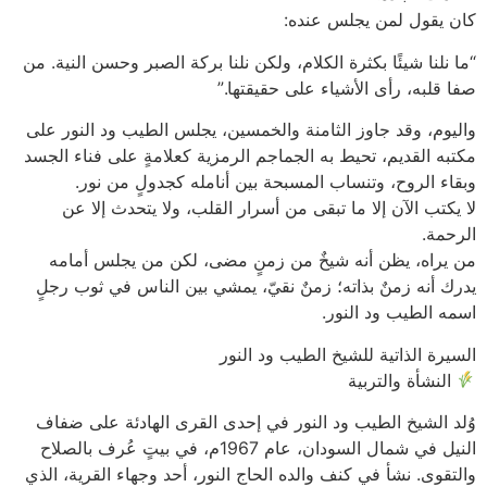
كان يقول لمن يجلس عنده:
“ما نلنا شيئًا بكثرة الكلام، ولكن نلنا بركة الصبر وحسن النية. من
صفا قلبه، رأى الأشياء على حقيقتها.”
واليوم، وقد جاوز الثامنة والخمسين، يجلس الطيب ود النور على
مكتبه القديم، تحيط به الجماجم الرمزية كعلامةٍ على فناء الجسد
وبقاء الروح، وتنساب المسبحة بين أنامله كجدولٍ من نور.
لا يكتب الآن إلا ما تبقى من أسرار القلب، ولا يتحدث إلا عن
الرحمة.
من يراه، يظن أنه شيخٌ من زمنٍ مضى، لكن من يجلس أمامه
يدرك أنه زمنٌ بذاته؛ زمنٌ نقيّ، يمشي بين الناس في ثوب رجلٍ
اسمه الطيب ود النور.
السيرة الذاتية للشيخ الطيب ود النور
النشأة والتربية
وُلد الشيخ الطيب ود النور في إحدى القرى الهادئة على ضفاف
النيل في شمال السودان، عام 1967م، في بيتٍ عُرف بالصلاح
والتقوى. نشأ في كنف والده الحاج النور، أحد وجهاء القرية، الذي