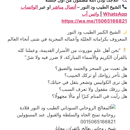
الشيخ الطيب ود النور –
أتصال مباشر
او عبر
الواتساب
WhatsApp
|
واتس آب
https://wa.me/15065166821
الشيخ الكبير الطيب ود النور
المعروف بكراماته الجليّة وأعماله المجربة في شتى أنحاء العالم
“نحن أهل علمٍ موروث من الأسرار القديمة، وعملنا كله
بالقرآن الكريم والأسماء المباركة، لا ضرر فيه ولا شرّ.”
هل تعبت من السحر والحسد والضيق؟
هل تأخر زواجك أو تركك الحبيب؟
هل ترى الكوابيس وتشعر بثقل في حياتك؟
هل رزقك مقفول ولا تعرف السبب؟
هل رأيت في المنام كنزًا أو مالًا مجهولًا؟
شيخ روحاني يعالج بالقران مجانا