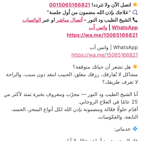
اتصل الآن ولا تتردد!
0015065166821
“علاجك بإذن الله مضمون من أول جلسة”
الشيخ الطيب ود النور –
أتصال مباشر
او عبر
الواتساب
WhatsApp
|
واتس آب
https://wa.me/15065166821
WhatsApp | واتس آب
https://wa.me/15065166821
هل تشعر أن حياتك متوقفة؟
مشاكل لا تُفارقك، رزقك مغلق، الحبيب ابتعد دون سبب، والراحة
لا تعرف طريقك؟
أنا الشيخ الطيب ود النور — مجرّب ومعروف بخبرة تمتد لأكثر من
25 عامًا في العلاج الروحاني.
أقدّم حلولًا فعّالة ومضمونة بإذن الله لكل أنواع السحر، الحسد،
التابعة، والعكوسات.
خدماتي:
فك السحر بجميع أنواعه خلال 3 أيام.