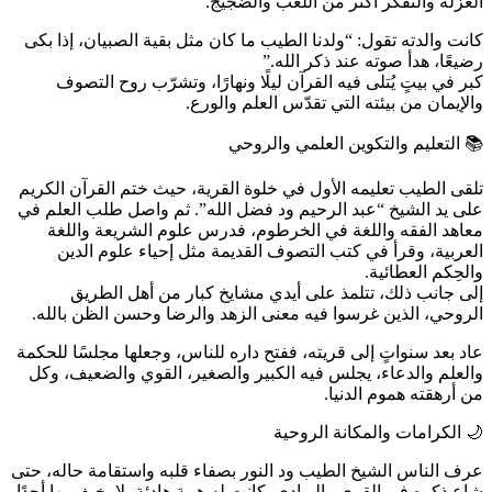
العزلة والتفكر أكثر من اللعب والضجيج.
كانت والدته تقول: “ولدنا الطيب ما كان مثل بقية الصبيان، إذا بكى
رضيعًا، هدأ صوته عند ذكر الله.”
كبر في بيتٍ يُتلى فيه القرآن ليلًا ونهارًا، وتشرّب روح التصوف
والإيمان من بيئته التي تقدّس العلم والورع.
📚 التعليم والتكوين العلمي والروحي
تلقى الطيب تعليمه الأول في خلوة القرية، حيث ختم القرآن الكريم
على يد الشيخ “عبد الرحيم ود فضل الله”. ثم واصل طلب العلم في
معاهد الفقه واللغة في الخرطوم، فدرس علوم الشريعة واللغة
العربية، وقرأ في كتب التصوف القديمة مثل إحياء علوم الدين
والحِكم العطائية.
إلى جانب ذلك، تتلمذ على أيدي مشايخ كبار من أهل الطريق
الروحي، الذين غرسوا فيه معنى الزهد والرضا وحسن الظن بالله.
عاد بعد سنواتٍ إلى قريته، ففتح داره للناس، وجعلها مجلسًا للحكمة
والعلم والدعاء، يجلس فيه الكبير والصغير، القوي والضعيف، وكل
من أرهقته هموم الدنيا.
🌙 الكرامات والمكانة الروحية
عرف الناس الشيخ الطيب ود النور بصفاء قلبه واستقامة حاله، حتى
شاع ذكره في القرى والبوادي. كانت له هيبة هادئة، لا يخيف بها أحدًا،