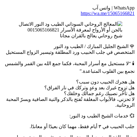
WhatsApp | واتس آب
https://wa.me/15065166821
شيخ روحاني يعالج بالقران مجانا
🌹 الشيخ الجليل المبارك / الطيب ود النور
المتخصص في جلب الحبيب ورد المطلقة وتيسير الزواج المستحيل
🕯️ “لا مستحيل مع أسرار المحبة، فكما جمع الله بين القمر والشمس
نجمع بين القلوب المتباعدة.”
هل هجرك الحبيب دون سبب؟
هل تزوج غيرك بعد وعدٍ وتركك في نار الفراق؟
هل تأخّر نصيبك رغم جمالك وخلقك؟
لا تحزني، فالأبواب المغلقة تُفتح بالذكر والنية الصافية وبسرّ المحبة
الروحانية.
💞 خدمات الشيخ الطيب ود النور:
جلب الحبيب في ٣ أيام فقط، مهما كان بعيدًا أو معاندًا.