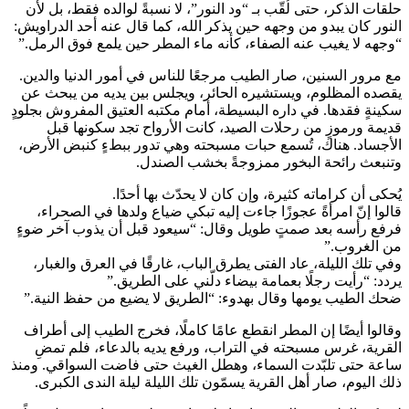
حلقات الذكر، حتى لُقّب بـ “ود النور”، لا نسبةً لوالده فقط، بل لأن
النور كان يبدو من وجهه حين يذكر الله، كما قال عنه أحد الدراويش:
“وجهه لا يغيب عنه الصفاء، كأنه ماء المطر حين يلمع فوق الرمل.”
مع مرور السنين، صار الطيب مرجعًا للناس في أمور الدنيا والدين.
يقصده المظلوم، ويستشيره الحائر، ويجلس بين يديه من يبحث عن
سكينةٍ فقدها. في داره البسيطة، أمام مكتبه العتيق المفروش بجلودٍ
قديمة ورموزٍ من رحلات الصيد، كانت الأرواح تجد سكونها قبل
الأجساد. هناك، تُسمع حبات مسبحته وهي تدور ببطءٍ كنبض الأرض،
وتنبعث رائحة البخور ممزوجةً بخشب الصندل.
يُحكى أن كراماته كثيرة، وإن كان لا يحدّث بها أحدًا.
قالوا إنّ امرأةً عجوزًا جاءت إليه تبكي ضياع ولدها في الصحراء،
فرفع رأسه بعد صمتٍ طويل وقال: “سيعود قبل أن يذوب آخر ضوءٍ
من الغروب.”
وفي تلك الليلة، عاد الفتى يطرق الباب، غارقًا في العرق والغبار،
يردد: “رأيت رجلًا بعمامة بيضاء دلّني على الطريق.”
ضحك الطيب يومها وقال بهدوء: “الطريق لا يضيع من حفظ النية.”
وقالوا أيضًا إن المطر انقطع عامًا كاملًا، فخرج الطيب إلى أطراف
القرية، غرس مسبحته في التراب، ورفع يديه بالدعاء، فلم تمضِ
ساعة حتى تلبّدت السماء، وهطل الغيث حتى فاضت السواقي. ومنذ
ذلك اليوم، صار أهل القرية يسمّون تلك الليلة ليلة الندى الكبرى.