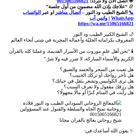
🌟 اتصل الآن ولا تتردد!
0015065166821
📿 “علاجك بإذن الله مضمون من أول جلسة”
📞
الشيخ الطيب ود النور –
أتصال مباشر
او عبر
الواتساب
WhatsApp
|
واتس آب
https://wa.me/15065166821
🌙 الشيخ الكبير الطيب ود النور
المعروف بكراماته الجليّة وأعماله المجربة في شتى أنحاء العالم
🕯️ “نحن أهل علمٍ موروث من الأسرار القديمة، وعملنا كله بالقرآن
الكريم والأسماء المباركة، لا ضرر فيه ولا شرّ.”
هل تعبت من السحر والحسد والضيق؟
هل تأخر زواجك أو تركك الحبيب؟
هل ترى الكوابيس وتشعر بثقل في حياتك؟
هل رزقك مقفول ولا تعرف السبب؟
هل رأيت في المنام كنزًا أو مالًا مجهولًا؟
شيخ روحاني يعالج بالقران مجانا
✨ بعون الله أساعدك في: