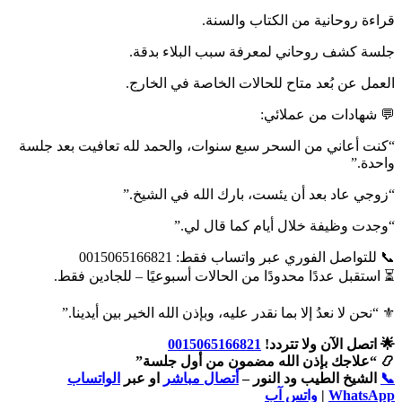
قراءة روحانية من الكتاب والسنة.
جلسة كشف روحاني لمعرفة سبب البلاء بدقة.
العمل عن بُعد متاح للحالات الخاصة في الخارج.
💬 شهادات من عملائي:
“كنت أعاني من السحر سبع سنوات، والحمد لله تعافيت بعد جلسة
واحدة.”
“زوجي عاد بعد أن يئست، بارك الله في الشيخ.”
“وجدت وظيفة خلال أيام كما قال لي.”
📞 للتواصل الفوري عبر واتساب فقط: 0015065166821
⏳ استقبل عددًا محدودًا من الحالات أسبوعيًا – للجادين فقط.
⚜️ “نحن لا نعدُ إلا بما نقدر عليه، وبإذن الله الخير بين أيدينا.”
🌟 اتصل الآن ولا تتردد!
0015065166821
📿 “علاجك بإذن الله مضمون من أول جلسة”
📞
الشيخ الطيب ود النور –
أتصال مباشر
او عبر
الواتساب
WhatsApp
|
واتس آب