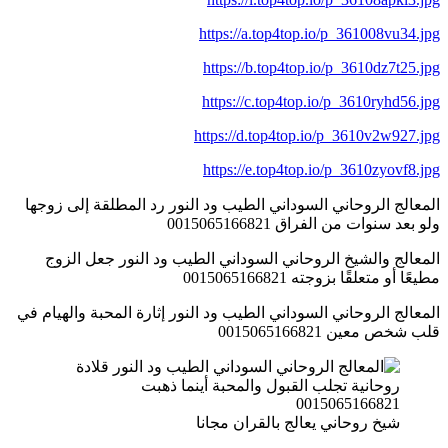
https://a.top4top.io/p_361008vu34.jpg
https://b.top4top.io/p_3610dz7t25.jpg
https://c.top4top.io/p_3610ryhd56.jpg
https://d.top4top.io/p_3610v2w927.jpg
https://e.top4top.io/p_3610zyovf8.jpg
المعالج الروحاني السوداني الطيب ود النور رد المطلقة إلى زوجها
ولو بعد سنوات من الفراق 0015065166821
المعالج والشيخ الروحاني السوداني الطيب ود النور جعل الزوج
مطيعًا أو متعلقًا بزوجته 0015065166821
المعالج الروحاني السوداني الطيب ود النور إثارة المحبة والهيام في
قلب شخص معين 0015065166821
شيخ روحاني يعالج بالقران مجانا