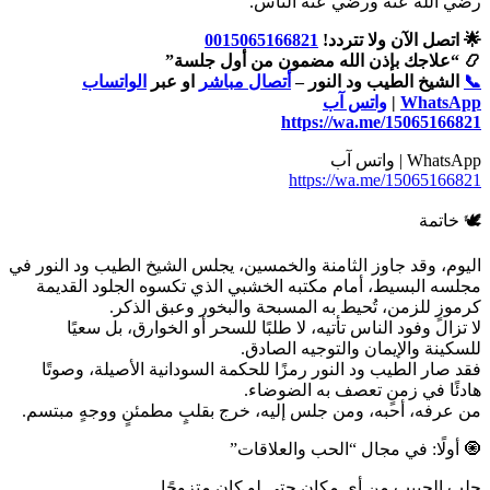
رضي الله عنه ورضي عنه الناس.”
🌟 اتصل الآن ولا تتردد!
0015065166821
📿 “علاجك بإذن الله مضمون من أول جلسة”
📞
الشيخ الطيب ود النور –
أتصال مباشر
او عبر
الواتساب
WhatsApp
|
واتس آب
https://wa.me/15065166821
WhatsApp | واتس آب
https://wa.me/15065166821
🕊️ خاتمة
اليوم، وقد جاوز الثامنة والخمسين، يجلس الشيخ الطيب ود النور في
مجلسه البسيط، أمام مكتبه الخشبي الذي تكسوه الجلود القديمة
كرموزٍ للزمن، تُحيط به المسبحة والبخور وعبق الذكر.
لا تزال وفود الناس تأتيه، لا طلبًا للسحر أو الخوارق، بل سعيًا
للسكينة والإيمان والتوجيه الصادق.
فقد صار الطيب ود النور رمزًا للحكمة السودانية الأصيلة، وصوتًا
هادئًا في زمنٍ تعصف به الضوضاء.
من عرفه، أحبه، ومن جلس إليه، خرج بقلبٍ مطمئنٍ ووجهٍ مبتسم.
🧿 أولًا: في مجال “الحب والعلاقات”
جلب الحبيب من أي مكان حتى لو كان متزوجًا.