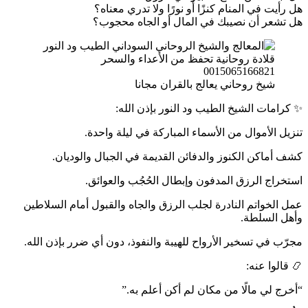
هل رأيت في المنام كنزًا أو نورًا ولا تدري معناه؟
هل تشعر أن نصيبك في المال أو الجاه محجوب؟
شيخ روحاني يعالج بالقران مجانا
✨ كرامات الشيخ الطيب ود النور بإذن الله:
تنزيل الأموال من الأسماء المباركة في ليلة واحدة.
كشف أماكن الكنوز والدفائن القديمة في الجبال والوديان.
استخراج الرزق المدفون وإبطال الحُجُب والعوائق.
عمل الخواتم النادرة لجلب الرزق والجاه والقبول أمام السلاطين
وأهل السلطة.
مجرّب في تسخير الأرواح للهيبة والنفوذ، دون أي ضرر بإذن الله.
📿 قالوا عنه:
“أخرج لي مالًا من مكان لم أكن أعلم به.”