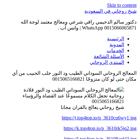
Skip to content
شيخ روحاني في السعودية
دكتور سالم الدحيمي راقي شرعي ومعالج معتمد لوجة الله
0015066065871 WhatsApp | واتس آب .
الرئيسية
المدونة
الخدمات
الأسئلة الشائعة
المنتدى الروحاني
المعالج الروحاني السوداني الطيب ود النور جلب الحبيب من أي
مكان حتى لو كان متزوجًا 0015065166821
شيخ روحاني يعالج بالقران مجانا
https://j.top4top.io/p_3610cu6wy1.jpg
https://k.top4top.io/p_3610rk5jq2.jpg
https://l.top4top.io/p_36108apkl3.jpg