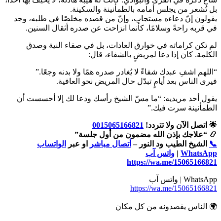
بل تُشعر من يجلس أمامه بالطمأنينة والسكينة.
يقولون إنّ دعاءه مستجاب، وإنّ من قصده مخلصًا في طلبه، وجد
في قربه راحةً وسلامًا، كأنما انزاحت عن صدره أثقال السنين.
لم تكن كراماته في خوارق العادات، بل في صفاء النية وصدق
الكلمة. كان إذا دعا لمريضٍ بالشفاء، قال:
“اللهم اشفِ عبدك شفاءً لا يُغادر صدره همًا ولا بدنه وجعًا.”
فيرى الناس بعد أيامٍ تبدّل حال المريض نحو العافية.
يقول أحد مريديه: “ما مسّ الشيخ رأسك ودعا لك إلا أحسست أن
الطمأنينة سرت فيك.”
🌟 اتصل الآن ولا تتردد!
0015065166821
📿 “علاجك بإذن الله مضمون من أول جلسة”
📞
الشيخ الطيب ود النور –
أتصال مباشر
او عبر
الواتساب
WhatsApp
|
واتس آب
https://wa.me/15065166821
WhatsApp | واتس آب
https://wa.me/15065166821
🌍 الناس يقصدونه من كل مكان