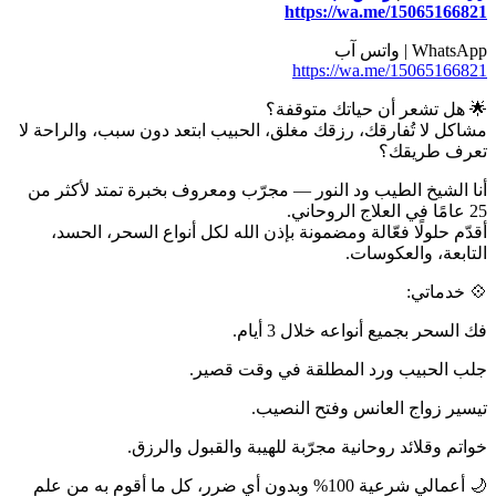
https://wa.me/15065166821
WhatsApp | واتس آب
https://wa.me/15065166821
🌟 هل تشعر أن حياتك متوقفة؟
مشاكل لا تُفارقك، رزقك مغلق، الحبيب ابتعد دون سبب، والراحة لا
تعرف طريقك؟
أنا الشيخ الطيب ود النور — مجرّب ومعروف بخبرة تمتد لأكثر من
25 عامًا في العلاج الروحاني.
أقدّم حلولًا فعّالة ومضمونة بإذن الله لكل أنواع السحر، الحسد،
التابعة، والعكوسات.
💠 خدماتي:
فك السحر بجميع أنواعه خلال 3 أيام.
جلب الحبيب ورد المطلقة في وقت قصير.
تيسير زواج العانس وفتح النصيب.
خواتم وقلائد روحانية مجرّبة للهيبة والقبول والرزق.
🌙 أعمالي شرعية 100% وبدون أي ضرر، كل ما أقوم به من علم