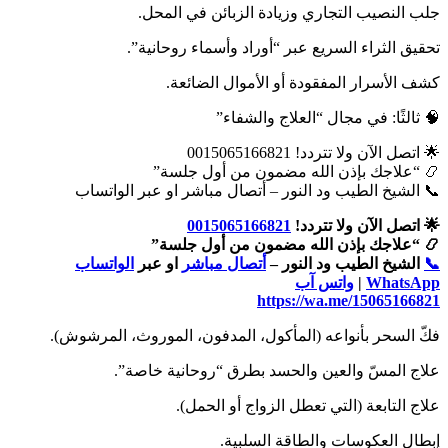
جلب النصيب التجاري وزيادة الزبائن في المحل.
تحقيق الثراء السريع عبر “أوراد وأسماء روحانية”.
كشف الأسرار المفقودة أو الأموال الضائعة.
🧠 ثالثًا: في مجال “العلاج والشفاء”
🌟 اتصل الآن ولا تتردد! 0015065166821
📿 “علاجك بإذن الله مضمون من أول جلسة”
📞 الشيخ الطيب ود النور – أتصال مباشر او عبر الواتساب
🌟 اتصل الآن ولا تتردد!
0015065166821
📿 “علاجك بإذن الله مضمون من أول جلسة”
📞
الشيخ الطيب ود النور –
أتصال مباشر
او عبر
الواتساب
WhatsApp
|
واتس آب
https://wa.me/15065166821
فكّ السحر بأنواعه (المأكول، المدفون، الموروث، المرشوش).
علاج المسّ والعين والحسد بطرق “روحانية خاصة”.
علاج التابعة (التي تعطل الزواج أو الحمل).
إبطال العكوسات والطاقة السلبية.