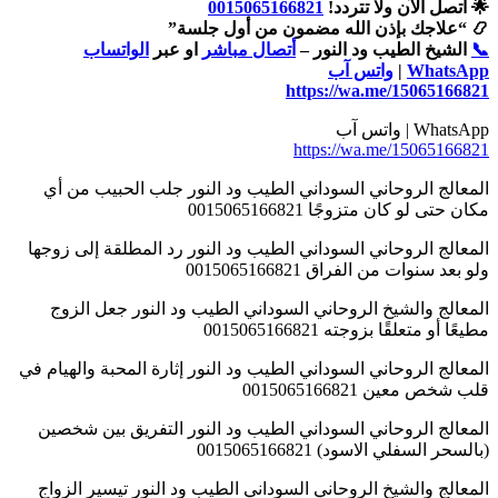
🌟 اتصل الآن ولا تتردد!
0015065166821
📿 “علاجك بإذن الله مضمون من أول جلسة”
📞
الشيخ الطيب ود النور –
أتصال مباشر
او عبر
الواتساب
WhatsApp
|
واتس آب
https://wa.me/15065166821
WhatsApp | واتس آب
https://wa.me/15065166821
المعالج الروحاني السوداني الطيب ود النور جلب الحبيب من أي
مكان حتى لو كان متزوجًا 0015065166821
المعالج الروحاني السوداني الطيب ود النور رد المطلقة إلى زوجها
ولو بعد سنوات من الفراق 0015065166821
المعالج والشيخ الروحاني السوداني الطيب ود النور جعل الزوج
مطيعًا أو متعلقًا بزوجته 0015065166821
المعالج الروحاني السوداني الطيب ود النور إثارة المحبة والهيام في
قلب شخص معين 0015065166821
المعالج الروحاني السوداني الطيب ود النور التفريق بين شخصين
(بالسحر السفلي الاسود) 0015065166821
المعالج والشيخ الروحاني السوداني الطيب ود النور تيسير الزواج