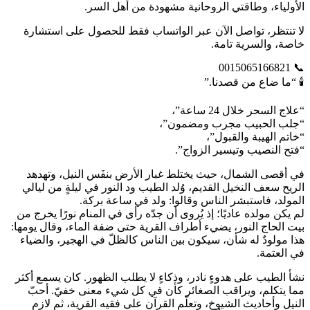
الأولياء، وطاقتي الروحانية مشهودة من أهل السر.
لا تنتظر، تواصل الآن عبر الواتساب فقط للحصول على استشارة
خاصة، والسرية تامة.
📞 0015065166821
🕯️ “ما ضاع من قصدنا.”
“علاج السحر خلال 24 ساعة”،
“جلب الحبيب مجرب ومضمون”،
“خاتم الهيبة والقبول”،
“فتح النصيب وتيسير الزواج”.
في أقصى الشمال، حيث يختلط غبار الأرض بنفَس النيل، وتهدهد
الريح سعف النخيل القديم، وُلد الطيب ود النور في ليلةٍ من ليالي
المولد، فاستبشر الناس وقالوا: ولد في ساعة بركة.
لم يكن مولده عاديًا؛ إذ يُروى أن جدّه رأى في المنام نورًا يخرج من
بيت الحاج النور، يضيء أطراف القرية حتى ضفة الماء، وقال يومها:
هذا مولودٌ له شأن، سيكون بين الناس كالظلّ في الهجير، والضياء
في العتمة.
نشأ الطيب على هدوءٍ نادر، وذكاءٍ لا يطلب الظهور. كان يسمع أكثر
مما يتكلم، ويراقب الصغائر كأن في كل شيء معنى خفيّ. أحبّ
النيل وأحاديث الشيوخ، وتعلّم القرآن على فقيه القرية، ثم لازم