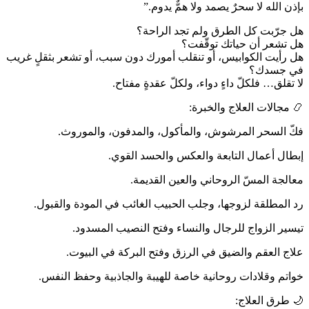
بإذن الله لا سحرٌ يصمد ولا همٌّ يدوم.”
هل جرّبت كل الطرق ولم تجد الراحة؟
هل تشعر أن حياتك توقّفت؟
هل رأيت الكوابيس، أو تنقلب أمورك دون سبب، أو تشعر بثقلٍ غريب
في جسدك؟
لا تقلق… فلكلّ داءٍ دواء، ولكلّ عقدةٍ مفتاح.
📿 مجالات العلاج والخبرة:
فكّ السحر المرشوش، والمأكول، والمدفون، والموروث.
إبطال أعمال التابعة والعكس والحسد القوي.
معالجة المسّ الروحاني والعين القديمة.
رد المطلقة لزوجها، وجلب الحبيب الغائب في المودة والقبول.
تيسير الزواج للرجال والنساء وفتح النصيب المسدود.
علاج العقم والضيق في الرزق وفتح البركة في البيوت.
خواتم وقلادات روحانية خاصة للهيبة والجاذبية وحفظ النفس.
🌙 طرق العلاج: