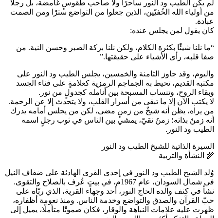
لم يكن الطيب ود النور ساحرًا ولا صاحب طقوسٍ غامضة، بل رجلًا
من أولياء الله الخُفيّين، الذين جعلوا من التواضع سترًا ومن الصمت
عبادة.
كان يقول لمن يجلس عنده:
“ما نلنا شيئًا بكثرة الكلام، ولكن نلنا بركة الصبر وحسن النية. من
صفا قلبه، رأى الأشياء على حقيقتها.”
واليوم، وقد جاوز الثامنة والخمسين، يجلس الطيب ود النور على
مكتبه القديم، تحيط به الجماجم الرمزية كعلامةٍ على فناء الجسد
وبقاء الروح، وتنساب المسبحة بين أنامله كجدولٍ من نور.
لا يكتب الآن إلا ما تبقى من أسرار القلب، ولا يتحدث إلا عن الرحمة.
من يراه، يظن أنه شيخٌ من زمنٍ مضى، لكن من يجلس أمامه يدرك
أنه زمنٌ بذاته؛ زمنٌ نقيّ، يمشي بين الناس في ثوب رجلٍ اسمه
الطيب ود النور.
السيرة الذاتية للشيخ الطيب ود النور
🌾 النشأة والتربية
وُلد الشيخ الطيب ود النور في إحدى القرى الهادئة على ضفاف النيل
في شمال السودان، عام 1967م، في بيتٍ عُرف بالصلاح والتقوى.
نشأ في كنف والده الحاج النور، أحد وجهاء القرية، الذي ربّاه على
حبّ القرآن والصدق والتواضع وخدمة الناس. ومنذ نعومة أظفاره،
ظهرت عليه علامات النباهة والوقار، فكان صموتًا متأملًا، يميل إلى