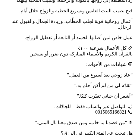
رد المطلقة إلى زوجها بالمودة والرحمة، وتثبيت المحبة بينهما.
فتح نصيب البنت العانس وتسريع الخطبة والزواج خلال أيام.
أعمال روحانية قوية لجلب الخطّاب، وزيادة الجمال والقبول عند
الرجال.
عمل خاص لمن أصابها الحسد أو التابعة أو تعطيل الزواج.
📿 كل الأعمال شرعية ١٠٠٪
بالقرآن الكريم والأسماء المباركة دون ضرر أو تسخير.
💬 شهادات من الأخوات:
“عاد زوجي بعد أسبوع من العمل.”
“تقدّم لي من لم أكن أحلم به.”
“أشعر أن حياتي تغيّرت كليًا.”
🌙 التواصل عبر واتساب فقط – للجادّات.
📞 0015065166821
⚜️ “من قصدنا ما خاب، ومن صدق معنا نال المنى.”
هل تبحث عن الفتح الكبير في الرزق؟