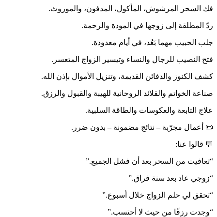
فك السحر المرشوش، المأكول، المدفون، والموروث.
ردّ المطلقة إلى زوجها في المودة والرحمة.
جلب الحبيب مهما بَعُد، في أيام معدودة.
فتح النصيب للرجال والنساء وتيسير الزواج المتعسر.
كشف الكنوز والدفائن القديمة، وتنزيل الأموال بإذن الله.
صناعة الخواتم والقلائد الروحانية للهيبة والقبول والرزق.
علاج التابعة والعكوسات والطاقة السلبية.
📜 أعمال مجرّبة – نتائج مضمونة – بدون ضرر.
💬 قالوا عنا:
“تعافيت من السحر بعد أن فشل الجميع.”
“زوجي عاد بعد سنة فراق.”
“تحقق لي حلم الزواج خلال أسبوع.”
“وجدت رزقًا من حيث لا أحتسب.”