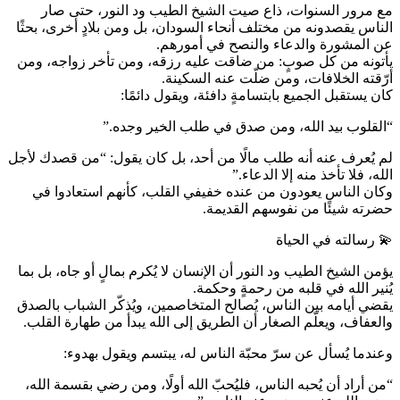
مع مرور السنوات، ذاع صيت الشيخ الطيب ود النور، حتى صار
الناس يقصدونه من مختلف أنحاء السودان، بل ومن بلادٍ أخرى، بحثًا
عن المشورة والدعاء والنصح في أمورهم.
يأتونه من كل صوبٍ: من ضاقت عليه رزقه، ومن تأخر زواجه، ومن
أرّقته الخلافات، ومن ضلّت عنه السكينة.
كان يستقبل الجميع بابتسامةٍ دافئة، ويقول دائمًا:
“القلوب بيد الله، ومن صدق في طلب الخير وجده.”
لم يُعرف عنه أنه طلب مالًا من أحد، بل كان يقول: “من قصدك لأجل
الله، فلا تأخذ منه إلا الدعاء.”
وكان الناس يعودون من عنده خفيفي القلب، كأنهم استعادوا في
حضرته شيئًا من نفوسهم القديمة.
💫 رسالته في الحياة
يؤمن الشيخ الطيب ود النور أن الإنسان لا يُكرم بمالٍ أو جاه، بل بما
يُنير الله في قلبه من رحمةٍ وحكمة.
يقضي أيامه بين الناس، يُصالح المتخاصمين، ويُذكّر الشباب بالصدق
والعفاف، ويعلّم الصغار أن الطريق إلى الله يبدأ من طهارة القلب.
وعندما يُسأل عن سرّ محبّة الناس له، يبتسم ويقول بهدوء:
“من أراد أن يُحبه الناس، فليُحبّ الله أولًا، ومن رضي بقسمة الله،