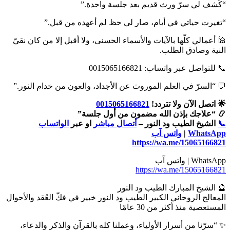
“كُشف لي سرّ ورث قديم بعد جلسة واحدة.”
“تغيرت حياتي في أيام، صار لي حظ لم أعهده من قبل.”
🕌 أعمالي كلّها بالآيات والأسماء الحسنى، ولا أقبل إلا من كان نقيّ
النية وصادق الطلب.
📞 للتواصل عبر واتساب: 0015065166821
💬 “السرّ في العلم الموروث عن الأجداد، والعون من خدام النور.”
🌟 اتصل الآن ولا تتردد!
0015065166821
📿 “علاجك بإذن الله مضمون من أول جلسة”
📞
الشيخ الطيب ود النور –
أتصال مباشر
او عبر
الواتساب
WhatsApp
|
واتس آب
https://wa.me/15065166821
WhatsApp | واتس آب
https://wa.me/15065166821
🔮 الشيخ المبارك الطيب ود النور
المعالج الروحاني الكبير الطيب ود النور خبير في فكّ العُقد والأحوال
المستعصية منذ أكثر من 30 عامًا
✨ “سرّنا من أسرار الأولياء، وعملنا كله بالقرآن والذكر والدعاء،