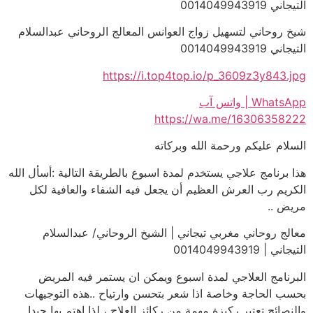
التيجاني 0014049943919
شيخ روحاني لتسهيل زواج العوانس المعالج الروحاني عبدالسلام
التيجاني 0014049943919
https://i.top4top.io/p_3609z3y843.jpg
WhatsApp | واتس آب
https://wa.me/16306358222
السلام عليكم ورحمة الله وبركاته
هذا برنامج علاجي يستخدم لمدة اسبوع بالطريقة التالية :أسأل الله
الكريم رب العرش العظيم أن يجعل فيه الشفاء والعافية لكل
مريض ..
معالج روحاني مغربي تيجاني | الشيخ الروحاني/ عبدالسلام
التيجاني | 0014049943919
البرنامج العلاجي لمدة اسبوع ويمكن ان يستمر فيه المريض
بحسب الحاجة وخاصة اذا شعر بتحسن وارتياح ..هذه التوجيهات
والنصائح تعتبر ركيزة مهمة من ركائز العلاج ، لذا اهتم بها جيدا