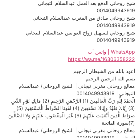
شيخ روحاني الدفع بعد العمل عبدالسلام التيجاني
0014049943919
شيخ روحاني صادق من المغرب عبدالسلام التيجاني
0014049943919
شيخ روحاني لتسهيل زواج العوانس عبدالسلام التيجاني
0014049943919
WhatsApp | واتس آب
https://wa.me/16306358222
أعوذ بالله من الشيطان الرجيم
بسم الله الرحمن الرحيم
معالج روحاني مغربي تيجاني | الشيخ الروحاني/ عبدالسلام
التيجاني | 0014049943919
الْحَمْدُ لِلَّهِ رَبِّ الْعَالَمِينَ (1) الرَّحْمَنِ الرَّحِيمِ (2) مَالِكِ يَوْمِ الدِّينِ
(3) إِيَّاكَ نَعْبُدُ وَإِيَّاكَ نَسْتَعِينُ (4) اهْدِنَا الصِّرَاطَ الْمُسْتَقِيمَ (5)
صِرَاطَ الَّذِينَ أَنْعَمْتَ عَلَيْهِمْ (6) غَيْرِ الْمَغْضُوبِ عَلَيْهِمْ وَلَا الضَّالِّينَ
(7}سورة الفاتحة
معالج روحاني مغربي تيجاني | الشيخ الروحاني/ عبدالسلام
التيجاني | 0014049943919