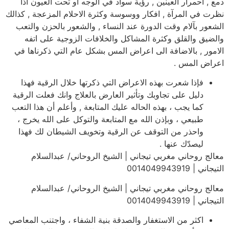
دمع , احمرار العينين , رؤية سواد في الوجه او تحت العيون اذا
نظرت في المرآة , افكار ووسوسة وكثرة الاحلام المزعجة , كذالك
الشعور بآلام وقت الدورة عند النساء , والشعور بالحزن والتعب
والضيق والقلق وكثرة المشاكل والخلافات الزوجية على اتفه
الامور , بالاضافة الى اعراض المس بشكل عام التي ذكرناها في
اعراض المس .
فإذا شعرت بهذه الاعراض التي ذكرتها خلال الرقية فهذا
دليل على تجاوبك وتأثير العارض بالعلاج وانك فعلت الرقية
كما يجب ، بهذه الحاله عليك المتابعة , وأعلم أن هذا التعب
طبيعي ، وبإذن الله مع المتابعة والتوكل على الله يخرج ،
واحذر من التوقف عن الرقية وتخويف الشيطان لك فهذا
ليصدّك عنها .
معالج روحاني مغربي تيجاني | الشيخ الروحاني/ عبدالسلام
التيجاني | 0014049943919
معالج روحاني مغربي تيجاني | الشيخ الروحاني/ عبدالسلام
التيجاني | 0014049943919
اكثر من الاستغفار والصدقة بنية الشفاء ، واجتنب المعاصي