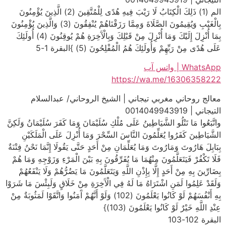
الم (1) ذَلِكَ الْكِتَابُ لَا رَيْبَ فِيهِ هُدًى لِلْمُتَّقِينَ (2) الَّذِينَ يُؤْمِنُونَ
بِالْغَيْبِ وَيُقِيمُونَ الصَّلَاةَ وَمِمَّا رَزَقْنَاهُمْ يُنْفِقُونَ (3) وَالَّذِينَ يُؤْمِنُونَ
بِمَا أُنْزِلَ إِلَيْكَ وَمَا أُنْزِلَ مِنْ قَبْلِكَ وَبِالْآَخِرَةِ هُمْ يُوقِنُونَ (4) أُولَئِكَ
عَلَى هُدًى مِنْ رَبِّهِمْ وَأُولَئِكَ هُمُ الْمُفْلِحُونَ (5) }البقرة 1-5
WhatsApp | واتس آب
https://wa.me/16306358222
معالج روحاني مغربي تيجاني | الشيخ الروحاني/ عبدالسلام
التيجاني | 0014049943919
واتَّبَعُوا مَا تَتْلُو الشَّيَاطِينُ عَلَى مُلْكِ سُلَيْمَانَ وَمَا كَفَرَ سُلَيْمَانُ وَلَكِنَّ
الشَّيَاطِينَ كَفَرُوا يُعَلِّمُونَ النَّاسَ السِّحْرَ وَمَا أُنْزِلَ عَلَى الْمَلَكَيْنِ
بِبَابِلَ هَارُوتَ وَمَارُوتَ وَمَا يُعَلِّمَانِ مِنْ أَحَدٍ حَتَّى يَقُولَا إِنَّمَا نَحْنُ فِتْنَةٌ
فَلَا تَكْفُرْ فَيَتَعَلَّمُونَ مِنْهُمَا مَا يُفَرِّقُونَ بِهِ بَيْنَ الْمَرْءِ وَزَوْجِهِ وَمَا هُمْ
بِضَارِّينَ بِهِ مِنْ أَحَدٍ إِلَّا بِإِذْنِ اللَّهِ وَيَتَعَلَّمُونَ مَا يَضُرُّهُمْ وَلَا يَنْفَعُهُمْ
وَلَقَدْ عَلِمُوا لَمَنِ اشْتَرَاهُ مَا لَهُ فِي الْآَخِرَةِ مِنْ خَلَاقٍ وَلَبِئْسَ مَا شَرَوْا
بِهِ أَنْفُسَهُمْ لَوْ كَانُوا يَعْلَمُونَ (102) وَلَوْ أَنَّهُمْ آَمَنُوا وَاتَّقَوْا لَمَثُوبَةٌ مِنْ
عِنْدِ اللَّهِ خَيْرٌ لَوْ كَانُوا يَعْلَمُونَ (103)}
البقرة 102-103