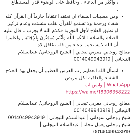
، وأكثر من الدعاء ، وحافظ على الوضوء قدر المستطاع
.
ومن مسببات الشفاء ان تعتقد اعتقاداً جازماً أن القرآن كله
شفاء ورحمة ولا تستمع للقرآن بقلب متشتت وعدم تركيز
او تطبق العلاج لأجل التجربة فكلام الله لا يجرب .. قال عليه
الصلاة والسلام : ادْعُوا اللَّهَ وَأَنْتُمْ مُوقِنُونَ بِالْإِجَابَةِ , واعلموا
أن الله لا يستجيب دعاء من قلب غافل لاه .
معالج روحاني مغربي تيجاني | الشيخ الروحاني/ عبدالسلام
التيجاني | 0014049943919
انسأل الله العظيم رب العرش العظيم أن يجعل بهذا العلاج
الشفاء والعافية لكل مريض .
WhatsApp | واتس آب
https://wa.me/16306358222
معالج روحاني مغربي تيجاني | الشيخ الروحاني/ عبدالسلام
التيجاني | 0014049943919
شيخ روحاني سوداني | عبدالسلام التيجاني | 0014049943919
شيخ روحاني يعمل مجانا | عبدالسلام التيجاني |
0014049943919