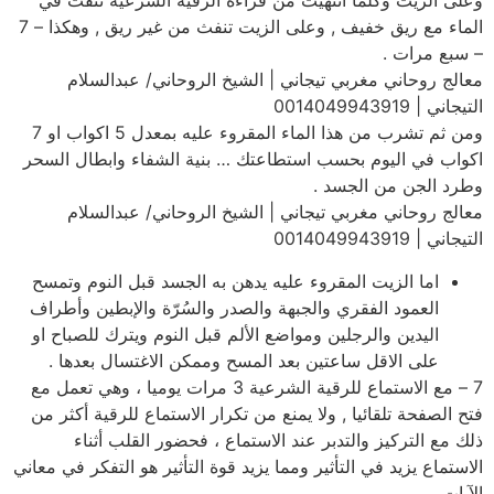
وعلى الزيت وكلما انتهيت من قراءة الرقية الشرعية تنفث في
الماء مع ريق خفيف , وعلى الزيت تنفث من غير ريق , وهكذا – 7
– سبع مرات .
معالج روحاني مغربي تيجاني | الشيخ الروحاني/ عبدالسلام
التيجاني | 0014049943919
ومن ثم تشرب من هذا الماء المقروء عليه بمعدل 5 اكواب او 7
اكواب في اليوم بحسب استطاعتك … بنية الشفاء وابطال السحر
وطرد الجن من الجسد .
معالج روحاني مغربي تيجاني | الشيخ الروحاني/ عبدالسلام
التيجاني | 0014049943919
اما الزيت المقروء عليه يدهن به الجسد قبل النوم وتمسح
العمود الفقري والجبهة والصدر والسُرّة والإبطين وأطراف
اليدين والرجلين ومواضع الألم قبل النوم ويترك للصباح او
على الاقل ساعتين بعد المسح وممكن الاغتسال بعدها .
7 – مع الاستماع للرقية الشرعية 3 مرات يوميا ، وهي تعمل مع
فتح الصفحة تلقائيا , ولا يمنع من تكرار الاستماع للرقية أكثر من
ذلك مع التركيز والتدبر عند الاستماع ، فحضور القلب أثناء
الاستماع يزيد في التأثير ومما يزيد قوة التأثير هو التفكر في معاني
الآيات .