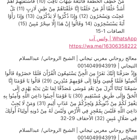
مَنْ خَطِفَ الْخَطْفَةَ فَأَتْبَعَهُ شِهَابٌ ثَاقِبٌ (10) فَاسْتَفْتِهِمْ أَهُمْ
أَشَدُّ خَلْقًا أَمْ مَنْ خَلَقْنَا إِنَّا خَلَقْنَاهُمْ مِنْ طِينٍ لَازِبٍ (11) بَلْ
عَجِبْتَ وَيَسْخَرُونَ (12) وَإِذَا ذُكِّرُوا لَا يَذْكُرُونَ (13) وَإِذَا رَأَوْا
آَيَةً يَسْتَسْخِرُونَ (14 وَقَالُوا إِنْ هَذَا إِلَّا سِحْرٌ مُبِينٌ (15)
الصافات 1-15
WhatsApp | واتس آب
https://wa.me/16306358222
معالج روحاني مغربي تيجاني | الشيخ الروحاني/ عبدالسلام
التيجاني | 0014049943919
وَإِذْ صَرَفْنَا إِلَيْكَ نَفَرًا مِنَ الْجِنِّ يَسْتَمِعُونَ الْقُرْآَنَ فَلَمَّا حَضَرُوهُ قَالُوا
أَنْصِتُوا فَلَمَّا قُضِيَ وَلَّوْا إِلَى قَوْمِهِمْ مُنْذِرِينَ (29) قَالُوا يَا قَوْمَنَا إِنَّا
سَمِعْنَا كِتَابًا أُنْزِلَ مِنْ بَعْدِ مُوسَى مُصَدِّقًا لِمَا بَيْنَ يَدَيْهِ يَهْدِي إِلَى
الْحَقِّ وَإِلَى طَرِيقٍ مُسْتَقِيمٍ (30) يَا قَوْمَنَا أَجِيبُوا دَاعِيَ اللَّهِ وَآَمِنُوا بِهِ
يَغْفِرْ لَكُمْ مِنْ ذُنُوبِكُمْ وَيُجِرْكُمْ مِنْ عَذَابٍ أَلِيمٍ (31) وَمَنْ لَا يُجِبْ
دَاعِيَ اللَّهِ فَلَيْسَ بِمُعْجِزٍ فِي الْأَرْضِ وَلَيْسَ لَهُ مِنْ دُونِهِ أَولِيَاءُ أُولَئِكَ
فِي ضَلَالٍ مُبِينٍ (32) الأحقاف 29-32
معالج روحاني مغربي تيجاني | الشيخ الروحاني/ عبدالسلام
التيجاني | 0014049943919