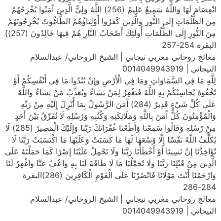
انْفِصَامَ لَهَا وَاللَّهُ سَمِيعٌ عَلِيمٌ (256) اللَّهُ وَلِيُّ الَّذِينَ آَمَنُوا يُخْرِجُهُمْ
مِنَ الظُّلُمَاتِ إِلَى النُّورِ وَالَّذِينَ كَفَرُوا أَوْلِيَاؤُهُمُ الطَّاغُوتُ يُخْرِجُونَهُمْ
مِنَ النُّورِ إِلَى الظُّلُمَاتِ أُولَئِكَ أَصْحَابُ النَّارِ هُمْ فِيهَا خَالِدُونَ (257)}
البقرة 254-257
معالج روحاني مغربي تيجاني | الشيخ الروحاني/ عبدالسلام
التيجاني | 0014049943919
لِلَّهِ مَا فِي السَّمَاوَاتِ وَمَا فِي الْأَرْضِ وَإِنْ تُبْدُوا مَا فِي أَنْفُسِكُمْ أَوْ
تُخْفُوهُ يُحَاسِبْكُمْ بِهِ اللَّهُ فَيَغْفِرُ لِمَنْ يَشَاءُ وَيُعَذِّبُ مَنْ يَشَاءُ وَاللَّهُ
عَلَى كُلِّ شَيْءٍ قَدِيرٌ (284) آَمَنَ الرَّسُولُ بِمَا أُنْزِلَ إِلَيْهِ مِنْ رَبِّهِ
وَالْمُؤْمِنُونَ كُلٌّ آَمَنَ بِاللَّهِ وَمَلَائِكَتِهِ وَكُتُبِهِ وَرُسُلِهِ لَا نُفَرِّقُ بَيْنَ أَحَدٍ
مِنْ رُسُلِهِ وَقَالُوا سَمِعْنَا وَأَطَعْنَا غُفْرَانَكَ رَبَّنَا وَإِلَيْكَ الْمَصِيرُ (285) لَا
يُكَلِّفُ اللَّهُ نَفْسًا إِلَّا وُسْعَهَا لَهَا مَا كَسَبَتْ وَعَلَيْهَا مَا اكْتَسَبَتْ رَبَّنَا لَا
تُؤَاخِذْنَا إِنْ نَسِينَا أَوْ أَخْطَأْنَا رَبَّنَا وَلَا تَحْمِلْ عَلَيْنَا إِصْرًا كَمَا حَمَلْتَهُ عَلَى
الَّذِينَ مِنْ قَبْلِنَا رَبَّنَا وَلَا تُحَمِّلْنَا مَا لَا طَاقَةَ لَنَا بِهِ وَاعْفُ عَنَّا وَاغْفِرْ لَنَا
وَارْحَمْنَا أَنْتَ مَوْلَانَا فَانْصُرْنَا عَلَى الْقَوْمِ الْكَافِرِينَ (286)البقرة
284-286
معالج روحاني مغربي تيجاني | الشيخ الروحاني/ عبدالسلام
التيجاني | 0014049943919