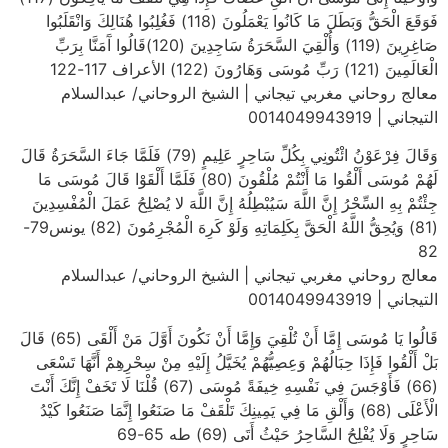
فَوَقَعَ الْحَقُّ وَبَطَلَ مَا كَانُوا يَعْمَلُونَ (118) فَغُلِبُوا هُنَالِكَ وَانْقَلَبُوا
صَاغِرِينَ (119) وَأُلْقِيَ السَّحَرَةُ سَاجِدِينَ (120)قَالُوا آَمَنَّا بِرَبِّ
الْعَالَمِينَ (121) رَبِّ مُوسَى وَهَارُونَ (122) الأعراف 117-122
معالج روحاني مغربي تيجاني | الشيخ الروحاني/ عبدالسلام
التيجاني | 0014049943919
وَقَالَ فِرْعَوْنُ ائْتُونِي بِكُلِّ سَاحِرٍ عَلِيمٍ (79) فَلَمَّا جَاءَ السَّحَرَةُ قَالَ
لَهُمْ مُوسَى أَلْقُوا مَا أَنْتُمْ مُلْقُونَ (80) فَلَمَّا أَلْقَوْا قَالَ مُوسَى مَا
جِئْتُمْ بِهِ السِّحْرُ إِنَّ اللَّهَ سَيُبْطِلُهُ إِنَّ اللَّهَ لا يُصْلِحُ عَمَلَ الْمُفْسِدِينَ
(81) وَيُحِقُّ اللَّهُ الْحَقَّ بِكَلِمَاتِهِ وَلَوْ كَرِهَ الْمُجْرِمُونَ (82) يونس79-
82
معالج روحاني مغربي تيجاني | الشيخ الروحاني/ عبدالسلام
التيجاني | 0014049943919
قَالُوا يَا مُوسَى إِمَّا أَنْ تُلْقِيَ وَإِمَّا أَنْ نَكُونَ أَوَّلَ مَنْ أَلْقَى (65) قَالَ
بَلْ أَلْقُوا فَإِذَا حِبَالُهُمْ وَعِصِيُّهُمْ يُخَيَّلُ إِلَيْهِ مِنْ سِحْرِهِمْ أَنَّهَا تَسْعَى
(66) فَأَوْجَسَ فِي نَفْسِهِ خِيفَةً مُوسَى (67) قُلْنَا لَا تَخَفْ إِنَّكَ أَنْتَ
الْأَعْلَى (68) وَأَلْقِ مَا فِي يَمِينِكَ تَلْقَفْ مَا صَنَعُوا إِنَّمَا صَنَعُوا كَيْدُ
سَاحِرٍ وَلَا يُفْلِحُ السَّاحِرُ حَيْثُ أَتَى (69) طه 65-69