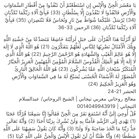
يَا مَعْشَرَ الْجِنِّ وَالْإِنْسِ إِنِ اسْتَطَعْتُمْ أَنْ تَنْفُذُوا مِنْ أَقْطَارِ السَّمَاوَاتِ
وَالْأَرْضِ فَانْفُذُوا لَا تَنْفُذُونَ إِلَّا بِسُلْطَانٍ (33) فَبِأَيِّ آَلَاءِ رَبِّكُمَا تُكَذِّبَانِ
(34) يُرْسَلُ عَلَيْكُمَا شُوَاظٌ مِنْ نَارٍ وَنُحَاسٌ فَلَا تَنْتَصِرَانِ (35) فَبِأَيِّ
آَلَاءِ رَبِّكُمَا تُكَذِّبَانِ (36) الرحمن 33-36
لَوْ أَنْزَلْنَا هَذَا الْقُرْآَنَ عَلَى جَبَلٍ لَرَأَيْتَهُ خَاشِعًا مُتَصَدِّعًا مِنْ خَشْيَةِ اللَّهِ
وَتِلْكَ الْأَمْثَالُ نَضْرِبُهَا لِلنَّاسِ لَعَلَّهُمْ يَتَفَكَّرُونَ (21) هُوَ اللَّهُ الَّذِي لَا إِلَهَ
إِلَّا هُوَ عَالِمُ الْغَيْبِ وَالشَّهَادَةِ هُوَ الرَّحْمَنُ الرَّحِيمُ (22) هُوَ اللَّهُ الَّذِي
لَا إِلَهَ إِلَّا هُوَ الْمَلِكُ الْقُدُّوسُ السَّلَامُ الْمُؤْمِنُ الْمُهَيْمِنُ الْعَزِيزُ الْجَبَّارُ
الْمُتَكَبِّرُ سُبْحَانَ اللَّهِ عَمَّا يُشْرِكُونَ (23) هُوَ اللَّهُ الْخَالِقُ الْبَارِئُ
الْمُصَوِّرُ لَهُ الْأَسْمَاءُ الْحُسْنَى يُسَبِّحُ لَهُ مَا فِي السَّمَاوَاتِ وَالْأَرْضِ
وَهُوَ الْعَزِيزُ الْحَكِيمُ (24)
الحشر 21-24
معالج روحاني مغربي تيجاني | الشيخ الروحاني/ عبدالسلام
التيجاني | 0014049943919
قُلْ أُوحِيَ إِلَيَّ أَنَّهُ اسْتَمَعَ نَفَرٌ مِنَ الْجِنِّ فَقَالُوا إِنَّا سَمِعْنَا قُرْآَنًا عَجَبًا
(1) يَهْدِي إِلَى الرُّشْدِ فَآَمَنَّا بِهِ وَلَنْ نُشْرِكَ بِرَبِّنَا أَحَدًا (2) وَأَنَّهُ تَعَالَى
جَدُّ رَبِّنَا مَا اتَّخَذَ صَاحِبَةً وَلَا وَلَدًا (3) وَأَنَّهُ كَانَ يَقُولُ سَفِيهُنَا عَلَى اللَّهِ
شَطَطًا (4) وَأَنَّا ظَنَنَّا أَنْ لَنْ تَقُولَ الْإِنْسُ وَالْجِنُّ عَلَى اللَّهِ كَذِبًا (5)