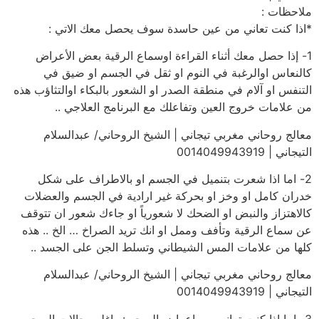
ملاحظات :
*اذا كنت تعاني من عين حاسدة سوف يحصل معك الاتي :
1- إذا حصل معك أثناء القراءة اوسماع الرقية بعض الأعراض
كالنعاس اوالرغبة في النوم او ثقل في الجسم او ضيق في
التنفس او آلام في منطقة الصدر او الشعور بالبكاء اوالتثاؤب هذه
من علامات خروج العين وتفاعلك مع البرنامج العلاجي ..
معالج روحاني مغربي تيجاني | الشيخ الروحاني/ عبدالسلام
التيجاني | 0014049943919
2- اما اذا شعرت بتنميل في الجسم او بالاطراف على شكل
خدران كامل او وخز او بحركة غير ارادية في الجسم والعضلات
كالاهتزاز والنبض او الضحك لا شعورياً او جاءك شعور ان تتوقف
عن سماع الرقية وتأفف وممل او انك تريد الصراخ … الخ .. هذه
كلها من علامات المس الشيطاني وتسلط الجن على الجسد ..
معالج روحاني مغربي تيجاني | الشيخ الروحاني/ عبدالسلام
التيجاني | 0014049943919
3- اما اذا كنت تعاني من اعراض السحر : واغلب حالات السحر