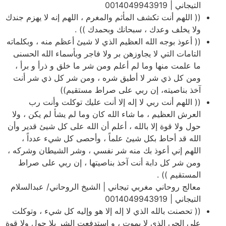
التيجاني | 0014049943919
(( اللهم أنت تكشف المأثم والمغرم ، اللهم إنه لا يهزم جندك
ولا يخلف وعدك ، سبحانك وبحمدك )) .
(( أعوذ بوجه الله العظيم الذي لا شيئ أعظم منه ، وبكلماته
التامات التي لا يجاوزهن بر ولا فاجر وبأسماء الله الحسنى
ما علمت منها وما لم أعلم ومن شر ما خلق و ذرأ و برأ ،
ومن كل ذي شر لا أطيق شره ، ومن شر كل ذي شر أنت
آخذ بناصيته، إن ربي على صراط مستقيم))
(( اللهم أنت ربي لا إله إلا أنت عليك توكلت وأنت رب
العرش العظيم ، ما شاء الله كان وما لم يشأ لم يكن ، ولا
حول ولا قوة إلا بالله ، أعلم أن الله على كل شيئ قدير وأن
الله قد أحاط بكل شيئ علماً ، وأحصى كل شيء عدداً ،
اللهم إني أعوذ بك منه شر نفسي ، وشر الشيطان وشركه ،
ومن شر كل دابة أنت آخذ بناصيتها ، إن ربي على صراط
المستقيم )) .
معالج روحاني مغربي تيجاني | الشيخ الروحاني/ عبدالسلام
التيجاني | 0014049943919
(( تحصنت بالله الذي لا إله إلا هو وإليه كل شيء ، وتوكلت
على الحي الذي لا يموت ، و استدفعت الشر بلا حول ولا قوة