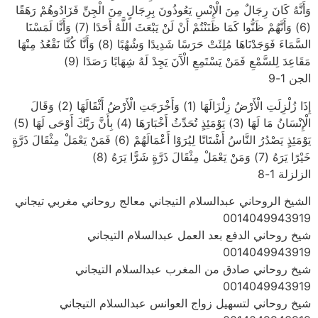
وَأَنَّهُ كَانَ رِجَالٌ مِنَ الْإِنْسِ يَعُوذُونَ بِرِجَالٍ مِنَ الْجِنِّ فَزَادُوهُمْ رَهَقًا
(6) وَأَنَّهُمْ ظَنُّوا كَمَا ظَنَنْتُمْ أَنْ لَنْ يَبْعَثَ اللَّهُ أَحَدًا (7) وَأَنَّا لَمَسْنَا
السَّمَاءَ فَوَجَدْنَاهَا مُلِئَتْ حَرَسًا شَدِيدًا وَشُهُبًا (8) وَأَنَّا كُنَّا نَقْعُدُ مِنْهَا
مَقَاعِدَ لِلسَّمْعِ فَمَنْ يَسْتَمِعِ الْآَنَ يَجِدْ لَهُ شِهَابًا رَصَدًا (9)
الجن 1-9
إِذَا زُلْزِلَتِ الْأَرْضُ زِلْزَالَهَا (1) وَأَخْرَجَتِ الْأَرْضُ أَثْقَالَهَا (2) وَقَالَ
الْإِنْسَانُ مَا لَهَا (3) يَوْمَئِذٍ تُحَدِّثُ أَخْبَارَهَا (4) بِأَنَّ رَبَّكَ أَوْحَى لَهَا (5)
يَوْمَئِذٍ يَصْدُرُ النَّاسُ أَشْتَاتًا لِيُرَوْا أَعْمَالَهُمْ (6) فَمَنْ يَعْمَلْ مِثْقَالَ ذَرَّةٍ
خَيْرًا يَرَهُ (7) وَمَنْ يَعْمَلْ مِثْقَالَ ذَرَّةٍ شَرًّا يَرَهُ (8)
الزلزلة 1-8
الشيخ الروحاني عبدالسلام التيجاني معالج روحاني مغربي تيجاني
0014049943919
شيخ روحاني الدفع بعد العمل عبدالسلام التيجاني
0014049943919
شيخ روحاني صادق من المغرب عبدالسلام التيجاني
0014049943919
شيخ روحاني لتسهيل زواج العوانس عبدالسلام التيجاني