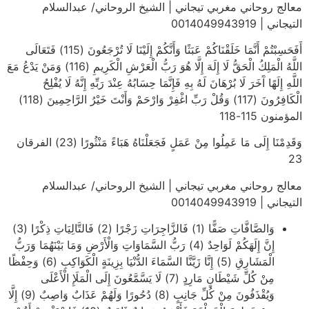
معالج روحاني مغربي تيجاني | الشيخ الروحاني/ عبدالسلام
التيجاني | 0014049943919
أَفَحَسِبْتُمْ أَنَّمَا خَلَقْنَاكُمْ عَبَثًا وَأَنَّكُمْ إِلَيْنَا لَا تُرْجَعُونَ (115) فَتَعَالَى
اللَّهُ الْمَلِكُ الْحَقُّ لَا إِلَهَ إِلَّا هُوَ رَبُّ الْعَرْشِ الْكَرِيمِ (116) وَمَنْ يَدْعُ مَعَ
اللَّهِ إِلَهًا آَخَرَ لَا بُرْهَانَ لَهُ بِهِ فَإِنَّمَا حِسَابُهُ عِنْدَ رَبِّهِ إِنَّهُ لَا يُفْلِحُ
الْكَافِرُونَ (117) وَقُلْ رَبِّ اغْفِرْ وَارْحَمْ وَأَنْتَ خَيْرُ الرَّاحِمِينَ (118)
المؤمنون 115-118
وَقَدِمْنَا إِلَى مَا عَمِلُوا مِنْ عَمَلٍ فَجَعَلْنَاهُ هَبَاءً مَنْثُورًا (23) الفرقان
23
معالج روحاني مغربي تيجاني | الشيخ الروحاني/ عبدالسلام
التيجاني | 0014049943919
وَالصَّافَّاتِ صَفًّا (1) فَالزَّاجِرَاتِ زَجْرًا (2) فَالتَّالِيَاتِ ذِكْرًا (3)
إِنَّ إِلَهَكُمْ لَوَاحِدٌ (4) رَبُّ السَّمَاوَاتِ وَالْأَرْضِ وَمَا بَيْنَهُمَا وَرَبُّ
الْمَشَارِقِ (5) إِنَّا زَيَّنَّا السَّمَاءَ الدُّنْيَا بِزِينَةٍ الْكَوَاكِبِ (6) وَحِفْظًا
مِنْ كُلِّ شَيْطَانٍ مَارِدٍ (7) لَا يَسَّمَّعُونَ إِلَى الْمَلَإِ الْأَعْلَى
وَيُقْذَفُونَ مِنْ كُلِّ جَانِبٍ (8) دُحُورًا وَلَهُمْ عَذَابٌ وَاصِبٌ (9) إِلَّا