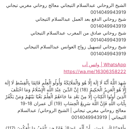
الشيخ الروحاني عبدالسلام التيجاني معالج روحاني مغربي تيجاني
0014049943919
شيخ روحاني الدفع بعد العمل عبدالسلام التيجاني
0014049943919
شيخ روحاني صادق من المغرب عبدالسلام التيجاني
0014049943919
شيخ روحاني لتسهيل زواج العوانس عبدالسلام التيجاني
0014049943919
WhatsApp | واتس آب
https://wa.me/16306358222
شَهِدَ اللَّهُ أَنَّهُ لَا إِلَهَ إِلَّا هُوَ وَالْمَلَائِكَةُ وَأُولُو الْعِلْمِ قَائِمًا بِالْقِسْطِ لَا إِلَهَ
إِلَّا هُوَ الْعَزِيزُ الْحَكِيمُ (18) إِنَّ الدِّينَ عِنْدَ اللَّهِ الْإِسْلَامُ وَمَا اخْتَلَفَ
الَّذِينَ أُوتُوا الْكِتَابَ إِلَّا مِنْ بَعْدِ مَا جَاءَهُمُ الْعِلْمُ بَغْيًا بَيْنَهُمْ وَمَنْ يَكْفُرْ
بِآَيَاتِ اللَّهِ فَإِنَّ اللَّهَ سَرِيعُ الْحِسَابِ (19) آل عمران 18-19
معالج روحاني مغربي تيجاني | الشيخ الروحاني/ عبدالسلام
التيجاني | 0014049943919
وَأَوْحَيْنَا إِلَى مُوسَى أَنْ أَلْقِ عَصَاكَ فَإِذَا هِيَ تَلْقَفُ مَا يَأْفِكُونَ (117)