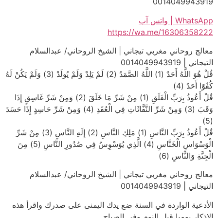
0014049943919
WhatsApp | واتس آب
https://wa.me/16306358222
معالج روحاني مغربي تيجاني | الشيخ الروحاني/ عبدالسلام
التيجاني | 0014049943919
قُلْ هُوَ اللَّهُ أَحَدٌ (1) اللَّهُ الصَّمَدُ (2) لَمْ يَلِدْ وَلَمْ يُولَدْ (3) وَلَمْ يَكُنْ لَهُ
كُفُوًا أَحَدٌ (4)
قُلْ أَعُوذُ بِرَبِّ الْفَلَقِ (1) مِنْ شَرِّ مَا خَلَقَ (2) وَمِنْ شَرِّ غَاسِقٍ إِذَا
وَقَبَ (3) وَمِنْ شَرِّ النَّفَّاثَاتِ فِي الْعُقَدِ (4) وَمِنْ شَرِّ حَاسِدٍ إِذَا حَسَدَ
(5)
قُلْ أَعُوذُ بِرَبِّ النَّاسِ (1) مَلِكِ النَّاسِ (2) إِلَهِ النَّاسِ (3) مِنْ شَرِّ
الْوَسْوَاسِ الْخَنَّاسِ (4) الَّذِي يُوَسْوِسُ فِي صُدُورِ النَّاسِ (5) مِنَ
الْجِنَّةِ وَالنَّاسِ (6)
معالج روحاني مغربي تيجاني | الشيخ الروحاني/ عبدالسلام
التيجاني | 0014049943919
الأدعية الواردة في السنة ضع يدك اليمنى على صدرك واقرأ هذه
الاذكار يوميا قبل النوم وفي الصباح .