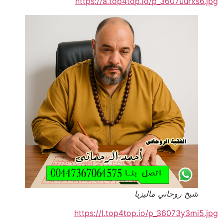
https://a.top4top.io/p_3607uurxs6.jpg
شيخ روحاني ماليزيا
https://l.top4top.io/p_36073y3mi5.jpg