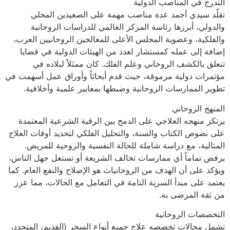
التدرج في المناصب الدولية
تقلّد سيدي أحمد عدة مناصب مهمة على الصعيدين المحلي
والدولي، أبرزها رئاسة المركز العالمي للدراسات الروحانية
والفلكية، وعضوية المجلس الأعلى للمعالجين الروحانيين العرب،
إضافة إلى عمله كمستشار لعدد من الهيئات الدولية في قضايا
تتعلق بالكشف الروحاني وعلم الفلك. كان ممثلاً لبلاده في
مؤتمرات دولية مرموقة، حيث قدم أبحاثاً وأوراق عمل أسهمت في
تطوير الممارسات الروحانية وضبطها بمعايير علمية وأخلاقية.
المنهج الروحاني
يرتكز منهجه العلاجي على الدمج بين الرقية الشرعية المعتمدة
على نصوص الكتاب والسنة، والتحليل الفلكي لتحديد أوقات العلاج
المثالية، مع دراسة شاملة للحالة النفسية والروحية للمريض.
يرفض تماماً أي ممارسات تخالف الشريعة أو تستغل جهل الناس،
ويؤكد على أن الهدف من الروحانيات هو الإصلاح والنفع العام. كما
يعتمد على مبدأ السرية التامة في التعامل مع الحالات، مما عزز
من ثقة المرضى به.
التخصصات الروحانية
تشمل مجالات تخصصه علاج جميع أنواع السحر (القديم، المتجدد،