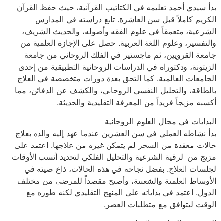
بدأ سيدي أحمد تعليمه في الكتاتيب القرآنية، حيث حفظ القرآن
الكريم كاملاً قبل سن العاشرة. تابع دراسته في المدارس
الشرعية، متعمقاً في علوم الفقه وأصوله، والحديث الشريف،
والتفسير، وعلوم اللغة العربية. حصل على الإجازة العلمية من
جامعة القرويين، ثم ماجستير في الفلك الروحاني من جامعة
الزيتونة، ودكتوراه في الدراسات الروحانية التطبيقية من إحدى
الجامعات العالمية. كما التحق بعدة دورات متخصصة في العلاج
بالطاقة، والتحليل النفسي الروحاني، والكشف عن الدفائن، مما
أكسبه مزيجاً فريداً من المعرفة التقليدية والحديثة.
البدايات في مجال العلوم الروحانية
بدأ نشاطه العملي في سن العشرين عندما عهد إليه والده بعلاج
حالات معقدة من السحر لم يتمكن غيره من علاجها. اعتمد على
مزيج من الرقية الشرعية والتحليل الفلكي لتحديد أنسب الأوقات
لجلسات العلاج. بفضل نجاحه في هذه الحالات، ذاع صيته في
الأوساط العلمية والشعبية، وأصبح مقصداً للمرضى من مختلف
الدول. اعتمد في بداياته على المنهج التقليدي لكنه طوره مع
الوقت ليتوافق مع متطلبات العصر.