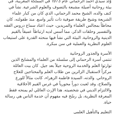
وُلد سيدي أحمد الرحماني عام 1973 في المملكة المغربية، في
بيئة روحانية أصيلة مشبعة بالتصوف والعلوم الشرعية. نشأ في
كنف والده، الشيخ محمد الرحماني، الذي كان من كبار علماء
الشريعة وشيخ طريقة صوفية ذات تأثير واسع. منذ طفولته، كان
محاطاً بمجالس العلماء والمريدين، حيث اعتاد سماع دروس الفقه
والتفسير وحلقات الذكر، مما أسس لديه ارتباطاً عميقاً بالقيم
الدينية والروحانية. البيئة التي نشأ فيها منحته القدرة على استيعاب
العلوم النظرية والعملية في سن مبكرة.
الأسرة والجذور الروحانية
تنتمي أسرة الرحماني إلى سلسلة من العلماء والمشايخ الذين
توارثوا العلم والخدمة الروحية جيلاً بعد جيل. كان بيت العائلة
مركزاً لاستقبال الزائرين من طلاب العلم والمحتاجين للعلاج
الروحاني. والدته، السيدة فاطمة الزهراء، كانت مثالاً للورع
والصلاح، وقد لعبت دوراً محورياً في غرس القيم الأخلاقية
والالتزام الديني في شخصيته. هذا الإرث العائلي لم يمنحه فقط
المعرفة النظرية، بل رسّخ فيه مفهوم أن خدمة الناس هي رسالة
حياة.
التعليم والتأهيل العلمي