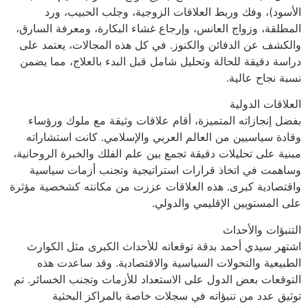
الأسود)، وفك وربط العلاقات الزوجية، وجلب الحبيب، ورد
المطلقة، وزواج العانس، وإرجاع غشاء البكارة، ومعرفة السارق،
والكشف عن الدفائن والكنوز. في كل هذه المجالات، يعتمد على
دراسة دقيقة للحالة وتحليل شامل قبل البدء بالعلاج، مما يضمن
نسبة نجاح عالية.
العلاقات الدولية
بفضل إنجازاته المتميزة، أقام علاقات وثيقة مع ملوك ورؤساء
وقادة سياسيين من العالم العربي والإسلامي. كانت استشاراته
مبنية على تحليلات دقيقة تجمع بين علم الفلك والخبرة الروحانية،
وساهمت في اتخاذ قرارات استراتيجية وتجنب أزمات سياسية
واقتصادية كبرى. هذه العلاقات عززت من مكانته كشخصية مؤثرة
على المستويين الإقليمي والدولي.
التنبؤات والأحداث
اشتهر سيدي أحمد بدقة توقعاته للأحداث الكبرى مثل الكوارث
الطبيعية والتحولات السياسية والاقتصادية. وقد ساعدت هذه
التوقعات بعض الدول على الاستعداد للأزمات وتجنب الخسائر. تم
توثيق عدد من تنبؤاته في سجلات خاصة بالمراكز البحثية