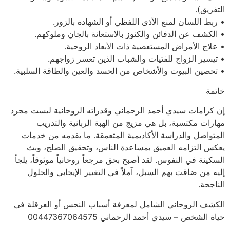
التفريق).
• ربط اللسان لمنع الأذى اللفظي أو الشهادة بالزور.
• الكشف عن الدفائن والكنوز بالاستعانة بالجان وملوكهم.
• علاج الأمراض المستعصية ذات الأبعاد الروحية.
• تيسير الزواج للفتيات والشباب الذين تعسر زواجهم.
• تحصين البيوت والأشخاص من الحسد والعين والطاقة السلبية.
خاتمة
إن كرامات سيدي أحمد الرحماني وقدراته الروحانية ليست مجرد
مهارات مكتسبة، بل هي مزيج من الهبة الربانية والتدريب
المتواصل والدراسة الأكاديمية المتعمقة. ما يقدمه من خدمات
يعكس التزامه العميق بمساعدة الناس، وتحقيق الصلح، وبث
السكينة في النفوس. لقد أصبح بحق مرجعاً روحانياً موثوقاً، يلجأ
إليه من ضاقت بهم السبل، آملاً في التغيير الإيجابي والحلول
الناجحة.
الكشف الروحاني الشامل لمعرفة أسباب النحس أو العرقلة في
حياة الشخص – سيدي أحمد الرحماني 00447367064575