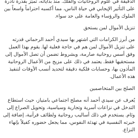
الدقيقة في علوم الروحانيات والفلك. منذ بداياته، تميّز بقدرة نادرة
على التأثير الإيجابي في حياة الناس، مما أكسبه احتراماً واسعاً بين
الملوك والرؤساء والعامة على حد سواء.
تنزيل الأموال لمن يستحق
من أبرز الكرامات التي اشتهر بها سيدي أحمد الرحماني قدرته
على تنزيل الأموال لمن هم في حاجة فعلية لها. يقوم بهذا العمل
وفق أسس روحانية صارمة، وبشروط تضمن أن تصل الأموال إلى
مستحقيها فقط. يعتمد في ذلك على مزيج من الأعمال الروحانية
المأذون بها، وحسابات فلكية دقيقة لتحديد أنسب الأوقات لتنفيذ
هذه الأعمال.
الصلح بين المتخاصمين
يُعرف عن سيدي أحمد أنه مصلح اجتماعي بامتياز، حيث استطاع
التدخل في نزاعات أسرية وتجارية وسياسية، وتحويل الصراع إلى
وئام. يستخدم في ذلك أساليب روحانية ولطائف قرآنية، إضافة إلى
خبرته النفسية في تهدئة النفوس، مما يجعل حضوره كفيلاً بإنهاء
النزاع.