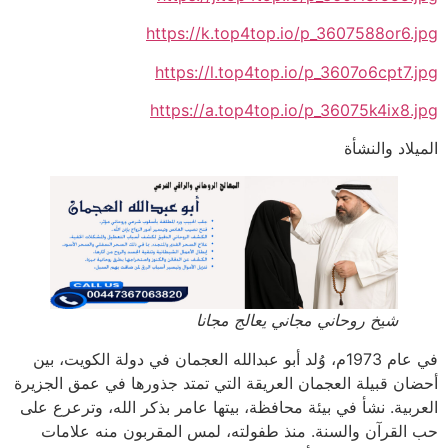
https://k.top4top.io/p_3607588or6.jpg
https://l.top4top.io/p_3607o6cpt7.jpg
https://a.top4top.io/p_36075k4ix8.jpg
الميلاد والنشأة
شيخ روحاني مجاني يعالج مجانا
في عام 1973م، وُلد أبو عبدالله العجمان في دولة الكويت، بين
أحضان قبيلة العجمان العريقة التي تمتد جذورها في عمق الجزيرة
العربية. نشأ في بيئة محافظة، بيتها عامر بذكر الله، وترعرع على
حب القرآن والسنة. منذ طفولته، لمس المقربون منه علامات