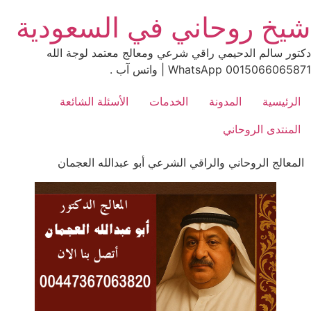
Ski
شيخ روحاني في السعودية
t
conten
دكتور سالم الدحيمي راقي شرعي ومعالج معتمد لوجة الله
0015066065871 WhatsApp | واتس آب .
الرئيسية
المدونة
الخدمات
الأسئلة الشائعة
المنتدى الروحاني
المعالج الروحاني والراقي الشرعي أبو عبدالله العجمان