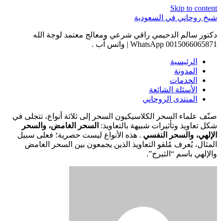
Skip to content
شيخ روحاني في السعودية
دكتور سالم الدحيمي راقي شرعي ومعالج معتمد لوجة الله
0015066065871 WhatsApp | واتس آب .
الرئيسية
المدونة
الخدمات
الأسئلة الشائعة
المنتدى الروحاني
صنّف علماء السحر الكلاسيكيون السحر إلى ثلاثة أنواع، تتجلى في
شكل تعاويذ وتأثيرات شبيهة بالتعاويذ:
السحر الغامض، والسحر
الإلهي، والسحر النفسي
. هذه الأنواع ليست حصرية؛ فعلى سبيل
المثال، يُعرف مُلقو التعاويذ الذين يجمعون بين السحر الغامض
والإلهي باسم “الثيرج”.